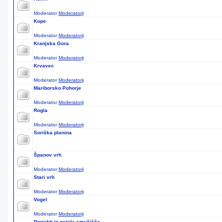
Moderator
Moderatorji
Kope
Moderator
Moderatorji
Kranjska Gora
Moderator
Moderatorji
Krvavec
Moderator
Moderatorji
Mariborsko Pohorje
Moderator
Moderatorji
Rogla
Moderator
Moderatorji
Soriška planina
Španov vrh
Moderator
Moderatorji
Stari vrh
Moderator
Moderatorji
Vogel
Moderator
Moderatorji
Projekti in ostala smučišča