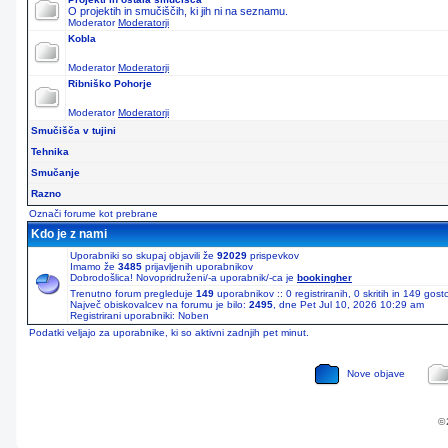
O projektih in smučiščih, ki jih ni na seznamu.
Moderator
Moderatorji
Kobla
Moderator
Moderatorji
Ribniško Pohorje
Moderator
Moderatorji
Smučišča v tujini
Tehnika
Smučanje
Razno
Označi forume kot prebrane
Kdo je z nami
Uporabniki so skupaj objavili že
92029
prispevkov
Imamo že
3485
prijavljenih uporabnikov
Dobrodošlica! Novopridruženi/-a uporabnik/-ca je
bookingher
Trenutno forum pregleduje
149
uporabnikov :: 0 registriranih, 0 skritih in 149 gos
Največ obiskovalcev na forumu je bilo:
2495
, dne Pet Jul 10, 2026 10:29 am
Registrirani uporabniki: Noben
Podatki veljajo za uporabnike, ki so aktivni zadnjih pet minut.
Nove objave
© 