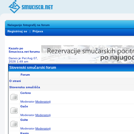
Nalaganje fotografij na forum
Registriraj se
::
Prijava
Kazalo po
Smucisca.net forumu
Danes je Pet Avg 07,
2026 1:49 am
Slovenski smučarski forum
Forum
O strani
Slovenska smučišča
Cerkno
Moderator
Moderatorji
Gače
Moderator
Moderatorji
Golte
Moderator
Moderatorji
Kanin