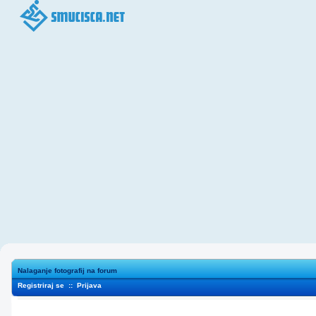
Nalaganje fotografij na forum
Registriraj se
::
Prijava