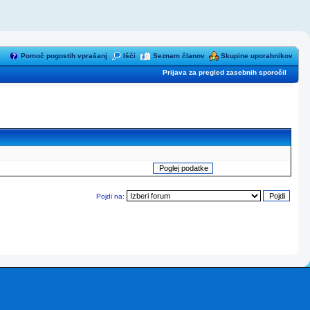
Pomoč pogostih vprašanj
Išči
Seznam članov
Skupine uporabnikov
Prijava za pregled zasebnih sporočil
Pojdi na: