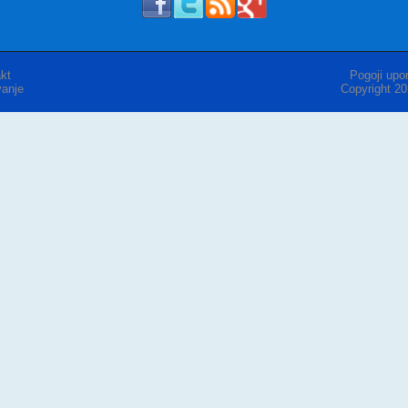
kt
Pogoji upor
anje
Copyright 2