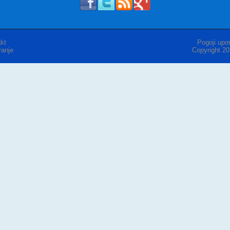
kt
Pogoji upor
anje
Copyright 2