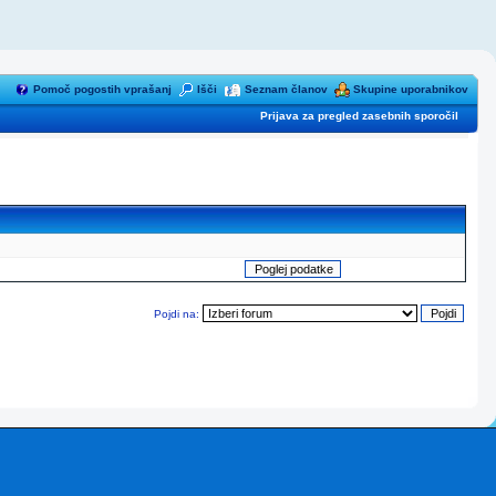
Pomoč pogostih vprašanj
Išči
Seznam članov
Skupine uporabnikov
Prijava za pregled zasebnih sporočil
Pojdi na: