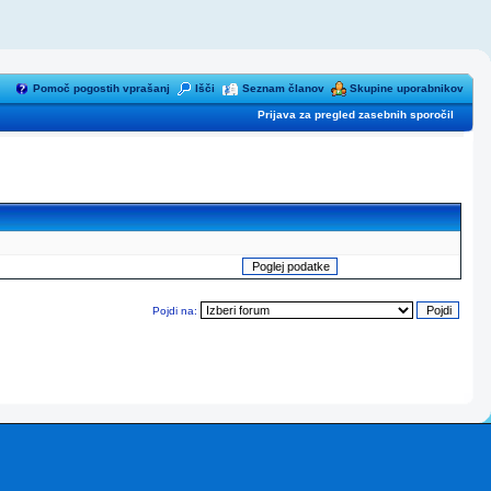
Pomoč pogostih vprašanj
Išči
Seznam članov
Skupine uporabnikov
Prijava za pregled zasebnih sporočil
Pojdi na: