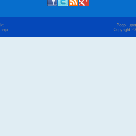
kt
Pogoji upor
anje
Copyright 2