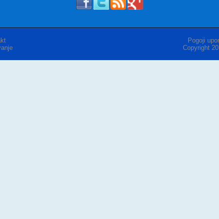
kt
Pogoji upor
anje
Copyright 2