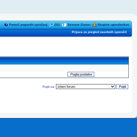
Pomoč pogostih vprašanj
Išči
Seznam članov
Skupine uporabnikov
Prijava za pregled zasebnih sporočil
Pojdi na: