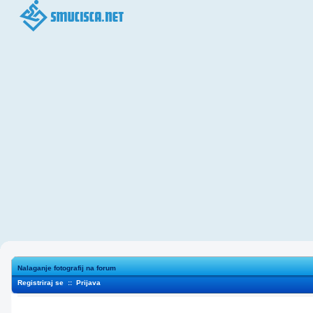
Nalaganje fotografij na forum
Registriraj se
::
Prijava