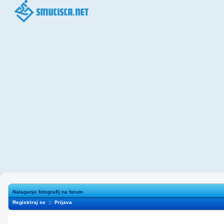
Nalaganje fotografij na forum
Registriraj se
::
Prijava