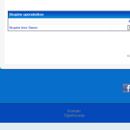
Skupine uporabnikov
Skupine brez članov
© 
Kontakt
Oglaševanje