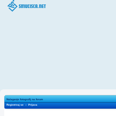
Nalaganje fotografij na forum
Registriraj se
::
Prijava