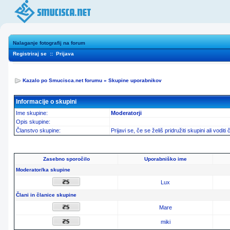
Nalaganje fotografij na forum
Registriraj se
::
Prijava
Kazalo po Smucisca.net forumu
»
Skupine uporabnikov
Informacije o skupini
Ime skupine:
Moderatorji
Opis skupine:
Članstvo skupine:
Prijavi se, če se želiš pridružiti skupini ali vodit
Zasebno sporočilo
Uporabniško ime
Moderator/ka skupine
Lux
Člani in članice skupine
Mare
miki