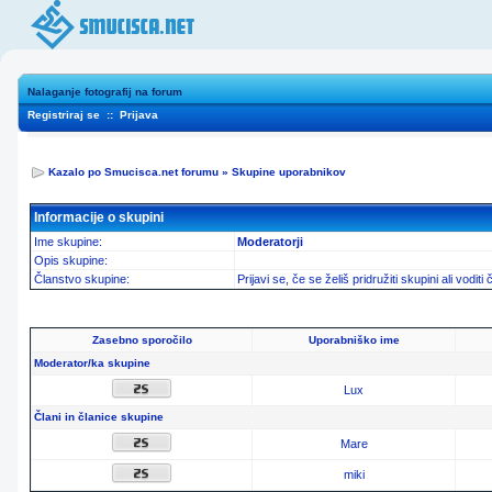
Nalaganje fotografij na forum
Registriraj se
::
Prijava
Kazalo po Smucisca.net forumu
»
Skupine uporabnikov
Informacije o skupini
Ime skupine:
Moderatorji
Opis skupine:
Članstvo skupine:
Prijavi se, če se želiš pridružiti skupini ali vodit
Zasebno sporočilo
Uporabniško ime
Moderator/ka skupine
Lux
Člani in članice skupine
Mare
miki