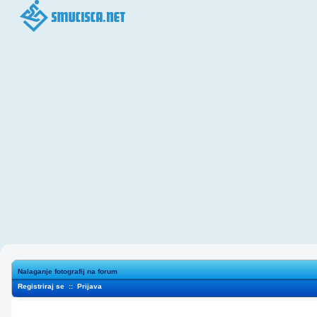
Nalaganje fotografij na forum
Registriraj se
::
Prijava