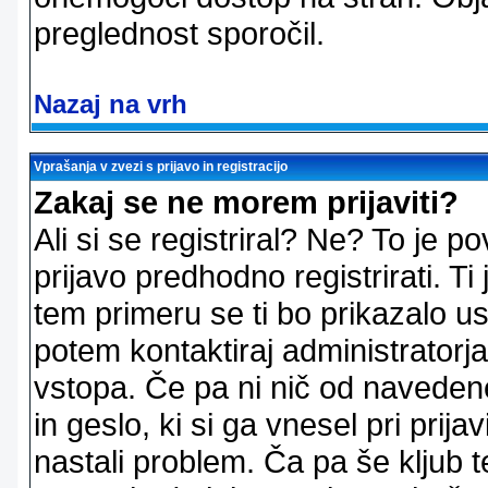
preglednost sporočil.
Nazaj na vrh
Vprašanja v zvezi s prijavo in registracijo
Zakaj se ne morem prijaviti?
Ali si se registriral? Ne? To je
prijavo predhodno registrirati. 
tem primeru se ti bo prikazalo us
potem kontaktiraj administratorja
vstopa. Če pa ni nič od naveden
in geslo, ki si ga vnesel pri prij
nastali problem. Ča pa še klju