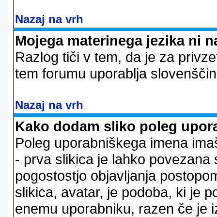
Nazaj na vrh
Mojega materinega jezika ni n
Razlog tiči v tem, da je za privze
tem forumu uporablja slovenščin
Nazaj na vrh
Kako dodam sliko poleg upor
Poleg uporabniškega imena imaš l
- prva slikica je lahko povezana 
pogostostjo objavljanja postopom
slikica, avatar, je podoba, ki j
enemu uporabniku, razen če je izb