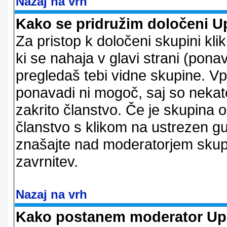
Nazaj na vrh
Kako se pridružim določeni U
Za pristop k določeni skupini kl
ki se nahaja v glavi strani (ponav
pregledaš tebi vidne skupine. V
ponavadi ni mogoč, saj so nekate
zakrito članstvo. Če je skupina 
članstvo s klikom na ustrezen g
znašajte nad moderatorjem skupi
zavrnitev.
Nazaj na vrh
Kako postanem moderator Up