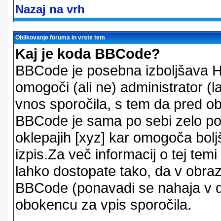
Nazaj na vrh
Oblikovanje foruma in vrste tem
Kaj je koda BBCode?
BBCode je posebna izboljšava H
omogoči (ali ne) administrator (
vnos sporočila, s tem da pred ob
BBCode je sama po sebi zelo po
oklepajih [xyz] kar omogoča bolj
izpis.Za več informacij o tej temi
lahko dostopate tako, da v obra
BBCode (ponavadi se nahaja v dr
obokencu za vpis sporočila.