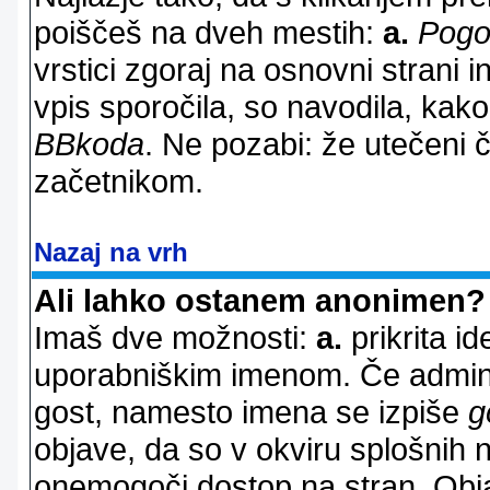
poiščeš na dveh mestih:
a.
Pogo
vrstici zgoraj na osnovni strani i
vpis sporočila, so navodila, kako
BBkoda
. Ne pozabi: že utečeni 
začetnikom.
Nazaj na vrh
Ali lahko ostanem anonimen?
Imaš dve možnosti:
a.
prikrita id
uporabniškim imenom. Če adminis
gost, namesto imena se izpiše
g
objave, da so v okviru splošnih 
onemogoči dostop na stran. Ob