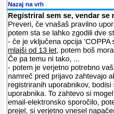
Nazaj na vrh
Registriral sem se, vendar se 
Preveri, če vnašaš pravilno upor
potem sta se lahko zgodili dve stv
- če je vključena opcija 'COPPA sup
mlajši od 13 let
, potem boš moral s
Če pa temu ni tako, ...
- potem je verjetno potrebno vaš 
namreč pred prijavo zahtevajo a
registriranih uporabnikov, bodisi
uporabnika. To zahtevo si mogel op
email-elektronsko sporočilo, pot
prejel, si verjetno vnesel napače