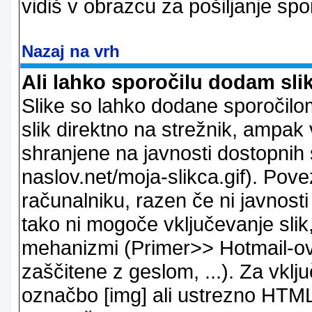
vidiš v obrazcu za pošiljanje spo
Nazaj na vrh
Ali lahko sporočilu dodam sli
Slike so lahko dodane sporočil
slik direktno na strežnik, ampak v
shranjene na javnosti dostopnih 
naslov.net/moja-slikca.gif). Pov
računalniku, razen če ni javnost
tako ni mogoče vključevanje slik,
mehanizmi (Primer>> Hotmail-ov i
zaščitene z geslom, ...). Za vkl
označbo [img] ali ustrezno HTML