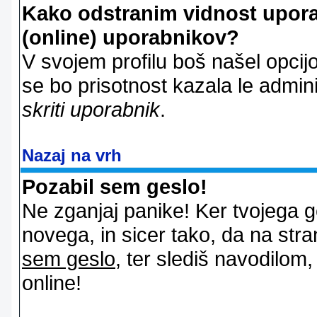
Kako odstranim vidnost uporab
(online) uporabnikov?
V svojem profilu boš našel opcij
se bo prisotnost kazala le admin
skriti uporabnik
.
Nazaj na vrh
Pozabil sem geslo!
Ne zganjaj panike! Ker tvojega g
novega, in sicer tako, da na stran
sem geslo
, ter slediš navodilom
online!