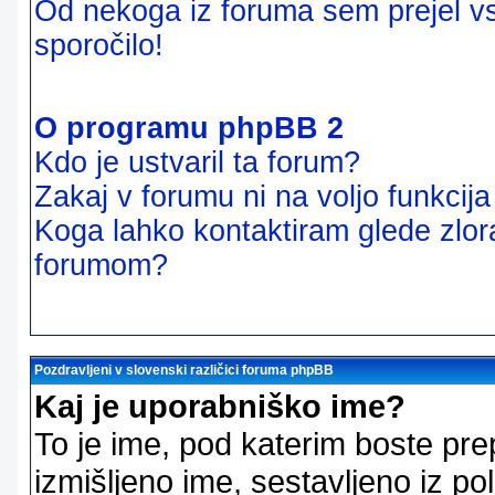
Od nekoga iz foruma sem prejel vsi
sporočilo!
O programu phpBB 2
Kdo je ustvaril ta forum?
Zakaj v forumu ni na voljo funkcij
Koga lahko kontaktiram glede zlor
forumom?
Pozdravljeni v slovenski različici foruma phpBB
Kaj je uporabniško ime?
To je ime, pod katerim boste pre
izmišljeno ime, sestavljeno iz pol