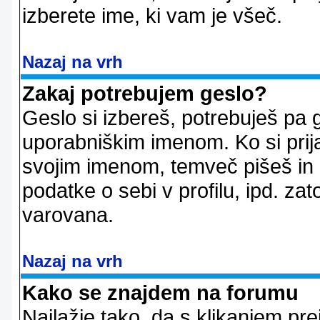
izberete ime, ki vam je všeč.
Nazaj na vrh
Zakaj potrebujem geslo?
Geslo si izbereš, potrebuješ pa 
uporabniškim imenom. Ko si prij
svojim imenom, temveč pišeš in 
podatke o sebi v profilu, ipd. zato
varovana.
Nazaj na vrh
Kako se znajdem na forumu
Najlažje tako, da s klikanjem pr