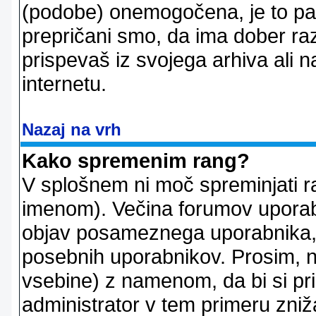
(podobe) onemogočena, je to pač
prepričani smo, da ima dober raz
prispevaš iz svojega arhiva ali n
internetu.
Nazaj na vrh
Kako spremenim rang?
V splošnem ni moč spreminjati r
imenom). Večina forumov uporablj
objav posameznega uporabnika, 
posebnih uporabnikov. Prosim, n
vsebine) z namenom, da bi si prid
administrator v tem primeru znižal