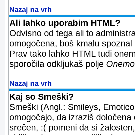
Nazaj na vrh
Ali lahko uporabim HTML?
Odvisno od tega ali to administ
omogočena, boš kmalu spoznal d
Prav tako lahko HTML tudi onemo
sporočila odkljukaš polje
Onemo
Nazaj na vrh
Kaj so Smeški?
Smeški (Angl.: Smileys, Emoticon
omogočajo, da izraziš določena 
srečen, :( pomeni da si žalosten