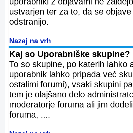
uporabniki z objavami ne zaidejo
ustvarjen ter za to, da se objave
odstranijo.
Nazaj na vrh
Kaj so Uporabniške skupine?
To so skupine, po katerih lahko 
uporabnik lahko pripada več skup
ostalimi forumi), vsaki skupini p
tem je olajšano delo administrator
moderatorje foruma ali jim dode
foruma, ....