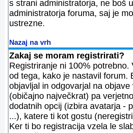
s strani administratorja, ne boš 
administratorja foruma, saj je m
ustrezne.
Nazaj na vrh
Zakaj se moram registrirati?
Registriranje ni 100% potrebno. 
od tega, kako je nastavil forum. 
objavljal in odgovarjal na objav
(običajno največkrat) pa verjetno 
dodatnih opcij (izbira avatarja -
...), katere ti kot gostu (neregi
Ker ti bo registracija vzela le sl