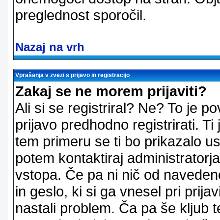
preglednost sporočil.
Nazaj na vrh
Vprašanja v zvezi s prijavo in registracijo
Zakaj se ne morem prijaviti?
Ali si se registriral? Ne? To je
prijavo predhodno registrirati. 
tem primeru se ti bo prikazalo us
potem kontaktiraj administratorja
vstopa. Če pa ni nič od naveden
in geslo, ki si ga vnesel pri prij
nastali problem. Ča pa še klju