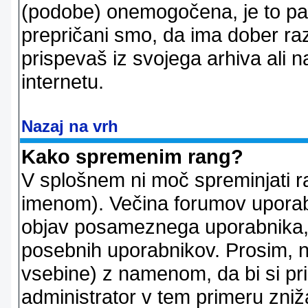
(podobe) onemogočena, je to pač
prepričani smo, da ima dober raz
prispevaš iz svojega arhiva ali n
internetu.
Nazaj na vrh
Kako spremenim rang?
V splošnem ni moč spreminjati r
imenom). Večina forumov uporablj
objav posameznega uporabnika, 
posebnih uporabnikov. Prosim, n
vsebine) z namenom, da bi si prid
administrator v tem primeru znižal