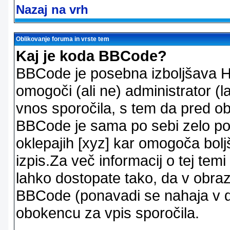
Nazaj na vrh
Oblikovanje foruma in vrste tem
Kaj je koda BBCode?
BBCode je posebna izboljšava H
omogoči (ali ne) administrator (
vnos sporočila, s tem da pred ob
BBCode je sama po sebi zelo po
oklepajih [xyz] kar omogoča bolj
izpis.Za več informacij o tej temi
lahko dostopate tako, da v obra
BBCode (ponavadi se nahaja v dr
obokencu za vpis sporočila.