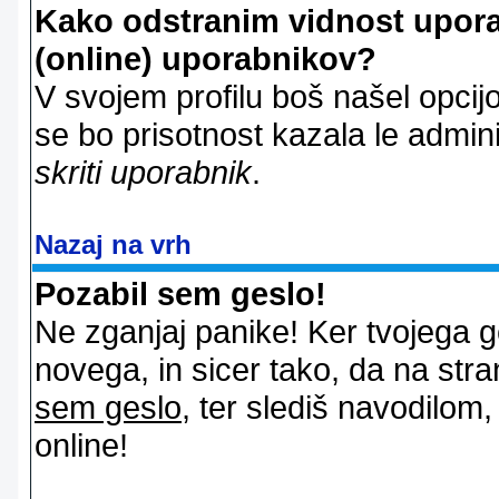
Kako odstranim vidnost uporab
(online) uporabnikov?
V svojem profilu boš našel opcij
se bo prisotnost kazala le admin
skriti uporabnik
.
Nazaj na vrh
Pozabil sem geslo!
Ne zganjaj panike! Ker tvojega g
novega, in sicer tako, da na stran
sem geslo
, ter slediš navodilom
online!