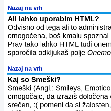
Nazaj na vrh
Ali lahko uporabim HTML?
Odvisno od tega ali to administ
omogočena, boš kmalu spoznal d
Prav tako lahko HTML tudi onemo
sporočila odkljukaš polje
Onemo
Nazaj na vrh
Kaj so Smeški?
Smeški (Angl.: Smileys, Emoticon
omogočajo, da izraziš določena 
srečen, :( pomeni da si žalosten