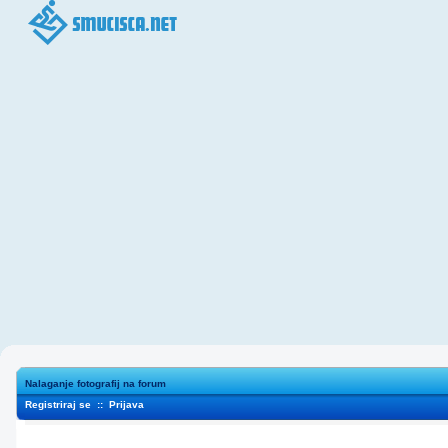
Nalaganje fotografij na forum
Registriraj se
::
Prijava