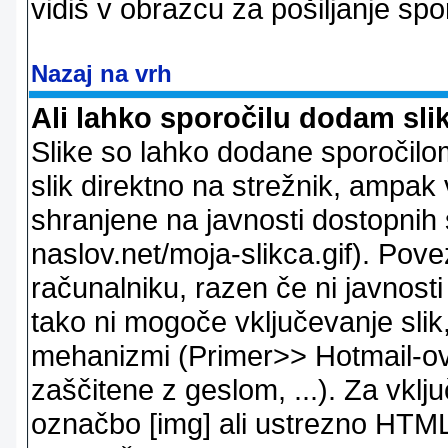
vidiš v obrazcu za pošiljanje spo
Nazaj na vrh
Ali lahko sporočilu dodam sli
Slike so lahko dodane sporočil
slik direktno na strežnik, ampak v
shranjene na javnosti dostopnih 
naslov.net/moja-slikca.gif). Pov
računalniku, razen če ni javnost
tako ni mogoče vključevanje slik,
mehanizmi (Primer>> Hotmail-ov i
zaščitene z geslom, ...). Za vkl
označbo [img] ali ustrezno HTML