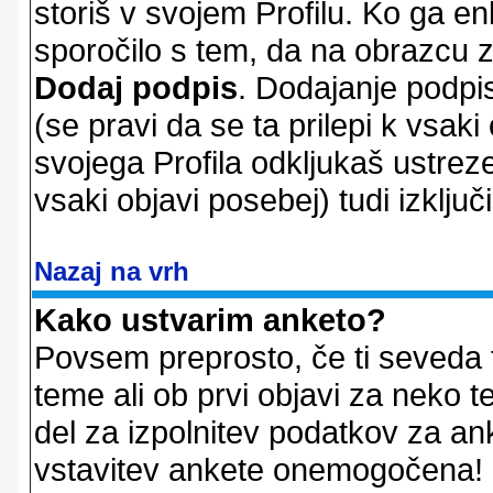
storiš v svojem Profilu. Ko ga en
sporočilo s tem, da na obrazcu z
Dodaj podpis
. Dodajanje podpis
(se pravi da se ta prilepi k vsaki
svojega Profila odkljukaš ustrez
vsaki objavi posebej) tudi izključi
Nazaj na vrh
Kako ustvarim anketo?
Povsem preprosto, če ti seveda 
teme ali ob prvi objavi za neko t
del za izpolnitev podatkov za ank
vstavitev ankete onemogočena! P