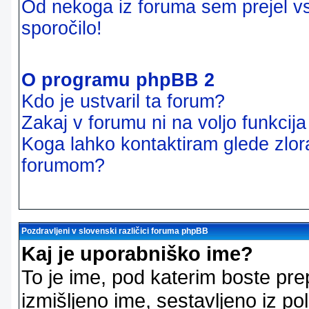
Od nekoga iz foruma sem prejel vsi
sporočilo!
O programu phpBB 2
Kdo je ustvaril ta forum?
Zakaj v forumu ni na voljo funkcij
Koga lahko kontaktiram glede zlor
forumom?
Pozdravljeni v slovenski različici foruma phpBB
Kaj je uporabniško ime?
To je ime, pod katerim boste pre
izmišljeno ime, sestavljeno iz pol