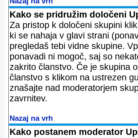
Nazaj na vrh
Kako se pridružim določeni U
Za pristop k določeni skupini kl
ki se nahaja v glavi strani (ponav
pregledaš tebi vidne skupine. V
ponavadi ni mogoč, saj so nekate
zakrito članstvo. Če je skupina 
članstvo s klikom na ustrezen g
znašajte nad moderatorjem skupi
zavrnitev.
Nazaj na vrh
Kako postanem moderator Up