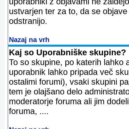
uporabniki z objavami ne zaidejo
ustvarjen ter za to, da se objave
odstranijo.
Nazaj na vrh
Kaj so Uporabniške skupine?
To so skupine, po katerih lahko 
uporabnik lahko pripada več skup
ostalimi forumi), vsaki skupini p
tem je olajšano delo administrator
moderatorje foruma ali jim dode
foruma, ....