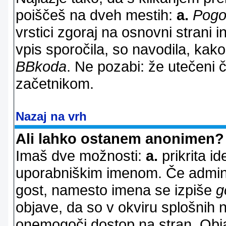
poiščeš na dveh mestih:
a.
Pogo
vrstici zgoraj na osnovni strani i
vpis sporočila, so navodila, kako
BBkoda
. Ne pozabi: že utečeni 
začetnikom.
Nazaj na vrh
Ali lahko ostanem anonimen?
Imaš dve možnosti:
a.
prikrita id
uporabniškim imenom. Če adminis
gost, namesto imena se izpiše
g
objave, da so v okviru splošnih 
onemogoči dostop na stran. Ob