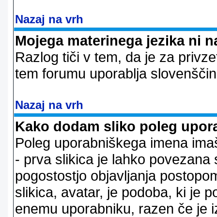
Nazaj na vrh
Mojega materinega jezika ni n
Razlog tiči v tem, da je za privze
tem forumu uporablja slovenščin
Nazaj na vrh
Kako dodam sliko poleg upor
Poleg uporabniškega imena imaš l
- prva slikica je lahko povezana 
pogostostjo objavljanja postopom
slikica, avatar, je podoba, ki j
enemu uporabniku, razen če je izb