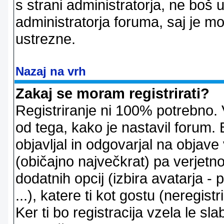
s strani administratorja, ne boš 
administratorja foruma, saj je m
ustrezne.
Nazaj na vrh
Zakaj se moram registrirati?
Registriranje ni 100% potrebno. 
od tega, kako je nastavil forum. 
objavljal in odgovarjal na objav
(običajno največkrat) pa verjetno 
dodatnih opcij (izbira avatarja -
...), katere ti kot gostu (neregi
Ker ti bo registracija vzela le sl