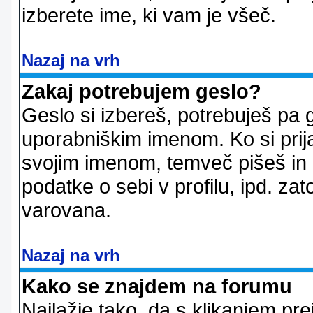
izberete ime, ki vam je všeč.
Nazaj na vrh
Zakaj potrebujem geslo?
Geslo si izbereš, potrebuješ pa 
uporabniškim imenom. Ko si prij
svojim imenom, temveč pišeš in 
podatke o sebi v profilu, ipd. zato
varovana.
Nazaj na vrh
Kako se znajdem na forumu
Najlažje tako, da s klikanjem pr