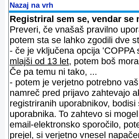
Nazaj na vrh
Registriral sem se, vendar se 
Preveri, če vnašaš pravilno upor
potem sta se lahko zgodili dve stv
- če je vključena opcija 'COPPA sup
mlajši od 13 let
, potem boš moral s
Če pa temu ni tako, ...
- potem je verjetno potrebno vaš 
namreč pred prijavo zahtevajo a
registriranih uporabnikov, bodisi
uporabnika. To zahtevo si mogel op
email-elektronsko sporočilo, pot
prejel, si verjetno vnesel napače