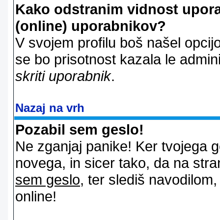
Kako odstranim vidnost uporab
(online) uporabnikov?
V svojem profilu boš našel opcij
se bo prisotnost kazala le admin
skriti uporabnik
.
Nazaj na vrh
Pozabil sem geslo!
Ne zganjaj panike! Ker tvojega g
novega, in sicer tako, da na stran
sem geslo
, ter slediš navodilom
online!