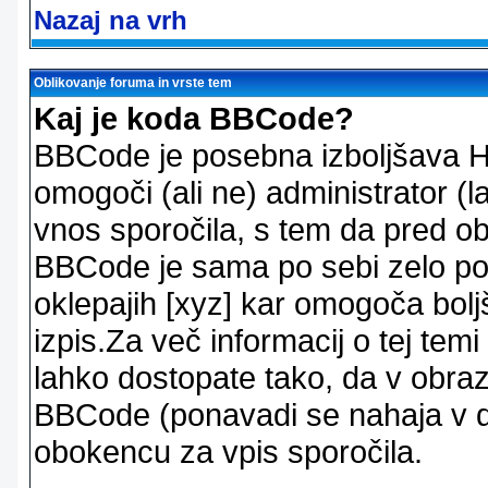
Nazaj na vrh
Oblikovanje foruma in vrste tem
Kaj je koda BBCode?
BBCode je posebna izboljšava H
omogoči (ali ne) administrator (
vnos sporočila, s tem da pred ob
BBCode je sama po sebi zelo po
oklepajih [xyz] kar omogoča bolj
izpis.Za več informacij o tej temi
lahko dostopate tako, da v obra
BBCode (ponavadi se nahaja v dr
obokencu za vpis sporočila.