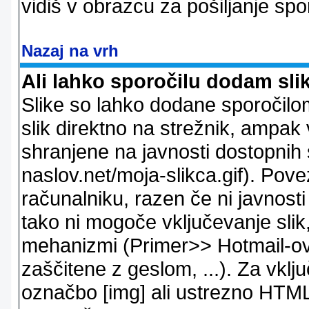
vidiš v obrazcu za pošiljanje spo
Nazaj na vrh
Ali lahko sporočilu dodam sli
Slike so lahko dodane sporočil
slik direktno na strežnik, ampak v
shranjene na javnosti dostopnih 
naslov.net/moja-slikca.gif). Pov
računalniku, razen če ni javnost
tako ni mogoče vključevanje slik,
mehanizmi (Primer>> Hotmail-ov i
zaščitene z geslom, ...). Za vkl
označbo [img] ali ustrezno HTML