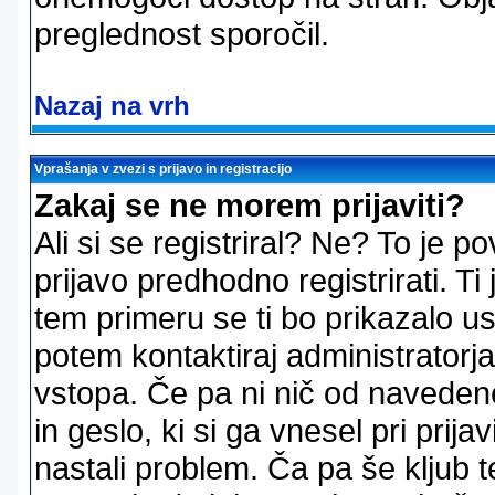
preglednost sporočil.
Nazaj na vrh
Vprašanja v zvezi s prijavo in registracijo
Zakaj se ne morem prijaviti?
Ali si se registriral? Ne? To je
prijavo predhodno registrirati. 
tem primeru se ti bo prikazalo us
potem kontaktiraj administratorja
vstopa. Če pa ni nič od naveden
in geslo, ki si ga vnesel pri prij
nastali problem. Ča pa še klju