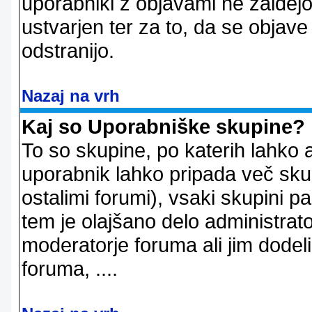
uporabniki z objavami ne zaidejo
ustvarjen ter za to, da se objave
odstranijo.
Nazaj na vrh
Kaj so Uporabniške skupine?
To so skupine, po katerih lahko 
uporabnik lahko pripada več skup
ostalimi forumi), vsaki skupini p
tem je olajšano delo administrator
moderatorje foruma ali jim dode
foruma, ....