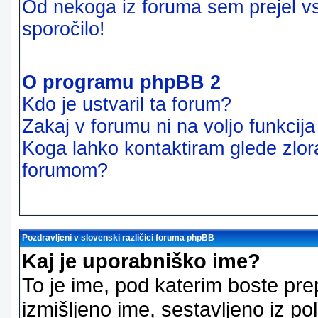
Od nekoga iz foruma sem prejel vsi
sporočilo!
O programu phpBB 2
Kdo je ustvaril ta forum?
Zakaj v forumu ni na voljo funkcij
Koga lahko kontaktiram glede zlor
forumom?
Pozdravljeni v slovenski različici foruma phpBB
Kaj je uporabniško ime?
To je ime, pod katerim boste pre
izmišljeno ime, sestavljeno iz pol