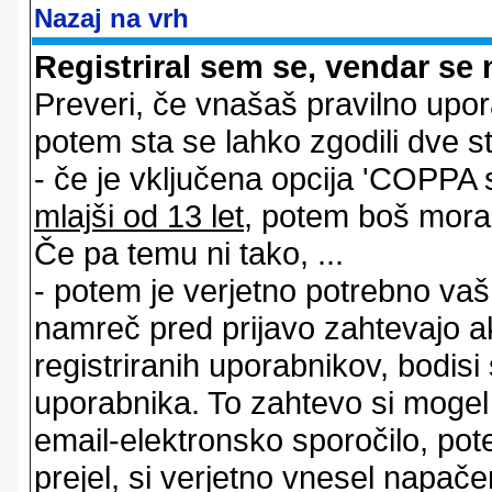
Nazaj na vrh
Registriral sem se, vendar se 
Preveri, če vnašaš pravilno upor
potem sta se lahko zgodili dve stv
- če je vključena opcija 'COPPA sup
mlajši od 13 let
, potem boš moral s
Če pa temu ni tako, ...
- potem je verjetno potrebno vaš 
namreč pred prijavo zahtevajo a
registriranih uporabnikov, bodisi
uporabnika. To zahtevo si mogel op
email-elektronsko sporočilo, pot
prejel, si verjetno vnesel napače