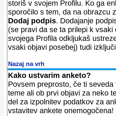
storiš v svojem Profilu. Ko ga en
sporočilo s tem, da na obrazcu z
Dodaj podpis
. Dodajanje podpis
(se pravi da se ta prilepi k vsaki
svojega Profila odkljukaš ustrez
vsaki objavi posebej) tudi izključi
Nazaj na vrh
Kako ustvarim anketo?
Povsem preprosto, če ti seveda 
teme ali ob prvi objavi za neko t
del za izpolnitev podatkov za ank
vstavitev ankete onemogočena! P