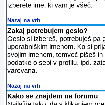
izberete ime, ki vam je všeč.
Nazaj na vrh
Zakaj potrebujem geslo?
Geslo si izbereš, potrebuješ pa 
uporabniškim imenom. Ko si prij
svojim imenom, temveč pišeš in 
podatke o sebi v profilu, ipd. zato
varovana.
Nazaj na vrh
Kako se znajdem na forumu
Najlažje tako, da s klikanjem pr