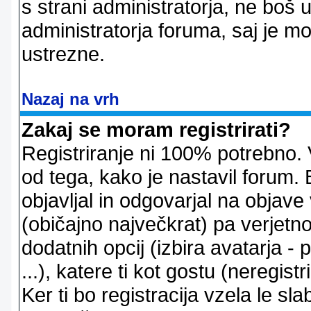
s strani administratorja, ne boš 
administratorja foruma, saj je m
ustrezne.
Nazaj na vrh
Zakaj se moram registrirati?
Registriranje ni 100% potrebno. 
od tega, kako je nastavil forum. 
objavljal in odgovarjal na objav
(običajno največkrat) pa verjetno 
dodatnih opcij (izbira avatarja -
...), katere ti kot gostu (neregi
Ker ti bo registracija vzela le sl