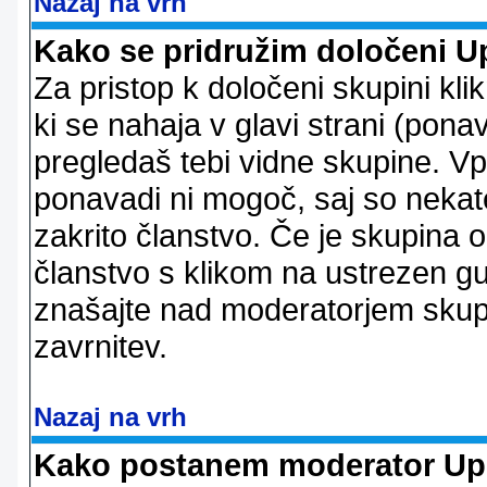
Nazaj na vrh
Kako se pridružim določeni U
Za pristop k določeni skupini kl
ki se nahaja v glavi strani (ponav
pregledaš tebi vidne skupine. V
ponavadi ni mogoč, saj so nekate
zakrito članstvo. Če je skupina 
članstvo s klikom na ustrezen g
znašajte nad moderatorjem skupi
zavrnitev.
Nazaj na vrh
Kako postanem moderator Up