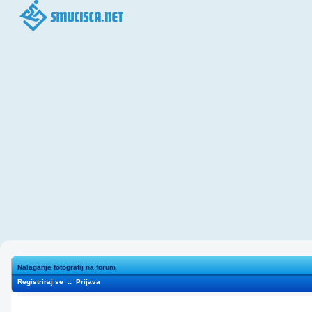
Nalaganje fotografij na forum
Registriraj se
::
Prijava