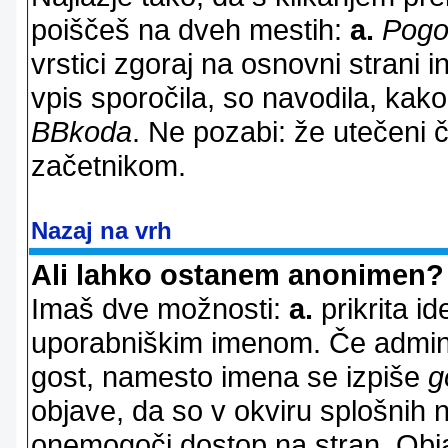
poiščeš na dveh mestih:
a.
Pogo
vrstici zgoraj na osnovni strani i
vpis sporočila, so navodila, kako
BBkoda
. Ne pozabi: že utečeni 
začetnikom.
Nazaj na vrh
Ali lahko ostanem anonimen?
Imaš dve možnosti:
a.
prikrita id
uporabniškim imenom. Če adminis
gost, namesto imena se izpiše
g
objave, da so v okviru splošnih 
onemogoči dostop na stran. Ob