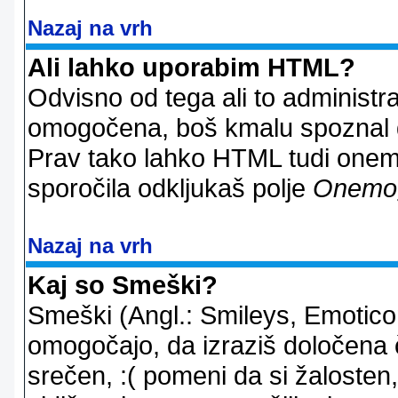
Nazaj na vrh
Ali lahko uporabim HTML?
Odvisno od tega ali to administ
omogočena, boš kmalu spoznal d
Prav tako lahko HTML tudi onemo
sporočila odkljukaš polje
Onemo
Nazaj na vrh
Kaj so Smeški?
Smeški (Angl.: Smileys, Emoticon
omogočajo, da izraziš določena 
srečen, :( pomeni da si žalosten