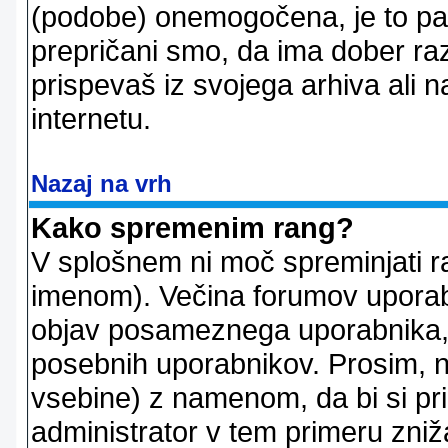
(podobe) onemogočena, je to pač
prepričani smo, da ima dober raz
prispevaš iz svojega arhiva ali n
internetu.
Nazaj na vrh
Kako spremenim rang?
V splošnem ni moč spreminjati r
imenom). Večina forumov uporablj
objav posameznega uporabnika, 
posebnih uporabnikov. Prosim, n
vsebine) z namenom, da bi si prid
administrator v tem primeru znižal