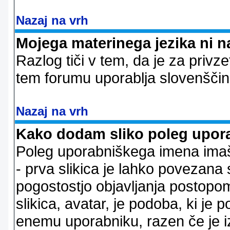
Nazaj na vrh
Mojega materinega jezika ni n
Razlog tiči v tem, da je za privze
tem forumu uporablja slovenščin
Nazaj na vrh
Kako dodam sliko poleg upor
Poleg uporabniškega imena imaš l
- prva slikica je lahko povezana 
pogostostjo objavljanja postopom
slikica, avatar, je podoba, ki j
enemu uporabniku, razen če je izb