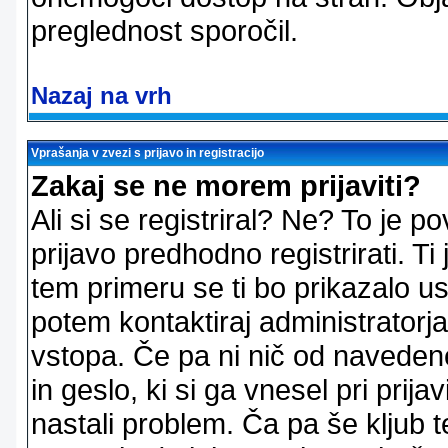
preglednost sporočil.
Nazaj na vrh
Vprašanja v zvezi s prijavo in registracijo
Zakaj se ne morem prijaviti?
Ali si se registriral? Ne? To je
prijavo predhodno registrirati. 
tem primeru se ti bo prikazalo us
potem kontaktiraj administratorja
vstopa. Če pa ni nič od naveden
in geslo, ki si ga vnesel pri prij
nastali problem. Ča pa še klju