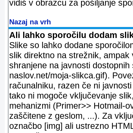
vidiš v obrazcu za pošiljanje spo
Nazaj na vrh
Ali lahko sporočilu dodam sli
Slike so lahko dodane sporočil
slik direktno na strežnik, ampak v
shranjene na javnosti dostopnih 
naslov.net/moja-slikca.gif). Pov
računalniku, razen če ni javnost
tako ni mogoče vključevanje slik,
mehanizmi (Primer>> Hotmail-ov i
zaščitene z geslom, ...). Za vkl
označbo [img] ali ustrezno HTML