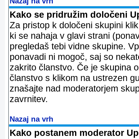
Nazaj na vrh
Kako se pridružim določeni U
Za pristop k določeni skupini kl
ki se nahaja v glavi strani (ponav
pregledaš tebi vidne skupine. V
ponavadi ni mogoč, saj so nekate
zakrito članstvo. Če je skupina 
članstvo s klikom na ustrezen g
znašajte nad moderatorjem skupi
zavrnitev.
Nazaj na vrh
Kako postanem moderator Up