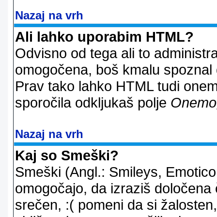
Nazaj na vrh
Ali lahko uporabim HTML?
Odvisno od tega ali to administ
omogočena, boš kmalu spoznal d
Prav tako lahko HTML tudi onemo
sporočila odkljukaš polje
Onemo
Nazaj na vrh
Kaj so Smeški?
Smeški (Angl.: Smileys, Emoticon
omogočajo, da izraziš določena 
srečen, :( pomeni da si žalosten