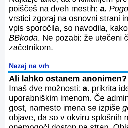
poiščeš na dveh mestih:
a.
Pogo
vrstici zgoraj na osnovni strani i
vpis sporočila, so navodila, kako
BBkoda
. Ne pozabi: že utečeni 
začetnikom.
Nazaj na vrh
Ali lahko ostanem anonimen?
Imaš dve možnosti:
a.
prikrita id
uporabniškim imenom. Če adminis
gost, namesto imena se izpiše
g
objave, da so v okviru splošnih 
onemogoči dostop na stran. Ob