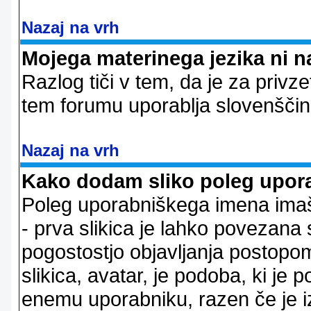
Nazaj na vrh
Mojega materinega jezika ni n
Razlog tiči v tem, da je za privze
tem forumu uporablja slovenščin
Nazaj na vrh
Kako dodam sliko poleg upor
Poleg uporabniškega imena imaš l
- prva slikica je lahko povezana 
pogostostjo objavljanja postopom
slikica, avatar, je podoba, ki j
enemu uporabniku, razen če je izb