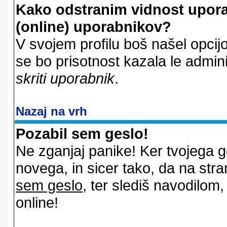
Kako odstranim vidnost uporab
(online) uporabnikov?
V svojem profilu boš našel opcij
se bo prisotnost kazala le admin
skriti uporabnik
.
Nazaj na vrh
Pozabil sem geslo!
Ne zganjaj panike! Ker tvojega g
novega, in sicer tako, da na stran
sem geslo
, ter slediš navodilom
online!