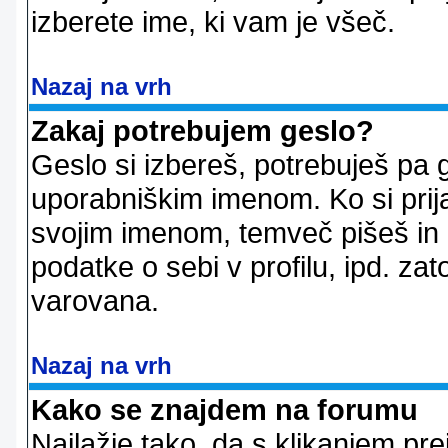
izberete ime, ki vam je všeč.
Nazaj na vrh
Zakaj potrebujem geslo?
Geslo si izbereš, potrebuješ pa 
uporabniškim imenom. Ko si prij
svojim imenom, temveč pišeš in 
podatke o sebi v profilu, ipd. zato
varovana.
Nazaj na vrh
Kako se znajdem na forumu
Najlažje tako, da s klikanjem pr