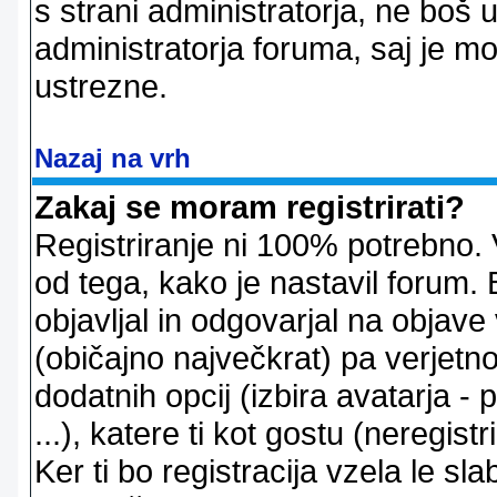
s strani administratorja, ne boš 
administratorja foruma, saj je m
ustrezne.
Nazaj na vrh
Zakaj se moram registrirati?
Registriranje ni 100% potrebno. 
od tega, kako je nastavil forum. 
objavljal in odgovarjal na objav
(običajno največkrat) pa verjetno 
dodatnih opcij (izbira avatarja -
...), katere ti kot gostu (neregi
Ker ti bo registracija vzela le sl