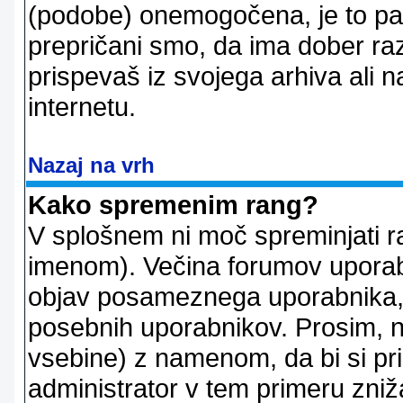
(podobe) onemogočena, je to pač
prepričani smo, da ima dober raz
prispevaš iz svojega arhiva ali n
internetu.
Nazaj na vrh
Kako spremenim rang?
V splošnem ni moč spreminjati r
imenom). Večina forumov uporablj
objav posameznega uporabnika, 
posebnih uporabnikov. Prosim, n
vsebine) z namenom, da bi si prid
administrator v tem primeru znižal