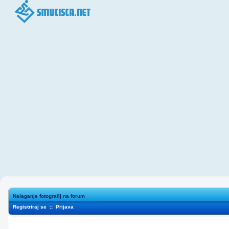
Nalaganje fotografij na forum
Registriraj se
::
Prijava