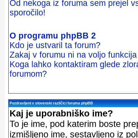
Od nekoga iz foruma sem prejel vsi
sporočilo!
O programu phpBB 2
Kdo je ustvaril ta forum?
Zakaj v forumu ni na voljo funkcij
Koga lahko kontaktiram glede zlor
forumom?
Pozdravljeni v slovenski različici foruma phpBB
Kaj je uporabniško ime?
To je ime, pod katerim boste pre
izmišljeno ime, sestavljeno iz pol