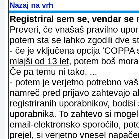
Nazaj na vrh
Registriral sem se, vendar se 
Preveri, če vnašaš pravilno upor
potem sta se lahko zgodili dve stv
- če je vključena opcija 'COPPA sup
mlajši od 13 let
, potem boš moral s
Če pa temu ni tako, ...
- potem je verjetno potrebno vaš 
namreč pred prijavo zahtevajo a
registriranih uporabnikov, bodisi
uporabnika. To zahtevo si mogel op
email-elektronsko sporočilo, pot
prejel, si verjetno vnesel napače