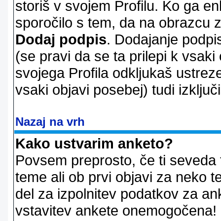
storiš v svojem Profilu. Ko ga en
sporočilo s tem, da na obrazcu z
Dodaj podpis
. Dodajanje podpis
(se pravi da se ta prilepi k vsaki
svojega Profila odkljukaš ustrez
vsaki objavi posebej) tudi izključi
Nazaj na vrh
Kako ustvarim anketo?
Povsem preprosto, če ti seveda 
teme ali ob prvi objavi za neko t
del za izpolnitev podatkov za ank
vstavitev ankete onemogočena! P