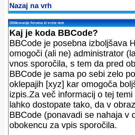
Nazaj na vrh
Oblikovanje foruma in vrste tem
Kaj je koda BBCode?
BBCode je posebna izboljšava H
omogoči (ali ne) administrator (
vnos sporočila, s tem da pred ob
BBCode je sama po sebi zelo po
oklepajih [xyz] kar omogoča bolj
izpis.Za več informacij o tej temi
lahko dostopate tako, da v obra
BBCode (ponavadi se nahaja v dr
obokencu za vpis sporočila.