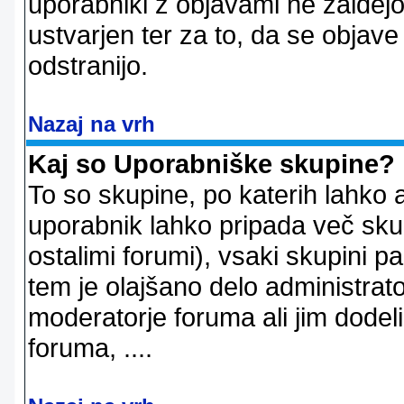
uporabniki z objavami ne zaidejo
ustvarjen ter za to, da se objave
odstranijo.
Nazaj na vrh
Kaj so Uporabniške skupine?
To so skupine, po katerih lahko 
uporabnik lahko pripada več skup
ostalimi forumi), vsaki skupini p
tem je olajšano delo administrator
moderatorje foruma ali jim dode
foruma, ....