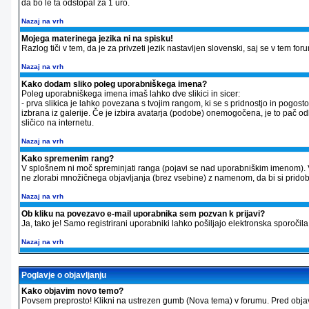
da bo le ta odstopal za 1 uro.
Nazaj na vrh
Mojega materinega jezika ni na spisku!
Razlog tiči v tem, da je za privzeti jezik nastavljen slovenski, saj se v tem f
Nazaj na vrh
Kako dodam sliko poleg uporabniškega imena?
Poleg uporabniškega imena imaš lahko dve slikici in sicer:
- prva slikica je lahko povezana s tvojim rangom, ki se s pridnostjo in pogos
izbrana iz galerije. Če je izbira avatarja (podobe) onemogočena, je to pač odl
sličico na internetu.
Nazaj na vrh
Kako spremenim rang?
V splošnem ni moč spreminjati ranga (pojavi se nad uporabniškim imenom). 
ne zlorabi množičnega objavljanja (brez vsebine) z namenom, da bi si pridobil v
Nazaj na vrh
Ob kliku na povezavo e-mail uporabnika sem pozvan k prijavi?
Ja, tako je! Samo registrirani uporabniki lahko pošiljajo elektronska sporo
Nazaj na vrh
Poglavje o objavljanju
Kako objavim novo temo?
Povsem preprosto! Klikni na ustrezen gumb (Nova tema) v forumu. Pred objavo 