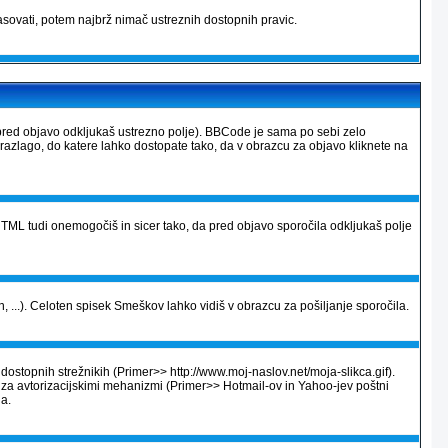
sovati, potem najbrž nimač ustreznih dostopnih pravic.
pred objavo odkljukaš ustrezno polje). BBCode je sama po sebi zelo
 razlago, do katere lahko dostopate tako, da v obrazcu za objavo kliknete na
ML tudi onemogočiš in sicer tako, da pred objavo sporočila odkljukaš polje
, ...). Celoten spisek Smeškov lahko vidiš v obrazcu za pošiljanje sporočila.
dostopnih strežnikih (Primer>> http://www.moj-naslov.net/moja-slikca.gif).
e za avtorizacijskimi mehanizmi (Primer>> Hotmail-ov in Yahoo-jev poštni
na.