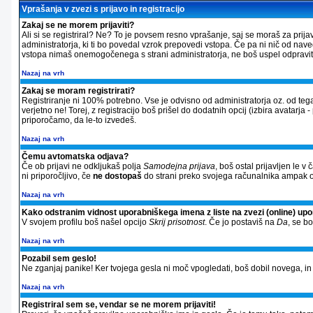
Vprašanja v zvezi s prijavo in registracijo
Zakaj se ne morem prijaviti?
Ali si se registriral? Ne? To je povsem resno vprašanje, saj se moraš za prija
administratorja, ki ti bo povedal vzrok prepovedi vstopa. Če pa ni nič od nav
vstopa nimaš onemogočenega s strani administratorja, ne boš uspel odpraviti 
Nazaj na vrh
Zakaj se moram registrirati?
Registriranje ni 100% potrebno. Vse je odvisno od administratorja oz. od tega
verjetno ne! Torej, z registracijo boš prišel do dodatnih opcij (izbira avatarja 
priporočamo, da le-to izvedeš.
Nazaj na vrh
Čemu avtomatska odjava?
Če ob prijavi ne odkljukaš polja
Samodejna prijava
, boš ostal prijavljen le 
ni priporočljivo, če
ne dostopaš
do strani preko svojega računalnika ampak od
Nazaj na vrh
Kako odstranim vidnost uporabniškega imena z liste na zvezi (online) up
V svojem profilu boš našel opcijo
Skrij prisotnost
. Če jo postaviš na
Da
, se b
Nazaj na vrh
Pozabil sem geslo!
Ne zganjaj panike! Ker tvojega gesla ni moč vpogledati, boš dobil novega, in si
Nazaj na vrh
Registriral sem se, vendar se ne morem prijaviti!