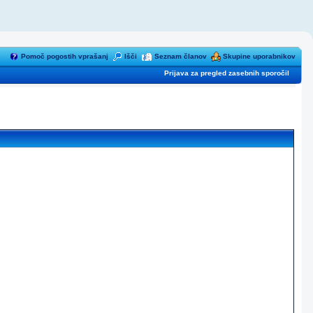
Pomoč pogostih vprašanj
Išči
Seznam članov
Skupine uporabnikov
Prijava za pregled zasebnih sporočil