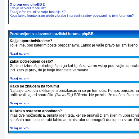
O programu phpBB 2
Kdo je ustvaril ta forum?
Zakaj v forumu ni na voljo funkcija X?
Koga lahko kontaktiram glede zlorabe in pravnih zadev povezanih s tem forumom?
Pozdravljeni v slovenski različici foruma phpBB
Kaj je uporabniško ime?
To je ime, pod katerim boste prepoznavni. Lahko je vaše pravo ali izmišljeno im
Nazaj na vrh
Zakaj potrebujem geslo?
Geslo si izbereš, potrebuješ pa ga kot ključ za varen vstop pod tvojim upora
ipd. zato je prav, da je tvoja identiteta varovana.
Nazaj na vrh
Kako se znajdem na forumu
Najlažje tako, da s klikanjem preizkušaš in se pri tem učiš. Pomoč poiščeš n
oblikovati izgled sporočila:
(Navodila) BBkoda
. Ne pozabi: že utečeni člani 
Nazaj na vrh
Ali lahko ostanem anonimen?
Imaš dve možnosti:
a.
prikrita ideniteta, ker se prijaviš z izmišljenim uporab
splošnih norm, ob zlorabi lahko administrator onemogoči dostop na stran. 
Nazaj na vrh