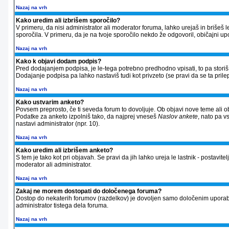
Nazaj na vrh
Kako uredim ali izbrišem sporočilo?
V primeru, da nisi administrator ali moderator foruma, lahko urejaš in briše
sporočila. V primeru, da je na tvoje sporočilo nekdo že odgovoril, običajni up
Nazaj na vrh
Kako k objavi dodam podpis?
Pred dodajanjem podpisa, je le-tega potrebno predhodno vpisati, to pa storiš 
Dodajanje podpisa pa lahko nastaviš tudi kot privzeto (se pravi da se ta prilep
Nazaj na vrh
Kako ustvarim anketo?
Povsem preprosto, če ti seveda forum to dovoljuje. Ob objavi nove teme ali ob
Podatke za anketo izpolniš tako, da najprej vneseš
Naslov ankete
, nato pa v
nastavi administrator (npr. 10).
Nazaj na vrh
Kako uredim ali izbrišem anketo?
S tem je tako kot pri objavah. Se pravi da jih lahko ureja le lastnik - postavitel
moderator ali administrator.
Nazaj na vrh
Zakaj ne morem dostopati do določenega foruma?
Dostop do nekaterih forumov (razdelkov) je dovoljen samo določenim uporabnik
administrator tistega dela foruma.
Nazaj na vrh