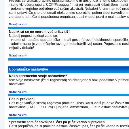
Preveri, če vnašaš pravilno uporabniško ime in geslo. Če je temu tako, potem st
- če je vključena opcija 'COPPA support' in si pri registraciji kliknil
Sem mlajši 
- potem je verjetno potrebno vaš račun aktivirati. Nekateri forumi namreč pred
sami prijavi. Če si prejel email-elektronsko sporočilo, potem sledi navodilom
zlorabo le-teh. Če si popolnoma prepričan, da si vnesel pravi e-mail naslov, sk
Nazaj na vrh
Naenkrat se ne morem več prijaviti?!
Najbolj pogosti razlogi za to so:
- vnesel si napačno uporabniško ime ali geslo (preveri elektronsko sporočilo, ki
- administrator je z določenim razlogom odstranili tvoj račun. Pogosto so nas
vključi v debato!
Nazaj na vrh
Uporabniške nastavitve
Kako spremenim svoje nastavitve?
Vse tvoje nastavitve (če si registriran) so shranjene v bazi podatkov. V primer
nastavitve.
Nazaj na vrh
Čas ni pravilen!
Čas ki ga vidiš je skoraj zagotovo pravilen. Tisto, kar ti vidiš je lahko čas 
nastavitev: (GMT + 1:00 ura) Ljubljana, Amsterdam, ... Te in ostale nastavitve p
Nazaj na vrh
Spremenil sem časovni pas, čas pa je še vedno ni pravilen!
Če si prepričan, da si pravilno nastavil časovni pas, čas pa še vedno ni ustre