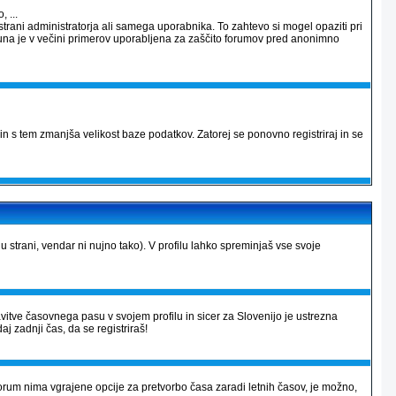
 ...
strani administratorja ali samega uporabnika. To zahtevo si mogel opaziti pri
računa je v večini primerov uporabljena za zaščito forumov pred anonimno
in s tem zmanjša velikost baze podatkov. Zatorej se ponovno registriraj in se
lu strani, vendar ni nujno tako). V profilu lahko spreminjaš vse svoje
avitve časovnega pasu v svojem profilu in sicer za Slovenijo je ustrezna
aj zadnji čas, da se registriraš!
r forum nima vgrajene opcije za pretvorbo časa zaradi letnih časov, je možno,