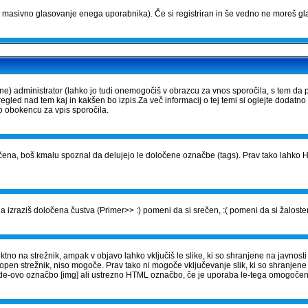
masivno glasovanje enega uporabnika). Če si registriran in še vedno ne moreš gla
) administrator (lahko jo tudi onemogočiš v obrazcu za vnos sporočila, s tem da 
gled nad tem kaj in kakšen bo izpis.Za več informacij o tej temi si oglejte dodatno
vo obokencu za vpis sporočila.
ena, boš kmalu spoznal da delujejo le določene označbe (tags). Prav tako lahko HT
 izraziš določena čustva (Primer>> :) pomeni da si srečen, :( pomeni da si žalosten
no na strežnik, ampak v objavo lahko vključiš le slike, ki so shranjene na javnosti 
topen strežnik, niso mogoče. Prav tako ni mogoče vključevanje slik, ki so shranjen
BBCode-ovo označbo [img] ali ustrezno HTML označbo, če je uporaba le-tega omogoče