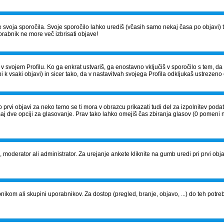
š le svoja sporočila. Svoje sporočilo lahko urediš (včasih samo nekaj časa po obja
orabnik ne more več izbrisati objave!
v svojem Profilu. Ko ga enkrat ustvariš, ga enostavno vključiš v sporočilo s tem, d
i k vsaki objavi) in sicer tako, da v nastavitvah svojega Profila odkljukaš ustrezeno 
 prvi objavi za neko temo se ti mora v obrazcu prikazati tudi del za izpolnitev pod
saj dve opciji za glasovanje. Prav tako lahko omejiš čas zbiranja glasov (0 pomeni 
j, moderator ali administrator. Za urejanje ankete kliknite na gumb uredi pri prvi objavi
om ali skupini uporabnikov. Za dostop (pregled, branje, objavo, ...) do teh potrebu