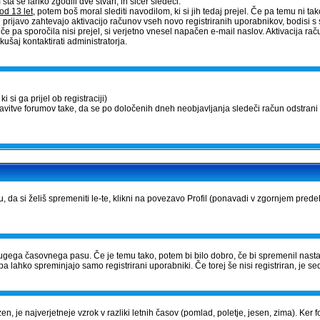
a se lahko zgodili dve stvari, in sicer sledeči:
od 13 let
, potem boš moral slediti navodilom, ki si jih tedaj prejel. Če pa temu ni tako,
 prijavo zahtevajo aktivacijo računov vseh novo registriranih uporabnikov, bodisi s 
, če pa sporočila nisi prejel, si verjetno vnesel napačen e-mail naslov. Aktivacija 
ušaj kontaktirati administratorja.
 si ga prijel ob registraciji)
tavitve forumov take, da se po določenih dneh neobjavljanja sledeči račun odstrani 
u, da si želiš spremeniti le-te, klikni na povezavo Profil (ponavadi v zgornjem prede
iz drugega časovnega pasu. Če je temu tako, potem bi bilo dobro, če bi spremenil nast
a lahko spreminjajo samo registrirani uporabniki. Če torej še nisi registriran, je sed
zen, je najverjetneje vzrok v razliki letnih časov (pomlad, poletje, jesen, zima). Ke