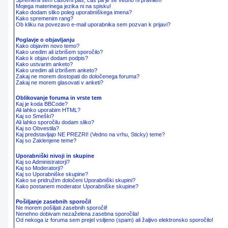
Spremenil sem časovni pas, čas pa je še vedno ni pravilen!
Mojega materinega jezika ni na spisku!
Kako dodam sliko poleg uporabniškega imena?
Kako spremenim rang?
Ob kliku na povezavo e-mail uporabnika sem pozvan k prijavi?
Poglavje o objavljanju
Kako objavim novo temo?
Kako uredim ali izbrišem sporočilo?
Kako k objavi dodam podpis?
Kako ustvarim anketo?
Kako uredim ali izbrišem anketo?
Zakaj ne morem dostopati do določenega foruma?
Zakaj ne morem glasovati v anketi?
Oblikovanje foruma in vrste tem
Kaj je koda BBCode?
Ali lahko uporabim HTML?
Kaj so Smeški?
Ali lahko sporočilu dodam sliko?
Kaj so Obvestila?
Kaj predstavljajo NE PREZRI! (Vedno na vrhu, Sticky) teme?
Kaj so Zaklenjene teme?
Uporabniški nivoji in skupine
Kaj so Administratorji?
Kaj so Moderatorji?
Kaj so Uporabniške skupine?
Kako se pridružim določeni Uporabniški skupini?
Kako postanem moderator Uporabniške skupine?
Pošiljanje zasebnih sporočil
Ne morem pošiljati zasebnih sporočil!
Nenehno dobivam nezaželena zasebna sporočila!
Od nekoga iz foruma sem prejel vsiljeno (spam) ali žaljivo elektronsko sporočilo!