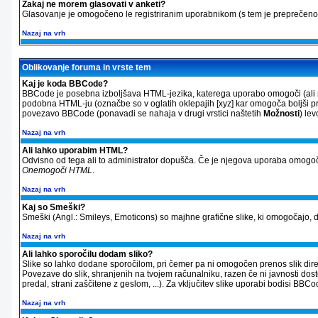
Zakaj ne morem glasovati v anketi?
Glasovanje je omogočeno le registriranim uporabnikom (s tem je preprečeno 
Nazaj na vrh
Oblikovanje foruma in vrste tem
Kaj je koda BBCode?
BBCode je posebna izboljšava HTML-jezika, katerega uporabo omogoči (ali ne
podobna HTML-ju (označbe so v oglatih oklepajih [xyz] kar omogoča boljši pre
povezavo BBCode (ponavadi se nahaja v drugi vrstici naštetih
Možnosti
) le
Nazaj na vrh
Ali lahko uporabim HTML?
Odvisno od tega ali to administrator dopušča. Če je njegova uporaba omogoč
Onemogoči HTML
.
Nazaj na vrh
Kaj so Smeški?
Smeški (Angl.: Smileys, Emoticons) so majhne grafične slike, ki omogočajo, da
Nazaj na vrh
Ali lahko sporočilu dodam sliko?
Slike so lahko dodane sporočilom, pri čemer pa ni omogočen prenos slik direkt
Povezave do slik, shranjenih na tvojem računalniku, razen če ni javnosti dos
predal, strani zaščitene z geslom, ...). Za vključitev slike uporabi bodisi 
Nazaj na vrh