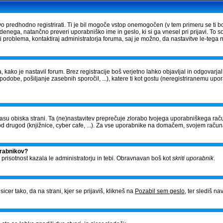
vo predhodno registrirati. Ti je bil mogoče vstop onemogočen (v tem primeru se ti bo
edenega, natančno preveri uporabniško ime in geslo, ki si ga vnesel pri prijavi. To 
problema, kontaktiraj administratorja foruma, saj je možno, da nastavitve le-tega n
, kako je nastavil forum. Brez registracije boš verjetno lahko objavljal in odgovarj
- podobe, pošiljanje zasebnih sporočil, ...), katere ti kot gostu (neregistriranemu upo
v času obiska strani. Ta (ne)nastavitev preprečuje zlorabo tvojega uporabniškega raču
 drugod (knjižnice, cyber cafe, ...). Za vse uporabnike na domačem, svojem račun
orabnikov?
o prisotnost kazala le administratorju in tebi. Obravnavan boš kot
skriti uporabnik
.
cer tako, da na strani, kjer se prijaviš, klikneš na
Pozabil sem geslo
, ter slediš n