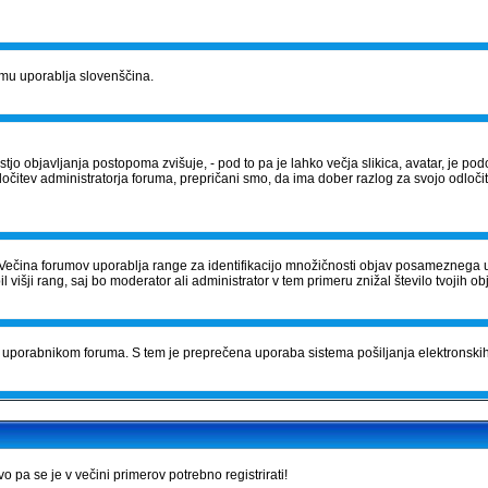
orumu uporablja slovenščina.
tostjo objavljanja postopoma zvišuje, - pod to pa je lahko večja slikica, avatar, je
očitev administratorja foruma, prepričani smo, da ima dober razlog za svojo odločite
Večina forumov uporablja range za identifikacijo množičnosti objav posameznega 
išji rang, saj bo moderator ali administrator v tem primeru znižal število tvojih ob
čila uporabnikom foruma. S tem je preprečena uporaba sistema pošiljanja elektrons
pa se je v večini primerov potrebno registrirati!