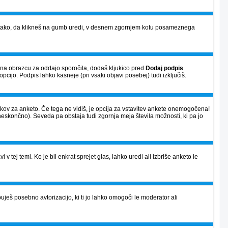
vi) tako, da klikneš na gumb uredi, v desnem zgornjem kotu posameznega
a na obrazcu za oddajo sporočila, dodaš kljukico pred
Dodaj podpis
.
opcijo. Podpis lahko kasneje (pri vsaki objavi posebej) tudi izključiš.
atkov za anketo. Če tega ne vidiš, je opcija za vstavitev ankete onemogočena!
neskončno). Seveda pa obstaja tudi zgornja meja števila možnosti, ki pa jo
 v tej temi. Ko je bil enkrat sprejet glas, lahko uredi ali izbriše anketo le
ješ posebno avtorizacijo, ki ti jo lahko omogoči le moderator ali