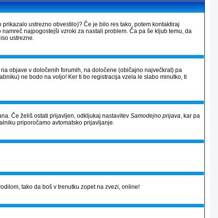
 prikazalo ustrezno obvestilo)? Če je bilo res tako, potem kontaktiraj
so namreč najpogostejši vzroki za nastali problem. Ča pa še kljub temu, da
iso ustrezne.
al na objave v določenih forumih, na določene (običajno največkrat) pa
rabniku) ne bodo na voljo! Ker ti bo registracija vzela le slabo minutko, ti
na. Če želiš ostati prijavljen, odkljukaj nastavitev
Samodejno prijava
, kar pa
alniku priporočamo avtomatsko prijavljanje.
avodilom, tako da boš v trenutku zopet na zvezi, online!