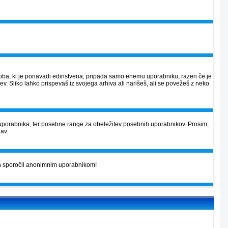
 podoba, ki je ponavadi edinstvena, pripada samo enemu uporabniku, razen če je
v. Sliko lahko prispevaš iz svojega arhiva ali narišeš, ali se povežeš z neko
uporabnika, ter posebne range za obeležitev posebnih uporabnikov. Prosim,
jav.
kih sporočil anonimnim uporabnikom!