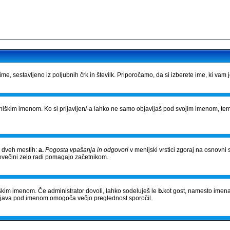
e, sestavljeno iz poljubnih črk in številk. Priporočamo, da si izberete ime, ki vam 
bniškim imenom. Ko si prijavljen/-a lahko ne samo objavljaš pod svojim imenom, tem
a dveh mestih:
a.
Pogosta vpašanja in odgovori
v menijski vrstici zgoraj na osnovni 
povečini zelo radi pomagajo začetnikom.
niškim imenom. Če administrator dovoli, lahko sodeluješ le
b.
kot gost, namesto imena
Objava pod imenom omogoča večjo preglednost sporočil.