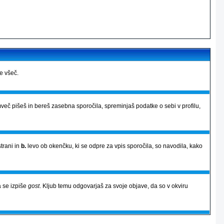
je všeč.
več pišeš in bereš zasebna sporočila, spreminjaš podatke o sebi v profilu,
strani in
b.
levo ob okenčku, ki se odpre za vpis sporočila, so navodila, kako
 se izpiše
gost
. Kljub temu odgovarjaš za svoje objave, da so v okviru