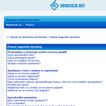
Nalaganje fotografij na forum
Registriraj se
::
Prijava
Kazalo po Smucisca.net forumu
»
Pomoč pogostih vprašanj
Pomoč pogostih vprašanj
Pozdravljeni v slovenski različici foruma phpBB
Kaj je uporabniško ime?
Zakaj potrebujem geslo?
Kako se znajdem na forumu
Ali lahko ostanem anonimen?
Vprašanja v zvezi s prijavo in registracijo
Zakaj se ne morem prijaviti?
Zakaj se moram registrirati?
Čemu avtomatska odjava?
Kako odstranim vidnost uporabniškega imena z liste na zvezi (online) uporabnikov?
Pozabil sem geslo!
Registriral sem se, vendar se ne morem prijaviti!
Naenkrat se ne morem več prijaviti?!
Uporabniške nastavitve
Kako spremenim svoje nastavitve?
Čas ni pravilen!