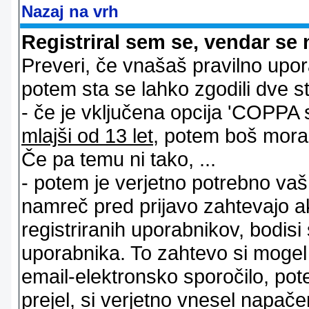
Nazaj na vrh
Registriral sem se, vendar se 
Preveri, če vnašaš pravilno upor
potem sta se lahko zgodili dve stv
- če je vključena opcija 'COPPA sup
mlajši od 13 let
, potem boš moral s
Če pa temu ni tako, ...
- potem je verjetno potrebno vaš 
namreč pred prijavo zahtevajo a
registriranih uporabnikov, bodisi
uporabnika. To zahtevo si mogel op
email-elektronsko sporočilo, pot
prejel, si verjetno vnesel napače