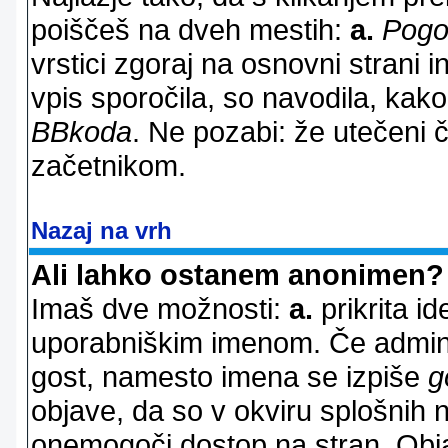
poiščeš na dveh mestih:
a.
Pogo
vrstici zgoraj na osnovni strani i
vpis sporočila, so navodila, kako
BBkoda
. Ne pozabi: že utečeni 
začetnikom.
Nazaj na vrh
Ali lahko ostanem anonimen?
Imaš dve možnosti:
a.
prikrita id
uporabniškim imenom. Če adminis
gost, namesto imena se izpiše
g
objave, da so v okviru splošnih 
onemogoči dostop na stran. Ob