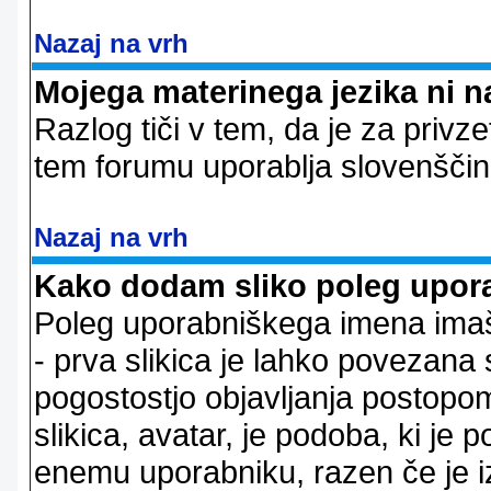
Nazaj na vrh
Mojega materinega jezika ni n
Razlog tiči v tem, da je za privze
tem forumu uporablja slovenščin
Nazaj na vrh
Kako dodam sliko poleg upor
Poleg uporabniškega imena imaš l
- prva slikica je lahko povezana 
pogostostjo objavljanja postopom
slikica, avatar, je podoba, ki j
enemu uporabniku, razen če je izb