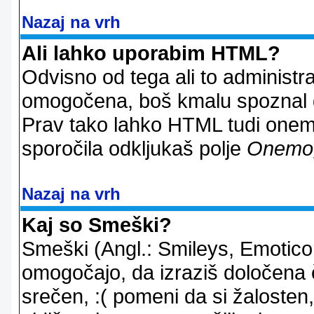
Nazaj na vrh
Ali lahko uporabim HTML?
Odvisno od tega ali to administ
omogočena, boš kmalu spoznal d
Prav tako lahko HTML tudi onemo
sporočila odkljukaš polje
Onemo
Nazaj na vrh
Kaj so Smeški?
Smeški (Angl.: Smileys, Emoticon
omogočajo, da izraziš določena 
srečen, :( pomeni da si žalosten