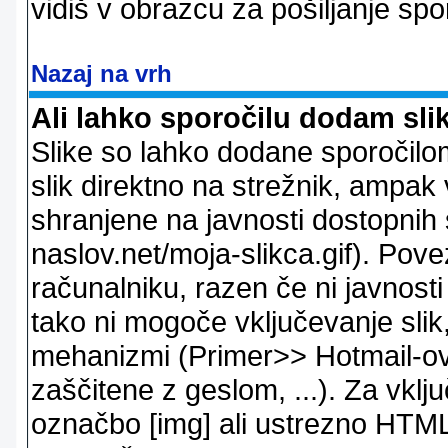
vidiš v obrazcu za pošiljanje spo
Nazaj na vrh
Ali lahko sporočilu dodam sli
Slike so lahko dodane sporočil
slik direktno na strežnik, ampak v
shranjene na javnosti dostopnih 
naslov.net/moja-slikca.gif). Pov
računalniku, razen če ni javnost
tako ni mogoče vključevanje slik,
mehanizmi (Primer>> Hotmail-ov i
zaščitene z geslom, ...). Za vkl
označbo [img] ali ustrezno HTML