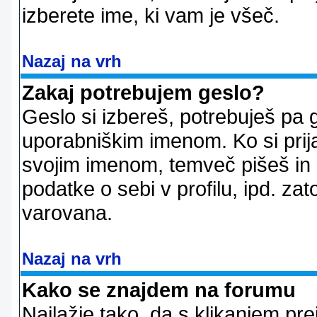
izberete ime, ki vam je všeč.
Nazaj na vrh
Zakaj potrebujem geslo?
Geslo si izbereš, potrebuješ pa 
uporabniškim imenom. Ko si prij
svojim imenom, temveč pišeš in 
podatke o sebi v profilu, ipd. zato
varovana.
Nazaj na vrh
Kako se znajdem na forumu
Najlažje tako, da s klikanjem pr