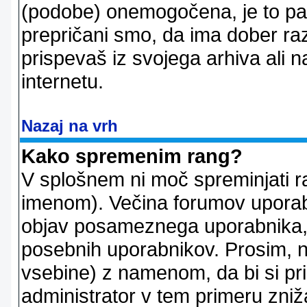
(podobe) onemogočena, je to pač
prepričani smo, da ima dober raz
prispevaš iz svojega arhiva ali n
internetu.
Nazaj na vrh
Kako spremenim rang?
V splošnem ni moč spreminjati r
imenom). Večina forumov uporablj
objav posameznega uporabnika, 
posebnih uporabnikov. Prosim, n
vsebine) z namenom, da bi si prid
administrator v tem primeru znižal