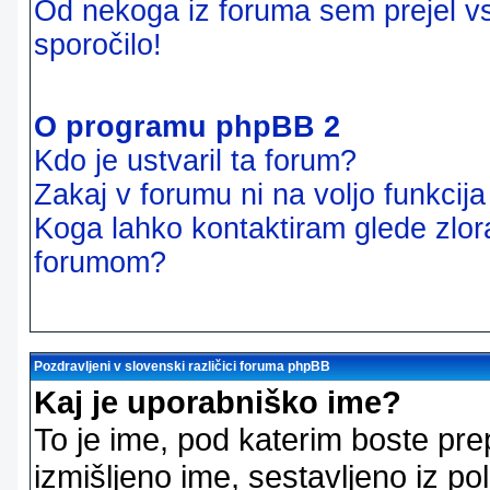
Od nekoga iz foruma sem prejel vsi
sporočilo!
O programu phpBB 2
Kdo je ustvaril ta forum?
Zakaj v forumu ni na voljo funkcij
Koga lahko kontaktiram glede zlor
forumom?
Pozdravljeni v slovenski različici foruma phpBB
Kaj je uporabniško ime?
To je ime, pod katerim boste pre
izmišljeno ime, sestavljeno iz pol