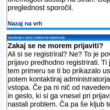
preglednost sporočil.
Nazaj na vrh
Vprašanja v zvezi s prijavo in registracijo
Zakaj se ne morem prijaviti?
Ali si se registriral? Ne? To je
prijavo predhodno registrirati. 
tem primeru se ti bo prikazalo us
potem kontaktiraj administratorja
vstopa. Če pa ni nič od naveden
in geslo, ki si ga vnesel pri prij
nastali problem. Ča pa še klju