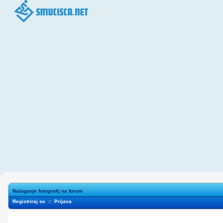
Nalaganje fotografij na forum
Registriraj se
::
Prijava