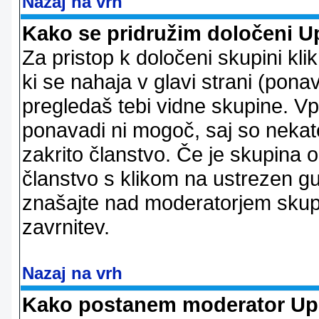
Nazaj na vrh
Kako se pridružim določeni U
Za pristop k določeni skupini kl
ki se nahaja v glavi strani (ponav
pregledaš tebi vidne skupine. V
ponavadi ni mogoč, saj so nekate
zakrito članstvo. Če je skupina 
članstvo s klikom na ustrezen g
znašajte nad moderatorjem skupi
zavrnitev.
Nazaj na vrh
Kako postanem moderator Up