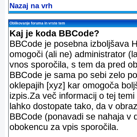
Nazaj na vrh
Oblikovanje foruma in vrste tem
Kaj je koda BBCode?
BBCode je posebna izboljšava H
omogoči (ali ne) administrator (
vnos sporočila, s tem da pred ob
BBCode je sama po sebi zelo po
oklepajih [xyz] kar omogoča bolj
izpis.Za več informacij o tej temi
lahko dostopate tako, da v obra
BBCode (ponavadi se nahaja v dr
obokencu za vpis sporočila.