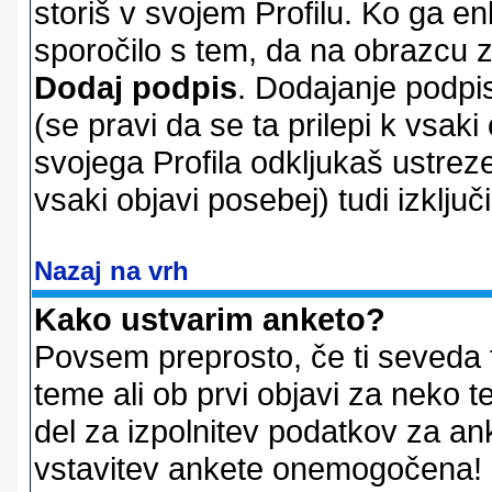
storiš v svojem Profilu. Ko ga en
sporočilo s tem, da na obrazcu z
Dodaj podpis
. Dodajanje podpis
(se pravi da se ta prilepi k vsaki
svojega Profila odkljukaš ustrez
vsaki objavi posebej) tudi izključi
Nazaj na vrh
Kako ustvarim anketo?
Povsem preprosto, če ti seveda 
teme ali ob prvi objavi za neko t
del za izpolnitev podatkov za ank
vstavitev ankete onemogočena! P