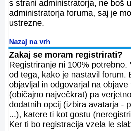
s strani administratorja, ne boš 
administratorja foruma, saj je m
ustrezne.
Nazaj na vrh
Zakaj se moram registrirati?
Registriranje ni 100% potrebno. 
od tega, kako je nastavil forum. 
objavljal in odgovarjal na objav
(običajno največkrat) pa verjetno 
dodatnih opcij (izbira avatarja -
...), katere ti kot gostu (neregi
Ker ti bo registracija vzela le sl