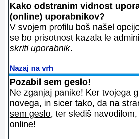
Kako odstranim vidnost uporab
(online) uporabnikov?
V svojem profilu boš našel opcij
se bo prisotnost kazala le admin
skriti uporabnik
.
Nazaj na vrh
Pozabil sem geslo!
Ne zganjaj panike! Ker tvojega g
novega, in sicer tako, da na stran
sem geslo
, ter slediš navodilom
online!