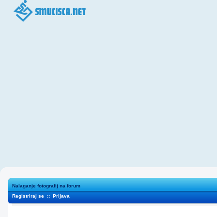
Nalaganje fotografij na forum
Registriraj se
::
Prijava