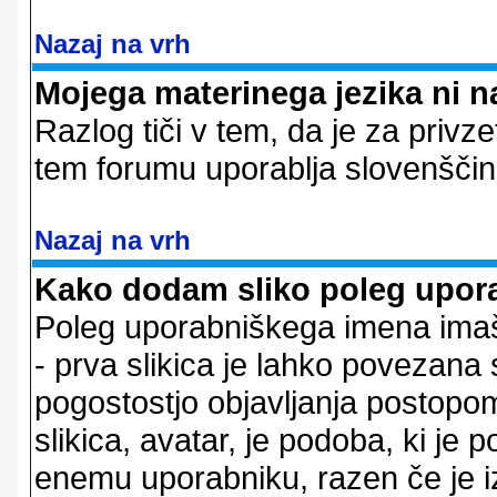
Nazaj na vrh
Mojega materinega jezika ni n
Razlog tiči v tem, da je za privze
tem forumu uporablja slovenščin
Nazaj na vrh
Kako dodam sliko poleg upor
Poleg uporabniškega imena imaš l
- prva slikica je lahko povezana 
pogostostjo objavljanja postopom
slikica, avatar, je podoba, ki j
enemu uporabniku, razen če je izb