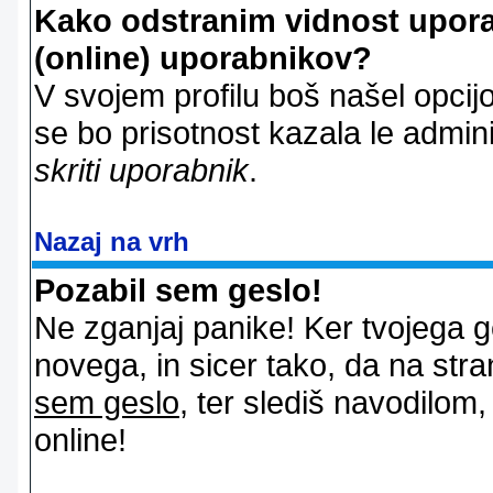
Kako odstranim vidnost uporab
(online) uporabnikov?
V svojem profilu boš našel opcij
se bo prisotnost kazala le admin
skriti uporabnik
.
Nazaj na vrh
Pozabil sem geslo!
Ne zganjaj panike! Ker tvojega g
novega, in sicer tako, da na stran
sem geslo
, ter slediš navodilom
online!