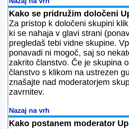
Nazaj na vrh
Kako se pridružim določeni U
Za pristop k določeni skupini kl
ki se nahaja v glavi strani (ponav
pregledaš tebi vidne skupine. V
ponavadi ni mogoč, saj so nekate
zakrito članstvo. Če je skupina 
članstvo s klikom na ustrezen g
znašajte nad moderatorjem skupi
zavrnitev.
Nazaj na vrh
Kako postanem moderator Up