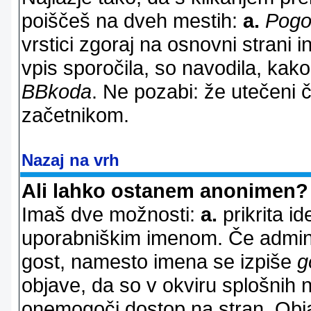
poiščeš na dveh mestih:
a.
Pogo
vrstici zgoraj na osnovni strani i
vpis sporočila, so navodila, kako
BBkoda
. Ne pozabi: že utečeni 
začetnikom.
Nazaj na vrh
Ali lahko ostanem anonimen?
Imaš dve možnosti:
a.
prikrita id
uporabniškim imenom. Če adminis
gost, namesto imena se izpiše
g
objave, da so v okviru splošnih 
onemogoči dostop na stran. Ob