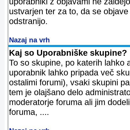
uporabniki z objavami ne zaidejo
ustvarjen ter za to, da se objave
odstranijo.
Nazaj na vrh
Kaj so Uporabniške skupine?
To so skupine, po katerih lahko 
uporabnik lahko pripada več skup
ostalimi forumi), vsaki skupini p
tem je olajšano delo administrator
moderatorje foruma ali jim dode
foruma, ....