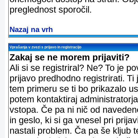
preglednost sporočil.
Nazaj na vrh
Vprašanja v zvezi s prijavo in registracijo
Zakaj se ne morem prijaviti?
Ali si se registriral? Ne? To je
prijavo predhodno registrirati. 
tem primeru se ti bo prikazalo us
potem kontaktiraj administratorja
vstopa. Če pa ni nič od naveden
in geslo, ki si ga vnesel pri prij
nastali problem. Ča pa še klju