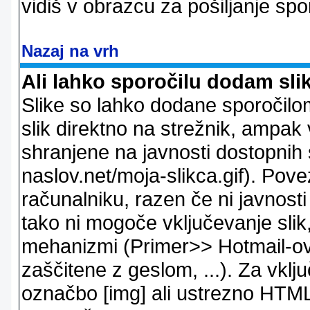
vidiš v obrazcu za pošiljanje spo
Nazaj na vrh
Ali lahko sporočilu dodam sli
Slike so lahko dodane sporočil
slik direktno na strežnik, ampak v
shranjene na javnosti dostopnih 
naslov.net/moja-slikca.gif). Pov
računalniku, razen če ni javnost
tako ni mogoče vključevanje slik,
mehanizmi (Primer>> Hotmail-ov i
zaščitene z geslom, ...). Za vkl
označbo [img] ali ustrezno HTML