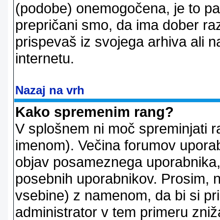
(podobe) onemogočena, je to pač
prepričani smo, da ima dober raz
prispevaš iz svojega arhiva ali n
internetu.
Nazaj na vrh
Kako spremenim rang?
V splošnem ni moč spreminjati r
imenom). Večina forumov uporablj
objav posameznega uporabnika, 
posebnih uporabnikov. Prosim, n
vsebine) z namenom, da bi si prid
administrator v tem primeru znižal