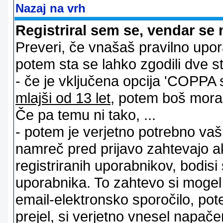
Nazaj na vrh
Registriral sem se, vendar se 
Preveri, če vnašaš pravilno upor
potem sta se lahko zgodili dve stv
- če je vključena opcija 'COPPA sup
mlajši od 13 let
, potem boš moral s
Če pa temu ni tako, ...
- potem je verjetno potrebno vaš 
namreč pred prijavo zahtevajo a
registriranih uporabnikov, bodisi
uporabnika. To zahtevo si mogel op
email-elektronsko sporočilo, pot
prejel, si verjetno vnesel napače