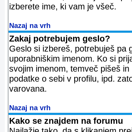
izberete ime, ki vam je všeč.
Nazaj na vrh
Zakaj potrebujem geslo?
Geslo si izbereš, potrebuješ pa 
uporabniškim imenom. Ko si prij
svojim imenom, temveč pišeš in 
podatke o sebi v profilu, ipd. zato
varovana.
Nazaj na vrh
Kako se znajdem na forumu
Najlažje tako, da s klikanjem pr