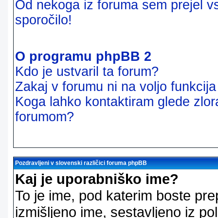
Od nekoga iz foruma sem prejel vsi
sporočilo!
O programu phpBB 2
Kdo je ustvaril ta forum?
Zakaj v forumu ni na voljo funkcij
Koga lahko kontaktiram glede zlor
forumom?
Pozdravljeni v slovenski različici foruma phpBB
Kaj je uporabniško ime?
To je ime, pod katerim boste pre
izmišljeno ime, sestavljeno iz pol