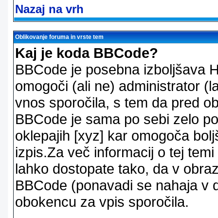
Nazaj na vrh
Oblikovanje foruma in vrste tem
Kaj je koda BBCode?
BBCode je posebna izboljšava H
omogoči (ali ne) administrator (
vnos sporočila, s tem da pred ob
BBCode je sama po sebi zelo po
oklepajih [xyz] kar omogoča bolj
izpis.Za več informacij o tej temi
lahko dostopate tako, da v obra
BBCode (ponavadi se nahaja v dr
obokencu za vpis sporočila.