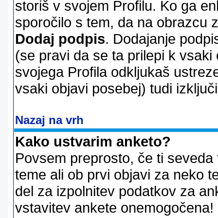
storiš v svojem Profilu. Ko ga en
sporočilo s tem, da na obrazcu z
Dodaj podpis
. Dodajanje podpis
(se pravi da se ta prilepi k vsaki
svojega Profila odkljukaš ustrez
vsaki objavi posebej) tudi izključi
Nazaj na vrh
Kako ustvarim anketo?
Povsem preprosto, če ti seveda 
teme ali ob prvi objavi za neko t
del za izpolnitev podatkov za ank
vstavitev ankete onemogočena! P