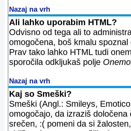
Nazaj na vrh
Ali lahko uporabim HTML?
Odvisno od tega ali to administ
omogočena, boš kmalu spoznal d
Prav tako lahko HTML tudi onemo
sporočila odkljukaš polje
Onemo
Nazaj na vrh
Kaj so Smeški?
Smeški (Angl.: Smileys, Emoticon
omogočajo, da izraziš določena 
srečen, :( pomeni da si žalosten