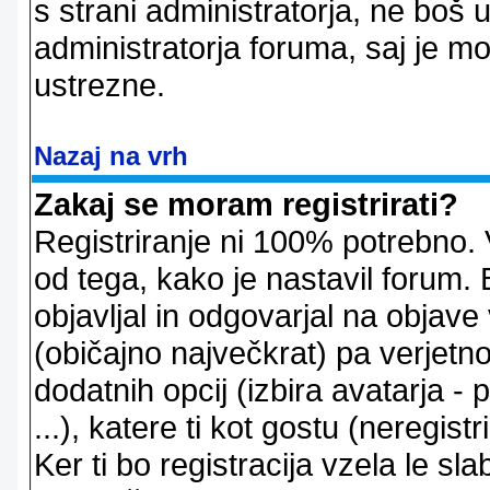
s strani administratorja, ne boš 
administratorja foruma, saj je m
ustrezne.
Nazaj na vrh
Zakaj se moram registrirati?
Registriranje ni 100% potrebno. 
od tega, kako je nastavil forum. 
objavljal in odgovarjal na objav
(običajno največkrat) pa verjetno 
dodatnih opcij (izbira avatarja -
...), katere ti kot gostu (neregi
Ker ti bo registracija vzela le sl