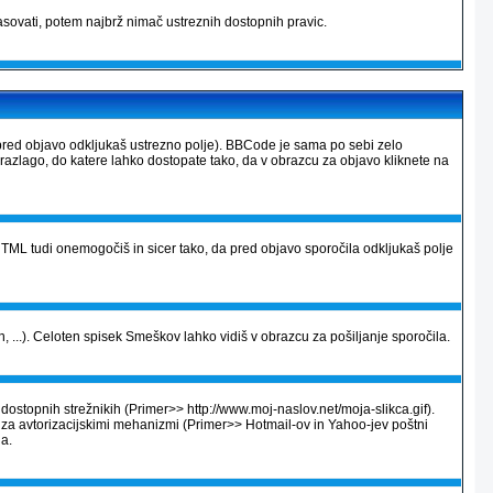
sovati, potem najbrž nimač ustreznih dostopnih pravic.
pred objavo odkljukaš ustrezno polje). BBCode je sama po sebi zelo
 razlago, do katere lahko dostopate tako, da v obrazcu za objavo kliknete na
ML tudi onemogočiš in sicer tako, da pred objavo sporočila odkljukaš polje
, ...). Celoten spisek Smeškov lahko vidiš v obrazcu za pošiljanje sporočila.
dostopnih strežnikih (Primer>> http://www.moj-naslov.net/moja-slikca.gif).
e za avtorizacijskimi mehanizmi (Primer>> Hotmail-ov in Yahoo-jev poštni
na.