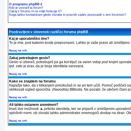
O programu phpBB 2
Kdo je ustvaril ta forum?
Zakaj v forumu ni na voljo funkcija X?
Koga lahko kontaktiram glede zlorabe in pravnih zadev povezanih s tem forumom?
Pozdravljeni v slovenski različici foruma phpBB
Kaj je uporabniško ime?
To je ime, pod katerim boste prepoznavni. Lahko je vaše pravo ali izmišljeno im
Nazaj na vrh
Zakaj potrebujem geslo?
Geslo si izbereš, potrebuješ pa ga kot ključ za varen vstop pod tvojim upora
ipd. zato je prav, da je tvoja identiteta varovana.
Nazaj na vrh
Kako se znajdem na forumu
Najlažje tako, da s klikanjem preizkušaš in se pri tem učiš. Pomoč poiščeš n
oblikovati izgled sporočila:
(Navodila) BBkoda
. Ne pozabi: že utečeni člani 
Nazaj na vrh
Ali lahko ostanem anonimen?
Imaš dve možnosti:
a.
prikrita ideniteta, ker se prijaviš z izmišljenim uporab
splošnih norm, ob zlorabi lahko administrator onemogoči dostop na stran. 
Nazaj na vrh