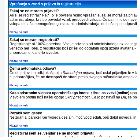
Vprašanja v zvezi s prijavo in registracijo
Zakaj se ne morem prijaviti?
Ali si se registriral? Ne? To je povsem resno vprašanje, saj se moraš za prija
administratorja, ki ti bo povedal vzrok prepovedi vstopa. Če pa ni nič od nav
vstopa nimaš onemogočenega s strani administratorja, ne boš uspel odpraviti 
Nazaj na vrh
Zakaj se moram registrirati?
Registriranje ni 100% potrebno. Vse je odvisno od administratorja oz. od tega
verjetno ne! Torej, z registracijo boš prišel do dodatnih opcij (izbira avatarja 
priporočamo, da le-to izvedeš.
Nazaj na vrh
Čemu avtomatska odjava?
Če ob prijavi ne odkljukaš polja
Samodejna prijava
, boš ostal prijavljen le 
ni priporočljivo, če
ne dostopaš
do strani preko svojega računalnika ampak od
Nazaj na vrh
Kako odstranim vidnost uporabniškega imena z liste na zvezi (online) up
V svojem profilu boš našel opcijo
Skrij prisotnost
. Če jo postaviš na
Da
, se b
Nazaj na vrh
Pozabil sem geslo!
Ne zganjaj panike! Ker tvojega gesla ni moč vpogledati, boš dobil novega, in si
Nazaj na vrh
Registriral sem se, vendar se ne morem prijaviti!