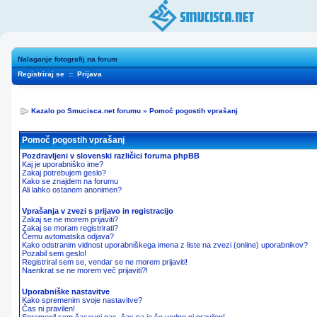
Nalaganje fotografij na forum
Registriraj se
::
Prijava
Kazalo po Smucisca.net forumu
»
Pomoč pogostih vprašanj
Pomoč pogostih vprašanj
Pozdravljeni v slovenski različici foruma phpBB
Kaj je uporabniško ime?
Zakaj potrebujem geslo?
Kako se znajdem na forumu
Ali lahko ostanem anonimen?
Vprašanja v zvezi s prijavo in registracijo
Zakaj se ne morem prijaviti?
Zakaj se moram registrirati?
Čemu avtomatska odjava?
Kako odstranim vidnost uporabniškega imena z liste na zvezi (online) uporabnikov?
Pozabil sem geslo!
Registriral sem se, vendar se ne morem prijaviti!
Naenkrat se ne morem več prijaviti?!
Uporabniške nastavitve
Kako spremenim svoje nastavitve?
Čas ni pravilen!