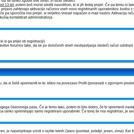
a se lahko zgodili dve stvari, in sicer sledeči:
od 13 let
, potem boš moral slediti navodilom, ki si jih tedaj prejel. Če pa temu ni tako,
 prijavo zahtevajo aktivacijo računov vseh novo registriranih uporabnikov, bodisi s 
, če pa sporočila nisi prejel, si verjetno vnesel napačen e-mail naslov. Aktivacija 
ušaj kontaktirati administratorja.
 si ga prijel ob registraciji)
tavitve forumov take, da se po določenih dneh neobjavljanja sledeči račun odstrani 
u, da si želiš spremeniti le-te, klikni na povezavo Profil (ponavadi v zgornjem prede
iz drugega časovnega pasu. Če je temu tako, potem bi bilo dobro, če bi spremenil nast
a lahko spreminjajo samo registrirani uporabniki. Če torej še nisi registriran, je sed
zen, je najverjetneje vzrok v razliki letnih časov (pomlad, poletje, jesen, zima). Ke