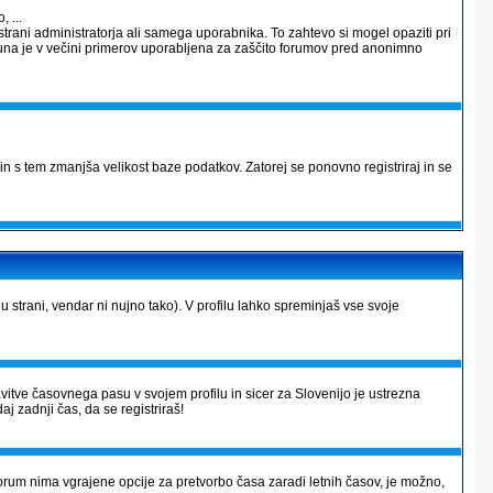
 ...
strani administratorja ali samega uporabnika. To zahtevo si mogel opaziti pri
računa je v večini primerov uporabljena za zaščito forumov pred anonimno
in s tem zmanjša velikost baze podatkov. Zatorej se ponovno registriraj in se
lu strani, vendar ni nujno tako). V profilu lahko spreminjaš vse svoje
avitve časovnega pasu v svojem profilu in sicer za Slovenijo je ustrezna
aj zadnji čas, da se registriraš!
r forum nima vgrajene opcije za pretvorbo časa zaradi letnih časov, je možno,