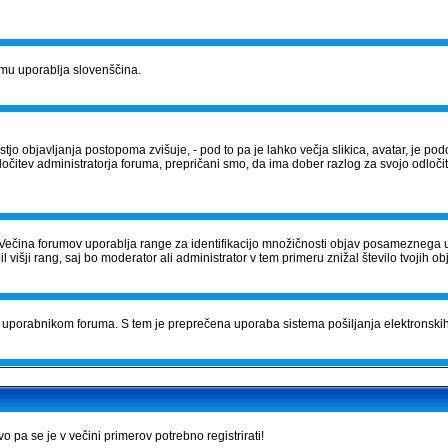
orumu uporablja slovenščina.
tostjo objavljanja postopoma zvišuje, - pod to pa je lahko večja slikica, avatar, je
očitev administratorja foruma, prepričani smo, da ima dober razlog za svojo odločite
Večina forumov uporablja range za identifikacijo množičnosti objav posameznega 
išji rang, saj bo moderator ali administrator v tem primeru znižal število tvojih ob
čila uporabnikom foruma. S tem je preprečena uporaba sistema pošiljanja elektrons
pa se je v večini primerov potrebno registrirati!