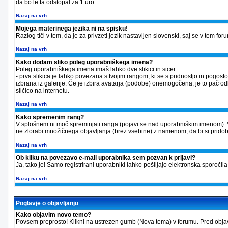
da bo le ta odstopal za 1 uro.
Nazaj na vrh
Mojega materinega jezika ni na spisku!
Razlog tiči v tem, da je za privzeti jezik nastavljen slovenski, saj se v tem f
Nazaj na vrh
Kako dodam sliko poleg uporabniškega imena?
Poleg uporabniškega imena imaš lahko dve slikici in sicer:
- prva slikica je lahko povezana s tvojim rangom, ki se s pridnostjo in pogos
izbrana iz galerije. Če je izbira avatarja (podobe) onemogočena, je to pač odl
sličico na internetu.
Nazaj na vrh
Kako spremenim rang?
V splošnem ni moč spreminjati ranga (pojavi se nad uporabniškim imenom). 
ne zlorabi množičnega objavljanja (brez vsebine) z namenom, da bi si pridobil v
Nazaj na vrh
Ob kliku na povezavo e-mail uporabnika sem pozvan k prijavi?
Ja, tako je! Samo registrirani uporabniki lahko pošiljajo elektronska sporo
Nazaj na vrh
Poglavje o objavljanju
Kako objavim novo temo?
Povsem preprosto! Klikni na ustrezen gumb (Nova tema) v forumu. Pred objavo 