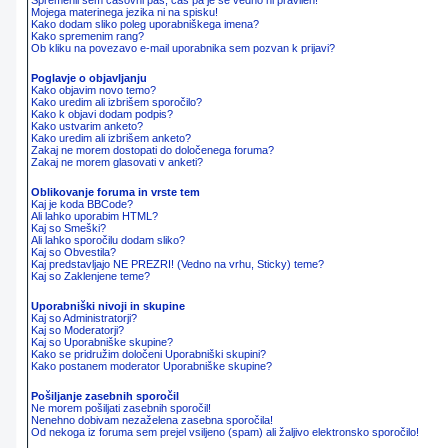
Spremenil sem časovni pas, čas pa je še vedno ni pravilen!
Mojega materinega jezika ni na spisku!
Kako dodam sliko poleg uporabniškega imena?
Kako spremenim rang?
Ob kliku na povezavo e-mail uporabnika sem pozvan k prijavi?
Poglavje o objavljanju
Kako objavim novo temo?
Kako uredim ali izbrišem sporočilo?
Kako k objavi dodam podpis?
Kako ustvarim anketo?
Kako uredim ali izbrišem anketo?
Zakaj ne morem dostopati do določenega foruma?
Zakaj ne morem glasovati v anketi?
Oblikovanje foruma in vrste tem
Kaj je koda BBCode?
Ali lahko uporabim HTML?
Kaj so Smeški?
Ali lahko sporočilu dodam sliko?
Kaj so Obvestila?
Kaj predstavljajo NE PREZRI! (Vedno na vrhu, Sticky) teme?
Kaj so Zaklenjene teme?
Uporabniški nivoji in skupine
Kaj so Administratorji?
Kaj so Moderatorji?
Kaj so Uporabniške skupine?
Kako se pridružim določeni Uporabniški skupini?
Kako postanem moderator Uporabniške skupine?
Pošiljanje zasebnih sporočil
Ne morem pošiljati zasebnih sporočil!
Nenehno dobivam nezaželena zasebna sporočila!
Od nekoga iz foruma sem prejel vsiljeno (spam) ali žaljivo elektronsko sporočilo!