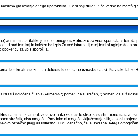
masivno glasovanje enega uporabnika). Če si registriran in še vedno ne moreš gla
) administrator (lahko jo tudi onemogočiš v obrazcu za vnos sporočila, s tem da 
gled nad tem kaj in kakšen bo izpis.Za več informacij o tej temi si oglejte dodatno
vo obokencu za vpis sporočila.
ena, boš kmalu spoznal da delujejo le določene označbe (tags). Prav tako lahko HT
 izraziš določena čustva (Primer>> :) pomeni da si srečen, :( pomeni da si žalosten
no na strežnik, ampak v objavo lahko vključiš le slike, ki so shranjene na javnosti 
topen strežnik, niso mogoče. Prav tako ni mogoče vključevanje slik, ki so shranjen
BBCode-ovo označbo [img] ali ustrezno HTML označbo, če je uporaba le-tega omogoče