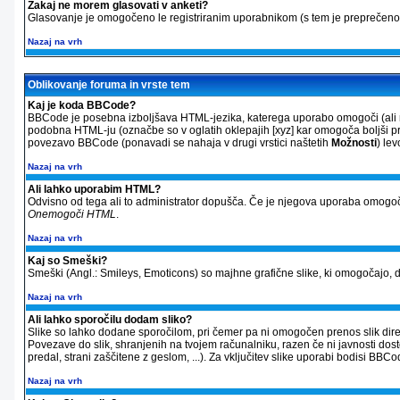
Zakaj ne morem glasovati v anketi?
Glasovanje je omogočeno le registriranim uporabnikom (s tem je preprečeno 
Nazaj na vrh
Oblikovanje foruma in vrste tem
Kaj je koda BBCode?
BBCode je posebna izboljšava HTML-jezika, katerega uporabo omogoči (ali ne
podobna HTML-ju (označbe so v oglatih oklepajih [xyz] kar omogoča boljši pre
povezavo BBCode (ponavadi se nahaja v drugi vrstici naštetih
Možnosti
) le
Nazaj na vrh
Ali lahko uporabim HTML?
Odvisno od tega ali to administrator dopušča. Če je njegova uporaba omogoč
Onemogoči HTML
.
Nazaj na vrh
Kaj so Smeški?
Smeški (Angl.: Smileys, Emoticons) so majhne grafične slike, ki omogočajo, da
Nazaj na vrh
Ali lahko sporočilu dodam sliko?
Slike so lahko dodane sporočilom, pri čemer pa ni omogočen prenos slik direkt
Povezave do slik, shranjenih na tvojem računalniku, razen če ni javnosti dos
predal, strani zaščitene z geslom, ...). Za vključitev slike uporabi bodisi 
Nazaj na vrh