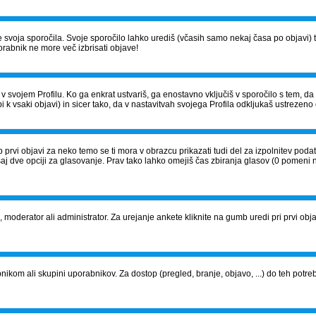
š le svoja sporočila. Svoje sporočilo lahko urediš (včasih samo nekaj časa po obja
orabnik ne more več izbrisati objave!
v svojem Profilu. Ko ga enkrat ustvariš, ga enostavno vključiš v sporočilo s tem, d
i k vsaki objavi) in sicer tako, da v nastavitvah svojega Profila odkljukaš ustrezeno 
 prvi objavi za neko temo se ti mora v obrazcu prikazati tudi del za izpolnitev pod
saj dve opciji za glasovanje. Prav tako lahko omejiš čas zbiranja glasov (0 pomeni 
j, moderator ali administrator. Za urejanje ankete kliknite na gumb uredi pri prvi objavi
om ali skupini uporabnikov. Za dostop (pregled, branje, objavo, ...) do teh potrebu