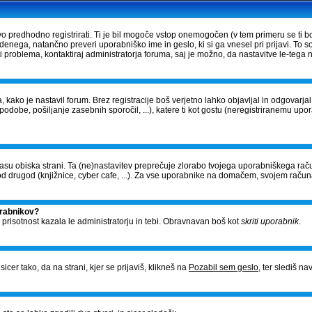
vo predhodno registrirati. Ti je bil mogoče vstop onemogočen (v tem primeru se ti bo
edenega, natančno preveri uporabniško ime in geslo, ki si ga vnesel pri prijavi. To 
problema, kontaktiraj administratorja foruma, saj je možno, da nastavitve le-tega n
, kako je nastavil forum. Brez registracije boš verjetno lahko objavljal in odgovarj
- podobe, pošiljanje zasebnih sporočil, ...), katere ti kot gostu (neregistriranemu upo
v času obiska strani. Ta (ne)nastavitev preprečuje zlorabo tvojega uporabniškega raču
 drugod (knjižnice, cyber cafe, ...). Za vse uporabnike na domačem, svojem račun
orabnikov?
o prisotnost kazala le administratorju in tebi. Obravnavan boš kot
skriti uporabnik
.
cer tako, da na strani, kjer se prijaviš, klikneš na
Pozabil sem geslo
, ter slediš n