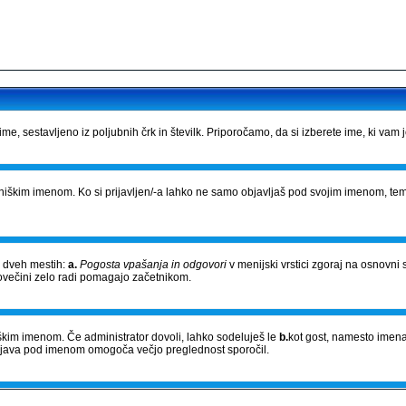
e, sestavljeno iz poljubnih črk in številk. Priporočamo, da si izberete ime, ki vam 
bniškim imenom. Ko si prijavljen/-a lahko ne samo objavljaš pod svojim imenom, tem
a dveh mestih:
a.
Pogosta vpašanja in odgovori
v menijski vrstici zgoraj na osnovni 
povečini zelo radi pomagajo začetnikom.
niškim imenom. Če administrator dovoli, lahko sodeluješ le
b.
kot gost, namesto imena
Objava pod imenom omogoča večjo preglednost sporočil.