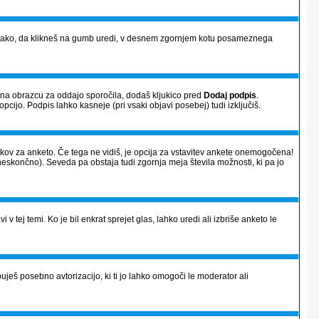
vi) tako, da klikneš na gumb uredi, v desnem zgornjem kotu posameznega
a na obrazcu za oddajo sporočila, dodaš kljukico pred
Dodaj podpis
.
opcijo. Podpis lahko kasneje (pri vsaki objavi posebej) tudi izključiš.
atkov za anketo. Če tega ne vidiš, je opcija za vstavitev ankete onemogočena!
neskončno). Seveda pa obstaja tudi zgornja meja števila možnosti, ki pa jo
 v tej temi. Ko je bil enkrat sprejet glas, lahko uredi ali izbriše anketo le
ješ posebno avtorizacijo, ki ti jo lahko omogoči le moderator ali