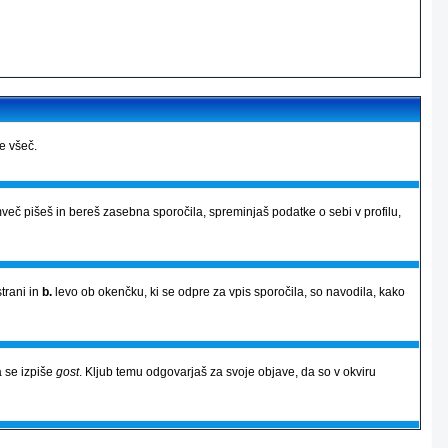
je všeč.
več pišeš in bereš zasebna sporočila, spreminjaš podatke o sebi v profilu,
strani in
b.
levo ob okenčku, ki se odpre za vpis sporočila, so navodila, kako
 se izpiše
gost
. Kljub temu odgovarjaš za svoje objave, da so v okviru