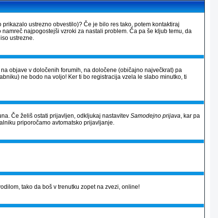
 prikazalo ustrezno obvestilo)? Če je bilo res tako, potem kontaktiraj
so namreč najpogostejši vzroki za nastali problem. Ča pa še kljub temu, da
iso ustrezne.
al na objave v določenih forumih, na določene (običajno največkrat) pa
rabniku) ne bodo na voljo! Ker ti bo registracija vzela le slabo minutko, ti
na. Če želiš ostati prijavljen, odkljukaj nastavitev
Samodejno prijava
, kar pa
alniku priporočamo avtomatsko prijavljanje.
avodilom, tako da boš v trenutku zopet na zvezi, online!