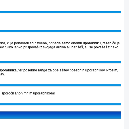
 podoba, ki je ponavadi edinstvena, pripada samo enemu uporabniku, razen če je
v. Sliko lahko prispevaš iz svojega arhiva ali narišeš, ali se povežeš z neko
uporabnika, ter posebne range za obeležitev posebnih uporabnikov. Prosim,
jav.
kih sporočil anonimnim uporabnikom!