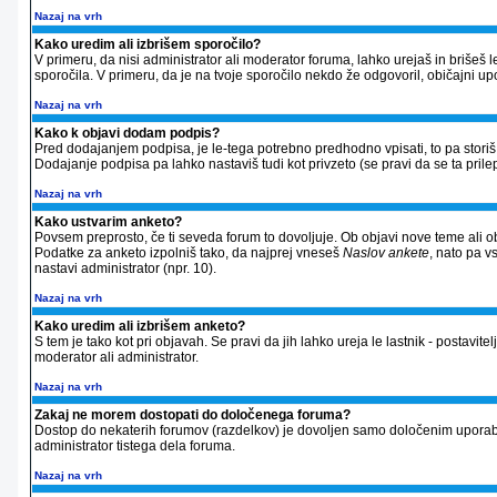
Nazaj na vrh
Kako uredim ali izbrišem sporočilo?
V primeru, da nisi administrator ali moderator foruma, lahko urejaš in briše
sporočila. V primeru, da je na tvoje sporočilo nekdo že odgovoril, običajni up
Nazaj na vrh
Kako k objavi dodam podpis?
Pred dodajanjem podpisa, je le-tega potrebno predhodno vpisati, to pa storiš 
Dodajanje podpisa pa lahko nastaviš tudi kot privzeto (se pravi da se ta prilep
Nazaj na vrh
Kako ustvarim anketo?
Povsem preprosto, če ti seveda forum to dovoljuje. Ob objavi nove teme ali ob
Podatke za anketo izpolniš tako, da najprej vneseš
Naslov ankete
, nato pa v
nastavi administrator (npr. 10).
Nazaj na vrh
Kako uredim ali izbrišem anketo?
S tem je tako kot pri objavah. Se pravi da jih lahko ureja le lastnik - postavitel
moderator ali administrator.
Nazaj na vrh
Zakaj ne morem dostopati do določenega foruma?
Dostop do nekaterih forumov (razdelkov) je dovoljen samo določenim uporabnik
administrator tistega dela foruma.
Nazaj na vrh