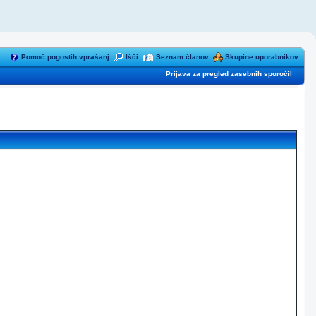
Pomoč pogostih vprašanj
Išči
Seznam članov
Skupine uporabnikov
Prijava za pregled zasebnih sporočil