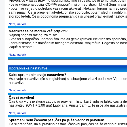
Preveri, če vnašaš pravilno uporabniško ime in geslo. Če je temu tako, potem st
- če je vključena opcija 'COPPA support' in si pri registraciji kliknil
Sem mlajši 
- potem je verjetno potrebno vaš račun aktivirati. Nekateri forumi namreč pred
sami prijavi. Če si prejel email-elektronsko sporočilo, potem sledi navodilom
zlorabo le-teh. Če si popolnoma prepričan, da si vnesel pravi e-mail naslov, sk
Nazaj na vrh
Naenkrat se ne morem več prijaviti?!
Najbolj pogosti razlogi za to so:
- vnesel si napačno uporabniško ime ali geslo (preveri elektronsko sporočilo, ki
- administrator je z določenim razlogom odstranili tvoj račun. Pogosto so nas
vključi v debato!
Nazaj na vrh
Uporabniške nastavitve
Kako spremenim svoje nastavitve?
Vse tvoje nastavitve (če si registriran) so shranjene v bazi podatkov. V primer
nastavitve.
Nazaj na vrh
Čas ni pravilen!
Čas ki ga vidiš je skoraj zagotovo pravilen. Tisto, kar ti vidiš je lahko čas 
nastavitev: (GMT + 1:00 ura) Ljubljana, Amsterdam, ... Te in ostale nastavitve p
Nazaj na vrh
Spremenil sem časovni pas, čas pa je še vedno ni pravilen!
Če si prepričan, da si pravilno nastavil časovni pas, čas pa še vedno ni ustre