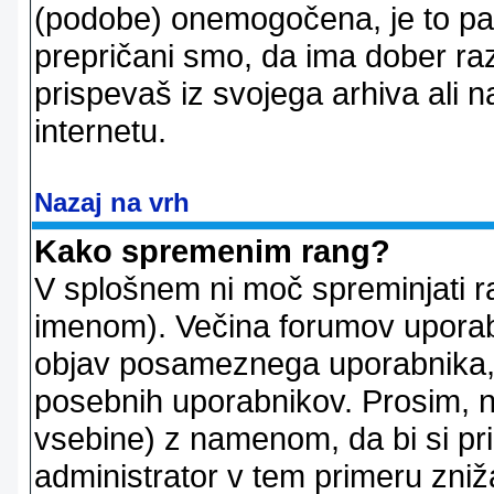
(podobe) onemogočena, je to pač
prepričani smo, da ima dober raz
prispevaš iz svojega arhiva ali n
internetu.
Nazaj na vrh
Kako spremenim rang?
V splošnem ni moč spreminjati r
imenom). Večina forumov uporablj
objav posameznega uporabnika, 
posebnih uporabnikov. Prosim, n
vsebine) z namenom, da bi si prid
administrator v tem primeru znižal