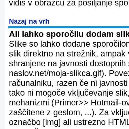
vidiš v obrazcu za pošiljanje spo
Nazaj na vrh
Ali lahko sporočilu dodam sli
Slike so lahko dodane sporočil
slik direktno na strežnik, ampak v
shranjene na javnosti dostopnih 
naslov.net/moja-slikca.gif). Pov
računalniku, razen če ni javnost
tako ni mogoče vključevanje slik,
mehanizmi (Primer>> Hotmail-ov i
zaščitene z geslom, ...). Za vkl
označbo [img] ali ustrezno HTML