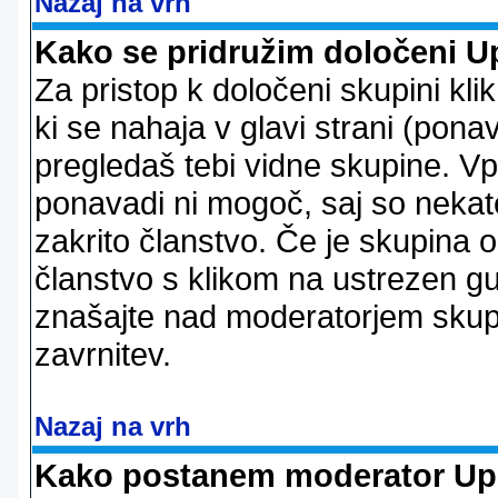
Nazaj na vrh
Kako se pridružim določeni U
Za pristop k določeni skupini kl
ki se nahaja v glavi strani (ponav
pregledaš tebi vidne skupine. V
ponavadi ni mogoč, saj so nekate
zakrito članstvo. Če je skupina 
članstvo s klikom na ustrezen g
znašajte nad moderatorjem skupi
zavrnitev.
Nazaj na vrh
Kako postanem moderator Up