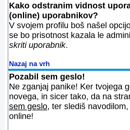
Kako odstranim vidnost uporab
(online) uporabnikov?
V svojem profilu boš našel opcij
se bo prisotnost kazala le admin
skriti uporabnik
.
Nazaj na vrh
Pozabil sem geslo!
Ne zganjaj panike! Ker tvojega g
novega, in sicer tako, da na stran
sem geslo
, ter slediš navodilom
online!