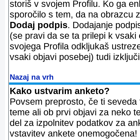
storiš v svojem Profilu. Ko ga en
sporočilo s tem, da na obrazcu z
Dodaj podpis
. Dodajanje podpis
(se pravi da se ta prilepi k vsaki
svojega Profila odkljukaš ustrez
vsaki objavi posebej) tudi izključi
Nazaj na vrh
Kako ustvarim anketo?
Povsem preprosto, če ti seveda 
teme ali ob prvi objavi za neko t
del za izpolnitev podatkov za ank
vstavitev ankete onemogočena! P