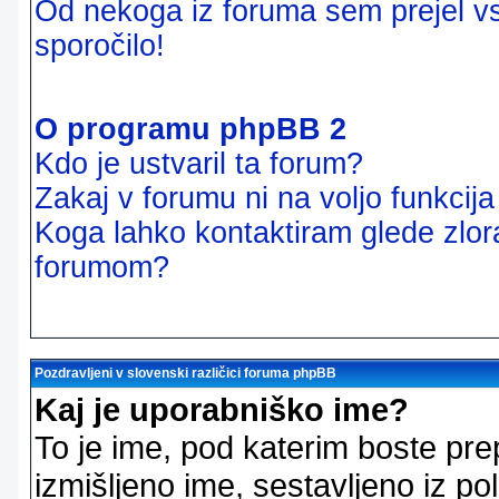
Od nekoga iz foruma sem prejel vsi
sporočilo!
O programu phpBB 2
Kdo je ustvaril ta forum?
Zakaj v forumu ni na voljo funkcij
Koga lahko kontaktiram glede zlor
forumom?
Pozdravljeni v slovenski različici foruma phpBB
Kaj je uporabniško ime?
To je ime, pod katerim boste pre
izmišljeno ime, sestavljeno iz pol