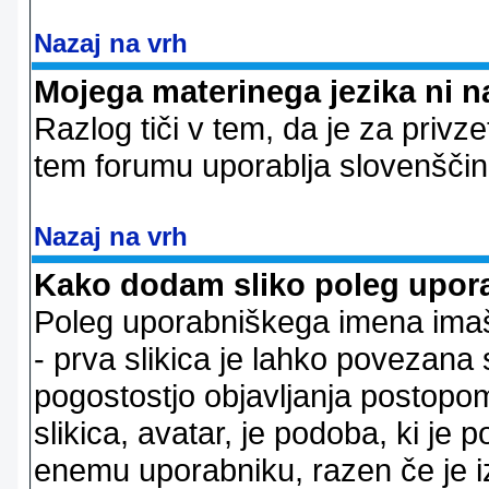
Nazaj na vrh
Mojega materinega jezika ni n
Razlog tiči v tem, da je za privze
tem forumu uporablja slovenščin
Nazaj na vrh
Kako dodam sliko poleg upor
Poleg uporabniškega imena imaš l
- prva slikica je lahko povezana 
pogostostjo objavljanja postopom
slikica, avatar, je podoba, ki j
enemu uporabniku, razen če je izb