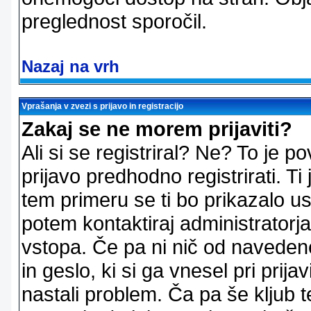
preglednost sporočil.
Nazaj na vrh
Vprašanja v zvezi s prijavo in registracijo
Zakaj se ne morem prijaviti?
Ali si se registriral? Ne? To je
prijavo predhodno registrirati. 
tem primeru se ti bo prikazalo us
potem kontaktiraj administratorja
vstopa. Če pa ni nič od naveden
in geslo, ki si ga vnesel pri prij
nastali problem. Ča pa še klju