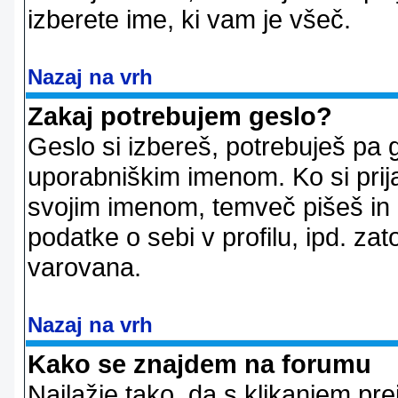
izberete ime, ki vam je všeč.
Nazaj na vrh
Zakaj potrebujem geslo?
Geslo si izbereš, potrebuješ pa 
uporabniškim imenom. Ko si prij
svojim imenom, temveč pišeš in 
podatke o sebi v profilu, ipd. zato
varovana.
Nazaj na vrh
Kako se znajdem na forumu
Najlažje tako, da s klikanjem pr