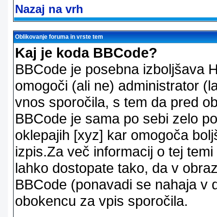
Nazaj na vrh
Oblikovanje foruma in vrste tem
Kaj je koda BBCode?
BBCode je posebna izboljšava H
omogoči (ali ne) administrator (
vnos sporočila, s tem da pred ob
BBCode je sama po sebi zelo po
oklepajih [xyz] kar omogoča bolj
izpis.Za več informacij o tej temi
lahko dostopate tako, da v obra
BBCode (ponavadi se nahaja v dr
obokencu za vpis sporočila.