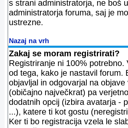
s strani administratorja, ne boš 
administratorja foruma, saj je m
ustrezne.
Nazaj na vrh
Zakaj se moram registrirati?
Registriranje ni 100% potrebno. 
od tega, kako je nastavil forum. 
objavljal in odgovarjal na objav
(običajno največkrat) pa verjetno 
dodatnih opcij (izbira avatarja -
...), katere ti kot gostu (neregi
Ker ti bo registracija vzela le sl