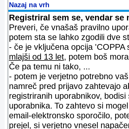
Nazaj na vrh
Registriral sem se, vendar se 
Preveri, če vnašaš pravilno upor
potem sta se lahko zgodili dve stv
- če je vključena opcija 'COPPA sup
mlajši od 13 let
, potem boš moral s
Če pa temu ni tako, ...
- potem je verjetno potrebno vaš 
namreč pred prijavo zahtevajo a
registriranih uporabnikov, bodisi
uporabnika. To zahtevo si mogel op
email-elektronsko sporočilo, pot
prejel, si verjetno vnesel napače