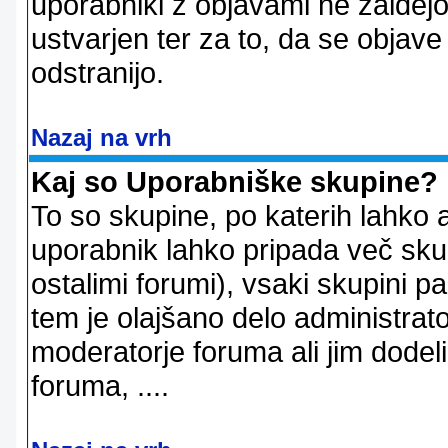
uporabniki z objavami ne zaidejo
ustvarjen ter za to, da se objave
odstranijo.
Nazaj na vrh
Kaj so Uporabniške skupine?
To so skupine, po katerih lahko 
uporabnik lahko pripada več skup
ostalimi forumi), vsaki skupini p
tem je olajšano delo administrator
moderatorje foruma ali jim dode
foruma, ....