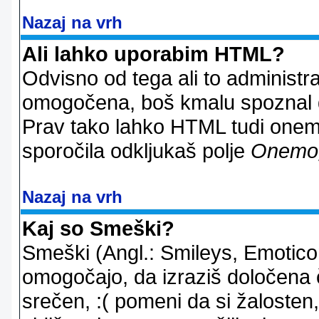
Nazaj na vrh
Ali lahko uporabim HTML?
Odvisno od tega ali to administ
omogočena, boš kmalu spoznal d
Prav tako lahko HTML tudi onemo
sporočila odkljukaš polje
Onemo
Nazaj na vrh
Kaj so Smeški?
Smeški (Angl.: Smileys, Emoticon
omogočajo, da izraziš določena 
srečen, :( pomeni da si žalosten