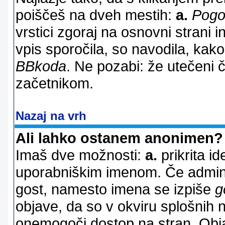
poiščeš na dveh mestih:
a.
Pogo
vrstici zgoraj na osnovni strani i
vpis sporočila, so navodila, kako
BBkoda
. Ne pozabi: že utečeni 
začetnikom.
Nazaj na vrh
Ali lahko ostanem anonimen?
Imaš dve možnosti:
a.
prikrita id
uporabniškim imenom. Če adminis
gost, namesto imena se izpiše
g
objave, da so v okviru splošnih 
onemogoči dostop na stran. Ob