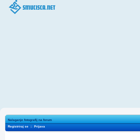
Nalaganje fotografij na forum
Registriraj se
::
Prijava