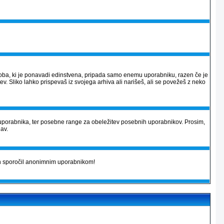
 podoba, ki je ponavadi edinstvena, pripada samo enemu uporabniku, razen če je
v. Sliko lahko prispevaš iz svojega arhiva ali narišeš, ali se povežeš z neko
uporabnika, ter posebne range za obeležitev posebnih uporabnikov. Prosim,
jav.
kih sporočil anonimnim uporabnikom!