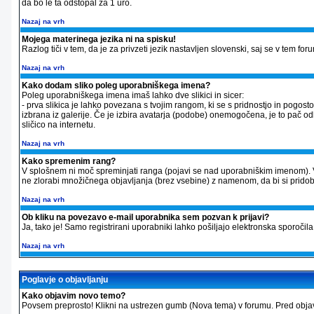
da bo le ta odstopal za 1 uro.
Nazaj na vrh
Mojega materinega jezika ni na spisku!
Razlog tiči v tem, da je za privzeti jezik nastavljen slovenski, saj se v tem f
Nazaj na vrh
Kako dodam sliko poleg uporabniškega imena?
Poleg uporabniškega imena imaš lahko dve slikici in sicer:
- prva slikica je lahko povezana s tvojim rangom, ki se s pridnostjo in pogos
izbrana iz galerije. Če je izbira avatarja (podobe) onemogočena, je to pač odl
sličico na internetu.
Nazaj na vrh
Kako spremenim rang?
V splošnem ni moč spreminjati ranga (pojavi se nad uporabniškim imenom). 
ne zlorabi množičnega objavljanja (brez vsebine) z namenom, da bi si pridobil v
Nazaj na vrh
Ob kliku na povezavo e-mail uporabnika sem pozvan k prijavi?
Ja, tako je! Samo registrirani uporabniki lahko pošiljajo elektronska sporo
Nazaj na vrh
Poglavje o objavljanju
Kako objavim novo temo?
Povsem preprosto! Klikni na ustrezen gumb (Nova tema) v forumu. Pred objavo 