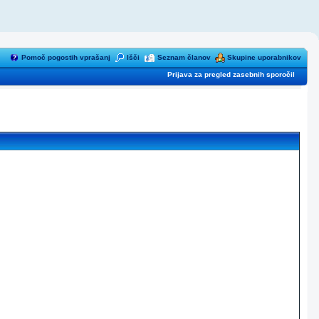
Pomoč pogostih vprašanj
Išči
Seznam članov
Skupine uporabnikov
Prijava za pregled zasebnih sporočil