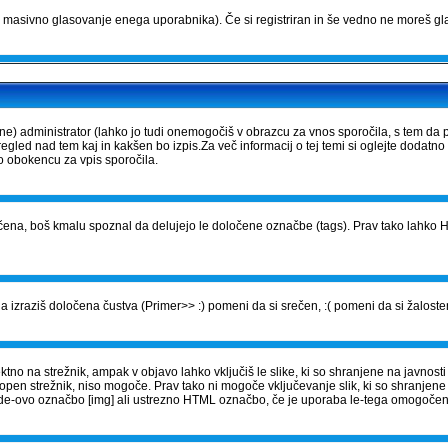
masivno glasovanje enega uporabnika). Če si registriran in še vedno ne moreš gla
) administrator (lahko jo tudi onemogočiš v obrazcu za vnos sporočila, s tem da 
gled nad tem kaj in kakšen bo izpis.Za več informacij o tej temi si oglejte dodatno
vo obokencu za vpis sporočila.
ena, boš kmalu spoznal da delujejo le določene označbe (tags). Prav tako lahko HT
 izraziš določena čustva (Primer>> :) pomeni da si srečen, :( pomeni da si žalosten
no na strežnik, ampak v objavo lahko vključiš le slike, ki so shranjene na javnosti 
topen strežnik, niso mogoče. Prav tako ni mogoče vključevanje slik, ki so shranjen
BBCode-ovo označbo [img] ali ustrezno HTML označbo, če je uporaba le-tega omogoče