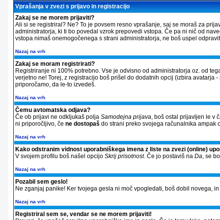
Vprašanja v zvezi s prijavo in registracijo
Zakaj se ne morem prijaviti?
Ali si se registriral? Ne? To je povsem resno vprašanje, saj se moraš za prija
administratorja, ki ti bo povedal vzrok prepovedi vstopa. Če pa ni nič od nav
vstopa nimaš onemogočenega s strani administratorja, ne boš uspel odpraviti 
Nazaj na vrh
Zakaj se moram registrirati?
Registriranje ni 100% potrebno. Vse je odvisno od administratorja oz. od tega
verjetno ne! Torej, z registracijo boš prišel do dodatnih opcij (izbira avatarja 
priporočamo, da le-to izvedeš.
Nazaj na vrh
Čemu avtomatska odjava?
Če ob prijavi ne odkljukaš polja
Samodejna prijava
, boš ostal prijavljen le 
ni priporočljivo, če
ne dostopaš
do strani preko svojega računalnika ampak od
Nazaj na vrh
Kako odstranim vidnost uporabniškega imena z liste na zvezi (online) up
V svojem profilu boš našel opcijo
Skrij prisotnost
. Če jo postaviš na
Da
, se b
Nazaj na vrh
Pozabil sem geslo!
Ne zganjaj panike! Ker tvojega gesla ni moč vpogledati, boš dobil novega, in si
Nazaj na vrh
Registriral sem se, vendar se ne morem prijaviti!