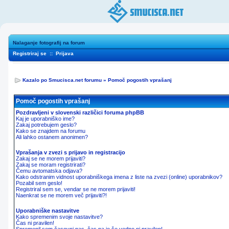
Nalaganje fotografij na forum
Registriraj se
::
Prijava
Kazalo po Smucisca.net forumu
»
Pomoč pogostih vprašanj
Pomoč pogostih vprašanj
Pozdravljeni v slovenski različici foruma phpBB
Kaj je uporabniško ime?
Zakaj potrebujem geslo?
Kako se znajdem na forumu
Ali lahko ostanem anonimen?
Vprašanja v zvezi s prijavo in registracijo
Zakaj se ne morem prijaviti?
Zakaj se moram registrirati?
Čemu avtomatska odjava?
Kako odstranim vidnost uporabniškega imena z liste na zvezi (online) uporabnikov?
Pozabil sem geslo!
Registriral sem se, vendar se ne morem prijaviti!
Naenkrat se ne morem več prijaviti?!
Uporabniške nastavitve
Kako spremenim svoje nastavitve?
Čas ni pravilen!