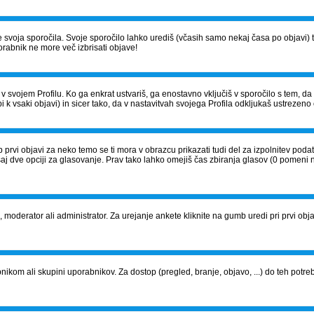
š le svoja sporočila. Svoje sporočilo lahko urediš (včasih samo nekaj časa po obja
orabnik ne more več izbrisati objave!
v svojem Profilu. Ko ga enkrat ustvariš, ga enostavno vključiš v sporočilo s tem, d
i k vsaki objavi) in sicer tako, da v nastavitvah svojega Profila odkljukaš ustrezeno 
 prvi objavi za neko temo se ti mora v obrazcu prikazati tudi del za izpolnitev pod
saj dve opciji za glasovanje. Prav tako lahko omejiš čas zbiranja glasov (0 pomeni 
j, moderator ali administrator. Za urejanje ankete kliknite na gumb uredi pri prvi objavi
om ali skupini uporabnikov. Za dostop (pregled, branje, objavo, ...) do teh potrebu