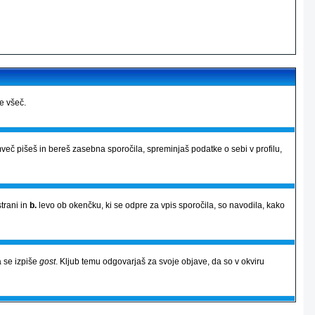
je všeč.
več pišeš in bereš zasebna sporočila, spreminjaš podatke o sebi v profilu,
strani in
b.
levo ob okenčku, ki se odpre za vpis sporočila, so navodila, kako
 se izpiše
gost
. Kljub temu odgovarjaš za svoje objave, da so v okviru