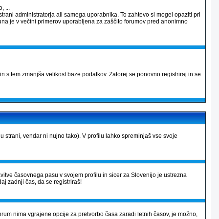
 ...
strani administratorja ali samega uporabnika. To zahtevo si mogel opaziti pri
računa je v večini primerov uporabljena za zaščito forumov pred anonimno
in s tem zmanjša velikost baze podatkov. Zatorej se ponovno registriraj in se
lu strani, vendar ni nujno tako). V profilu lahko spreminjaš vse svoje
avitve časovnega pasu v svojem profilu in sicer za Slovenijo je ustrezna
aj zadnji čas, da se registriraš!
r forum nima vgrajene opcije za pretvorbo časa zaradi letnih časov, je možno,