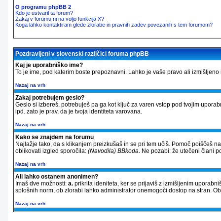
O programu phpBB 2
Kdo je ustvaril ta forum?
Zakaj v forumu ni na voljo funkcija X?
Koga lahko kontaktiram glede zlorabe in pravnih zadev povezanih s tem forumom?
Pozdravljeni v slovenski različici foruma phpBB
Kaj je uporabniško ime?
To je ime, pod katerim boste prepoznavni. Lahko je vaše pravo ali izmišljeno im
Nazaj na vrh
Zakaj potrebujem geslo?
Geslo si izbereš, potrebuješ pa ga kot ključ za varen vstop pod tvojim upora
ipd. zato je prav, da je tvoja identiteta varovana.
Nazaj na vrh
Kako se znajdem na forumu
Najlažje tako, da s klikanjem preizkušaš in se pri tem učiš. Pomoč poiščeš n
oblikovati izgled sporočila:
(Navodila) BBkoda
. Ne pozabi: že utečeni člani 
Nazaj na vrh
Ali lahko ostanem anonimen?
Imaš dve možnosti:
a.
prikrita ideniteta, ker se prijaviš z izmišljenim uporab
splošnih norm, ob zlorabi lahko administrator onemogoči dostop na stran. 
Nazaj na vrh