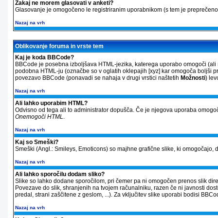
Zakaj ne morem glasovati v anketi?
Glasovanje je omogočeno le registriranim uporabnikom (s tem je preprečeno 
Nazaj na vrh
Oblikovanje foruma in vrste tem
Kaj je koda BBCode?
BBCode je posebna izboljšava HTML-jezika, katerega uporabo omogoči (ali ne
podobna HTML-ju (označbe so v oglatih oklepajih [xyz] kar omogoča boljši pre
povezavo BBCode (ponavadi se nahaja v drugi vrstici naštetih
Možnosti
) le
Nazaj na vrh
Ali lahko uporabim HTML?
Odvisno od tega ali to administrator dopušča. Če je njegova uporaba omogoč
Onemogoči HTML
.
Nazaj na vrh
Kaj so Smeški?
Smeški (Angl.: Smileys, Emoticons) so majhne grafične slike, ki omogočajo, da
Nazaj na vrh
Ali lahko sporočilu dodam sliko?
Slike so lahko dodane sporočilom, pri čemer pa ni omogočen prenos slik direkt
Povezave do slik, shranjenih na tvojem računalniku, razen če ni javnosti dos
predal, strani zaščitene z geslom, ...). Za vključitev slike uporabi bodisi 
Nazaj na vrh