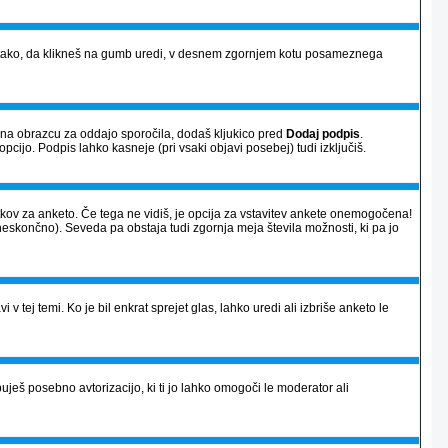
vi) tako, da klikneš na gumb uredi, v desnem zgornjem kotu posameznega
a na obrazcu za oddajo sporočila, dodaš kljukico pred
Dodaj podpis
.
opcijo. Podpis lahko kasneje (pri vsaki objavi posebej) tudi izključiš.
atkov za anketo. Če tega ne vidiš, je opcija za vstavitev ankete onemogočena!
neskončno). Seveda pa obstaja tudi zgornja meja števila možnosti, ki pa jo
 v tej temi. Ko je bil enkrat sprejet glas, lahko uredi ali izbriše anketo le
ješ posebno avtorizacijo, ki ti jo lahko omogoči le moderator ali