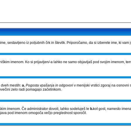
e, sestavljeno iz poljubnih črk in številk. Priporočamo, da si izberete ime, ki vam 
bniškim imenom. Ko si prijavljen/-a lahko ne samo objavljaš pod svojim imenom, tem
a dveh mestih:
a.
Pogosta vpašanja in odgovori
v menijski vrstici zgoraj na osnovni 
povečini zelo radi pomagajo začetnikom.
niškim imenom. Če administrator dovoli, lahko sodeluješ le
b.
kot gost, namesto imena
Objava pod imenom omogoča večjo preglednost sporočil.