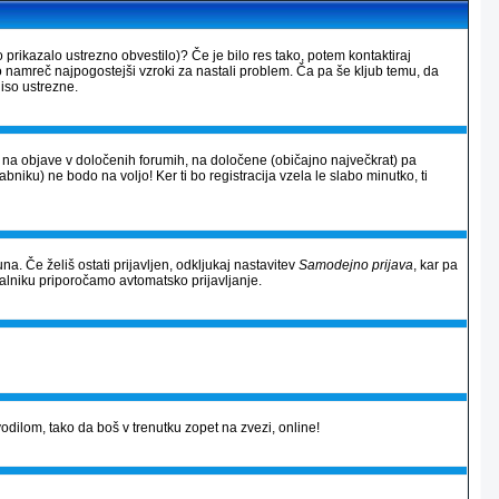
 prikazalo ustrezno obvestilo)? Če je bilo res tako, potem kontaktiraj
so namreč najpogostejši vzroki za nastali problem. Ča pa še kljub temu, da
iso ustrezne.
al na objave v določenih forumih, na določene (običajno največkrat) pa
rabniku) ne bodo na voljo! Ker ti bo registracija vzela le slabo minutko, ti
na. Če želiš ostati prijavljen, odkljukaj nastavitev
Samodejno prijava
, kar pa
alniku priporočamo avtomatsko prijavljanje.
avodilom, tako da boš v trenutku zopet na zvezi, online!