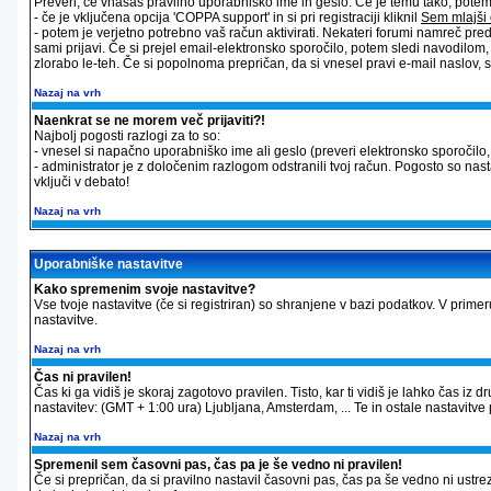
Preveri, če vnašaš pravilno uporabniško ime in geslo. Če je temu tako, potem st
- če je vključena opcija 'COPPA support' in si pri registraciji kliknil
Sem mlajši 
- potem je verjetno potrebno vaš račun aktivirati. Nekateri forumi namreč pred
sami prijavi. Če si prejel email-elektronsko sporočilo, potem sledi navodilom
zlorabo le-teh. Če si popolnoma prepričan, da si vnesel pravi e-mail naslov, sk
Nazaj na vrh
Naenkrat se ne morem več prijaviti?!
Najbolj pogosti razlogi za to so:
- vnesel si napačno uporabniško ime ali geslo (preveri elektronsko sporočilo, ki
- administrator je z določenim razlogom odstranili tvoj račun. Pogosto so nas
vključi v debato!
Nazaj na vrh
Uporabniške nastavitve
Kako spremenim svoje nastavitve?
Vse tvoje nastavitve (če si registriran) so shranjene v bazi podatkov. V primer
nastavitve.
Nazaj na vrh
Čas ni pravilen!
Čas ki ga vidiš je skoraj zagotovo pravilen. Tisto, kar ti vidiš je lahko čas 
nastavitev: (GMT + 1:00 ura) Ljubljana, Amsterdam, ... Te in ostale nastavitve p
Nazaj na vrh
Spremenil sem časovni pas, čas pa je še vedno ni pravilen!
Če si prepričan, da si pravilno nastavil časovni pas, čas pa še vedno ni ustre