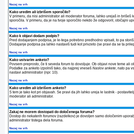
Nazaj na vrh
Kako uredim ali izbrišem sporočilo?
V primeru, da nisi administrator ali moderator foruma, lahko urejaš in briše
sporočila. V primeru, da je na tvoje sporočilo nekdo že odgovoril, običajni up
Nazaj na vrh
Kako k objavi dodam podpis?
Pred dodajanjem podpisa, je le-tega potrebno predhodno vpisati, to pa storiš 
Dodajanje podpisa pa lahko nastaviš tudi kot privzeto (se pravi da se ta prilep
Nazaj na vrh
Kako ustvarim anketo?
Povsem preprosto, če ti seveda forum to dovoljuje. Ob objavi nove teme ali ob
Podatke za anketo izpolniš tako, da najprej vneseš
Naslov ankete
, nato pa v
nastavi administrator (npr. 10).
Nazaj na vrh
Kako uredim ali izbrišem anketo?
S tem je tako kot pri objavah. Se pravi da jih lahko ureja le lastnik - postavitel
moderator ali administrator.
Nazaj na vrh
Zakaj ne morem dostopati do določenega foruma?
Dostop do nekaterih forumov (razdelkov) je dovoljen samo določenim uporabnik
administrator tistega dela foruma.
Nazaj na vrh