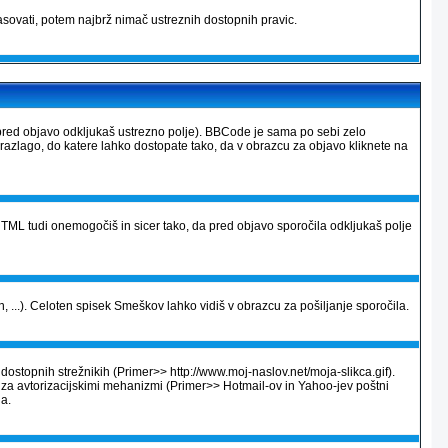
sovati, potem najbrž nimač ustreznih dostopnih pravic.
pred objavo odkljukaš ustrezno polje). BBCode je sama po sebi zelo
 razlago, do katere lahko dostopate tako, da v obrazcu za objavo kliknete na
ML tudi onemogočiš in sicer tako, da pred objavo sporočila odkljukaš polje
, ...). Celoten spisek Smeškov lahko vidiš v obrazcu za pošiljanje sporočila.
dostopnih strežnikih (Primer>> http://www.moj-naslov.net/moja-slikca.gif).
e za avtorizacijskimi mehanizmi (Primer>> Hotmail-ov in Yahoo-jev poštni
na.