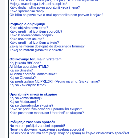
Spremenil sem časovni pas, čas pa je še vedno ni pravilen!
Mojega materinega jezika ni na spisku!
Kako dodam sliko poleg uporabniškega imena?
Kako spremenim rang?
Ob kliku na povezavo e-mail uporabnika sem pozvan k prijavi?
Poglavje o objavljanju
Kako objavim novo temo?
Kako uredim ali izbrišem sporočilo?
Kako k objavi dodam podpis?
Kako ustvarim anketo?
Kako uredim ali izbrišem anketo?
Zakaj ne morem dostopati do določenega foruma?
Zakaj ne morem glasovati v anketi?
Oblikovanje foruma in vrste tem
Kaj je koda BBCode?
Ali lahko uporabim HTML?
Kaj so Smeški?
Ali lahko sporočilu dodam sliko?
Kaj so Obvestila?
Kaj predstavljajo NE PREZRI! (Vedno na vrhu, Sticky) teme?
Kaj so Zaklenjene teme?
Uporabniški nivoji in skupine
Kaj so Administratorji?
Kaj so Moderatorji?
Kaj so Uporabniške skupine?
Kako se pridružim določeni Uporabniški skupini?
Kako postanem moderator Uporabniške skupine?
Pošiljanje zasebnih sporočil
Ne morem pošiljati zasebnih sporočil!
Nenehno dobivam nezaželena zasebna sporočila!
Od nekoga iz foruma sem prejel vsiljeno (spam) ali žaljivo elektronsko sporočilo!