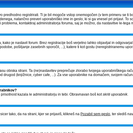
vo predhodno registrirati. Ti je bil mogoče vstop onemogočen (v tem primeru se ti bo
edenega, natančno preveri uporabniško ime in geslo, ki si ga vnesel pri prijavi. To 
problema, kontaktiraj administratorja foruma, saj je možno, da nastavitve le-tega n
, kako je nastavil forum. Brez registracije boš verjetno lahko objavljal in odgovarj
- podobe, pošiljanje zasebnih sporočil, ...), katere ti kot gostu (neregistriranemu upo
v času obiska strani. Ta (ne)nastavitev preprečuje zlorabo tvojega uporabniškega raču
 drugod (knjižnice, cyber cafe, ...). Za vse uporabnike na domačem, svojem račun
orabnikov?
o prisotnost kazala le administratorju in tebi. Obravnavan boš kot
skriti uporabnik
.
cer tako, da na strani, kjer se prijaviš, klikneš na
Pozabil sem geslo
, ter slediš n