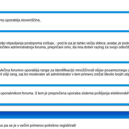
orumu uporablja slovenščina.
tostjo objavljanja postopoma zvišuje, - pod to pa je lahko večja slikica, avatar, je
očitev administratorja foruma, prepričani smo, da ima dober razlog za svojo odločite
Večina forumov uporablja range za identifikacijo množičnosti objav posameznega 
išji rang, saj bo moderator ali administrator v tem primeru znižal število tvojih ob
čila uporabnikom foruma. S tem je preprečena uporaba sistema pošiljanja elektrons
pa se je v večini primerov potrebno registrirati!