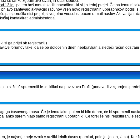
a se lahko zgodili dve stvari, in sicer sledeči:
od 13 let
, potem boš moral slediti navodilom, ki si jih tedaj prejel. Če pa temu ni tako,
 prijavo zahtevajo aktivacijo računov vseh novo registriranih uporabnikov, bodisi s 
, če pa sporočila nisi prejel, si verjetno vnesel napačen e-mail naslov. Aktivacija 
ušaj kontaktirati administratorja.
 si ga prijel ob registraciji)
tavitve forumov take, da se po določenih dneh neobjavljanja sledeči račun odstrani 
u, da si želiš spremeniti le-te, klikni na povezavo Profil (ponavadi v zgornjem prede
iz drugega časovnega pasu. Če je temu tako, potem bi bilo dobro, če bi spremenil nast
a lahko spreminjajo samo registrirani uporabniki. Če torej še nisi registriran, je sed
zen, je najverjetneje vzrok v razliki letnih časov (pomlad, poletje, jesen, zima). Ke