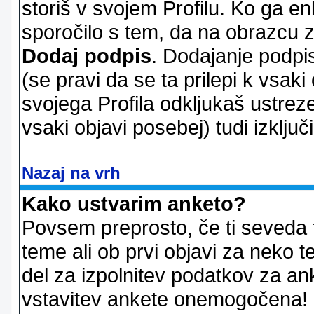
storiš v svojem Profilu. Ko ga en
sporočilo s tem, da na obrazcu z
Dodaj podpis
. Dodajanje podpis
(se pravi da se ta prilepi k vsaki
svojega Profila odkljukaš ustrez
vsaki objavi posebej) tudi izključi
Nazaj na vrh
Kako ustvarim anketo?
Povsem preprosto, če ti seveda 
teme ali ob prvi objavi za neko t
del za izpolnitev podatkov za ank
vstavitev ankete onemogočena! P