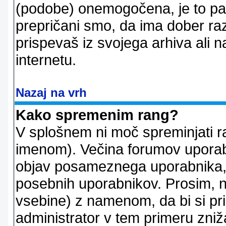
(podobe) onemogočena, je to pač
prepričani smo, da ima dober raz
prispevaš iz svojega arhiva ali n
internetu.
Nazaj na vrh
Kako spremenim rang?
V splošnem ni moč spreminjati r
imenom). Večina forumov uporablj
objav posameznega uporabnika, 
posebnih uporabnikov. Prosim, n
vsebine) z namenom, da bi si prid
administrator v tem primeru znižal