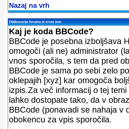
Nazaj na vrh
Oblikovanje foruma in vrste tem
Kaj je koda BBCode?
BBCode je posebna izboljšava H
omogoči (ali ne) administrator (
vnos sporočila, s tem da pred ob
BBCode je sama po sebi zelo po
oklepajih [xyz] kar omogoča bolj
izpis.Za več informacij o tej temi
lahko dostopate tako, da v obra
BBCode (ponavadi se nahaja v dr
obokencu za vpis sporočila.