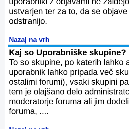
uporabniki z objavami ne zaidejo
ustvarjen ter za to, da se objave
odstranijo.
Nazaj na vrh
Kaj so Uporabniške skupine?
To so skupine, po katerih lahko 
uporabnik lahko pripada več skup
ostalimi forumi), vsaki skupini p
tem je olajšano delo administrator
moderatorje foruma ali jim dode
foruma, ....