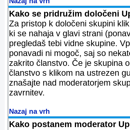
Nazaj na vrh
Kako se pridružim določeni U
Za pristop k določeni skupini kl
ki se nahaja v glavi strani (ponav
pregledaš tebi vidne skupine. V
ponavadi ni mogoč, saj so nekate
zakrito članstvo. Če je skupina 
članstvo s klikom na ustrezen g
znašajte nad moderatorjem skupi
zavrnitev.
Nazaj na vrh
Kako postanem moderator Up