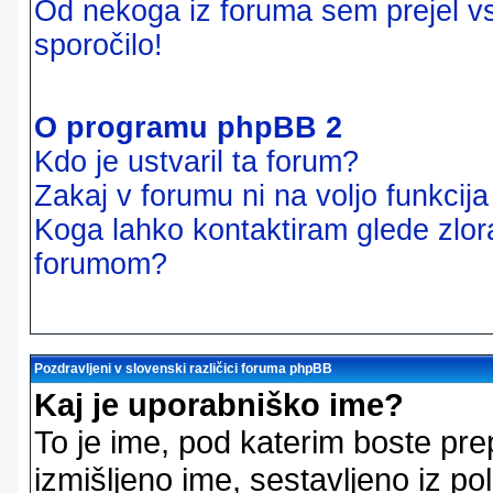
Od nekoga iz foruma sem prejel vsi
sporočilo!
O programu phpBB 2
Kdo je ustvaril ta forum?
Zakaj v forumu ni na voljo funkcij
Koga lahko kontaktiram glede zlor
forumom?
Pozdravljeni v slovenski različici foruma phpBB
Kaj je uporabniško ime?
To je ime, pod katerim boste pre
izmišljeno ime, sestavljeno iz pol