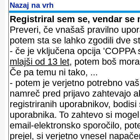
Nazaj na vrh
Registriral sem se, vendar se 
Preveri, če vnašaš pravilno upor
potem sta se lahko zgodili dve stv
- če je vključena opcija 'COPPA sup
mlajši od 13 let
, potem boš moral s
Če pa temu ni tako, ...
- potem je verjetno potrebno vaš 
namreč pred prijavo zahtevajo a
registriranih uporabnikov, bodisi
uporabnika. To zahtevo si mogel op
email-elektronsko sporočilo, pot
prejel, si verjetno vnesel napače