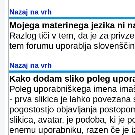
Nazaj na vrh
Mojega materinega jezika ni n
Razlog tiči v tem, da je za privze
tem forumu uporablja slovenščin
Nazaj na vrh
Kako dodam sliko poleg upor
Poleg uporabniškega imena imaš l
- prva slikica je lahko povezana 
pogostostjo objavljanja postopom
slikica, avatar, je podoba, ki j
enemu uporabniku, razen če je izb