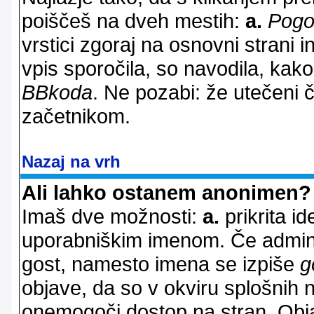
poiščeš na dveh mestih:
a.
Pogo
vrstici zgoraj na osnovni strani i
vpis sporočila, so navodila, kako
BBkoda
. Ne pozabi: že utečeni 
začetnikom.
Nazaj na vrh
Ali lahko ostanem anonimen?
Imaš dve možnosti:
a.
prikrita id
uporabniškim imenom. Če adminis
gost, namesto imena se izpiše
g
objave, da so v okviru splošnih 
onemogoči dostop na stran. Ob