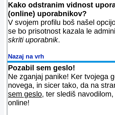
Kako odstranim vidnost uporab
(online) uporabnikov?
V svojem profilu boš našel opcij
se bo prisotnost kazala le admin
skriti uporabnik
.
Nazaj na vrh
Pozabil sem geslo!
Ne zganjaj panike! Ker tvojega g
novega, in sicer tako, da na stran
sem geslo
, ter slediš navodilom
online!