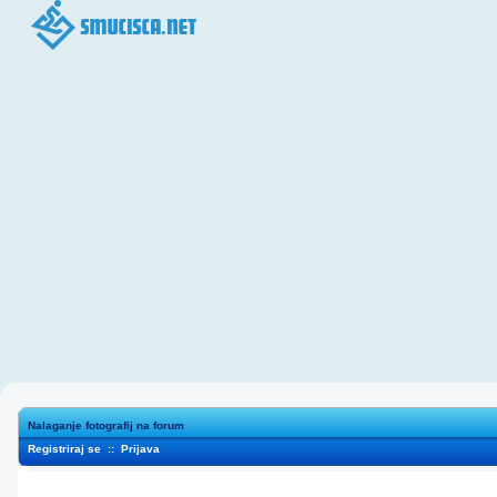
Nalaganje fotografij na forum
Registriraj se
::
Prijava