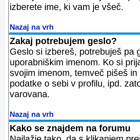
izberete ime, ki vam je všeč.
Nazaj na vrh
Zakaj potrebujem geslo?
Geslo si izbereš, potrebuješ pa 
uporabniškim imenom. Ko si prij
svojim imenom, temveč pišeš in 
podatke o sebi v profilu, ipd. zato
varovana.
Nazaj na vrh
Kako se znajdem na forumu
Najlažje tako, da s klikanjem pr