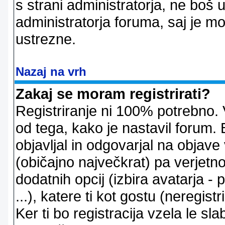
s strani administratorja, ne boš 
administratorja foruma, saj je m
ustrezne.
Nazaj na vrh
Zakaj se moram registrirati?
Registriranje ni 100% potrebno. 
od tega, kako je nastavil forum. 
objavljal in odgovarjal na objav
(običajno največkrat) pa verjetno 
dodatnih opcij (izbira avatarja -
...), katere ti kot gostu (neregi
Ker ti bo registracija vzela le sl