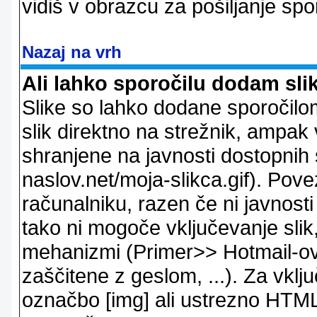
vidiš v obrazcu za pošiljanje spo
Nazaj na vrh
Ali lahko sporočilu dodam sli
Slike so lahko dodane sporočil
slik direktno na strežnik, ampak v
shranjene na javnosti dostopnih 
naslov.net/moja-slikca.gif). Pov
računalniku, razen če ni javnost
tako ni mogoče vključevanje slik,
mehanizmi (Primer>> Hotmail-ov i
zaščitene z geslom, ...). Za vkl
označbo [img] ali ustrezno HTML