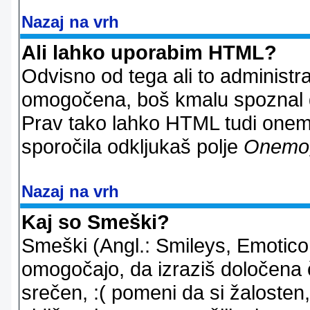
Nazaj na vrh
Ali lahko uporabim HTML?
Odvisno od tega ali to administ
omogočena, boš kmalu spoznal d
Prav tako lahko HTML tudi onemo
sporočila odkljukaš polje
Onemo
Nazaj na vrh
Kaj so Smeški?
Smeški (Angl.: Smileys, Emoticon
omogočajo, da izraziš določena 
srečen, :( pomeni da si žalosten