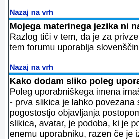
Nazaj na vrh
Mojega materinega jezika ni n
Razlog tiči v tem, da je za privze
tem forumu uporablja slovenščin
Nazaj na vrh
Kako dodam sliko poleg upor
Poleg uporabniškega imena imaš l
- prva slikica je lahko povezana 
pogostostjo objavljanja postopom
slikica, avatar, je podoba, ki j
enemu uporabniku, razen če je izb