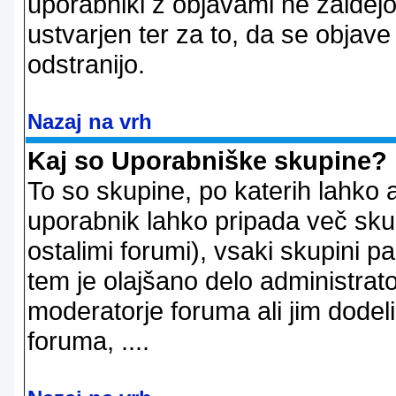
uporabniki z objavami ne zaidejo
ustvarjen ter za to, da se objave
odstranijo.
Nazaj na vrh
Kaj so Uporabniške skupine?
To so skupine, po katerih lahko 
uporabnik lahko pripada več skup
ostalimi forumi), vsaki skupini p
tem je olajšano delo administrator
moderatorje foruma ali jim dode
foruma, ....