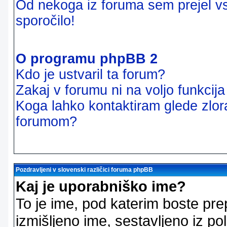
Od nekoga iz foruma sem prejel vsi
sporočilo!
O programu phpBB 2
Kdo je ustvaril ta forum?
Zakaj v forumu ni na voljo funkcij
Koga lahko kontaktiram glede zlor
forumom?
Pozdravljeni v slovenski različici foruma phpBB
Kaj je uporabniško ime?
To je ime, pod katerim boste pre
izmišljeno ime, sestavljeno iz pol