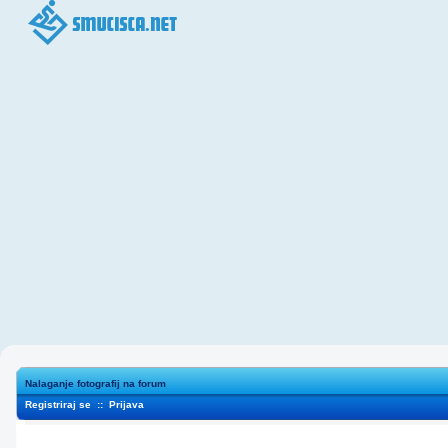
Nalaganje fotografij na forum
Registriraj se
::
Prijava