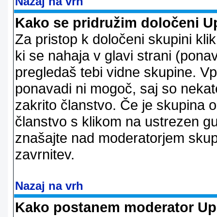
Nazaj na vrh
Kako se pridružim določeni U
Za pristop k določeni skupini kl
ki se nahaja v glavi strani (ponav
pregledaš tebi vidne skupine. V
ponavadi ni mogoč, saj so nekate
zakrito članstvo. Če je skupina 
članstvo s klikom na ustrezen g
znašajte nad moderatorjem skupi
zavrnitev.
Nazaj na vrh
Kako postanem moderator Up