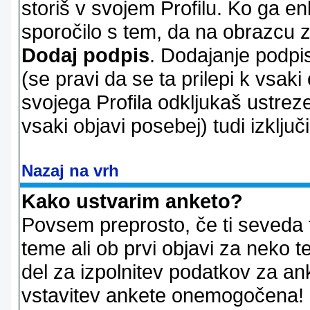
storiš v svojem Profilu. Ko ga en
sporočilo s tem, da na obrazcu z
Dodaj podpis
. Dodajanje podpis
(se pravi da se ta prilepi k vsaki
svojega Profila odkljukaš ustrez
vsaki objavi posebej) tudi izključi
Nazaj na vrh
Kako ustvarim anketo?
Povsem preprosto, če ti seveda 
teme ali ob prvi objavi za neko t
del za izpolnitev podatkov za ank
vstavitev ankete onemogočena! P