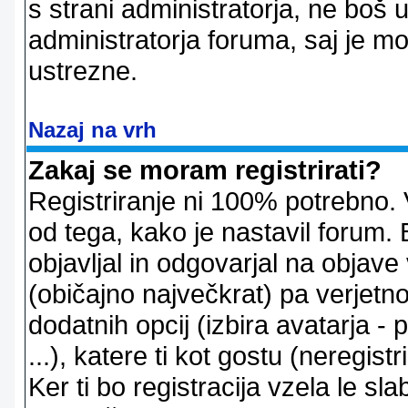
s strani administratorja, ne boš 
administratorja foruma, saj je m
ustrezne.
Nazaj na vrh
Zakaj se moram registrirati?
Registriranje ni 100% potrebno. 
od tega, kako je nastavil forum. 
objavljal in odgovarjal na objav
(običajno največkrat) pa verjetno 
dodatnih opcij (izbira avatarja -
...), katere ti kot gostu (neregi
Ker ti bo registracija vzela le sl