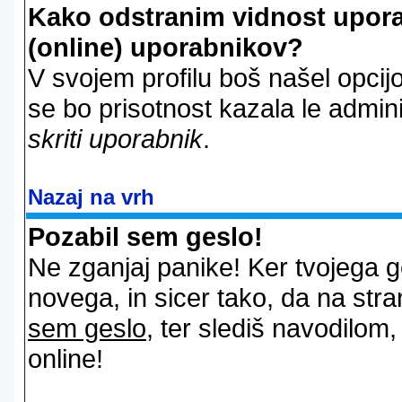
Kako odstranim vidnost uporab
(online) uporabnikov?
V svojem profilu boš našel opcij
se bo prisotnost kazala le admin
skriti uporabnik
.
Nazaj na vrh
Pozabil sem geslo!
Ne zganjaj panike! Ker tvojega g
novega, in sicer tako, da na stran
sem geslo
, ter slediš navodilom
online!