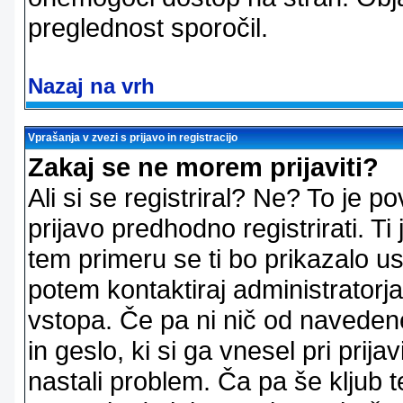
preglednost sporočil.
Nazaj na vrh
Vprašanja v zvezi s prijavo in registracijo
Zakaj se ne morem prijaviti?
Ali si se registriral? Ne? To je
prijavo predhodno registrirati. 
tem primeru se ti bo prikazalo us
potem kontaktiraj administratorja
vstopa. Če pa ni nič od naveden
in geslo, ki si ga vnesel pri prij
nastali problem. Ča pa še klju