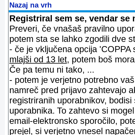
Nazaj na vrh
Registriral sem se, vendar se 
Preveri, če vnašaš pravilno upor
potem sta se lahko zgodili dve stv
- če je vključena opcija 'COPPA sup
mlajši od 13 let
, potem boš moral s
Če pa temu ni tako, ...
- potem je verjetno potrebno vaš 
namreč pred prijavo zahtevajo a
registriranih uporabnikov, bodisi
uporabnika. To zahtevo si mogel op
email-elektronsko sporočilo, pot
prejel, si verjetno vnesel napače