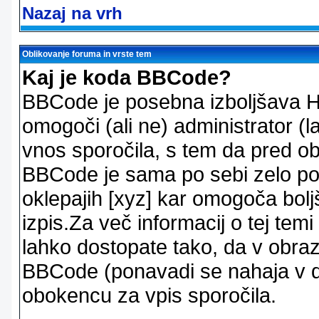
Nazaj na vrh
Oblikovanje foruma in vrste tem
Kaj je koda BBCode?
BBCode je posebna izboljšava H
omogoči (ali ne) administrator (
vnos sporočila, s tem da pred ob
BBCode je sama po sebi zelo po
oklepajih [xyz] kar omogoča bolj
izpis.Za več informacij o tej temi
lahko dostopate tako, da v obra
BBCode (ponavadi se nahaja v dr
obokencu za vpis sporočila.