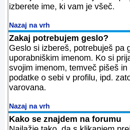
izberete ime, ki vam je všeč.
Nazaj na vrh
Zakaj potrebujem geslo?
Geslo si izbereš, potrebuješ pa 
uporabniškim imenom. Ko si prij
svojim imenom, temveč pišeš in 
podatke o sebi v profilu, ipd. zato
varovana.
Nazaj na vrh
Kako se znajdem na forumu
Najlažje tako, da s klikanjem pr