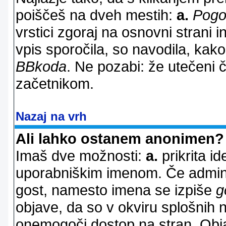
poiščeš na dveh mestih:
a.
Pogo
vrstici zgoraj na osnovni strani i
vpis sporočila, so navodila, kako
BBkoda
. Ne pozabi: že utečeni 
začetnikom.
Nazaj na vrh
Ali lahko ostanem anonimen?
Imaš dve možnosti:
a.
prikrita id
uporabniškim imenom. Če adminis
gost, namesto imena se izpiše
g
objave, da so v okviru splošnih 
onemogoči dostop na stran. Ob