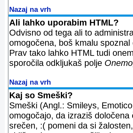
Nazaj na vrh
Ali lahko uporabim HTML?
Odvisno od tega ali to administ
omogočena, boš kmalu spoznal d
Prav tako lahko HTML tudi onemo
sporočila odkljukaš polje
Onemo
Nazaj na vrh
Kaj so Smeški?
Smeški (Angl.: Smileys, Emoticon
omogočajo, da izraziš določena 
srečen, :( pomeni da si žalosten