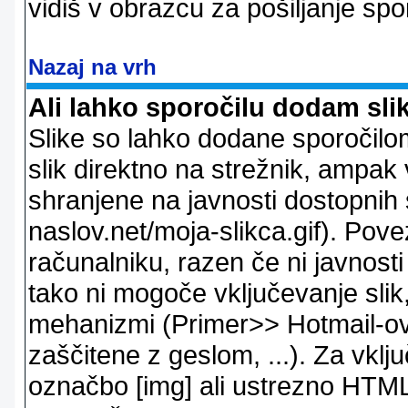
vidiš v obrazcu za pošiljanje spo
Nazaj na vrh
Ali lahko sporočilu dodam sli
Slike so lahko dodane sporočil
slik direktno na strežnik, ampak v
shranjene na javnosti dostopnih 
naslov.net/moja-slikca.gif). Pov
računalniku, razen če ni javnost
tako ni mogoče vključevanje slik,
mehanizmi (Primer>> Hotmail-ov i
zaščitene z geslom, ...). Za vkl
označbo [img] ali ustrezno HTML