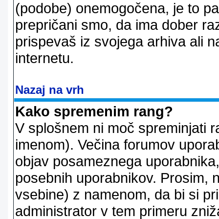
(podobe) onemogočena, je to pač
prepričani smo, da ima dober raz
prispevaš iz svojega arhiva ali n
internetu.
Nazaj na vrh
Kako spremenim rang?
V splošnem ni moč spreminjati r
imenom). Večina forumov uporablj
objav posameznega uporabnika, 
posebnih uporabnikov. Prosim, n
vsebine) z namenom, da bi si prid
administrator v tem primeru znižal