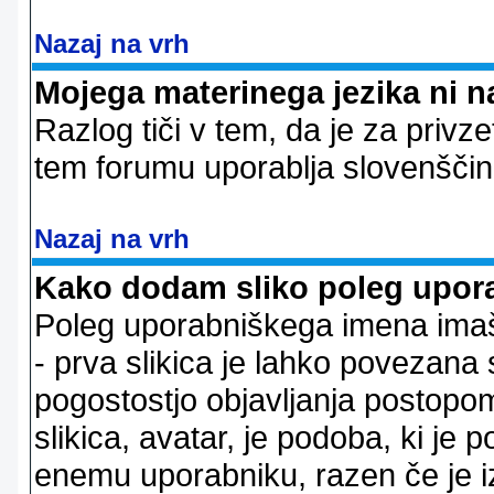
Nazaj na vrh
Mojega materinega jezika ni n
Razlog tiči v tem, da je za privze
tem forumu uporablja slovenščin
Nazaj na vrh
Kako dodam sliko poleg upor
Poleg uporabniškega imena imaš l
- prva slikica je lahko povezana 
pogostostjo objavljanja postopom
slikica, avatar, je podoba, ki j
enemu uporabniku, razen če je izb