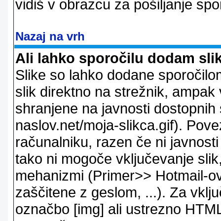
vidiš v obrazcu za pošiljanje spo
Nazaj na vrh
Ali lahko sporočilu dodam sli
Slike so lahko dodane sporočil
slik direktno na strežnik, ampak v
shranjene na javnosti dostopnih 
naslov.net/moja-slikca.gif). Pov
računalniku, razen če ni javnost
tako ni mogoče vključevanje slik,
mehanizmi (Primer>> Hotmail-ov i
zaščitene z geslom, ...). Za vkl
označbo [img] ali ustrezno HTML