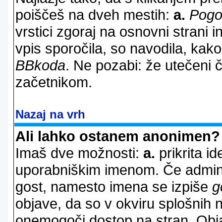
poiščeš na dveh mestih:
a.
Pogo
vrstici zgoraj na osnovni strani i
vpis sporočila, so navodila, kako
BBkoda
. Ne pozabi: že utečeni 
začetnikom.
Nazaj na vrh
Ali lahko ostanem anonimen?
Imaš dve možnosti:
a.
prikrita id
uporabniškim imenom. Če adminis
gost, namesto imena se izpiše
g
objave, da so v okviru splošnih 
onemogoči dostop na stran. Ob