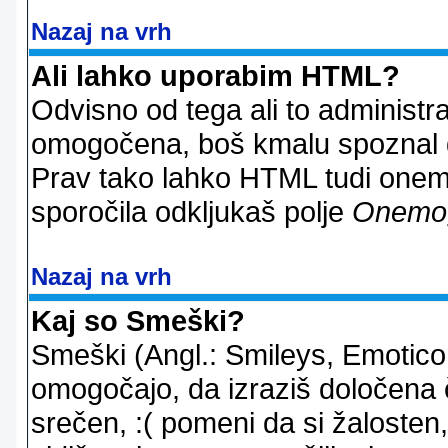
Nazaj na vrh
Ali lahko uporabim HTML?
Odvisno od tega ali to administ
omogočena, boš kmalu spoznal d
Prav tako lahko HTML tudi onemo
sporočila odkljukaš polje
Onemo
Nazaj na vrh
Kaj so Smeški?
Smeški (Angl.: Smileys, Emoticon
omogočajo, da izraziš določena 
srečen, :( pomeni da si žalosten