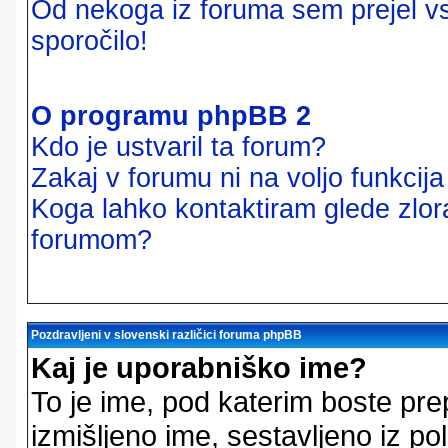
Od nekoga iz foruma sem prejel vsi
sporočilo!
O programu phpBB 2
Kdo je ustvaril ta forum?
Zakaj v forumu ni na voljo funkcij
Koga lahko kontaktiram glede zlor
forumom?
Pozdravljeni v slovenski različici foruma phpBB
Kaj je uporabniško ime?
To je ime, pod katerim boste pre
izmišljeno ime, sestavljeno iz pol