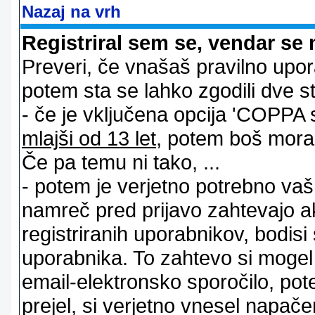
Nazaj na vrh
Registriral sem se, vendar se 
Preveri, če vnašaš pravilno upor
potem sta se lahko zgodili dve stv
- če je vključena opcija 'COPPA sup
mlajši od 13 let
, potem boš moral s
Če pa temu ni tako, ...
- potem je verjetno potrebno vaš 
namreč pred prijavo zahtevajo a
registriranih uporabnikov, bodisi
uporabnika. To zahtevo si mogel op
email-elektronsko sporočilo, pot
prejel, si verjetno vnesel napače