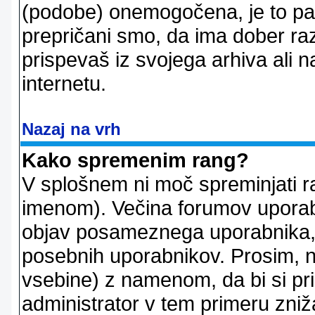
(podobe) onemogočena, je to pač
prepričani smo, da ima dober raz
prispevaš iz svojega arhiva ali n
internetu.
Nazaj na vrh
Kako spremenim rang?
V splošnem ni moč spreminjati r
imenom). Večina forumov uporablj
objav posameznega uporabnika, 
posebnih uporabnikov. Prosim, n
vsebine) z namenom, da bi si prid
administrator v tem primeru znižal