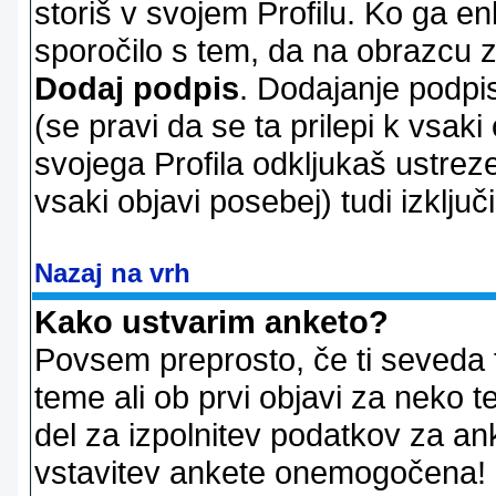
storiš v svojem Profilu. Ko ga en
sporočilo s tem, da na obrazcu z
Dodaj podpis
. Dodajanje podpis
(se pravi da se ta prilepi k vsaki
svojega Profila odkljukaš ustrez
vsaki objavi posebej) tudi izključi
Nazaj na vrh
Kako ustvarim anketo?
Povsem preprosto, če ti seveda 
teme ali ob prvi objavi za neko t
del za izpolnitev podatkov za ank
vstavitev ankete onemogočena! P