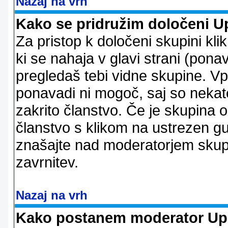
Nazaj na vrh
Kako se pridružim določeni U
Za pristop k določeni skupini kl
ki se nahaja v glavi strani (ponav
pregledaš tebi vidne skupine. V
ponavadi ni mogoč, saj so nekate
zakrito članstvo. Če je skupina 
članstvo s klikom na ustrezen g
znašajte nad moderatorjem skupi
zavrnitev.
Nazaj na vrh
Kako postanem moderator Up