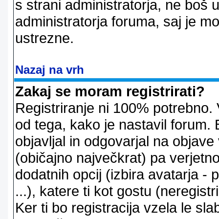
s strani administratorja, ne boš 
administratorja foruma, saj je m
ustrezne.
Nazaj na vrh
Zakaj se moram registrirati?
Registriranje ni 100% potrebno. 
od tega, kako je nastavil forum. 
objavljal in odgovarjal na objav
(običajno največkrat) pa verjetno 
dodatnih opcij (izbira avatarja -
...), katere ti kot gostu (neregi
Ker ti bo registracija vzela le sl