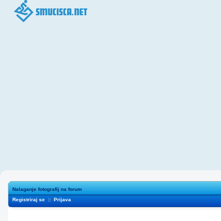
Nalaganje fotografij na forum
Registriraj se
::
Prijava