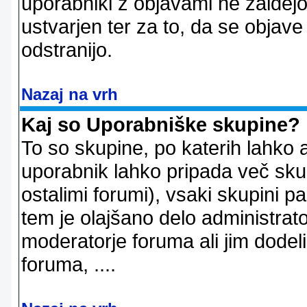
uporabniki z objavami ne zaidejo
ustvarjen ter za to, da se objave
odstranijo.
Nazaj na vrh
Kaj so Uporabniške skupine?
To so skupine, po katerih lahko 
uporabnik lahko pripada več skup
ostalimi forumi), vsaki skupini p
tem je olajšano delo administrator
moderatorje foruma ali jim dode
foruma, ....