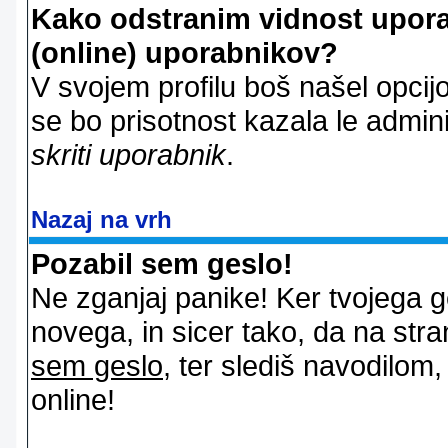
Kako odstranim vidnost uporab
(online) uporabnikov?
V svojem profilu boš našel opcij
se bo prisotnost kazala le admin
skriti uporabnik
.
Nazaj na vrh
Pozabil sem geslo!
Ne zganjaj panike! Ker tvojega g
novega, in sicer tako, da na stran
sem geslo
, ter slediš navodilom
online!