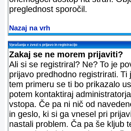
preglednost sporočil.
Nazaj na vrh
Vprašanja v zvezi s prijavo in registracijo
Zakaj se ne morem prijaviti?
Ali si se registriral? Ne? To je
prijavo predhodno registrirati. 
tem primeru se ti bo prikazalo us
potem kontaktiraj administratorja
vstopa. Če pa ni nič od naveden
in geslo, ki si ga vnesel pri prij
nastali problem. Ča pa še klju