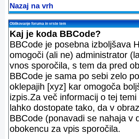
Nazaj na vrh
Oblikovanje foruma in vrste tem
Kaj je koda BBCode?
BBCode je posebna izboljšava H
omogoči (ali ne) administrator (
vnos sporočila, s tem da pred ob
BBCode je sama po sebi zelo po
oklepajih [xyz] kar omogoča bolj
izpis.Za več informacij o tej temi
lahko dostopate tako, da v obra
BBCode (ponavadi se nahaja v dr
obokencu za vpis sporočila.