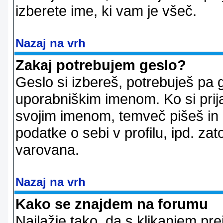
izberete ime, ki vam je všeč.
Nazaj na vrh
Zakaj potrebujem geslo?
Geslo si izbereš, potrebuješ pa 
uporabniškim imenom. Ko si prij
svojim imenom, temveč pišeš in 
podatke o sebi v profilu, ipd. zato
varovana.
Nazaj na vrh
Kako se znajdem na forumu
Najlažje tako, da s klikanjem pr