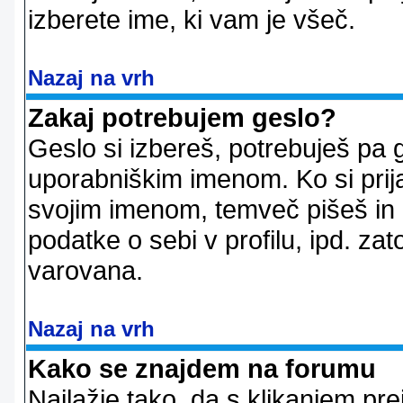
izberete ime, ki vam je všeč.
Nazaj na vrh
Zakaj potrebujem geslo?
Geslo si izbereš, potrebuješ pa 
uporabniškim imenom. Ko si prij
svojim imenom, temveč pišeš in 
podatke o sebi v profilu, ipd. zato
varovana.
Nazaj na vrh
Kako se znajdem na forumu
Najlažje tako, da s klikanjem pr