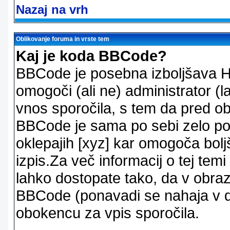
Nazaj na vrh
Oblikovanje foruma in vrste tem
Kaj je koda BBCode?
BBCode je posebna izboljšava H
omogoči (ali ne) administrator (
vnos sporočila, s tem da pred ob
BBCode je sama po sebi zelo po
oklepajih [xyz] kar omogoča bolj
izpis.Za več informacij o tej temi
lahko dostopate tako, da v obra
BBCode (ponavadi se nahaja v dr
obokencu za vpis sporočila.