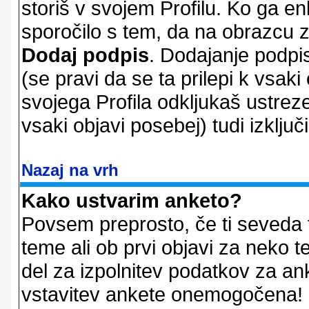
storiš v svojem Profilu. Ko ga en
sporočilo s tem, da na obrazcu z
Dodaj podpis
. Dodajanje podpis
(se pravi da se ta prilepi k vsaki
svojega Profila odkljukaš ustrez
vsaki objavi posebej) tudi izključi
Nazaj na vrh
Kako ustvarim anketo?
Povsem preprosto, če ti seveda 
teme ali ob prvi objavi za neko t
del za izpolnitev podatkov za ank
vstavitev ankete onemogočena! P