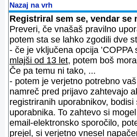
Nazaj na vrh
Registriral sem se, vendar se 
Preveri, če vnašaš pravilno upor
potem sta se lahko zgodili dve stv
- če je vključena opcija 'COPPA sup
mlajši od 13 let
, potem boš moral s
Če pa temu ni tako, ...
- potem je verjetno potrebno vaš 
namreč pred prijavo zahtevajo a
registriranih uporabnikov, bodisi
uporabnika. To zahtevo si mogel op
email-elektronsko sporočilo, pot
prejel, si verjetno vnesel napače