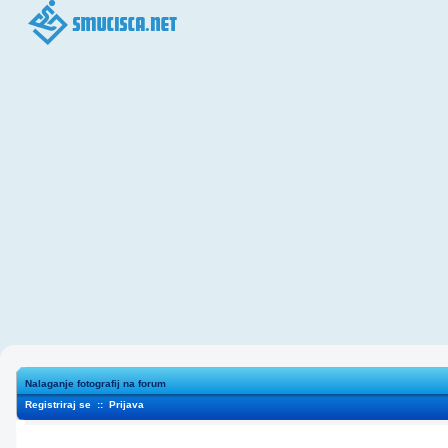
Nalaganje fotografij na forum
Registriraj se
::
Prijava