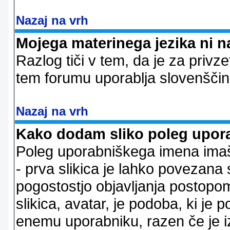
Nazaj na vrh
Mojega materinega jezika ni n
Razlog tiči v tem, da je za privze
tem forumu uporablja slovenščin
Nazaj na vrh
Kako dodam sliko poleg upor
Poleg uporabniškega imena imaš l
- prva slikica je lahko povezana 
pogostostjo objavljanja postopom
slikica, avatar, je podoba, ki j
enemu uporabniku, razen če je izb