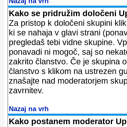
Nazaj na vrh
Kako se pridružim določeni U
Za pristop k določeni skupini kl
ki se nahaja v glavi strani (ponav
pregledaš tebi vidne skupine. V
ponavadi ni mogoč, saj so nekate
zakrito članstvo. Če je skupina 
članstvo s klikom na ustrezen g
znašajte nad moderatorjem skupi
zavrnitev.
Nazaj na vrh
Kako postanem moderator Up