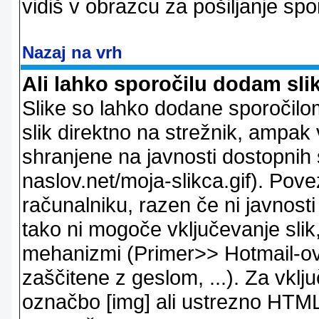
vidiš v obrazcu za pošiljanje spo
Nazaj na vrh
Ali lahko sporočilu dodam sli
Slike so lahko dodane sporočil
slik direktno na strežnik, ampak v
shranjene na javnosti dostopnih 
naslov.net/moja-slikca.gif). Pov
računalniku, razen če ni javnost
tako ni mogoče vključevanje slik,
mehanizmi (Primer>> Hotmail-ov i
zaščitene z geslom, ...). Za vkl
označbo [img] ali ustrezno HTML