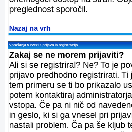
preglednost sporočil.
Nazaj na vrh
Vprašanja v zvezi s prijavo in registracijo
Zakaj se ne morem prijaviti?
Ali si se registriral? Ne? To je
prijavo predhodno registrirati. 
tem primeru se ti bo prikazalo us
potem kontaktiraj administratorja
vstopa. Če pa ni nič od naveden
in geslo, ki si ga vnesel pri prij
nastali problem. Ča pa še klju