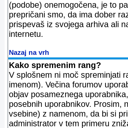
(podobe) onemogočena, je to pač
prepričani smo, da ima dober raz
prispevaš iz svojega arhiva ali n
internetu.
Nazaj na vrh
Kako spremenim rang?
V splošnem ni moč spreminjati r
imenom). Večina forumov uporablj
objav posameznega uporabnika, 
posebnih uporabnikov. Prosim, n
vsebine) z namenom, da bi si prid
administrator v tem primeru znižal