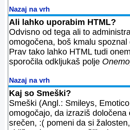
Nazaj na vrh
Ali lahko uporabim HTML?
Odvisno od tega ali to administ
omogočena, boš kmalu spoznal d
Prav tako lahko HTML tudi onemo
sporočila odkljukaš polje
Onemo
Nazaj na vrh
Kaj so Smeški?
Smeški (Angl.: Smileys, Emoticon
omogočajo, da izraziš določena 
srečen, :( pomeni da si žalosten