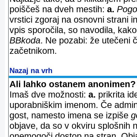
poiščeš na dveh mestih:
a.
Pogo
vrstici zgoraj na osnovni strani i
vpis sporočila, so navodila, kako
BBkoda
. Ne pozabi: že utečeni 
začetnikom.
Nazaj na vrh
Ali lahko ostanem anonimen?
Imaš dve možnosti:
a.
prikrita id
uporabniškim imenom. Če adminis
gost, namesto imena se izpiše
g
objave, da so v okviru splošnih 
onemogoči dostop na stran. Ob