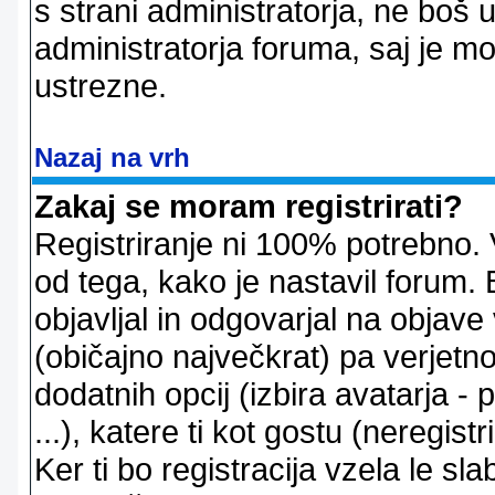
s strani administratorja, ne boš 
administratorja foruma, saj je m
ustrezne.
Nazaj na vrh
Zakaj se moram registrirati?
Registriranje ni 100% potrebno. 
od tega, kako je nastavil forum. 
objavljal in odgovarjal na objav
(običajno največkrat) pa verjetno 
dodatnih opcij (izbira avatarja -
...), katere ti kot gostu (neregi
Ker ti bo registracija vzela le sl