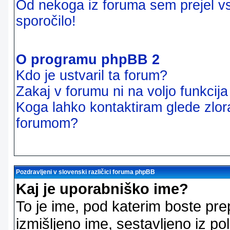
Od nekoga iz foruma sem prejel vsi
sporočilo!
O programu phpBB 2
Kdo je ustvaril ta forum?
Zakaj v forumu ni na voljo funkcij
Koga lahko kontaktiram glede zlor
forumom?
Pozdravljeni v slovenski različici foruma phpBB
Kaj je uporabniško ime?
To je ime, pod katerim boste pre
izmišljeno ime, sestavljeno iz pol