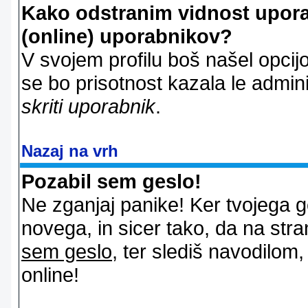
Kako odstranim vidnost uporab
(online) uporabnikov?
V svojem profilu boš našel opcij
se bo prisotnost kazala le admin
skriti uporabnik
.
Nazaj na vrh
Pozabil sem geslo!
Ne zganjaj panike! Ker tvojega g
novega, in sicer tako, da na stran
sem geslo
, ter slediš navodilom
online!