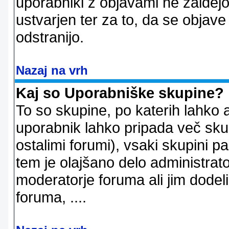
uporabniki z objavami ne zaidejo
ustvarjen ter za to, da se objave
odstranijo.
Nazaj na vrh
Kaj so Uporabniške skupine?
To so skupine, po katerih lahko 
uporabnik lahko pripada več skup
ostalimi forumi), vsaki skupini p
tem je olajšano delo administrator
moderatorje foruma ali jim dode
foruma, ....