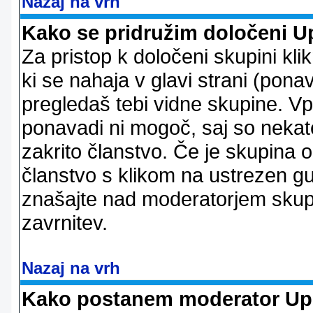
Nazaj na vrh
Kako se pridružim določeni U
Za pristop k določeni skupini kl
ki se nahaja v glavi strani (ponav
pregledaš tebi vidne skupine. V
ponavadi ni mogoč, saj so nekate
zakrito članstvo. Če je skupina 
članstvo s klikom na ustrezen g
znašajte nad moderatorjem skupi
zavrnitev.
Nazaj na vrh
Kako postanem moderator Up