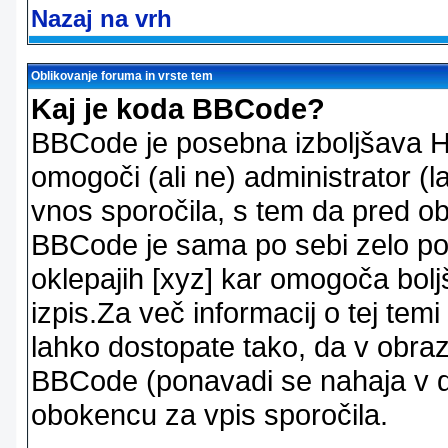
Nazaj na vrh
Oblikovanje foruma in vrste tem
Kaj je koda BBCode?
BBCode je posebna izboljšava H
omogoči (ali ne) administrator (
vnos sporočila, s tem da pred ob
BBCode je sama po sebi zelo po
oklepajih [xyz] kar omogoča bolj
izpis.Za več informacij o tej temi
lahko dostopate tako, da v obra
BBCode (ponavadi se nahaja v dr
obokencu za vpis sporočila.