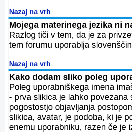
Nazaj na vrh
Mojega materinega jezika ni n
Razlog tiči v tem, da je za privze
tem forumu uporablja slovenščin
Nazaj na vrh
Kako dodam sliko poleg upor
Poleg uporabniškega imena imaš l
- prva slikica je lahko povezana 
pogostostjo objavljanja postopom
slikica, avatar, je podoba, ki j
enemu uporabniku, razen če je izb