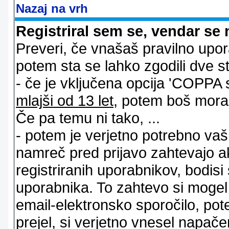
Nazaj na vrh
Registriral sem se, vendar se 
Preveri, če vnašaš pravilno upor
potem sta se lahko zgodili dve stv
- če je vključena opcija 'COPPA sup
mlajši od 13 let
, potem boš moral s
Če pa temu ni tako, ...
- potem je verjetno potrebno vaš 
namreč pred prijavo zahtevajo a
registriranih uporabnikov, bodisi
uporabnika. To zahtevo si mogel op
email-elektronsko sporočilo, pot
prejel, si verjetno vnesel napače