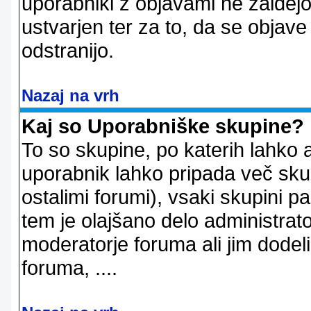
uporabniki z objavami ne zaidejo
ustvarjen ter za to, da se objave
odstranijo.
Nazaj na vrh
Kaj so Uporabniške skupine?
To so skupine, po katerih lahko 
uporabnik lahko pripada več skup
ostalimi forumi), vsaki skupini p
tem je olajšano delo administrator
moderatorje foruma ali jim dode
foruma, ....