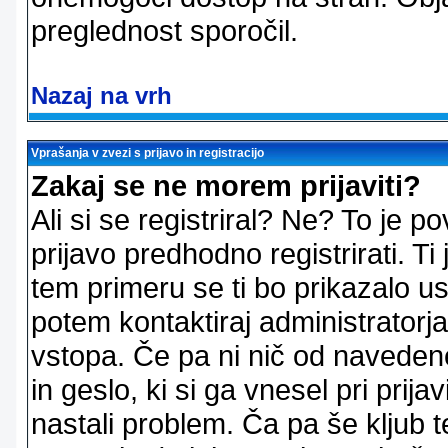
preglednost sporočil.
Nazaj na vrh
Vprašanja v zvezi s prijavo in registracijo
Zakaj se ne morem prijaviti?
Ali si se registriral? Ne? To je
prijavo predhodno registrirati. 
tem primeru se ti bo prikazalo us
potem kontaktiraj administratorja
vstopa. Če pa ni nič od naveden
in geslo, ki si ga vnesel pri prij
nastali problem. Ča pa še klju