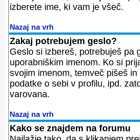
izberete ime, ki vam je všeč.
Nazaj na vrh
Zakaj potrebujem geslo?
Geslo si izbereš, potrebuješ pa 
uporabniškim imenom. Ko si prij
svojim imenom, temveč pišeš in 
podatke o sebi v profilu, ipd. zato
varovana.
Nazaj na vrh
Kako se znajdem na forumu
Najlažje tako, da s klikanjem pr