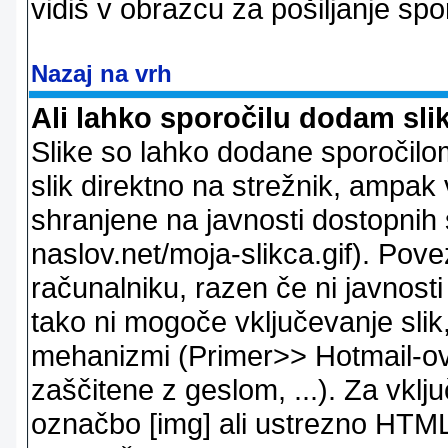
vidiš v obrazcu za pošiljanje spo
Nazaj na vrh
Ali lahko sporočilu dodam sli
Slike so lahko dodane sporočil
slik direktno na strežnik, ampak v
shranjene na javnosti dostopnih 
naslov.net/moja-slikca.gif). Pov
računalniku, razen če ni javnost
tako ni mogoče vključevanje slik,
mehanizmi (Primer>> Hotmail-ov i
zaščitene z geslom, ...). Za vkl
označbo [img] ali ustrezno HTML