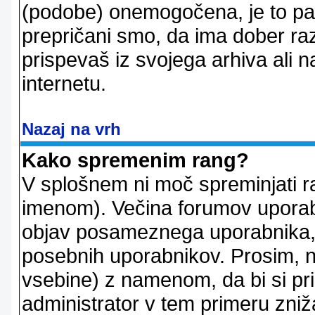
(podobe) onemogočena, je to pač
prepričani smo, da ima dober raz
prispevaš iz svojega arhiva ali n
internetu.
Nazaj na vrh
Kako spremenim rang?
V splošnem ni moč spreminjati r
imenom). Večina forumov uporablj
objav posameznega uporabnika, 
posebnih uporabnikov. Prosim, n
vsebine) z namenom, da bi si prid
administrator v tem primeru znižal