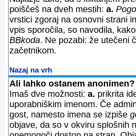
poiščeš na dveh mestih:
a.
Pogo
vrstici zgoraj na osnovni strani i
vpis sporočila, so navodila, kako
BBkoda
. Ne pozabi: že utečeni 
začetnikom.
Nazaj na vrh
Ali lahko ostanem anonimen?
Imaš dve možnosti:
a.
prikrita id
uporabniškim imenom. Če adminis
gost, namesto imena se izpiše
g
objave, da so v okviru splošnih 
onemogoči dostop na stran. Ob