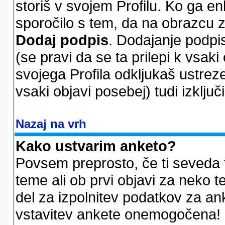
storiš v svojem Profilu. Ko ga en
sporočilo s tem, da na obrazcu z
Dodaj podpis
. Dodajanje podpis
(se pravi da se ta prilepi k vsaki
svojega Profila odkljukaš ustrez
vsaki objavi posebej) tudi izključi
Nazaj na vrh
Kako ustvarim anketo?
Povsem preprosto, če ti seveda 
teme ali ob prvi objavi za neko t
del za izpolnitev podatkov za ank
vstavitev ankete onemogočena! P