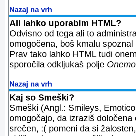
Nazaj na vrh
Ali lahko uporabim HTML?
Odvisno od tega ali to administ
omogočena, boš kmalu spoznal d
Prav tako lahko HTML tudi onemo
sporočila odkljukaš polje
Onemo
Nazaj na vrh
Kaj so Smeški?
Smeški (Angl.: Smileys, Emoticon
omogočajo, da izraziš določena 
srečen, :( pomeni da si žalosten