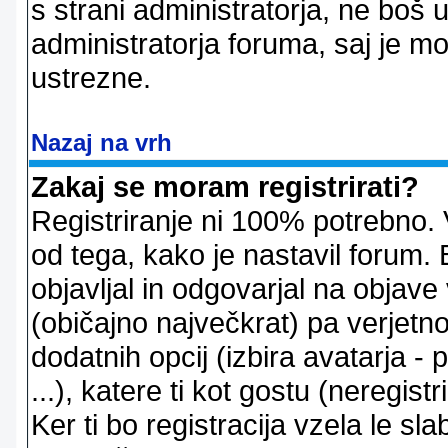
s strani administratorja, ne boš 
administratorja foruma, saj je m
ustrezne.
Nazaj na vrh
Zakaj se moram registrirati?
Registriranje ni 100% potrebno. 
od tega, kako je nastavil forum. 
objavljal in odgovarjal na objav
(običajno največkrat) pa verjetno 
dodatnih opcij (izbira avatarja -
...), katere ti kot gostu (neregi
Ker ti bo registracija vzela le sl