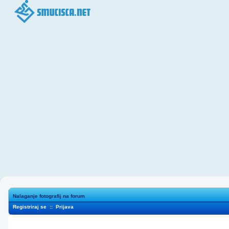
Nalaganje fotografij na forum
Registriraj se
::
Prijava