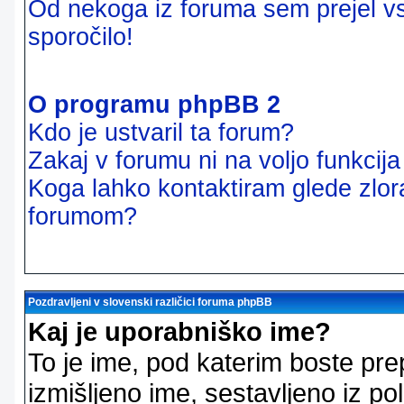
Od nekoga iz foruma sem prejel vsi
sporočilo!
O programu phpBB 2
Kdo je ustvaril ta forum?
Zakaj v forumu ni na voljo funkcij
Koga lahko kontaktiram glede zlor
forumom?
Pozdravljeni v slovenski različici foruma phpBB
Kaj je uporabniško ime?
To je ime, pod katerim boste pre
izmišljeno ime, sestavljeno iz pol