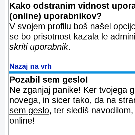
Kako odstranim vidnost uporab
(online) uporabnikov?
V svojem profilu boš našel opcij
se bo prisotnost kazala le admin
skriti uporabnik
.
Nazaj na vrh
Pozabil sem geslo!
Ne zganjaj panike! Ker tvojega g
novega, in sicer tako, da na stran
sem geslo
, ter slediš navodilom
online!