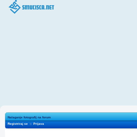
Nalaganje fotografij na forum
Registriraj se
::
Prijava