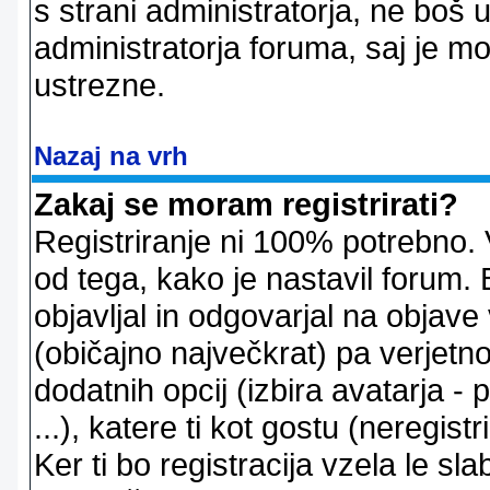
s strani administratorja, ne boš 
administratorja foruma, saj je m
ustrezne.
Nazaj na vrh
Zakaj se moram registrirati?
Registriranje ni 100% potrebno. 
od tega, kako je nastavil forum. 
objavljal in odgovarjal na objav
(običajno največkrat) pa verjetno 
dodatnih opcij (izbira avatarja -
...), katere ti kot gostu (neregi
Ker ti bo registracija vzela le sl