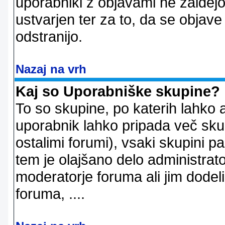
uporabniki z objavami ne zaidejo
ustvarjen ter za to, da se objave
odstranijo.
Nazaj na vrh
Kaj so Uporabniške skupine?
To so skupine, po katerih lahko 
uporabnik lahko pripada več skup
ostalimi forumi), vsaki skupini p
tem je olajšano delo administrator
moderatorje foruma ali jim dode
foruma, ....