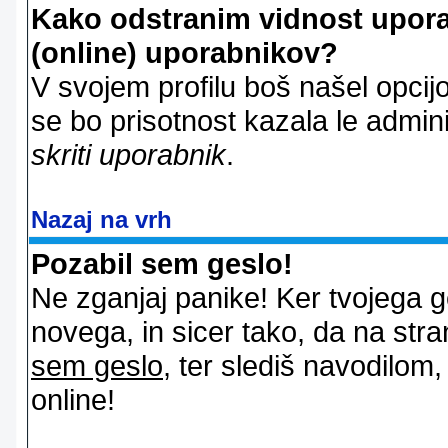
Kako odstranim vidnost uporab
(online) uporabnikov?
V svojem profilu boš našel opcij
se bo prisotnost kazala le admin
skriti uporabnik
.
Nazaj na vrh
Pozabil sem geslo!
Ne zganjaj panike! Ker tvojega g
novega, in sicer tako, da na stran
sem geslo
, ter slediš navodilom
online!