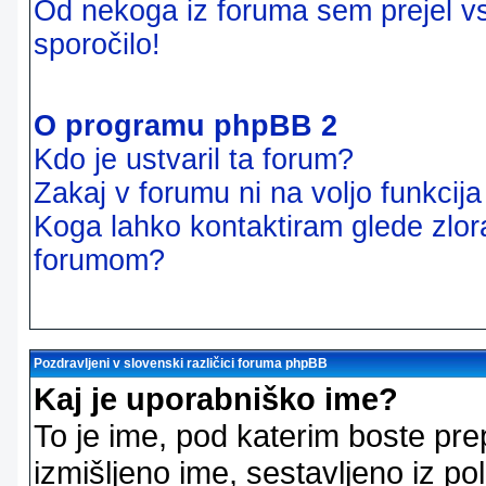
Od nekoga iz foruma sem prejel vsi
sporočilo!
O programu phpBB 2
Kdo je ustvaril ta forum?
Zakaj v forumu ni na voljo funkcij
Koga lahko kontaktiram glede zlor
forumom?
Pozdravljeni v slovenski različici foruma phpBB
Kaj je uporabniško ime?
To je ime, pod katerim boste pre
izmišljeno ime, sestavljeno iz pol