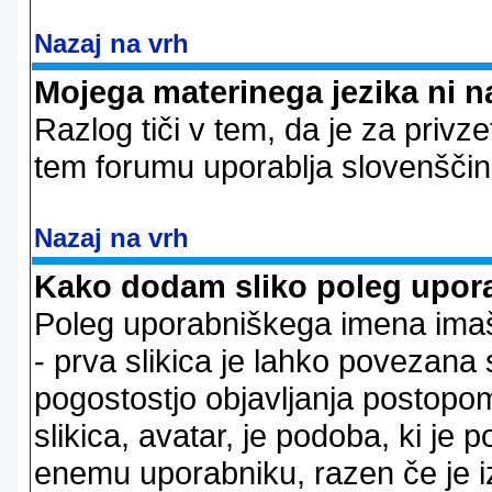
Nazaj na vrh
Mojega materinega jezika ni n
Razlog tiči v tem, da je za privze
tem forumu uporablja slovenščin
Nazaj na vrh
Kako dodam sliko poleg upor
Poleg uporabniškega imena imaš l
- prva slikica je lahko povezana 
pogostostjo objavljanja postopom
slikica, avatar, je podoba, ki j
enemu uporabniku, razen če je izb