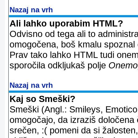
Nazaj na vrh
Ali lahko uporabim HTML?
Odvisno od tega ali to administ
omogočena, boš kmalu spoznal d
Prav tako lahko HTML tudi onemo
sporočila odkljukaš polje
Onemo
Nazaj na vrh
Kaj so Smeški?
Smeški (Angl.: Smileys, Emoticon
omogočajo, da izraziš določena 
srečen, :( pomeni da si žalosten