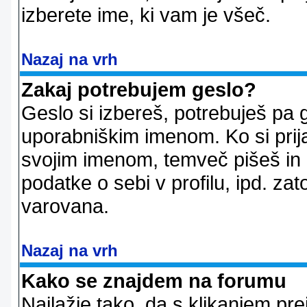
izberete ime, ki vam je všeč.
Nazaj na vrh
Zakaj potrebujem geslo?
Geslo si izbereš, potrebuješ pa 
uporabniškim imenom. Ko si prij
svojim imenom, temveč pišeš in 
podatke o sebi v profilu, ipd. zato
varovana.
Nazaj na vrh
Kako se znajdem na forumu
Najlažje tako, da s klikanjem pr