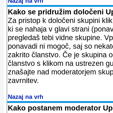
Nazaj na vrh
Kako se pridružim določeni U
Za pristop k določeni skupini kl
ki se nahaja v glavi strani (ponav
pregledaš tebi vidne skupine. V
ponavadi ni mogoč, saj so nekate
zakrito članstvo. Če je skupina 
članstvo s klikom na ustrezen g
znašajte nad moderatorjem skupi
zavrnitev.
Nazaj na vrh
Kako postanem moderator Up