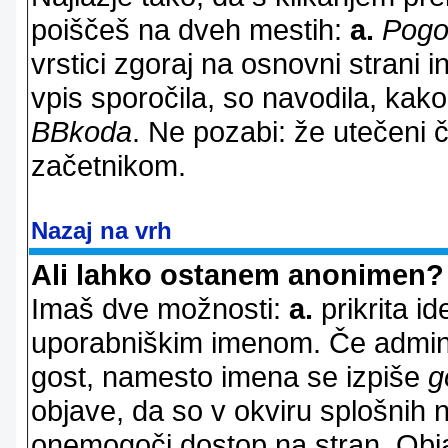
poiščeš na dveh mestih:
a.
Pogo
vrstici zgoraj na osnovni strani i
vpis sporočila, so navodila, kako
BBkoda
. Ne pozabi: že utečeni 
začetnikom.
Nazaj na vrh
Ali lahko ostanem anonimen?
Imaš dve možnosti:
a.
prikrita id
uporabniškim imenom. Če adminis
gost, namesto imena se izpiše
g
objave, da so v okviru splošnih 
onemogoči dostop na stran. Ob