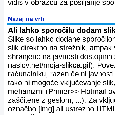
vidiš v obrazcu za pošiljanje spo
Nazaj na vrh
Ali lahko sporočilu dodam sli
Slike so lahko dodane sporočil
slik direktno na strežnik, ampak v
shranjene na javnosti dostopnih 
naslov.net/moja-slikca.gif). Pov
računalniku, razen če ni javnost
tako ni mogoče vključevanje slik,
mehanizmi (Primer>> Hotmail-ov i
zaščitene z geslom, ...). Za vkl
označbo [img] ali ustrezno HTML