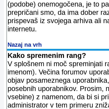
(podobe) onemogočena, je to pač
prepričani smo, da ima dober raz
prispevaš iz svojega arhiva ali n
internetu.
Nazaj na vrh
Kako spremenim rang?
V splošnem ni moč spreminjati r
imenom). Večina forumov uporablj
objav posameznega uporabnika, 
posebnih uporabnikov. Prosim, n
vsebine) z namenom, da bi si prid
administrator v tem primeru znižal