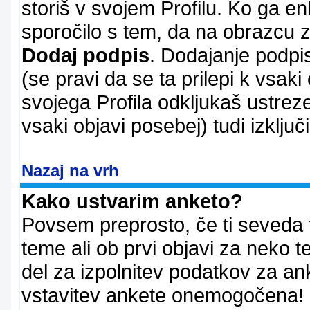
storiš v svojem Profilu. Ko ga en
sporočilo s tem, da na obrazcu z
Dodaj podpis
. Dodajanje podpis
(se pravi da se ta prilepi k vsaki
svojega Profila odkljukaš ustrez
vsaki objavi posebej) tudi izključi
Nazaj na vrh
Kako ustvarim anketo?
Povsem preprosto, če ti seveda 
teme ali ob prvi objavi za neko t
del za izpolnitev podatkov za ank
vstavitev ankete onemogočena! P