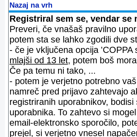
Nazaj na vrh
Registriral sem se, vendar se 
Preveri, če vnašaš pravilno upor
potem sta se lahko zgodili dve stv
- če je vključena opcija 'COPPA sup
mlajši od 13 let
, potem boš moral s
Če pa temu ni tako, ...
- potem je verjetno potrebno vaš 
namreč pred prijavo zahtevajo a
registriranih uporabnikov, bodisi
uporabnika. To zahtevo si mogel op
email-elektronsko sporočilo, pot
prejel, si verjetno vnesel napače