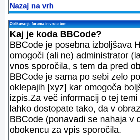
Nazaj na vrh
Oblikovanje foruma in vrste tem
Kaj je koda BBCode?
BBCode je posebna izboljšava H
omogoči (ali ne) administrator (
vnos sporočila, s tem da pred ob
BBCode je sama po sebi zelo po
oklepajih [xyz] kar omogoča bolj
izpis.Za več informacij o tej temi
lahko dostopate tako, da v obra
BBCode (ponavadi se nahaja v dr
obokencu za vpis sporočila.