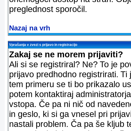
preglednost sporočil.
Nazaj na vrh
Vprašanja v zvezi s prijavo in registracijo
Zakaj se ne morem prijaviti?
Ali si se registriral? Ne? To je
prijavo predhodno registrirati. 
tem primeru se ti bo prikazalo us
potem kontaktiraj administratorja
vstopa. Če pa ni nič od naveden
in geslo, ki si ga vnesel pri prij
nastali problem. Ča pa še klju