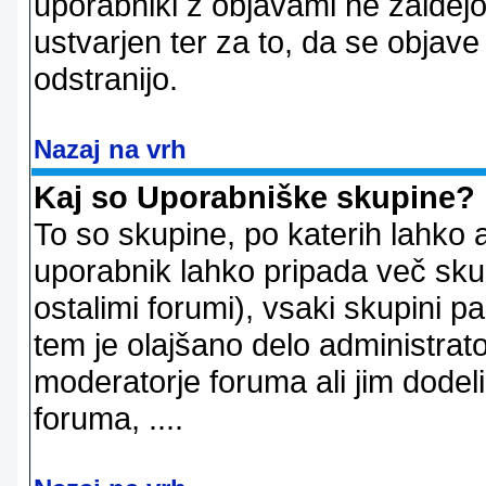
uporabniki z objavami ne zaidejo
ustvarjen ter za to, da se objave
odstranijo.
Nazaj na vrh
Kaj so Uporabniške skupine?
To so skupine, po katerih lahko 
uporabnik lahko pripada več skup
ostalimi forumi), vsaki skupini p
tem je olajšano delo administrator
moderatorje foruma ali jim dode
foruma, ....