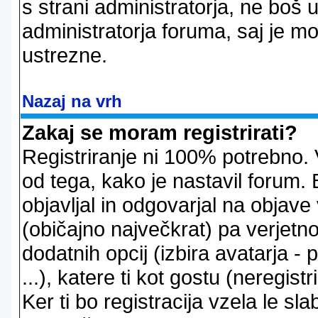
s strani administratorja, ne boš 
administratorja foruma, saj je m
ustrezne.
Nazaj na vrh
Zakaj se moram registrirati?
Registriranje ni 100% potrebno. 
od tega, kako je nastavil forum. 
objavljal in odgovarjal na objav
(običajno največkrat) pa verjetno 
dodatnih opcij (izbira avatarja -
...), katere ti kot gostu (neregi
Ker ti bo registracija vzela le sl