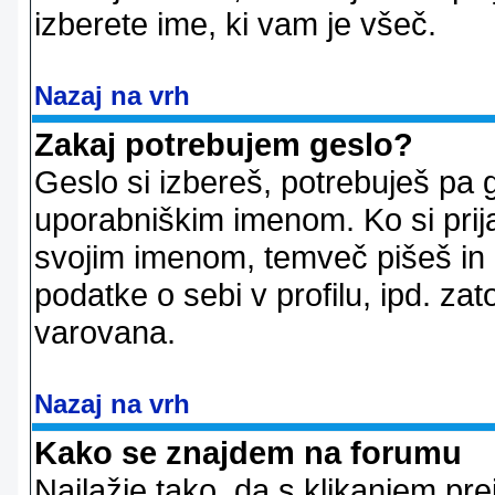
izberete ime, ki vam je všeč.
Nazaj na vrh
Zakaj potrebujem geslo?
Geslo si izbereš, potrebuješ pa 
uporabniškim imenom. Ko si prij
svojim imenom, temveč pišeš in 
podatke o sebi v profilu, ipd. zato
varovana.
Nazaj na vrh
Kako se znajdem na forumu
Najlažje tako, da s klikanjem pr