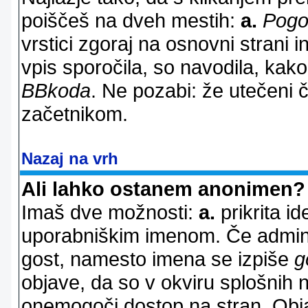
poiščeš na dveh mestih:
a.
Pogo
vrstici zgoraj na osnovni strani i
vpis sporočila, so navodila, kako
BBkoda
. Ne pozabi: že utečeni 
začetnikom.
Nazaj na vrh
Ali lahko ostanem anonimen?
Imaš dve možnosti:
a.
prikrita id
uporabniškim imenom. Če adminis
gost, namesto imena se izpiše
g
objave, da so v okviru splošnih 
onemogoči dostop na stran. Ob