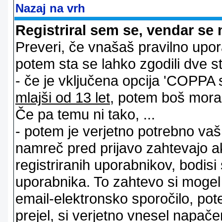
Nazaj na vrh
Registriral sem se, vendar se 
Preveri, če vnašaš pravilno upor
potem sta se lahko zgodili dve stv
- če je vključena opcija 'COPPA sup
mlajši od 13 let
, potem boš moral s
Če pa temu ni tako, ...
- potem je verjetno potrebno vaš 
namreč pred prijavo zahtevajo a
registriranih uporabnikov, bodisi
uporabnika. To zahtevo si mogel op
email-elektronsko sporočilo, pot
prejel, si verjetno vnesel napače