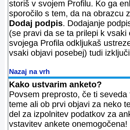
storiš v svojem Profilu. Ko ga en
sporočilo s tem, da na obrazcu z
Dodaj podpis
. Dodajanje podpis
(se pravi da se ta prilepi k vsaki
svojega Profila odkljukaš ustrez
vsaki objavi posebej) tudi izključi
Nazaj na vrh
Kako ustvarim anketo?
Povsem preprosto, če ti seveda 
teme ali ob prvi objavi za neko t
del za izpolnitev podatkov za ank
vstavitev ankete onemogočena! P