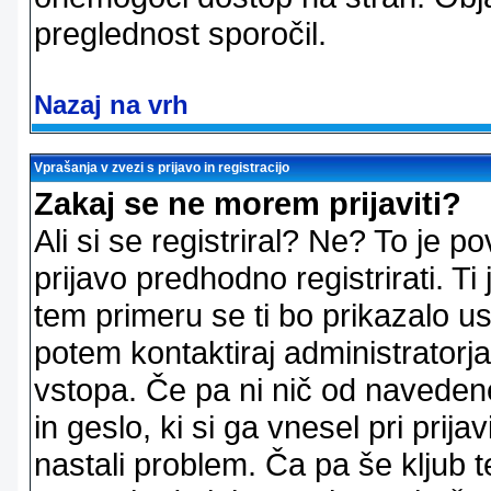
preglednost sporočil.
Nazaj na vrh
Vprašanja v zvezi s prijavo in registracijo
Zakaj se ne morem prijaviti?
Ali si se registriral? Ne? To je
prijavo predhodno registrirati. 
tem primeru se ti bo prikazalo us
potem kontaktiraj administratorja
vstopa. Če pa ni nič od naveden
in geslo, ki si ga vnesel pri prij
nastali problem. Ča pa še klju