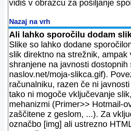
vidiš v obrazcu za pošiljanje spo
Nazaj na vrh
Ali lahko sporočilu dodam sli
Slike so lahko dodane sporočil
slik direktno na strežnik, ampak v
shranjene na javnosti dostopnih 
naslov.net/moja-slikca.gif). Pov
računalniku, razen če ni javnost
tako ni mogoče vključevanje slik,
mehanizmi (Primer>> Hotmail-ov i
zaščitene z geslom, ...). Za vkl
označbo [img] ali ustrezno HTML