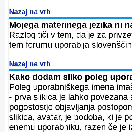
Nazaj na vrh
Mojega materinega jezika ni n
Razlog tiči v tem, da je za privze
tem forumu uporablja slovenščin
Nazaj na vrh
Kako dodam sliko poleg upor
Poleg uporabniškega imena imaš l
- prva slikica je lahko povezana 
pogostostjo objavljanja postopom
slikica, avatar, je podoba, ki j
enemu uporabniku, razen če je izb