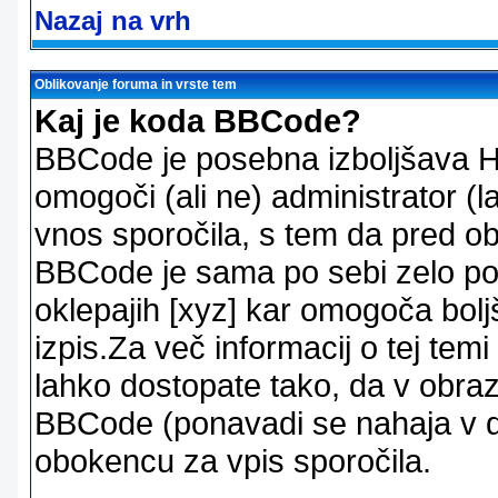
Nazaj na vrh
Oblikovanje foruma in vrste tem
Kaj je koda BBCode?
BBCode je posebna izboljšava H
omogoči (ali ne) administrator (
vnos sporočila, s tem da pred ob
BBCode je sama po sebi zelo po
oklepajih [xyz] kar omogoča bolj
izpis.Za več informacij o tej temi
lahko dostopate tako, da v obra
BBCode (ponavadi se nahaja v dr
obokencu za vpis sporočila.