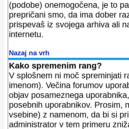
(podobe) onemogočena, je to pač
prepričani smo, da ima dober raz
prispevaš iz svojega arhiva ali n
internetu.
Nazaj na vrh
Kako spremenim rang?
V splošnem ni moč spreminjati r
imenom). Večina forumov uporablj
objav posameznega uporabnika, 
posebnih uporabnikov. Prosim, n
vsebine) z namenom, da bi si prid
administrator v tem primeru znižal