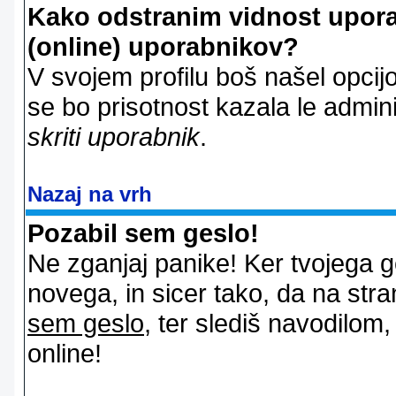
Kako odstranim vidnost uporab
(online) uporabnikov?
V svojem profilu boš našel opcij
se bo prisotnost kazala le admin
skriti uporabnik
.
Nazaj na vrh
Pozabil sem geslo!
Ne zganjaj panike! Ker tvojega g
novega, in sicer tako, da na stran
sem geslo
, ter slediš navodilom
online!