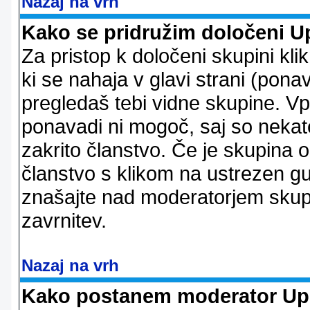
Nazaj na vrh
Kako se pridružim določeni U
Za pristop k določeni skupini kl
ki se nahaja v glavi strani (ponav
pregledaš tebi vidne skupine. V
ponavadi ni mogoč, saj so nekate
zakrito članstvo. Če je skupina 
članstvo s klikom na ustrezen g
znašajte nad moderatorjem skupi
zavrnitev.
Nazaj na vrh
Kako postanem moderator Up