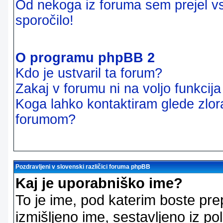
Od nekoga iz foruma sem prejel vsi
sporočilo!
O programu phpBB 2
Kdo je ustvaril ta forum?
Zakaj v forumu ni na voljo funkcij
Koga lahko kontaktiram glede zlor
forumom?
Pozdravljeni v slovenski različici foruma phpBB
Kaj je uporabniško ime?
To je ime, pod katerim boste pre
izmišljeno ime, sestavljeno iz pol