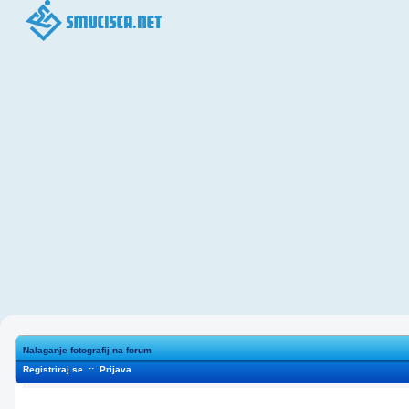
Nalaganje fotografij na forum
Registriraj se
::
Prijava