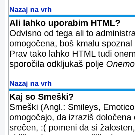
Nazaj na vrh
Ali lahko uporabim HTML?
Odvisno od tega ali to administ
omogočena, boš kmalu spoznal d
Prav tako lahko HTML tudi onemo
sporočila odkljukaš polje
Onemo
Nazaj na vrh
Kaj so Smeški?
Smeški (Angl.: Smileys, Emoticon
omogočajo, da izraziš določena 
srečen, :( pomeni da si žalosten