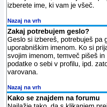
izberete ime, ki vam je všeč.
Nazaj na vrh
Zakaj potrebujem geslo?
Geslo si izbereš, potrebuješ pa 
uporabniškim imenom. Ko si prij
svojim imenom, temveč pišeš in 
podatke o sebi v profilu, ipd. zato
varovana.
Nazaj na vrh
Kako se znajdem na forumu
Najlažje tako, da s klikanjem pr