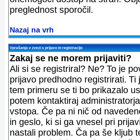
preglednost sporočil.
Nazaj na vrh
Vprašanja v zvezi s prijavo in registracijo
Zakaj se ne morem prijaviti?
Ali si se registriral? Ne? To je
prijavo predhodno registrirati. 
tem primeru se ti bo prikazalo us
potem kontaktiraj administratorja
vstopa. Če pa ni nič od naveden
in geslo, ki si ga vnesel pri prij
nastali problem. Ča pa še klju