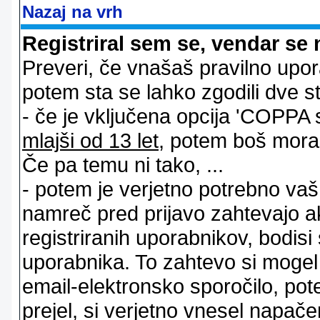
Nazaj na vrh
Registriral sem se, vendar se 
Preveri, če vnašaš pravilno upor
potem sta se lahko zgodili dve stv
- če je vključena opcija 'COPPA sup
mlajši od 13 let
, potem boš moral s
Če pa temu ni tako, ...
- potem je verjetno potrebno vaš 
namreč pred prijavo zahtevajo a
registriranih uporabnikov, bodisi
uporabnika. To zahtevo si mogel op
email-elektronsko sporočilo, pot
prejel, si verjetno vnesel napače