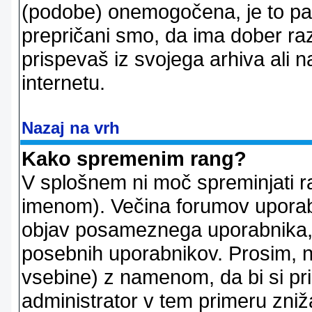
(podobe) onemogočena, je to pač
prepričani smo, da ima dober raz
prispevaš iz svojega arhiva ali n
internetu.
Nazaj na vrh
Kako spremenim rang?
V splošnem ni moč spreminjati r
imenom). Večina forumov uporablj
objav posameznega uporabnika, 
posebnih uporabnikov. Prosim, n
vsebine) z namenom, da bi si prid
administrator v tem primeru znižal