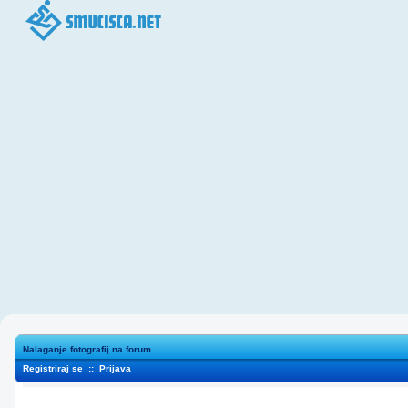
Nalaganje fotografij na forum
Registriraj se
::
Prijava