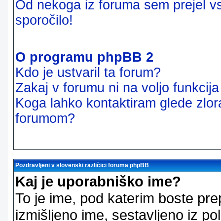
Od nekoga iz foruma sem prejel vsi
sporočilo!
O programu phpBB 2
Kdo je ustvaril ta forum?
Zakaj v forumu ni na voljo funkcij
Koga lahko kontaktiram glede zlor
forumom?
Pozdravljeni v slovenski različici foruma phpBB
Kaj je uporabniško ime?
To je ime, pod katerim boste pre
izmišljeno ime, sestavljeno iz pol