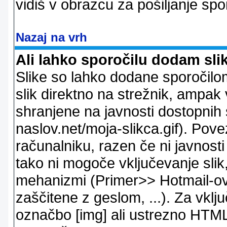
vidiš v obrazcu za pošiljanje spo
Nazaj na vrh
Ali lahko sporočilu dodam sli
Slike so lahko dodane sporočil
slik direktno na strežnik, ampak v
shranjene na javnosti dostopnih 
naslov.net/moja-slikca.gif). Pov
računalniku, razen če ni javnost
tako ni mogoče vključevanje slik,
mehanizmi (Primer>> Hotmail-ov i
zaščitene z geslom, ...). Za vkl
označbo [img] ali ustrezno HTML