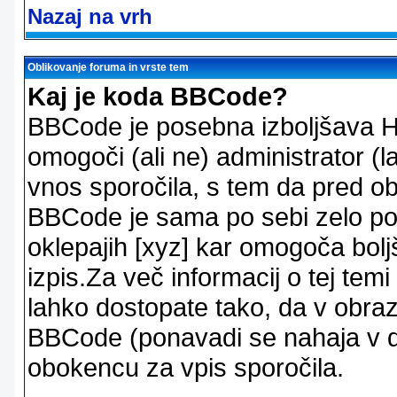
Nazaj na vrh
Oblikovanje foruma in vrste tem
Kaj je koda BBCode?
BBCode je posebna izboljšava H
omogoči (ali ne) administrator (
vnos sporočila, s tem da pred ob
BBCode je sama po sebi zelo po
oklepajih [xyz] kar omogoča bolj
izpis.Za več informacij o tej temi
lahko dostopate tako, da v obra
BBCode (ponavadi se nahaja v dr
obokencu za vpis sporočila.