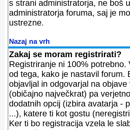
s strani administratorja, ne boš 
administratorja foruma, saj je m
ustrezne.
Nazaj na vrh
Zakaj se moram registrirati?
Registriranje ni 100% potrebno. 
od tega, kako je nastavil forum. 
objavljal in odgovarjal na objav
(običajno največkrat) pa verjetno 
dodatnih opcij (izbira avatarja -
...), katere ti kot gostu (neregi
Ker ti bo registracija vzela le sl