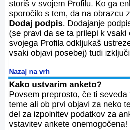
storiš v svojem Profilu. Ko ga en
sporočilo s tem, da na obrazcu z
Dodaj podpis
. Dodajanje podpis
(se pravi da se ta prilepi k vsaki
svojega Profila odkljukaš ustrez
vsaki objavi posebej) tudi izključi
Nazaj na vrh
Kako ustvarim anketo?
Povsem preprosto, če ti seveda 
teme ali ob prvi objavi za neko t
del za izpolnitev podatkov za ank
vstavitev ankete onemogočena! P