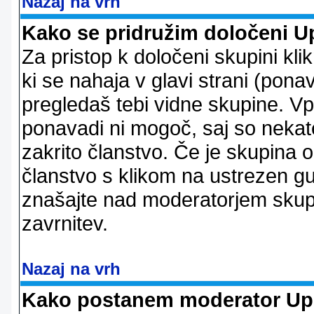
Nazaj na vrh
Kako se pridružim določeni U
Za pristop k določeni skupini kl
ki se nahaja v glavi strani (ponav
pregledaš tebi vidne skupine. V
ponavadi ni mogoč, saj so nekate
zakrito članstvo. Če je skupina 
članstvo s klikom na ustrezen g
znašajte nad moderatorjem skupi
zavrnitev.
Nazaj na vrh
Kako postanem moderator Up