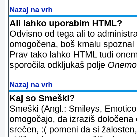
Nazaj na vrh
Ali lahko uporabim HTML?
Odvisno od tega ali to administ
omogočena, boš kmalu spoznal d
Prav tako lahko HTML tudi onemo
sporočila odkljukaš polje
Onemo
Nazaj na vrh
Kaj so Smeški?
Smeški (Angl.: Smileys, Emoticon
omogočajo, da izraziš določena 
srečen, :( pomeni da si žalosten