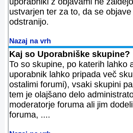
uporabniki z objavami ne zaidejo
ustvarjen ter za to, da se objave
odstranijo.
Nazaj na vrh
Kaj so Uporabniške skupine?
To so skupine, po katerih lahko 
uporabnik lahko pripada več skup
ostalimi forumi), vsaki skupini p
tem je olajšano delo administrator
moderatorje foruma ali jim dode
foruma, ....