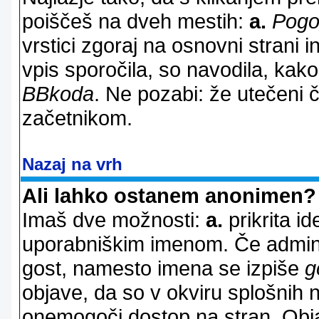
poiščeš na dveh mestih:
a.
Pogo
vrstici zgoraj na osnovni strani i
vpis sporočila, so navodila, kako
BBkoda
. Ne pozabi: že utečeni 
začetnikom.
Nazaj na vrh
Ali lahko ostanem anonimen?
Imaš dve možnosti:
a.
prikrita id
uporabniškim imenom. Če adminis
gost, namesto imena se izpiše
g
objave, da so v okviru splošnih 
onemogoči dostop na stran. Ob