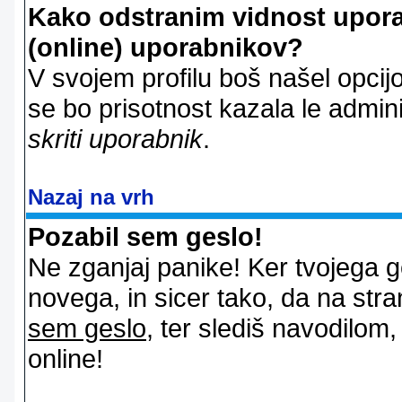
Kako odstranim vidnost uporab
(online) uporabnikov?
V svojem profilu boš našel opcij
se bo prisotnost kazala le admin
skriti uporabnik
.
Nazaj na vrh
Pozabil sem geslo!
Ne zganjaj panike! Ker tvojega g
novega, in sicer tako, da na stran
sem geslo
, ter slediš navodilom
online!