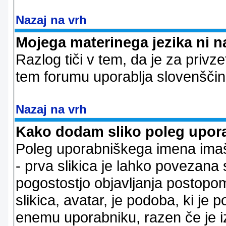
Nazaj na vrh
Mojega materinega jezika ni n
Razlog tiči v tem, da je za privze
tem forumu uporablja slovenščin
Nazaj na vrh
Kako dodam sliko poleg upor
Poleg uporabniškega imena imaš l
- prva slikica je lahko povezana 
pogostostjo objavljanja postopom
slikica, avatar, je podoba, ki j
enemu uporabniku, razen če je izb