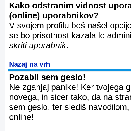
Kako odstranim vidnost uporab
(online) uporabnikov?
V svojem profilu boš našel opcij
se bo prisotnost kazala le admin
skriti uporabnik
.
Nazaj na vrh
Pozabil sem geslo!
Ne zganjaj panike! Ker tvojega g
novega, in sicer tako, da na stran
sem geslo
, ter slediš navodilom
online!