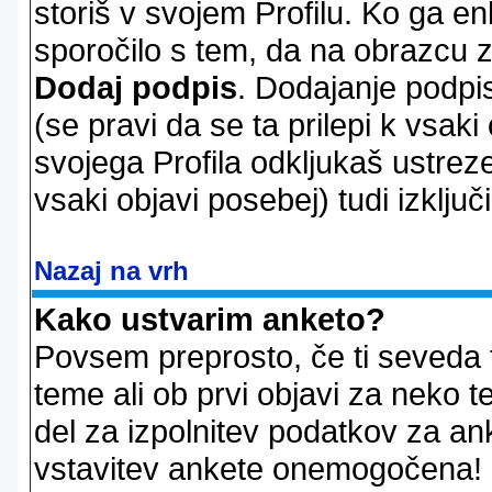
storiš v svojem Profilu. Ko ga en
sporočilo s tem, da na obrazcu z
Dodaj podpis
. Dodajanje podpis
(se pravi da se ta prilepi k vsaki
svojega Profila odkljukaš ustrez
vsaki objavi posebej) tudi izključi
Nazaj na vrh
Kako ustvarim anketo?
Povsem preprosto, če ti seveda 
teme ali ob prvi objavi za neko t
del za izpolnitev podatkov za ank
vstavitev ankete onemogočena! P