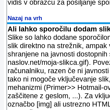
vidiš v obrazcu za pošiljanje spo
Nazaj na vrh
Ali lahko sporočilu dodam sli
Slike so lahko dodane sporočil
slik direktno na strežnik, ampak v
shranjene na javnosti dostopnih 
naslov.net/moja-slikca.gif). Pov
računalniku, razen če ni javnost
tako ni mogoče vključevanje slik,
mehanizmi (Primer>> Hotmail-ov i
zaščitene z geslom, ...). Za vkl
označbo [img] ali ustrezno HTML