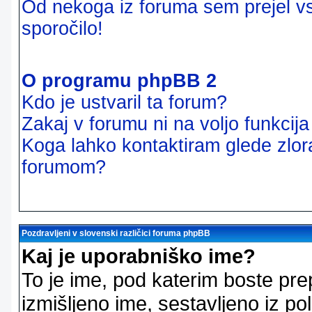
Od nekoga iz foruma sem prejel vsi
sporočilo!
O programu phpBB 2
Kdo je ustvaril ta forum?
Zakaj v forumu ni na voljo funkcij
Koga lahko kontaktiram glede zlor
forumom?
Pozdravljeni v slovenski različici foruma phpBB
Kaj je uporabniško ime?
To je ime, pod katerim boste pre
izmišljeno ime, sestavljeno iz pol