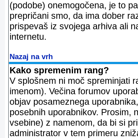
(podobe) onemogočena, je to pač
prepričani smo, da ima dober raz
prispevaš iz svojega arhiva ali n
internetu.
Nazaj na vrh
Kako spremenim rang?
V splošnem ni moč spreminjati r
imenom). Večina forumov uporablj
objav posameznega uporabnika, 
posebnih uporabnikov. Prosim, n
vsebine) z namenom, da bi si prid
administrator v tem primeru znižal