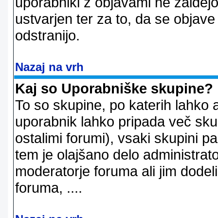
uporabniki z objavami ne zaidejo
ustvarjen ter za to, da se objave
odstranijo.
Nazaj na vrh
Kaj so Uporabniške skupine?
To so skupine, po katerih lahko 
uporabnik lahko pripada več skup
ostalimi forumi), vsaki skupini p
tem je olajšano delo administrator
moderatorje foruma ali jim dode
foruma, ....