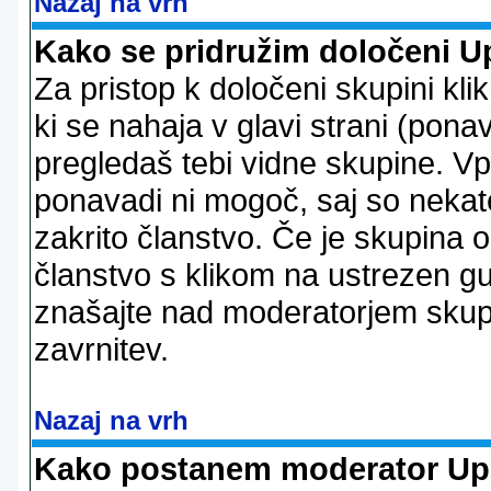
Nazaj na vrh
Kako se pridružim določeni U
Za pristop k določeni skupini kl
ki se nahaja v glavi strani (ponav
pregledaš tebi vidne skupine. V
ponavadi ni mogoč, saj so nekate
zakrito članstvo. Če je skupina 
članstvo s klikom na ustrezen g
znašajte nad moderatorjem skupi
zavrnitev.
Nazaj na vrh
Kako postanem moderator Up