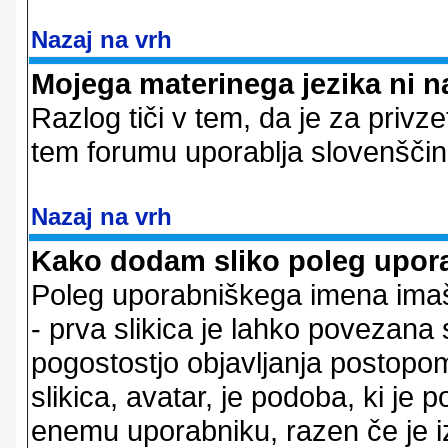
Nazaj na vrh
Mojega materinega jezika ni n
Razlog tiči v tem, da je za privze
tem forumu uporablja slovenščin
Nazaj na vrh
Kako dodam sliko poleg upor
Poleg uporabniškega imena imaš l
- prva slikica je lahko povezana 
pogostostjo objavljanja postopom
slikica, avatar, je podoba, ki j
enemu uporabniku, razen če je izb