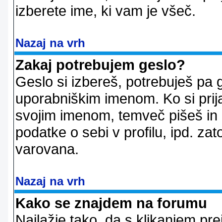
izberete ime, ki vam je všeč.
Nazaj na vrh
Zakaj potrebujem geslo?
Geslo si izbereš, potrebuješ pa 
uporabniškim imenom. Ko si prij
svojim imenom, temveč pišeš in 
podatke o sebi v profilu, ipd. zato
varovana.
Nazaj na vrh
Kako se znajdem na forumu
Najlažje tako, da s klikanjem pr