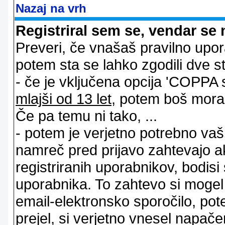
Nazaj na vrh
Registriral sem se, vendar se 
Preveri, če vnašaš pravilno upor
potem sta se lahko zgodili dve stv
- če je vključena opcija 'COPPA sup
mlajši od 13 let
, potem boš moral s
Če pa temu ni tako, ...
- potem je verjetno potrebno vaš 
namreč pred prijavo zahtevajo a
registriranih uporabnikov, bodisi
uporabnika. To zahtevo si mogel op
email-elektronsko sporočilo, pot
prejel, si verjetno vnesel napače