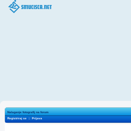
Nalaganje fotografij na forum
Registriraj se
::
Prijava