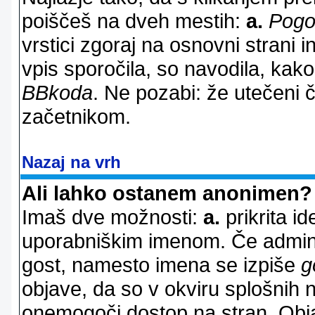
poiščeš na dveh mestih:
a.
Pogo
vrstici zgoraj na osnovni strani i
vpis sporočila, so navodila, kako
BBkoda
. Ne pozabi: že utečeni 
začetnikom.
Nazaj na vrh
Ali lahko ostanem anonimen?
Imaš dve možnosti:
a.
prikrita id
uporabniškim imenom. Če adminis
gost, namesto imena se izpiše
g
objave, da so v okviru splošnih 
onemogoči dostop na stran. Ob