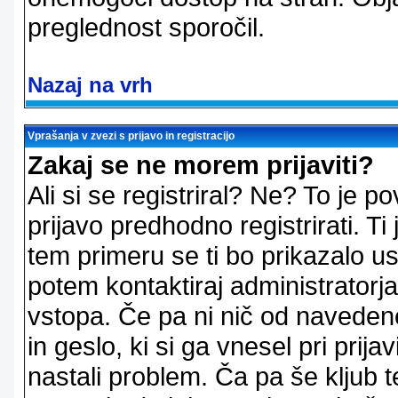
preglednost sporočil.
Nazaj na vrh
Vprašanja v zvezi s prijavo in registracijo
Zakaj se ne morem prijaviti?
Ali si se registriral? Ne? To je
prijavo predhodno registrirati. 
tem primeru se ti bo prikazalo us
potem kontaktiraj administratorja
vstopa. Če pa ni nič od naveden
in geslo, ki si ga vnesel pri prij
nastali problem. Ča pa še klju