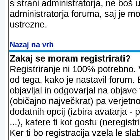
s strani administratorja, ne boš 
administratorja foruma, saj je m
ustrezne.
Nazaj na vrh
Zakaj se moram registrirati?
Registriranje ni 100% potrebno. 
od tega, kako je nastavil forum. 
objavljal in odgovarjal na objav
(običajno največkrat) pa verjetno 
dodatnih opcij (izbira avatarja -
...), katere ti kot gostu (neregi
Ker ti bo registracija vzela le sl