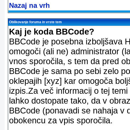
Nazaj na vrh
Oblikovanje foruma in vrste tem
Kaj je koda BBCode?
BBCode je posebna izboljšava H
omogoči (ali ne) administrator (
vnos sporočila, s tem da pred ob
BBCode je sama po sebi zelo po
oklepajih [xyz] kar omogoča bolj
izpis.Za več informacij o tej temi
lahko dostopate tako, da v obra
BBCode (ponavadi se nahaja v dr
obokencu za vpis sporočila.