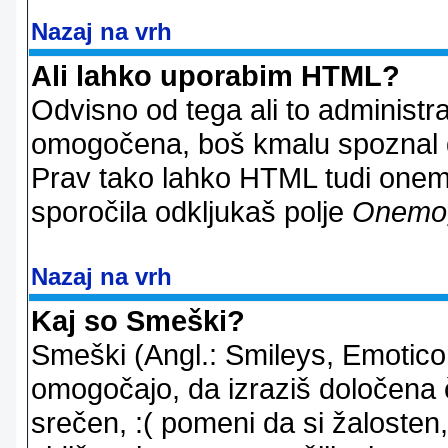
Nazaj na vrh
Ali lahko uporabim HTML?
Odvisno od tega ali to administ
omogočena, boš kmalu spoznal d
Prav tako lahko HTML tudi onemo
sporočila odkljukaš polje
Onemo
Nazaj na vrh
Kaj so Smeški?
Smeški (Angl.: Smileys, Emoticon
omogočajo, da izraziš določena 
srečen, :( pomeni da si žalosten