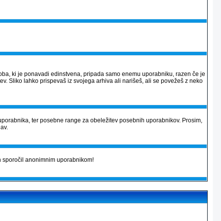
 podoba, ki je ponavadi edinstvena, pripada samo enemu uporabniku, razen če je
v. Sliko lahko prispevaš iz svojega arhiva ali narišeš, ali se povežeš z neko
uporabnika, ter posebne range za obeležitev posebnih uporabnikov. Prosim,
jav.
kih sporočil anonimnim uporabnikom!