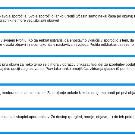
š le svoja sporočila. Svoje sporočilo lahko urediš (včasih samo nekaj časa po obja
orabnik ne more več izbrisati objave!
v svojem Profilu. Ko ga enkrat ustvariš, ga enostavno vključiš v sporočilo s tem, d
i k vsaki objavi) in sicer tako, da v nastavitvah svojega Profila odkljukaš ustrezeno 
 prvi objavi za neko temo se ti mora v obrazcu prikazati tudi del za izpolnitev pod
saj dve opciji za glasovanje. Prav tako lahko omejiš čas zbiranja glasov (0 pomeni 
j, moderator ali administrator. Za urejanje ankete kliknite na gumb uredi pri prvi objavi
om ali skupini uporabnikov. Za dostop (pregled, branje, objavo, ...) do teh potrebu