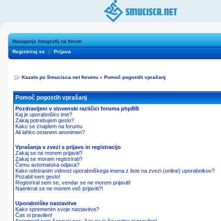
Nalaganje fotografij na forum
Registriraj se
::
Prijava
Kazalo po Smucisca.net forumu
»
Pomoč pogostih vprašanj
Pomoč pogostih vprašanj
Pozdravljeni v slovenski različici foruma phpBB
Kaj je uporabniško ime?
Zakaj potrebujem geslo?
Kako se znajdem na forumu
Ali lahko ostanem anonimen?
Vprašanja v zvezi s prijavo in registracijo
Zakaj se ne morem prijaviti?
Zakaj se moram registrirati?
Čemu avtomatska odjava?
Kako odstranim vidnost uporabniškega imena z liste na zvezi (online) uporabnikov?
Pozabil sem geslo!
Registriral sem se, vendar se ne morem prijaviti!
Naenkrat se ne morem več prijaviti?!
Uporabniške nastavitve
Kako spremenim svoje nastavitve?
Čas ni pravilen!