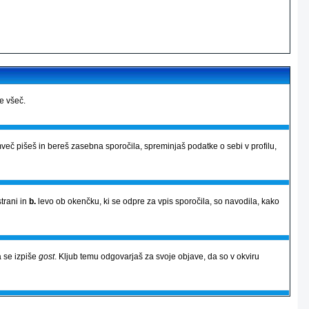
je všeč.
več pišeš in bereš zasebna sporočila, spreminjaš podatke o sebi v profilu,
strani in
b.
levo ob okenčku, ki se odpre za vpis sporočila, so navodila, kako
 se izpiše
gost
. Kljub temu odgovarjaš za svoje objave, da so v okviru