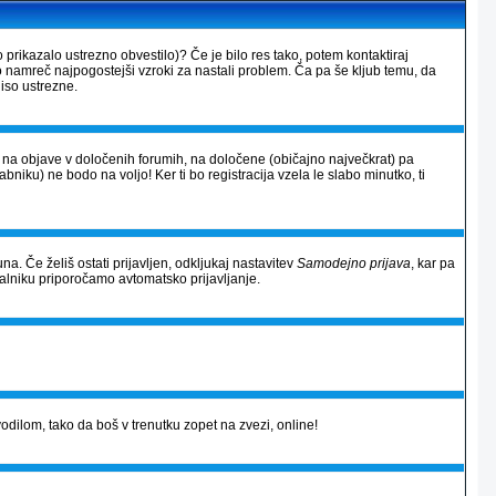
 prikazalo ustrezno obvestilo)? Če je bilo res tako, potem kontaktiraj
so namreč najpogostejši vzroki za nastali problem. Ča pa še kljub temu, da
iso ustrezne.
al na objave v določenih forumih, na določene (običajno največkrat) pa
rabniku) ne bodo na voljo! Ker ti bo registracija vzela le slabo minutko, ti
na. Če želiš ostati prijavljen, odkljukaj nastavitev
Samodejno prijava
, kar pa
alniku priporočamo avtomatsko prijavljanje.
avodilom, tako da boš v trenutku zopet na zvezi, online!