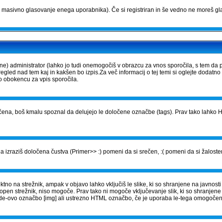
masivno glasovanje enega uporabnika). Če si registriran in še vedno ne moreš gla
) administrator (lahko jo tudi onemogočiš v obrazcu za vnos sporočila, s tem da 
gled nad tem kaj in kakšen bo izpis.Za več informacij o tej temi si oglejte dodatno
vo obokencu za vpis sporočila.
ena, boš kmalu spoznal da delujejo le določene označbe (tags). Prav tako lahko HT
 izraziš določena čustva (Primer>> :) pomeni da si srečen, :( pomeni da si žalosten
no na strežnik, ampak v objavo lahko vključiš le slike, ki so shranjene na javnosti 
topen strežnik, niso mogoče. Prav tako ni mogoče vključevanje slik, ki so shranjen
BBCode-ovo označbo [img] ali ustrezno HTML označbo, če je uporaba le-tega omogoče