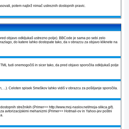
sovati, potem najbrž nimač ustreznih dostopnih pravic.
pred objavo odkljukaš ustrezno polje). BBCode je sama po sebi zelo
 razlago, do katere lahko dostopate tako, da v obrazcu za objavo kliknete na
ML tudi onemogočiš in sicer tako, da pred objavo sporočila odkljukaš polje
, ...). Celoten spisek Smeškov lahko vidiš v obrazcu za pošiljanje sporočila.
dostopnih strežnikih (Primer>> http://www.moj-naslov.net/moja-slikca.gif).
e za avtorizacijskimi mehanizmi (Primer>> Hotmail-ov in Yahoo-jev poštni
na.