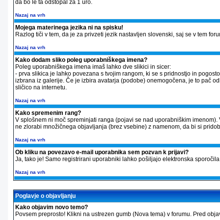
da bo le ta odstopal za 1 uro.
Nazaj na vrh
Mojega materinega jezika ni na spisku!
Razlog tiči v tem, da je za privzeti jezik nastavljen slovenski, saj se v tem f
Nazaj na vrh
Kako dodam sliko poleg uporabniškega imena?
Poleg uporabniškega imena imaš lahko dve slikici in sicer:
- prva slikica je lahko povezana s tvojim rangom, ki se s pridnostjo in pogos
izbrana iz galerije. Če je izbira avatarja (podobe) onemogočena, je to pač odl
sličico na internetu.
Nazaj na vrh
Kako spremenim rang?
V splošnem ni moč spreminjati ranga (pojavi se nad uporabniškim imenom). 
ne zlorabi množičnega objavljanja (brez vsebine) z namenom, da bi si pridobil v
Nazaj na vrh
Ob kliku na povezavo e-mail uporabnika sem pozvan k prijavi?
Ja, tako je! Samo registrirani uporabniki lahko pošiljajo elektronska sporo
Nazaj na vrh
Poglavje o objavljanju
Kako objavim novo temo?
Povsem preprosto! Klikni na ustrezen gumb (Nova tema) v forumu. Pred objavo 