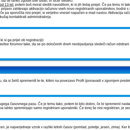
a se lahko zgodili dve stvari, in sicer sledeči:
od 13 let
, potem boš moral slediti navodilom, ki si jih tedaj prejel. Če pa temu ni tako,
 prijavo zahtevajo aktivacijo računov vseh novo registriranih uporabnikov, bodisi s 
, če pa sporočila nisi prejel, si verjetno vnesel napačen e-mail naslov. Aktivacija 
ušaj kontaktirati administratorja.
 si ga prijel ob registraciji)
tavitve forumov take, da se po določenih dneh neobjavljanja sledeči račun odstrani 
u, da si želiš spremeniti le-te, klikni na povezavo Profil (ponavadi v zgornjem prede
iz drugega časovnega pasu. Če je temu tako, potem bi bilo dobro, če bi spremenil nast
a lahko spreminjajo samo registrirani uporabniki. Če torej še nisi registriran, je sed
zen, je najverjetneje vzrok v razliki letnih časov (pomlad, poletje, jesen, zima). Ke