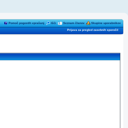
Pomoč pogostih vprašanj
Išči
Seznam članov
Skupine uporabnikov
Prijava za pregled zasebnih sporočil