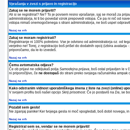
Vprašanja v zvezi s prijavo in registracijo
Zakaj se ne morem prijaviti?
Ali si se registriral? Ne? To je povsem resno vprašanje, saj se moraš za prija
administratorja, ki ti bo povedal vzrok prepovedi vstopa. Če pa ni nič od nav
vstopa nimaš onemogočenega s strani administratorja, ne boš uspel odpraviti 
Nazaj na vrh
Zakaj se moram registrirati?
Registriranje ni 100% potrebno. Vse je odvisno od administratorja oz. od tega
verjetno ne! Torej, z registracijo boš prišel do dodatnih opcij (izbira avatarja 
priporočamo, da le-to izvedeš.
Nazaj na vrh
Čemu avtomatska odjava?
Če ob prijavi ne odkljukaš polja
Samodejna prijava
, boš ostal prijavljen le 
ni priporočljivo, če
ne dostopaš
do strani preko svojega računalnika ampak od
Nazaj na vrh
Kako odstranim vidnost uporabniškega imena z liste na zvezi (online) up
V svojem profilu boš našel opcijo
Skrij prisotnost
. Če jo postaviš na
Da
, se b
Nazaj na vrh
Pozabil sem geslo!
Ne zganjaj panike! Ker tvojega gesla ni moč vpogledati, boš dobil novega, in si
Nazaj na vrh
Registriral sem se, vendar se ne morem prijaviti!