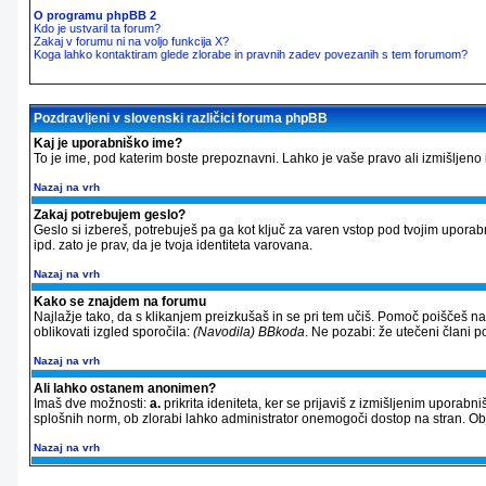
O programu phpBB 2
Kdo je ustvaril ta forum?
Zakaj v forumu ni na voljo funkcija X?
Koga lahko kontaktiram glede zlorabe in pravnih zadev povezanih s tem forumom?
Pozdravljeni v slovenski različici foruma phpBB
Kaj je uporabniško ime?
To je ime, pod katerim boste prepoznavni. Lahko je vaše pravo ali izmišljeno im
Nazaj na vrh
Zakaj potrebujem geslo?
Geslo si izbereš, potrebuješ pa ga kot ključ za varen vstop pod tvojim upora
ipd. zato je prav, da je tvoja identiteta varovana.
Nazaj na vrh
Kako se znajdem na forumu
Najlažje tako, da s klikanjem preizkušaš in se pri tem učiš. Pomoč poiščeš n
oblikovati izgled sporočila:
(Navodila) BBkoda
. Ne pozabi: že utečeni člani 
Nazaj na vrh
Ali lahko ostanem anonimen?
Imaš dve možnosti:
a.
prikrita ideniteta, ker se prijaviš z izmišljenim uporab
splošnih norm, ob zlorabi lahko administrator onemogoči dostop na stran. 
Nazaj na vrh