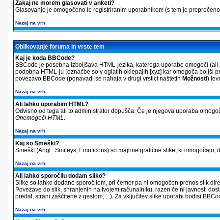
Zakaj ne morem glasovati v anketi?
Glasovanje je omogočeno le registriranim uporabnikom (s tem je preprečeno 
Nazaj na vrh
Oblikovanje foruma in vrste tem
Kaj je koda BBCode?
BBCode je posebna izboljšava HTML-jezika, katerega uporabo omogoči (ali ne
podobna HTML-ju (označbe so v oglatih oklepajih [xyz] kar omogoča boljši pre
povezavo BBCode (ponavadi se nahaja v drugi vrstici naštetih
Možnosti
) le
Nazaj na vrh
Ali lahko uporabim HTML?
Odvisno od tega ali to administrator dopušča. Če je njegova uporaba omogoč
Onemogoči HTML
.
Nazaj na vrh
Kaj so Smeški?
Smeški (Angl.: Smileys, Emoticons) so majhne grafične slike, ki omogočajo, da
Nazaj na vrh
Ali lahko sporočilu dodam sliko?
Slike so lahko dodane sporočilom, pri čemer pa ni omogočen prenos slik direkt
Povezave do slik, shranjenih na tvojem računalniku, razen če ni javnosti dos
predal, strani zaščitene z geslom, ...). Za vključitev slike uporabi bodisi 
Nazaj na vrh