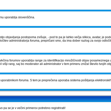
orumu uporablja slovenščina.
tostjo objavljanja postopoma zvišuje, - pod to pa je lahko večja slikica, avatar, je
očitev administratorja foruma, prepričani smo, da ima dober razlog za svojo odločite
Večina forumov uporablja range za identifikacijo množičnosti objav posameznega 
išji rang, saj bo moderator ali administrator v tem primeru znižal število tvojih ob
čila uporabnikom foruma. S tem je preprečena uporaba sistema pošiljanja elektrons
pa se je v večini primerov potrebno registrirati!