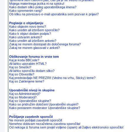
Spremenil sem časovni pas, čas pa je še vedno ni pravilen!
Mojega materinega jezika ni na spisku!
Kako dodam sliko poleg uporabniškega imena?
Kako spremenim rang?
Ob kliku na povezavo e-mail uporabnika sem pozvan k prijavi?
Poglavje o objavljanju
Kako objavim novo temo?
Kako uredim ali izbrišem sporočilo?
Kako k objavi dodam podpis?
Kako ustvarim anketo?
Kako uredim ali izbrišem anketo?
Zakaj ne morem dostopati do določenega foruma?
Zakaj ne morem glasovati v anketi?
Oblikovanje foruma in vrste tem
Kaj je koda BBCode?
Ali lahko uporabim HTML?
Kaj so Smeški?
Ali lahko sporočilu dodam sliko?
Kaj so Obvestila?
Kaj predstavljajo NE PREZRI! (Vedno na vrhu, Sticky) teme?
Kaj so Zaklenjene teme?
Uporabniški nivoji in skupine
Kaj so Administratorji?
Kaj so Moderatorji?
Kaj so Uporabniške skupine?
Kako se pridružim določeni Uporabniški skupini?
Kako postanem moderator Uporabniške skupine?
Pošiljanje zasebnih sporočil
Ne morem pošiljati zasebnih sporočil!
Nenehno dobivam nezaželena zasebna sporočila!
Od nekoga iz foruma sem prejel vsiljeno (spam) ali žaljivo elektronsko sporočilo!