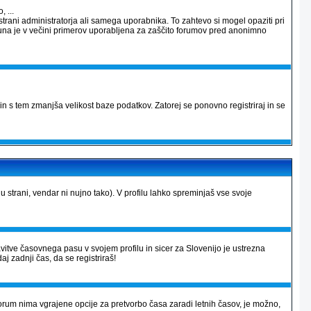
 ...
strani administratorja ali samega uporabnika. To zahtevo si mogel opaziti pri
računa je v večini primerov uporabljena za zaščito forumov pred anonimno
in s tem zmanjša velikost baze podatkov. Zatorej se ponovno registriraj in se
lu strani, vendar ni nujno tako). V profilu lahko spreminjaš vse svoje
avitve časovnega pasu v svojem profilu in sicer za Slovenijo je ustrezna
aj zadnji čas, da se registriraš!
r forum nima vgrajene opcije za pretvorbo časa zaradi letnih časov, je možno,