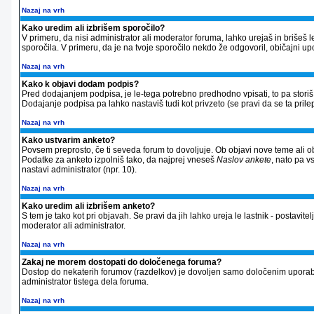
Nazaj na vrh
Kako uredim ali izbrišem sporočilo?
V primeru, da nisi administrator ali moderator foruma, lahko urejaš in briše
sporočila. V primeru, da je na tvoje sporočilo nekdo že odgovoril, običajni up
Nazaj na vrh
Kako k objavi dodam podpis?
Pred dodajanjem podpisa, je le-tega potrebno predhodno vpisati, to pa storiš 
Dodajanje podpisa pa lahko nastaviš tudi kot privzeto (se pravi da se ta prilep
Nazaj na vrh
Kako ustvarim anketo?
Povsem preprosto, če ti seveda forum to dovoljuje. Ob objavi nove teme ali ob
Podatke za anketo izpolniš tako, da najprej vneseš
Naslov ankete
, nato pa v
nastavi administrator (npr. 10).
Nazaj na vrh
Kako uredim ali izbrišem anketo?
S tem je tako kot pri objavah. Se pravi da jih lahko ureja le lastnik - postavitel
moderator ali administrator.
Nazaj na vrh
Zakaj ne morem dostopati do določenega foruma?
Dostop do nekaterih forumov (razdelkov) je dovoljen samo določenim uporabnik
administrator tistega dela foruma.
Nazaj na vrh