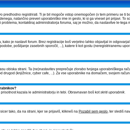
vo predhodno registrirati. Ti je bil mogoče vstop onemogočen (v tem primeru se ti bo
edenega, natančno preveri uporabniško ime in geslo, ki si ga vnesel pri prijavi. To 
problema, kontaktiraj administratorja foruma, saj je možno, da nastavitve le-tega n
, kako je nastavil forum. Brez registracije boš verjetno lahko objavljal in odgovarj
- podobe, pošiljanje zasebnih sporočil, ...), katere ti kot gostu (neregistriranemu upo
v času obiska strani. Ta (ne)nastavitev preprečuje zlorabo tvojega uporabniškega raču
 drugod (knjižnice, cyber cafe, ...). Za vse uporabnike na domačem, svojem račun
orabnikov?
o prisotnost kazala le administratorju in tebi. Obravnavan boš kot
skriti uporabnik
.
cer tako, da na strani, kjer se prijaviš, klikneš na
Pozabil sem geslo
, ter slediš n