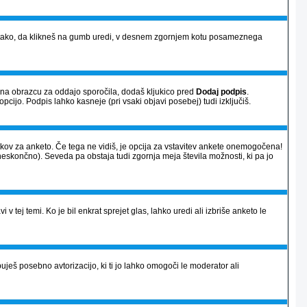
vi) tako, da klikneš na gumb uredi, v desnem zgornjem kotu posameznega
a na obrazcu za oddajo sporočila, dodaš kljukico pred
Dodaj podpis
.
opcijo. Podpis lahko kasneje (pri vsaki objavi posebej) tudi izključiš.
atkov za anketo. Če tega ne vidiš, je opcija za vstavitev ankete onemogočena!
neskončno). Seveda pa obstaja tudi zgornja meja števila možnosti, ki pa jo
 v tej temi. Ko je bil enkrat sprejet glas, lahko uredi ali izbriše anketo le
ješ posebno avtorizacijo, ki ti jo lahko omogoči le moderator ali