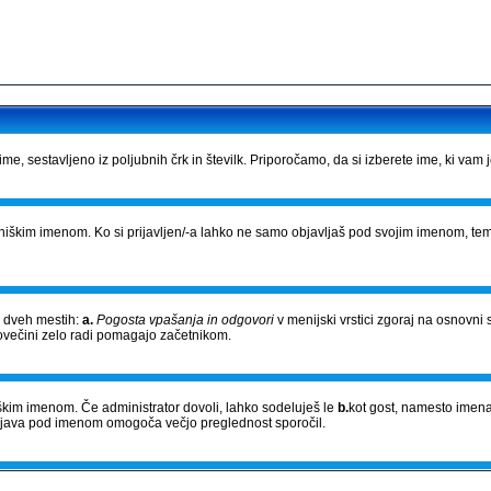
e, sestavljeno iz poljubnih črk in številk. Priporočamo, da si izberete ime, ki vam 
bniškim imenom. Ko si prijavljen/-a lahko ne samo objavljaš pod svojim imenom, tem
a dveh mestih:
a.
Pogosta vpašanja in odgovori
v menijski vrstici zgoraj na osnovni 
povečini zelo radi pomagajo začetnikom.
niškim imenom. Če administrator dovoli, lahko sodeluješ le
b.
kot gost, namesto imena
Objava pod imenom omogoča večjo preglednost sporočil.