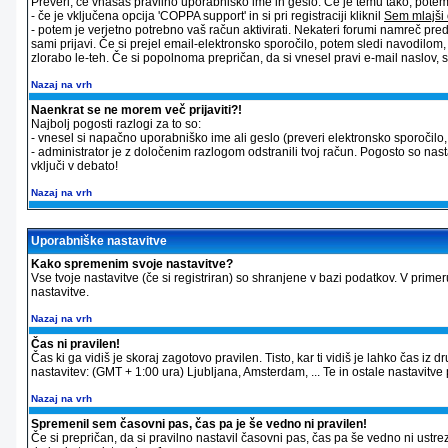
Preveri, če vnašaš pravilno uporabniško ime in geslo. Če je temu tako, potem st
- če je vključena opcija 'COPPA support' in si pri registraciji kliknil
Sem mlajši 
- potem je verjetno potrebno vaš račun aktivirati. Nekateri forumi namreč pred
sami prijavi. Če si prejel email-elektronsko sporočilo, potem sledi navodilom
zlorabo le-teh. Če si popolnoma prepričan, da si vnesel pravi e-mail naslov, sk
Nazaj na vrh
Naenkrat se ne morem več prijaviti?!
Najbolj pogosti razlogi za to so:
- vnesel si napačno uporabniško ime ali geslo (preveri elektronsko sporočilo, ki
- administrator je z določenim razlogom odstranili tvoj račun. Pogosto so nas
vključi v debato!
Nazaj na vrh
Uporabniške nastavitve
Kako spremenim svoje nastavitve?
Vse tvoje nastavitve (če si registriran) so shranjene v bazi podatkov. V primer
nastavitve.
Nazaj na vrh
Čas ni pravilen!
Čas ki ga vidiš je skoraj zagotovo pravilen. Tisto, kar ti vidiš je lahko čas 
nastavitev: (GMT + 1:00 ura) Ljubljana, Amsterdam, ... Te in ostale nastavitve p
Nazaj na vrh
Spremenil sem časovni pas, čas pa je še vedno ni pravilen!
Če si prepričan, da si pravilno nastavil časovni pas, čas pa še vedno ni ustre