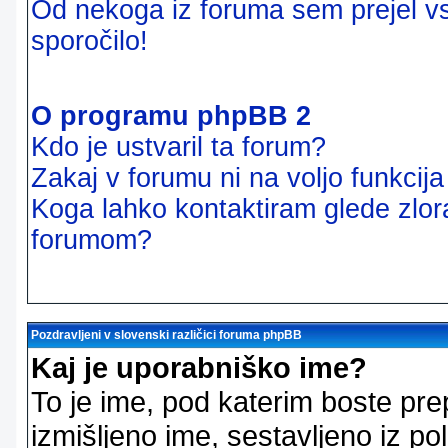
Od nekoga iz foruma sem prejel vsi
sporočilo!
O programu phpBB 2
Kdo je ustvaril ta forum?
Zakaj v forumu ni na voljo funkcij
Koga lahko kontaktiram glede zlor
forumom?
Pozdravljeni v slovenski različici foruma phpBB
Kaj je uporabniško ime?
To je ime, pod katerim boste pre
izmišljeno ime, sestavljeno iz pol