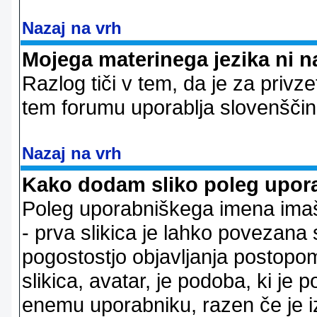
Nazaj na vrh
Mojega materinega jezika ni n
Razlog tiči v tem, da je za privze
tem forumu uporablja slovenščin
Nazaj na vrh
Kako dodam sliko poleg upor
Poleg uporabniškega imena imaš l
- prva slikica je lahko povezana 
pogostostjo objavljanja postopom
slikica, avatar, je podoba, ki j
enemu uporabniku, razen če je izb