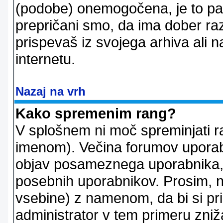
(podobe) onemogočena, je to pač
prepričani smo, da ima dober raz
prispevaš iz svojega arhiva ali n
internetu.
Nazaj na vrh
Kako spremenim rang?
V splošnem ni moč spreminjati r
imenom). Večina forumov uporablj
objav posameznega uporabnika, 
posebnih uporabnikov. Prosim, n
vsebine) z namenom, da bi si prid
administrator v tem primeru znižal