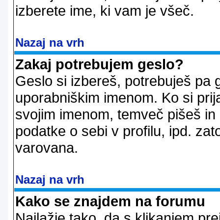
izberete ime, ki vam je všeč.
Nazaj na vrh
Zakaj potrebujem geslo?
Geslo si izbereš, potrebuješ pa 
uporabniškim imenom. Ko si prij
svojim imenom, temveč pišeš in 
podatke o sebi v profilu, ipd. zato
varovana.
Nazaj na vrh
Kako se znajdem na forumu
Najlažje tako, da s klikanjem pr