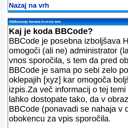
Nazaj na vrh
Oblikovanje foruma in vrste tem
Kaj je koda BBCode?
BBCode je posebna izboljšava H
omogoči (ali ne) administrator (
vnos sporočila, s tem da pred ob
BBCode je sama po sebi zelo po
oklepajih [xyz] kar omogoča bolj
izpis.Za več informacij o tej temi
lahko dostopate tako, da v obra
BBCode (ponavadi se nahaja v dr
obokencu za vpis sporočila.