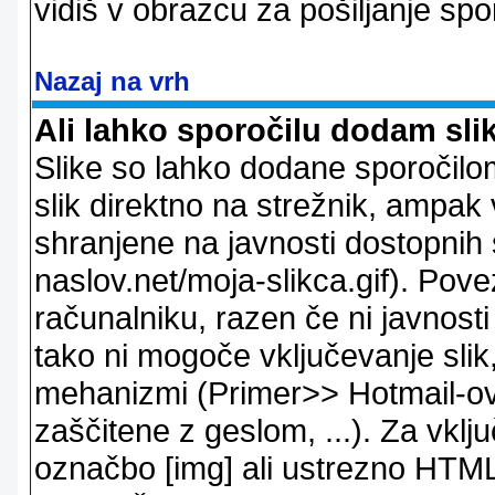
vidiš v obrazcu za pošiljanje spo
Nazaj na vrh
Ali lahko sporočilu dodam sli
Slike so lahko dodane sporočil
slik direktno na strežnik, ampak v
shranjene na javnosti dostopnih 
naslov.net/moja-slikca.gif). Pov
računalniku, razen če ni javnost
tako ni mogoče vključevanje slik,
mehanizmi (Primer>> Hotmail-ov i
zaščitene z geslom, ...). Za vkl
označbo [img] ali ustrezno HTML