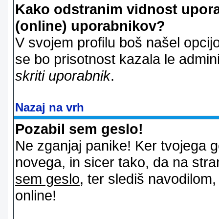
Kako odstranim vidnost uporab
(online) uporabnikov?
V svojem profilu boš našel opcij
se bo prisotnost kazala le admin
skriti uporabnik
.
Nazaj na vrh
Pozabil sem geslo!
Ne zganjaj panike! Ker tvojega g
novega, in sicer tako, da na stran
sem geslo
, ter slediš navodilom
online!