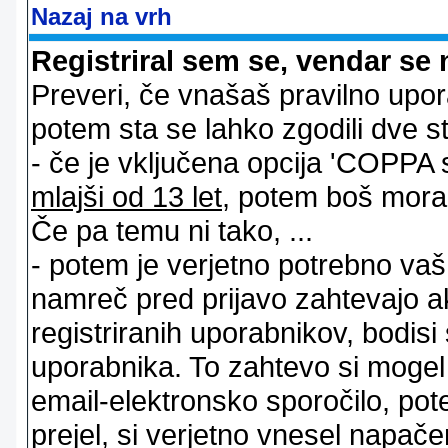
Nazaj na vrh
Registriral sem se, vendar se 
Preveri, če vnašaš pravilno upor
potem sta se lahko zgodili dve stv
- če je vključena opcija 'COPPA sup
mlajši od 13 let
, potem boš moral s
Če pa temu ni tako, ...
- potem je verjetno potrebno vaš 
namreč pred prijavo zahtevajo a
registriranih uporabnikov, bodisi
uporabnika. To zahtevo si mogel op
email-elektronsko sporočilo, pot
prejel, si verjetno vnesel napače