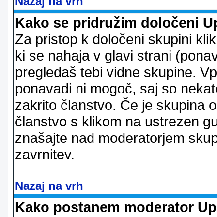
Nazaj na vrh
Kako se pridružim določeni U
Za pristop k določeni skupini kl
ki se nahaja v glavi strani (ponav
pregledaš tebi vidne skupine. V
ponavadi ni mogoč, saj so nekate
zakrito članstvo. Če je skupina 
članstvo s klikom na ustrezen g
znašajte nad moderatorjem skupi
zavrnitev.
Nazaj na vrh
Kako postanem moderator Up