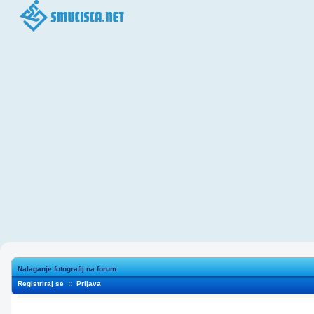
Nalaganje fotografij na forum
Registriraj se
::
Prijava