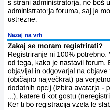
s strani administratorja, ne boš 
administratorja foruma, saj je m
ustrezne.
Nazaj na vrh
Zakaj se moram registrirati?
Registriranje ni 100% potrebno. 
od tega, kako je nastavil forum. 
objavljal in odgovarjal na objav
(običajno največkrat) pa verjetno 
dodatnih opcij (izbira avatarja -
...), katere ti kot gostu (neregi
Ker ti bo registracija vzela le sl