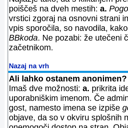
poiščeš na dveh mestih:
a.
Pogo
vrstici zgoraj na osnovni strani i
vpis sporočila, so navodila, kako
BBkoda
. Ne pozabi: že utečeni 
začetnikom.
Nazaj na vrh
Ali lahko ostanem anonimen?
Imaš dve možnosti:
a.
prikrita id
uporabniškim imenom. Če adminis
gost, namesto imena se izpiše
g
objave, da so v okviru splošnih 
onemogoči dostop na stran. Ob