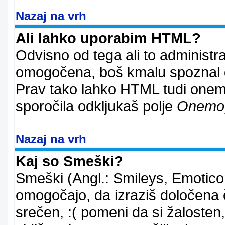
Nazaj na vrh
Ali lahko uporabim HTML?
Odvisno od tega ali to administ
omogočena, boš kmalu spoznal d
Prav tako lahko HTML tudi onemo
sporočila odkljukaš polje
Onemo
Nazaj na vrh
Kaj so Smeški?
Smeški (Angl.: Smileys, Emoticon
omogočajo, da izraziš določena 
srečen, :( pomeni da si žalosten