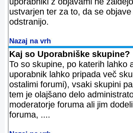
uporabniki z objavami ne zaidejo
ustvarjen ter za to, da se objave
odstranijo.
Nazaj na vrh
Kaj so Uporabniške skupine?
To so skupine, po katerih lahko 
uporabnik lahko pripada več skup
ostalimi forumi), vsaki skupini p
tem je olajšano delo administrator
moderatorje foruma ali jim dode
foruma, ....