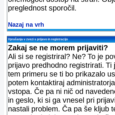
preglednost sporočil.
Nazaj na vrh
Vprašanja v zvezi s prijavo in registracijo
Zakaj se ne morem prijaviti?
Ali si se registriral? Ne? To je
prijavo predhodno registrirati. 
tem primeru se ti bo prikazalo us
potem kontaktiraj administratorja
vstopa. Če pa ni nič od naveden
in geslo, ki si ga vnesel pri prij
nastali problem. Ča pa še klju