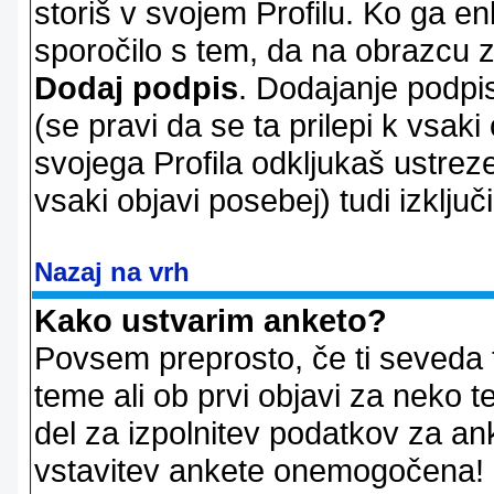
storiš v svojem Profilu. Ko ga en
sporočilo s tem, da na obrazcu z
Dodaj podpis
. Dodajanje podpis
(se pravi da se ta prilepi k vsaki
svojega Profila odkljukaš ustrez
vsaki objavi posebej) tudi izključi
Nazaj na vrh
Kako ustvarim anketo?
Povsem preprosto, če ti seveda 
teme ali ob prvi objavi za neko t
del za izpolnitev podatkov za ank
vstavitev ankete onemogočena! P