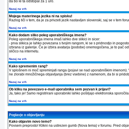
da bo le ta odstopal za 1 uro.
Nazaj na vrh
Mojega materinega jezika ni na spisku!
Razlog tiči v tem, da je za privzeti jezik nastavljen slovenski, saj se v tem f
Nazaj na vrh
Kako dodam sliko poleg uporabniškega imena?
Poleg uporabniškega imena imaš lahko dve slikici in sicer:
- prva slikica je lahko povezana s tvojim rangom, ki se s pridnostjo in pogos
izbrana iz galerije. Če je izbira avatarja (podobe) onemogočena, je to pač odl
sličico na internetu.
Nazaj na vrh
Kako spremenim rang?
V splošnem ni moč spreminjati ranga (pojavi se nad uporabniškim imenom). 
ne zlorabi množičnega objavljanja (brez vsebine) z namenom, da bi si pridobil v
Nazaj na vrh
Ob kliku na povezavo e-mail uporabnika sem pozvan k prijavi?
Ja, tako je! Samo registrirani uporabniki lahko pošiljajo elektronska sporo
Nazaj na vrh
Poglavje o objavljanju
Kako objavim novo temo?
Povsem preprosto! Klikni na ustrezen gumb (Nova tema) v forumu. Pred objavo 