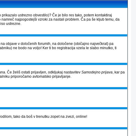
 prikazalo ustrezno obvestilo)? Če je bilo res tako, potem kontaktiraj
so namreč najpogostejši vzroki za nastali problem. Ča pa še kljub temu, da
iso ustrezne.
al na objave v določenih forumih, na določene (običajno največkrat) pa
rabniku) ne bodo na voljo! Ker ti bo registracija vzela le slabo minutko, ti
na. Če želiš ostati prijavljen, odkljukaj nastavitev
Samodejno prijava
, kar pa
alniku priporočamo avtomatsko prijavljanje.
avodilom, tako da boš v trenutku zopet na zvezi, online!