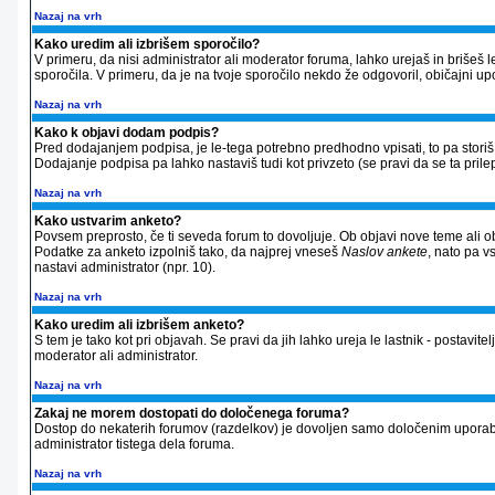
Nazaj na vrh
Kako uredim ali izbrišem sporočilo?
V primeru, da nisi administrator ali moderator foruma, lahko urejaš in briše
sporočila. V primeru, da je na tvoje sporočilo nekdo že odgovoril, običajni up
Nazaj na vrh
Kako k objavi dodam podpis?
Pred dodajanjem podpisa, je le-tega potrebno predhodno vpisati, to pa storiš 
Dodajanje podpisa pa lahko nastaviš tudi kot privzeto (se pravi da se ta prilep
Nazaj na vrh
Kako ustvarim anketo?
Povsem preprosto, če ti seveda forum to dovoljuje. Ob objavi nove teme ali ob
Podatke za anketo izpolniš tako, da najprej vneseš
Naslov ankete
, nato pa v
nastavi administrator (npr. 10).
Nazaj na vrh
Kako uredim ali izbrišem anketo?
S tem je tako kot pri objavah. Se pravi da jih lahko ureja le lastnik - postavitel
moderator ali administrator.
Nazaj na vrh
Zakaj ne morem dostopati do določenega foruma?
Dostop do nekaterih forumov (razdelkov) je dovoljen samo določenim uporabnik
administrator tistega dela foruma.
Nazaj na vrh