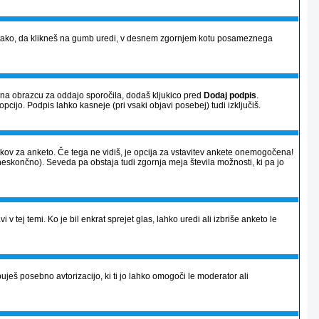
vi) tako, da klikneš na gumb uredi, v desnem zgornjem kotu posameznega
a na obrazcu za oddajo sporočila, dodaš kljukico pred
Dodaj podpis
.
opcijo. Podpis lahko kasneje (pri vsaki objavi posebej) tudi izključiš.
atkov za anketo. Če tega ne vidiš, je opcija za vstavitev ankete onemogočena!
neskončno). Seveda pa obstaja tudi zgornja meja števila možnosti, ki pa jo
 v tej temi. Ko je bil enkrat sprejet glas, lahko uredi ali izbriše anketo le
ješ posebno avtorizacijo, ki ti jo lahko omogoči le moderator ali