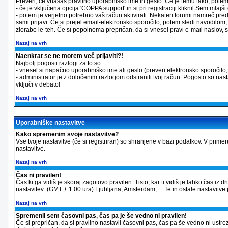
Preveri, če vnašaš pravilno uporabniško ime in geslo. Če je temu tako, potem st
- če je vključena opcija 'COPPA support' in si pri registraciji kliknil
Sem mlajši 
- potem je verjetno potrebno vaš račun aktivirati. Nekateri forumi namreč pred
sami prijavi. Če si prejel email-elektronsko sporočilo, potem sledi navodilom
zlorabo le-teh. Če si popolnoma prepričan, da si vnesel pravi e-mail naslov, sk
Nazaj na vrh
Naenkrat se ne morem več prijaviti?!
Najbolj pogosti razlogi za to so:
- vnesel si napačno uporabniško ime ali geslo (preveri elektronsko sporočilo, ki
- administrator je z določenim razlogom odstranili tvoj račun. Pogosto so nas
vključi v debato!
Nazaj na vrh
Uporabniške nastavitve
Kako spremenim svoje nastavitve?
Vse tvoje nastavitve (če si registriran) so shranjene v bazi podatkov. V primer
nastavitve.
Nazaj na vrh
Čas ni pravilen!
Čas ki ga vidiš je skoraj zagotovo pravilen. Tisto, kar ti vidiš je lahko čas 
nastavitev: (GMT + 1:00 ura) Ljubljana, Amsterdam, ... Te in ostale nastavitve p
Nazaj na vrh
Spremenil sem časovni pas, čas pa je še vedno ni pravilen!
Če si prepričan, da si pravilno nastavil časovni pas, čas pa še vedno ni ustre