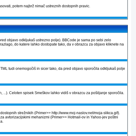
sovati, potem najbrž nimač ustreznih dostopnih pravic.
pred objavo odkljukaš ustrezno polje). BBCode je sama po sebi zelo
 razlago, do katere lahko dostopate tako, da v obrazcu za objavo kliknete na
ML tudi onemogočiš in sicer tako, da pred objavo sporočila odkljukaš polje
, ...). Celoten spisek Smeškov lahko vidiš v obrazcu za pošiljanje sporočila.
dostopnih strežnikih (Primer>> http://www.moj-naslov.net/moja-slikca.gif).
e za avtorizacijskimi mehanizmi (Primer>> Hotmail-ov in Yahoo-jev poštni
na.