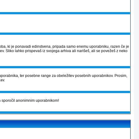
 podoba, ki je ponavadi edinstvena, pripada samo enemu uporabniku, razen če je
v. Sliko lahko prispevaš iz svojega arhiva ali narišeš, ali se povežeš z neko
uporabnika, ter posebne range za obeležitev posebnih uporabnikov. Prosim,
jav.
kih sporočil anonimnim uporabnikom!