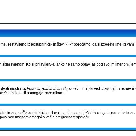
e, sestavljeno iz poljubnih črk in številk. Priporočamo, da si izberete ime, ki vam 
bniškim imenom. Ko si prijavljen/-a lahko ne samo objavljaš pod svojim imenom, tem
a dveh mestih:
a.
Pogosta vpašanja in odgovori
v menijski vrstici zgoraj na osnovni 
povečini zelo radi pomagajo začetnikom.
niškim imenom. Če administrator dovoli, lahko sodeluješ le
b.
kot gost, namesto imena
Objava pod imenom omogoča večjo preglednost sporočil.