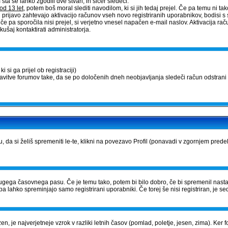
a se lahko zgodili dve stvari, in sicer sledeči:
od 13 let
, potem boš moral slediti navodilom, ki si jih tedaj prejel. Če pa temu ni tako,
 prijavo zahtevajo aktivacijo računov vseh novo registriranih uporabnikov, bodisi s 
, če pa sporočila nisi prejel, si verjetno vnesel napačen e-mail naslov. Aktivacija 
ušaj kontaktirati administratorja.
 si ga prijel ob registraciji)
tavitve forumov take, da se po določenih dneh neobjavljanja sledeči račun odstrani 
u, da si želiš spremeniti le-te, klikni na povezavo Profil (ponavadi v zgornjem prede
iz drugega časovnega pasu. Če je temu tako, potem bi bilo dobro, če bi spremenil nast
a lahko spreminjajo samo registrirani uporabniki. Če torej še nisi registriran, je sed
zen, je najverjetneje vzrok v razliki letnih časov (pomlad, poletje, jesen, zima). Ke