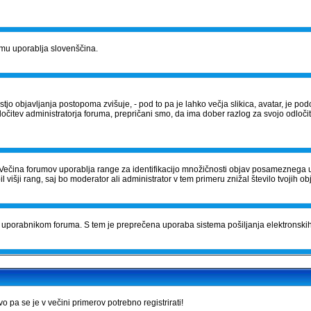
orumu uporablja slovenščina.
tostjo objavljanja postopoma zvišuje, - pod to pa je lahko večja slikica, avatar, je
očitev administratorja foruma, prepričani smo, da ima dober razlog za svojo odločite
Večina forumov uporablja range za identifikacijo množičnosti objav posameznega 
išji rang, saj bo moderator ali administrator v tem primeru znižal število tvojih ob
čila uporabnikom foruma. S tem je preprečena uporaba sistema pošiljanja elektrons
pa se je v večini primerov potrebno registrirati!