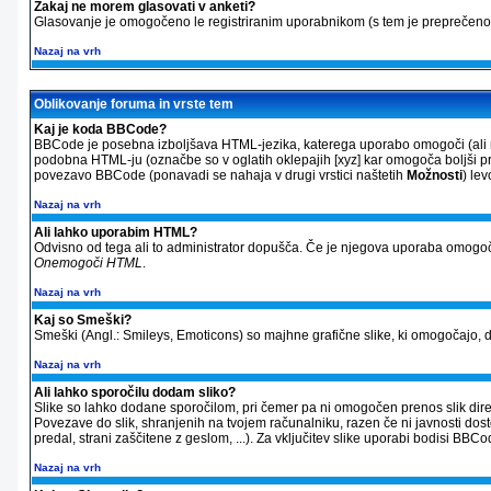
Zakaj ne morem glasovati v anketi?
Glasovanje je omogočeno le registriranim uporabnikom (s tem je preprečeno 
Nazaj na vrh
Oblikovanje foruma in vrste tem
Kaj je koda BBCode?
BBCode je posebna izboljšava HTML-jezika, katerega uporabo omogoči (ali ne
podobna HTML-ju (označbe so v oglatih oklepajih [xyz] kar omogoča boljši pre
povezavo BBCode (ponavadi se nahaja v drugi vrstici naštetih
Možnosti
) le
Nazaj na vrh
Ali lahko uporabim HTML?
Odvisno od tega ali to administrator dopušča. Če je njegova uporaba omogoč
Onemogoči HTML
.
Nazaj na vrh
Kaj so Smeški?
Smeški (Angl.: Smileys, Emoticons) so majhne grafične slike, ki omogočajo, da
Nazaj na vrh
Ali lahko sporočilu dodam sliko?
Slike so lahko dodane sporočilom, pri čemer pa ni omogočen prenos slik direkt
Povezave do slik, shranjenih na tvojem računalniku, razen če ni javnosti dos
predal, strani zaščitene z geslom, ...). Za vključitev slike uporabi bodisi 
Nazaj na vrh