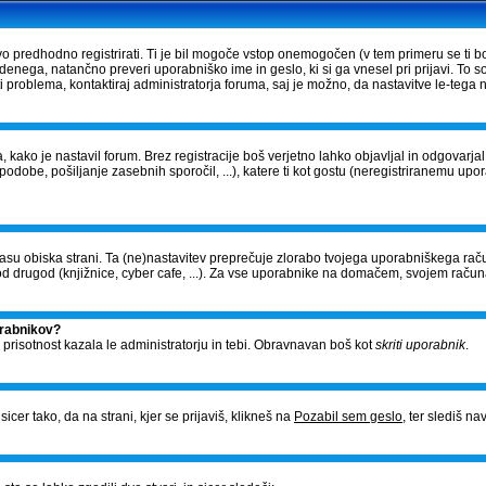
vo predhodno registrirati. Ti je bil mogoče vstop onemogočen (v tem primeru se ti bo
edenega, natančno preveri uporabniško ime in geslo, ki si ga vnesel pri prijavi. To 
problema, kontaktiraj administratorja foruma, saj je možno, da nastavitve le-tega n
, kako je nastavil forum. Brez registracije boš verjetno lahko objavljal in odgovarj
- podobe, pošiljanje zasebnih sporočil, ...), katere ti kot gostu (neregistriranemu upo
v času obiska strani. Ta (ne)nastavitev preprečuje zlorabo tvojega uporabniškega raču
 drugod (knjižnice, cyber cafe, ...). Za vse uporabnike na domačem, svojem račun
orabnikov?
o prisotnost kazala le administratorju in tebi. Obravnavan boš kot
skriti uporabnik
.
cer tako, da na strani, kjer se prijaviš, klikneš na
Pozabil sem geslo
, ter slediš n