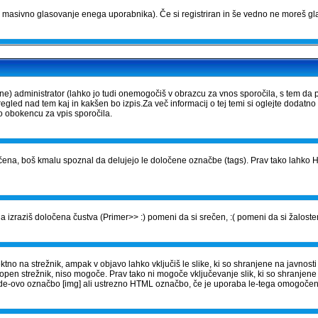
masivno glasovanje enega uporabnika). Če si registriran in še vedno ne moreš gla
) administrator (lahko jo tudi onemogočiš v obrazcu za vnos sporočila, s tem da 
gled nad tem kaj in kakšen bo izpis.Za več informacij o tej temi si oglejte dodatno
vo obokencu za vpis sporočila.
ena, boš kmalu spoznal da delujejo le določene označbe (tags). Prav tako lahko HT
 izraziš določena čustva (Primer>> :) pomeni da si srečen, :( pomeni da si žalosten
no na strežnik, ampak v objavo lahko vključiš le slike, ki so shranjene na javnosti 
topen strežnik, niso mogoče. Prav tako ni mogoče vključevanje slik, ki so shranjen
BBCode-ovo označbo [img] ali ustrezno HTML označbo, če je uporaba le-tega omogoče