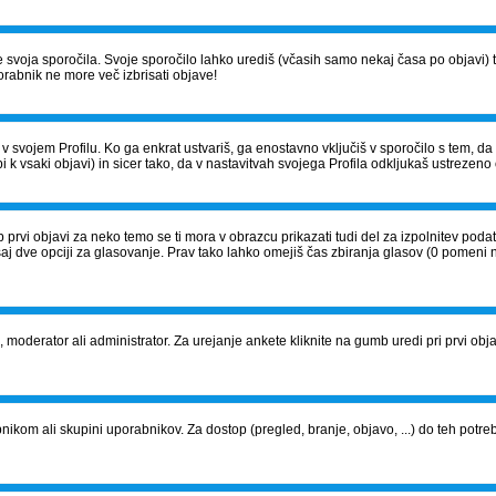
š le svoja sporočila. Svoje sporočilo lahko urediš (včasih samo nekaj časa po obja
orabnik ne more več izbrisati objave!
v svojem Profilu. Ko ga enkrat ustvariš, ga enostavno vključiš v sporočilo s tem, d
i k vsaki objavi) in sicer tako, da v nastavitvah svojega Profila odkljukaš ustrezeno 
 prvi objavi za neko temo se ti mora v obrazcu prikazati tudi del za izpolnitev pod
saj dve opciji za glasovanje. Prav tako lahko omejiš čas zbiranja glasov (0 pomeni 
j, moderator ali administrator. Za urejanje ankete kliknite na gumb uredi pri prvi objavi
om ali skupini uporabnikov. Za dostop (pregled, branje, objavo, ...) do teh potrebu