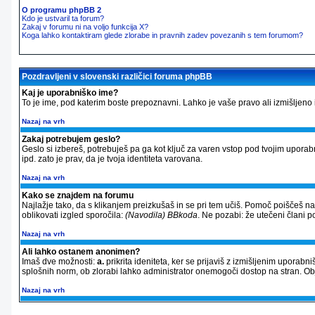
O programu phpBB 2
Kdo je ustvaril ta forum?
Zakaj v forumu ni na voljo funkcija X?
Koga lahko kontaktiram glede zlorabe in pravnih zadev povezanih s tem forumom?
Pozdravljeni v slovenski različici foruma phpBB
Kaj je uporabniško ime?
To je ime, pod katerim boste prepoznavni. Lahko je vaše pravo ali izmišljeno im
Nazaj na vrh
Zakaj potrebujem geslo?
Geslo si izbereš, potrebuješ pa ga kot ključ za varen vstop pod tvojim upora
ipd. zato je prav, da je tvoja identiteta varovana.
Nazaj na vrh
Kako se znajdem na forumu
Najlažje tako, da s klikanjem preizkušaš in se pri tem učiš. Pomoč poiščeš n
oblikovati izgled sporočila:
(Navodila) BBkoda
. Ne pozabi: že utečeni člani 
Nazaj na vrh
Ali lahko ostanem anonimen?
Imaš dve možnosti:
a.
prikrita ideniteta, ker se prijaviš z izmišljenim uporab
splošnih norm, ob zlorabi lahko administrator onemogoči dostop na stran. 
Nazaj na vrh