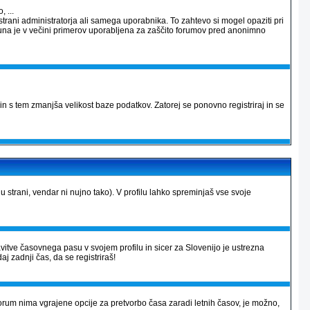
 ...
strani administratorja ali samega uporabnika. To zahtevo si mogel opaziti pri
računa je v večini primerov uporabljena za zaščito forumov pred anonimno
in s tem zmanjša velikost baze podatkov. Zatorej se ponovno registriraj in se
lu strani, vendar ni nujno tako). V profilu lahko spreminjaš vse svoje
avitve časovnega pasu v svojem profilu in sicer za Slovenijo je ustrezna
aj zadnji čas, da se registriraš!
r forum nima vgrajene opcije za pretvorbo časa zaradi letnih časov, je možno,