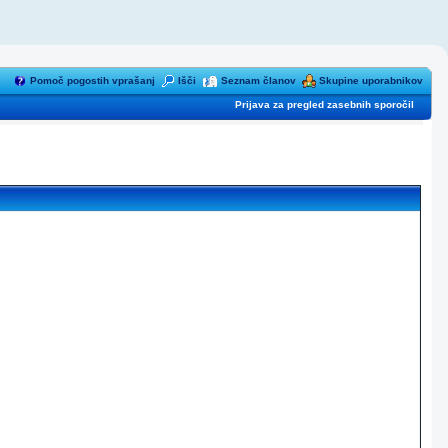
Pomoč pogostih vprašanj
Išči
Seznam članov
Skupine uporabnikov
Prijava za pregled zasebnih sporočil