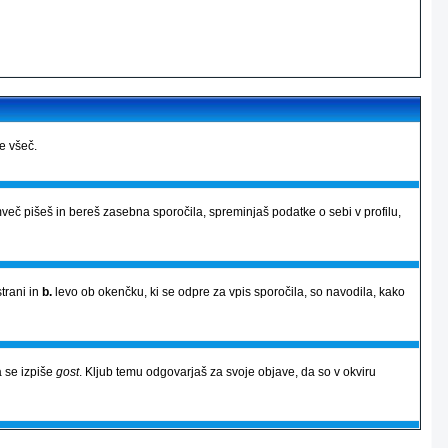
je všeč.
več pišeš in bereš zasebna sporočila, spreminjaš podatke o sebi v profilu,
strani in
b.
levo ob okenčku, ki se odpre za vpis sporočila, so navodila, kako
 se izpiše
gost
. Kljub temu odgovarjaš za svoje objave, da so v okviru