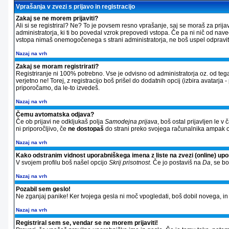
Vprašanja v zvezi s prijavo in registracijo
Zakaj se ne morem prijaviti?
Ali si se registriral? Ne? To je povsem resno vprašanje, saj se moraš za prija
administratorja, ki ti bo povedal vzrok prepovedi vstopa. Če pa ni nič od nav
vstopa nimaš onemogočenega s strani administratorja, ne boš uspel odpraviti 
Nazaj na vrh
Zakaj se moram registrirati?
Registriranje ni 100% potrebno. Vse je odvisno od administratorja oz. od tega
verjetno ne! Torej, z registracijo boš prišel do dodatnih opcij (izbira avatarja 
priporočamo, da le-to izvedeš.
Nazaj na vrh
Čemu avtomatska odjava?
Če ob prijavi ne odkljukaš polja
Samodejna prijava
, boš ostal prijavljen le 
ni priporočljivo, če
ne dostopaš
do strani preko svojega računalnika ampak od
Nazaj na vrh
Kako odstranim vidnost uporabniškega imena z liste na zvezi (online) up
V svojem profilu boš našel opcijo
Skrij prisotnost
. Če jo postaviš na
Da
, se b
Nazaj na vrh
Pozabil sem geslo!
Ne zganjaj panike! Ker tvojega gesla ni moč vpogledati, boš dobil novega, in si
Nazaj na vrh
Registriral sem se, vendar se ne morem prijaviti!