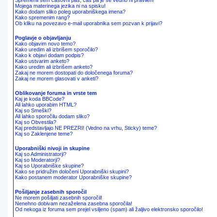
Spremenil sem časovni pas, čas pa je še vedno ni pravilen!
Mojega materinega jezika ni na spisku!
Kako dodam sliko poleg uporabniškega imena?
Kako spremenim rang?
Ob kliku na povezavo e-mail uporabnika sem pozvan k prijavi?
Poglavje o objavljanju
Kako objavim novo temo?
Kako uredim ali izbrišem sporočilo?
Kako k objavi dodam podpis?
Kako ustvarim anketo?
Kako uredim ali izbrišem anketo?
Zakaj ne morem dostopati do določenega foruma?
Zakaj ne morem glasovati v anketi?
Oblikovanje foruma in vrste tem
Kaj je koda BBCode?
Ali lahko uporabim HTML?
Kaj so Smeški?
Ali lahko sporočilu dodam sliko?
Kaj so Obvestila?
Kaj predstavljajo NE PREZRI! (Vedno na vrhu, Sticky) teme?
Kaj so Zaklenjene teme?
Uporabniški nivoji in skupine
Kaj so Administratorji?
Kaj so Moderatorji?
Kaj so Uporabniške skupine?
Kako se pridružim določeni Uporabniški skupini?
Kako postanem moderator Uporabniške skupine?
Pošiljanje zasebnih sporočil
Ne morem pošiljati zasebnih sporočil!
Nenehno dobivam nezaželena zasebna sporočila!
Od nekoga iz foruma sem prejel vsiljeno (spam) ali žaljivo elektronsko sporočilo!