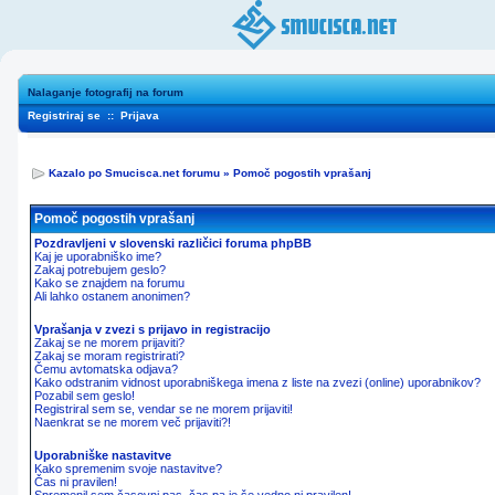
Nalaganje fotografij na forum
Registriraj se
::
Prijava
Kazalo po Smucisca.net forumu
»
Pomoč pogostih vprašanj
Pomoč pogostih vprašanj
Pozdravljeni v slovenski različici foruma phpBB
Kaj je uporabniško ime?
Zakaj potrebujem geslo?
Kako se znajdem na forumu
Ali lahko ostanem anonimen?
Vprašanja v zvezi s prijavo in registracijo
Zakaj se ne morem prijaviti?
Zakaj se moram registrirati?
Čemu avtomatska odjava?
Kako odstranim vidnost uporabniškega imena z liste na zvezi (online) uporabnikov?
Pozabil sem geslo!
Registriral sem se, vendar se ne morem prijaviti!
Naenkrat se ne morem več prijaviti?!
Uporabniške nastavitve
Kako spremenim svoje nastavitve?
Čas ni pravilen!