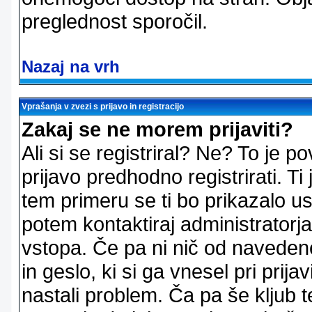
preglednost sporočil.
Nazaj na vrh
Vprašanja v zvezi s prijavo in registracijo
Zakaj se ne morem prijaviti?
Ali si se registriral? Ne? To je
prijavo predhodno registrirati. 
tem primeru se ti bo prikazalo us
potem kontaktiraj administratorja
vstopa. Če pa ni nič od naveden
in geslo, ki si ga vnesel pri prij
nastali problem. Ča pa še klju