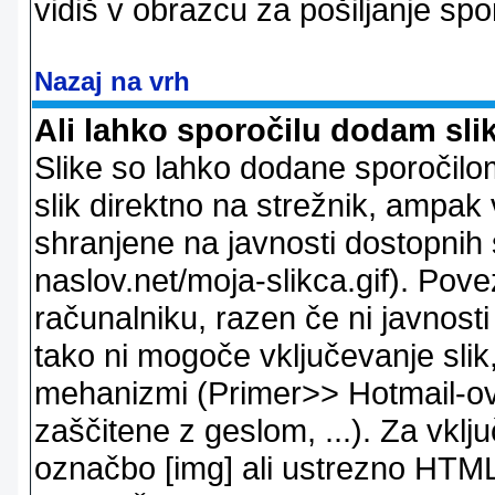
vidiš v obrazcu za pošiljanje spo
Nazaj na vrh
Ali lahko sporočilu dodam sli
Slike so lahko dodane sporočil
slik direktno na strežnik, ampak v
shranjene na javnosti dostopnih 
naslov.net/moja-slikca.gif). Pov
računalniku, razen če ni javnost
tako ni mogoče vključevanje slik,
mehanizmi (Primer>> Hotmail-ov i
zaščitene z geslom, ...). Za vkl
označbo [img] ali ustrezno HTML