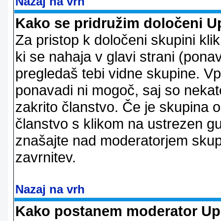
Nazaj na vrh
Kako se pridružim določeni U
Za pristop k določeni skupini kl
ki se nahaja v glavi strani (ponav
pregledaš tebi vidne skupine. V
ponavadi ni mogoč, saj so nekate
zakrito članstvo. Če je skupina 
članstvo s klikom na ustrezen g
znašajte nad moderatorjem skupi
zavrnitev.
Nazaj na vrh
Kako postanem moderator Up