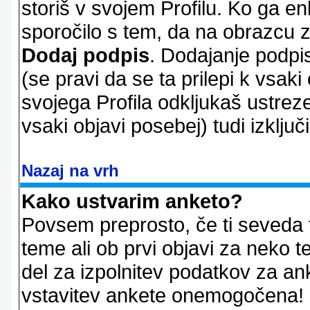
storiš v svojem Profilu. Ko ga en
sporočilo s tem, da na obrazcu z
Dodaj podpis
. Dodajanje podpis
(se pravi da se ta prilepi k vsaki
svojega Profila odkljukaš ustrez
vsaki objavi posebej) tudi izključi
Nazaj na vrh
Kako ustvarim anketo?
Povsem preprosto, če ti seveda 
teme ali ob prvi objavi za neko t
del za izpolnitev podatkov za ank
vstavitev ankete onemogočena! P