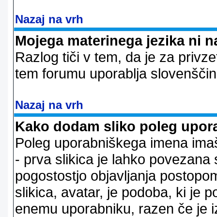
Nazaj na vrh
Mojega materinega jezika ni n
Razlog tiči v tem, da je za privze
tem forumu uporablja slovenščin
Nazaj na vrh
Kako dodam sliko poleg upor
Poleg uporabniškega imena imaš l
- prva slikica je lahko povezana 
pogostostjo objavljanja postopom
slikica, avatar, je podoba, ki j
enemu uporabniku, razen če je izb