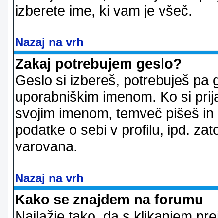
izberete ime, ki vam je všeč.
Nazaj na vrh
Zakaj potrebujem geslo?
Geslo si izbereš, potrebuješ pa 
uporabniškim imenom. Ko si prij
svojim imenom, temveč pišeš in 
podatke o sebi v profilu, ipd. zato
varovana.
Nazaj na vrh
Kako se znajdem na forumu
Najlažje tako, da s klikanjem pr