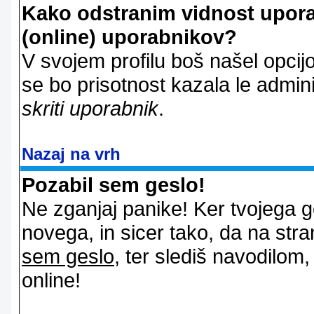
Kako odstranim vidnost uporab
(online) uporabnikov?
V svojem profilu boš našel opcij
se bo prisotnost kazala le admin
skriti uporabnik
.
Nazaj na vrh
Pozabil sem geslo!
Ne zganjaj panike! Ker tvojega g
novega, in sicer tako, da na stran
sem geslo
, ter slediš navodilom
online!