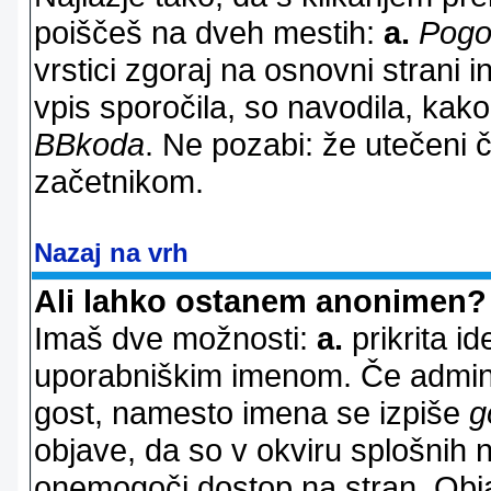
poiščeš na dveh mestih:
a.
Pogo
vrstici zgoraj na osnovni strani i
vpis sporočila, so navodila, kako
BBkoda
. Ne pozabi: že utečeni 
začetnikom.
Nazaj na vrh
Ali lahko ostanem anonimen?
Imaš dve možnosti:
a.
prikrita id
uporabniškim imenom. Če adminis
gost, namesto imena se izpiše
g
objave, da so v okviru splošnih 
onemogoči dostop na stran. Ob