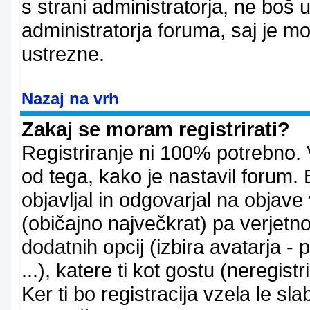
s strani administratorja, ne boš 
administratorja foruma, saj je m
ustrezne.
Nazaj na vrh
Zakaj se moram registrirati?
Registriranje ni 100% potrebno. 
od tega, kako je nastavil forum. 
objavljal in odgovarjal na objav
(običajno največkrat) pa verjetno 
dodatnih opcij (izbira avatarja -
...), katere ti kot gostu (neregi
Ker ti bo registracija vzela le sl