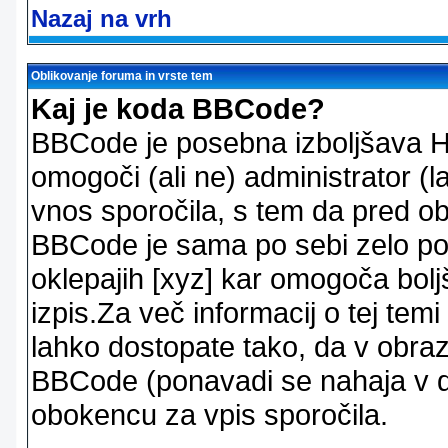
Nazaj na vrh
Oblikovanje foruma in vrste tem
Kaj je koda BBCode?
BBCode je posebna izboljšava H
omogoči (ali ne) administrator (
vnos sporočila, s tem da pred ob
BBCode je sama po sebi zelo po
oklepajih [xyz] kar omogoča bolj
izpis.Za več informacij o tej temi
lahko dostopate tako, da v obra
BBCode (ponavadi se nahaja v dr
obokencu za vpis sporočila.