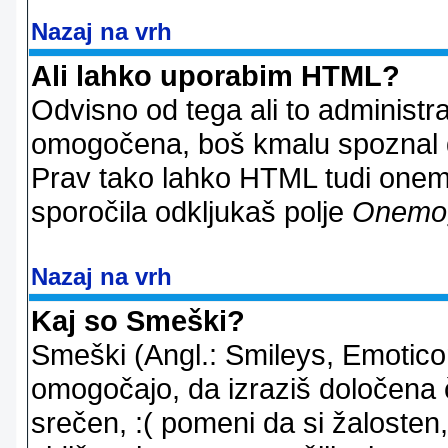
Nazaj na vrh
Ali lahko uporabim HTML?
Odvisno od tega ali to administ
omogočena, boš kmalu spoznal d
Prav tako lahko HTML tudi onemo
sporočila odkljukaš polje
Onemo
Nazaj na vrh
Kaj so Smeški?
Smeški (Angl.: Smileys, Emoticon
omogočajo, da izraziš določena 
srečen, :( pomeni da si žalosten