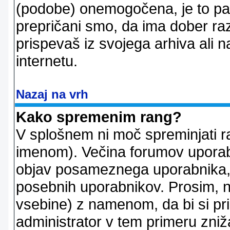
(podobe) onemogočena, je to pač
prepričani smo, da ima dober raz
prispevaš iz svojega arhiva ali n
internetu.
Nazaj na vrh
Kako spremenim rang?
V splošnem ni moč spreminjati r
imenom). Večina forumov uporablj
objav posameznega uporabnika, 
posebnih uporabnikov. Prosim, n
vsebine) z namenom, da bi si prid
administrator v tem primeru znižal