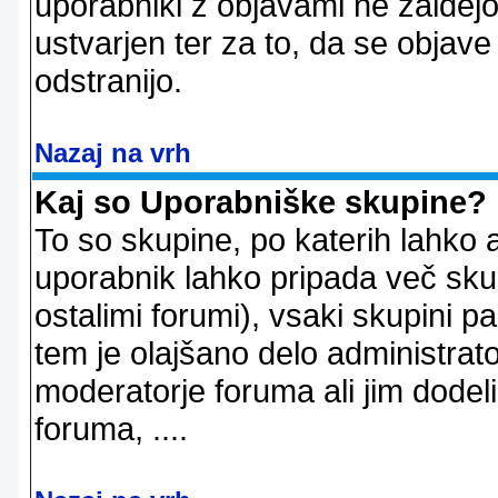
uporabniki z objavami ne zaidejo
ustvarjen ter za to, da se objave
odstranijo.
Nazaj na vrh
Kaj so Uporabniške skupine?
To so skupine, po katerih lahko 
uporabnik lahko pripada več skup
ostalimi forumi), vsaki skupini p
tem je olajšano delo administrator
moderatorje foruma ali jim dode
foruma, ....