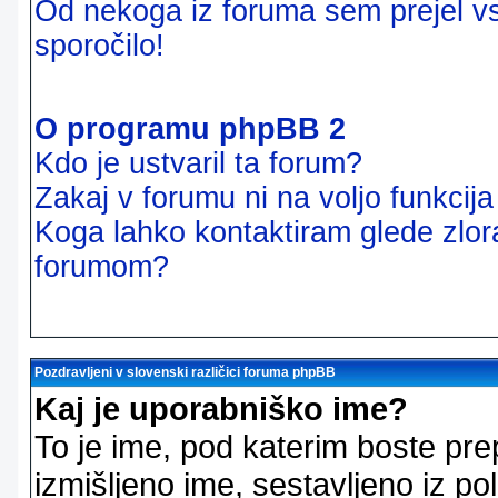
Od nekoga iz foruma sem prejel vsi
sporočilo!
O programu phpBB 2
Kdo je ustvaril ta forum?
Zakaj v forumu ni na voljo funkcij
Koga lahko kontaktiram glede zlor
forumom?
Pozdravljeni v slovenski različici foruma phpBB
Kaj je uporabniško ime?
To je ime, pod katerim boste pre
izmišljeno ime, sestavljeno iz pol