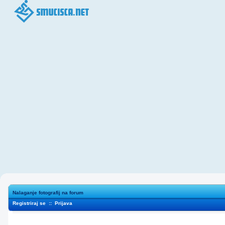
Nalaganje fotografij na forum
Registriraj se
::
Prijava