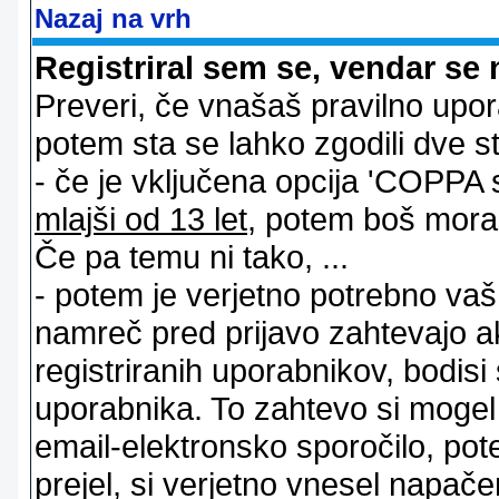
Nazaj na vrh
Registriral sem se, vendar se 
Preveri, če vnašaš pravilno upor
potem sta se lahko zgodili dve stv
- če je vključena opcija 'COPPA sup
mlajši od 13 let
, potem boš moral s
Če pa temu ni tako, ...
- potem je verjetno potrebno vaš 
namreč pred prijavo zahtevajo a
registriranih uporabnikov, bodisi
uporabnika. To zahtevo si mogel op
email-elektronsko sporočilo, pot
prejel, si verjetno vnesel napače