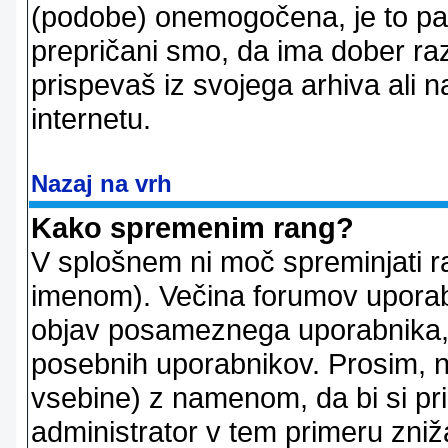
(podobe) onemogočena, je to pač
prepričani smo, da ima dober raz
prispevaš iz svojega arhiva ali n
internetu.
Nazaj na vrh
Kako spremenim rang?
V splošnem ni moč spreminjati r
imenom). Večina forumov uporablj
objav posameznega uporabnika, 
posebnih uporabnikov. Prosim, n
vsebine) z namenom, da bi si prid
administrator v tem primeru znižal