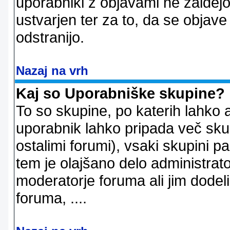
uporabniki z objavami ne zaidejo
ustvarjen ter za to, da se objave
odstranijo.
Nazaj na vrh
Kaj so Uporabniške skupine?
To so skupine, po katerih lahko 
uporabnik lahko pripada več skup
ostalimi forumi), vsaki skupini p
tem je olajšano delo administrator
moderatorje foruma ali jim dode
foruma, ....