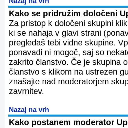
Nazaj na vrh
Kako se pridružim določeni U
Za pristop k določeni skupini kl
ki se nahaja v glavi strani (ponav
pregledaš tebi vidne skupine. V
ponavadi ni mogoč, saj so nekate
zakrito članstvo. Če je skupina 
članstvo s klikom na ustrezen g
znašajte nad moderatorjem skupi
zavrnitev.
Nazaj na vrh
Kako postanem moderator Up