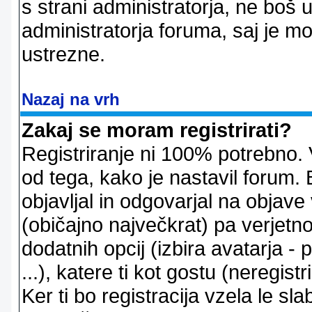
s strani administratorja, ne boš 
administratorja foruma, saj je m
ustrezne.
Nazaj na vrh
Zakaj se moram registrirati?
Registriranje ni 100% potrebno. 
od tega, kako je nastavil forum. 
objavljal in odgovarjal na objav
(običajno največkrat) pa verjetno 
dodatnih opcij (izbira avatarja -
...), katere ti kot gostu (neregi
Ker ti bo registracija vzela le sl