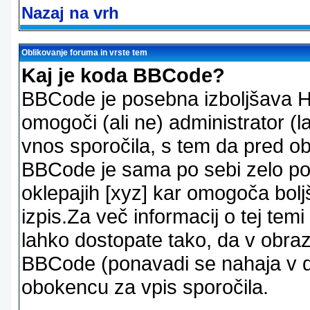
Nazaj na vrh
Oblikovanje foruma in vrste tem
Kaj je koda BBCode?
BBCode je posebna izboljšava H
omogoči (ali ne) administrator (
vnos sporočila, s tem da pred ob
BBCode je sama po sebi zelo po
oklepajih [xyz] kar omogoča bolj
izpis.Za več informacij o tej temi
lahko dostopate tako, da v obra
BBCode (ponavadi se nahaja v dr
obokencu za vpis sporočila.