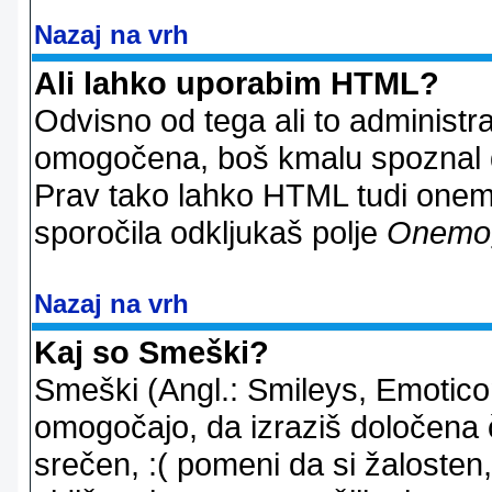
Nazaj na vrh
Ali lahko uporabim HTML?
Odvisno od tega ali to administ
omogočena, boš kmalu spoznal d
Prav tako lahko HTML tudi onemo
sporočila odkljukaš polje
Onemo
Nazaj na vrh
Kaj so Smeški?
Smeški (Angl.: Smileys, Emoticon
omogočajo, da izraziš določena 
srečen, :( pomeni da si žalosten