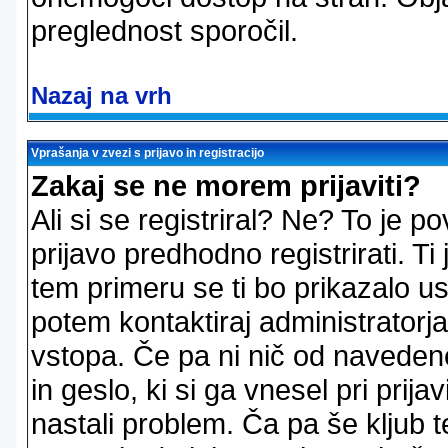
preglednost sporočil.
Nazaj na vrh
Vprašanja v zvezi s prijavo in registracijo
Zakaj se ne morem prijaviti?
Ali si se registriral? Ne? To je
prijavo predhodno registrirati. 
tem primeru se ti bo prikazalo us
potem kontaktiraj administratorja
vstopa. Če pa ni nič od naveden
in geslo, ki si ga vnesel pri prij
nastali problem. Ča pa še klju