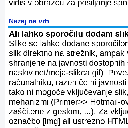
vidiš v obrazcu za pošiljanje spo
Nazaj na vrh
Ali lahko sporočilu dodam sli
Slike so lahko dodane sporočil
slik direktno na strežnik, ampak v
shranjene na javnosti dostopnih 
naslov.net/moja-slikca.gif). Pov
računalniku, razen če ni javnost
tako ni mogoče vključevanje slik,
mehanizmi (Primer>> Hotmail-ov i
zaščitene z geslom, ...). Za vkl
označbo [img] ali ustrezno HTML