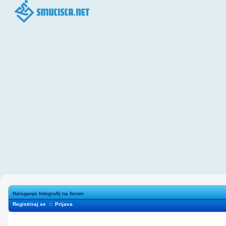
Nalaganje fotografij na forum
Registriraj se
::
Prijava