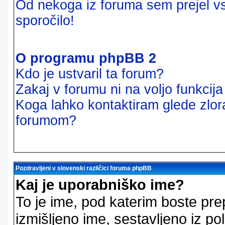
Od nekoga iz foruma sem prejel vsi
sporočilo!
O programu phpBB 2
Kdo je ustvaril ta forum?
Zakaj v forumu ni na voljo funkcij
Koga lahko kontaktiram glede zlor
forumom?
Pozdravljeni v slovenski različici foruma phpBB
Kaj je uporabniško ime?
To je ime, pod katerim boste pre
izmišljeno ime, sestavljeno iz pol