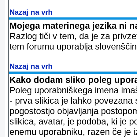
Nazaj na vrh
Mojega materinega jezika ni n
Razlog tiči v tem, da je za privze
tem forumu uporablja slovenščin
Nazaj na vrh
Kako dodam sliko poleg upor
Poleg uporabniškega imena imaš l
- prva slikica je lahko povezana 
pogostostjo objavljanja postopom
slikica, avatar, je podoba, ki j
enemu uporabniku, razen če je izb