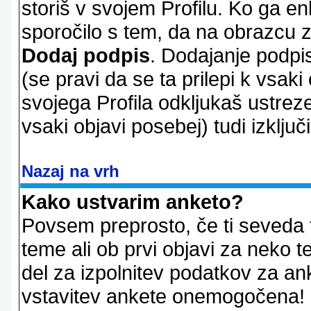
storiš v svojem Profilu. Ko ga en
sporočilo s tem, da na obrazcu z
Dodaj podpis
. Dodajanje podpis
(se pravi da se ta prilepi k vsaki
svojega Profila odkljukaš ustrez
vsaki objavi posebej) tudi izključi
Nazaj na vrh
Kako ustvarim anketo?
Povsem preprosto, če ti seveda 
teme ali ob prvi objavi za neko t
del za izpolnitev podatkov za ank
vstavitev ankete onemogočena! P