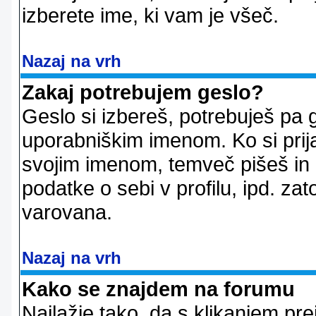
izberete ime, ki vam je všeč.
Nazaj na vrh
Zakaj potrebujem geslo?
Geslo si izbereš, potrebuješ pa 
uporabniškim imenom. Ko si prij
svojim imenom, temveč pišeš in 
podatke o sebi v profilu, ipd. zato
varovana.
Nazaj na vrh
Kako se znajdem na forumu
Najlažje tako, da s klikanjem pr