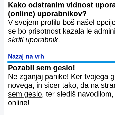
Kako odstranim vidnost uporab
(online) uporabnikov?
V svojem profilu boš našel opcij
se bo prisotnost kazala le admin
skriti uporabnik
.
Nazaj na vrh
Pozabil sem geslo!
Ne zganjaj panike! Ker tvojega g
novega, in sicer tako, da na stran
sem geslo
, ter slediš navodilom
online!