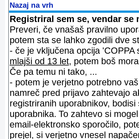
Nazaj na vrh
Registriral sem se, vendar se 
Preveri, če vnašaš pravilno upor
potem sta se lahko zgodili dve stv
- če je vključena opcija 'COPPA sup
mlajši od 13 let
, potem boš moral s
Če pa temu ni tako, ...
- potem je verjetno potrebno vaš 
namreč pred prijavo zahtevajo a
registriranih uporabnikov, bodisi
uporabnika. To zahtevo si mogel op
email-elektronsko sporočilo, pot
prejel, si verjetno vnesel napače