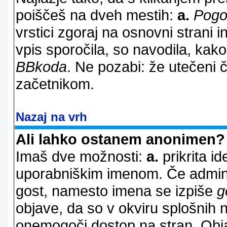
poiščeš na dveh mestih:
a.
Pogo
vrstici zgoraj na osnovni strani i
vpis sporočila, so navodila, kako
BBkoda
. Ne pozabi: že utečeni 
začetnikom.
Nazaj na vrh
Ali lahko ostanem anonimen?
Imaš dve možnosti:
a.
prikrita id
uporabniškim imenom. Če adminis
gost, namesto imena se izpiše
g
objave, da so v okviru splošnih 
onemogoči dostop na stran. Ob