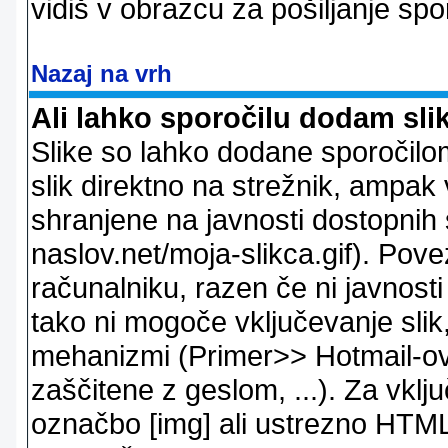
vidiš v obrazcu za pošiljanje spo
Nazaj na vrh
Ali lahko sporočilu dodam sli
Slike so lahko dodane sporočil
slik direktno na strežnik, ampak v
shranjene na javnosti dostopnih 
naslov.net/moja-slikca.gif). Pov
računalniku, razen če ni javnost
tako ni mogoče vključevanje slik,
mehanizmi (Primer>> Hotmail-ov i
zaščitene z geslom, ...). Za vkl
označbo [img] ali ustrezno HTML