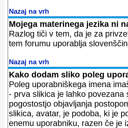
Nazaj na vrh
Mojega materinega jezika ni n
Razlog tiči v tem, da je za privze
tem forumu uporablja slovenščin
Nazaj na vrh
Kako dodam sliko poleg upor
Poleg uporabniškega imena imaš l
- prva slikica je lahko povezana 
pogostostjo objavljanja postopom
slikica, avatar, je podoba, ki j
enemu uporabniku, razen če je izb