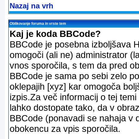
Nazaj na vrh
Oblikovanje foruma in vrste tem
Kaj je koda BBCode?
BBCode je posebna izboljšava H
omogoči (ali ne) administrator (
vnos sporočila, s tem da pred ob
BBCode je sama po sebi zelo po
oklepajih [xyz] kar omogoča bolj
izpis.Za več informacij o tej temi
lahko dostopate tako, da v obra
BBCode (ponavadi se nahaja v dr
obokencu za vpis sporočila.