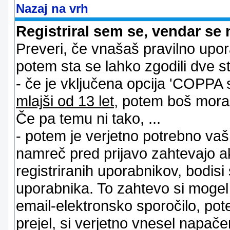
Nazaj na vrh
Registriral sem se, vendar se 
Preveri, če vnašaš pravilno upor
potem sta se lahko zgodili dve stv
- če je vključena opcija 'COPPA sup
mlajši od 13 let
, potem boš moral s
Če pa temu ni tako, ...
- potem je verjetno potrebno vaš 
namreč pred prijavo zahtevajo a
registriranih uporabnikov, bodisi
uporabnika. To zahtevo si mogel op
email-elektronsko sporočilo, pot
prejel, si verjetno vnesel napače