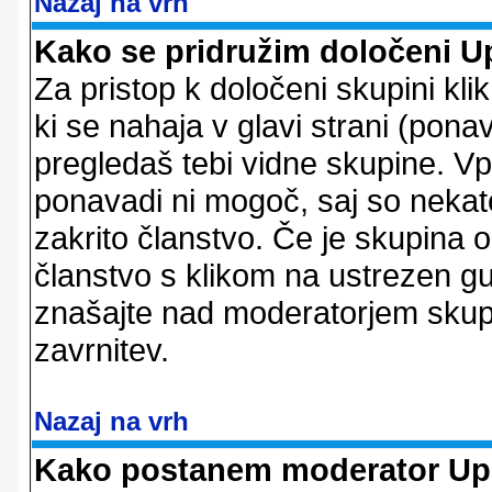
Nazaj na vrh
Kako se pridružim določeni U
Za pristop k določeni skupini kl
ki se nahaja v glavi strani (ponav
pregledaš tebi vidne skupine. V
ponavadi ni mogoč, saj so nekate
zakrito članstvo. Če je skupina 
članstvo s klikom na ustrezen g
znašajte nad moderatorjem skupi
zavrnitev.
Nazaj na vrh
Kako postanem moderator Up