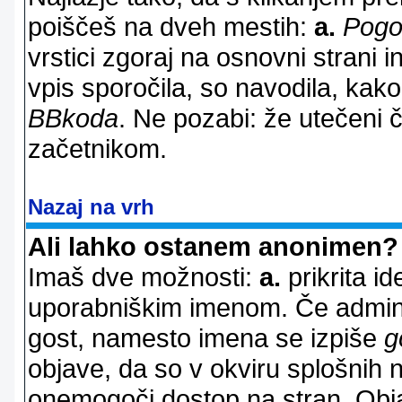
poiščeš na dveh mestih:
a.
Pogo
vrstici zgoraj na osnovni strani i
vpis sporočila, so navodila, kako
BBkoda
. Ne pozabi: že utečeni 
začetnikom.
Nazaj na vrh
Ali lahko ostanem anonimen?
Imaš dve možnosti:
a.
prikrita id
uporabniškim imenom. Če adminis
gost, namesto imena se izpiše
g
objave, da so v okviru splošnih 
onemogoči dostop na stran. Ob