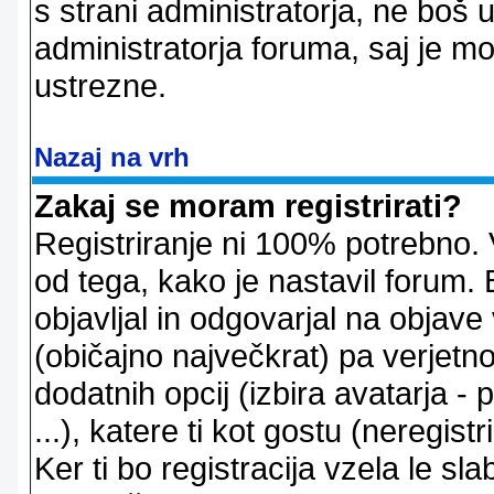
s strani administratorja, ne boš 
administratorja foruma, saj je m
ustrezne.
Nazaj na vrh
Zakaj se moram registrirati?
Registriranje ni 100% potrebno. 
od tega, kako je nastavil forum. 
objavljal in odgovarjal na objav
(običajno največkrat) pa verjetno 
dodatnih opcij (izbira avatarja -
...), katere ti kot gostu (neregi
Ker ti bo registracija vzela le sl