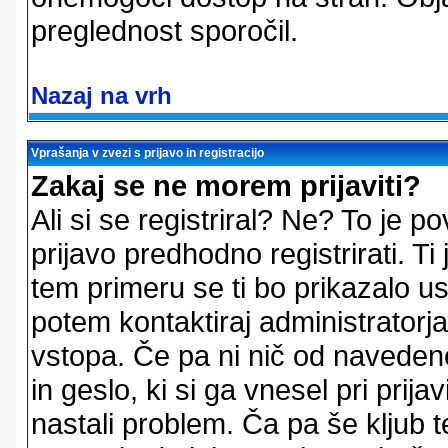
preglednost sporočil.
Nazaj na vrh
Vprašanja v zvezi s prijavo in registracijo
Zakaj se ne morem prijaviti?
Ali si se registriral? Ne? To je
prijavo predhodno registrirati. 
tem primeru se ti bo prikazalo us
potem kontaktiraj administratorja
vstopa. Če pa ni nič od naveden
in geslo, ki si ga vnesel pri prij
nastali problem. Ča pa še klju