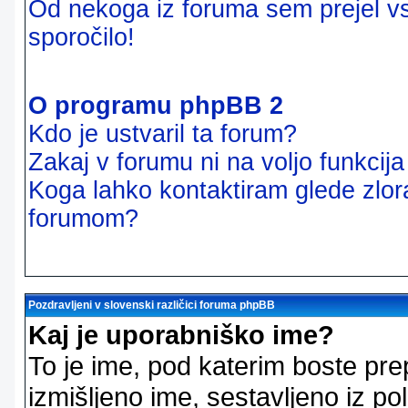
Od nekoga iz foruma sem prejel vsi
sporočilo!
O programu phpBB 2
Kdo je ustvaril ta forum?
Zakaj v forumu ni na voljo funkcij
Koga lahko kontaktiram glede zlor
forumom?
Pozdravljeni v slovenski različici foruma phpBB
Kaj je uporabniško ime?
To je ime, pod katerim boste pre
izmišljeno ime, sestavljeno iz pol