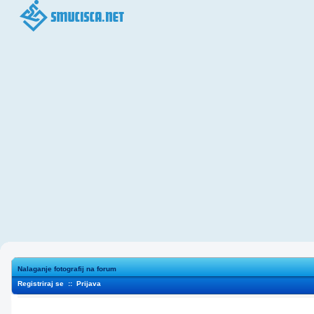
Nalaganje fotografij na forum
Registriraj se
::
Prijava