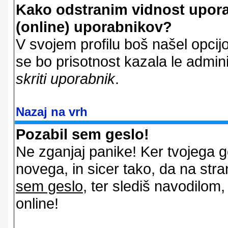
Kako odstranim vidnost uporab
(online) uporabnikov?
V svojem profilu boš našel opcij
se bo prisotnost kazala le admin
skriti uporabnik
.
Nazaj na vrh
Pozabil sem geslo!
Ne zganjaj panike! Ker tvojega g
novega, in sicer tako, da na stran
sem geslo
, ter slediš navodilom
online!