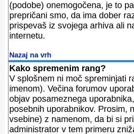
(podobe) onemogočena, je to pač
prepričani smo, da ima dober raz
prispevaš iz svojega arhiva ali n
internetu.
Nazaj na vrh
Kako spremenim rang?
V splošnem ni moč spreminjati r
imenom). Večina forumov uporablj
objav posameznega uporabnika, 
posebnih uporabnikov. Prosim, n
vsebine) z namenom, da bi si prid
administrator v tem primeru znižal