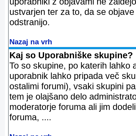
uporabniki z objavami ne zaidejo
ustvarjen ter za to, da se objave
odstranijo.
Nazaj na vrh
Kaj so Uporabniške skupine?
To so skupine, po katerih lahko 
uporabnik lahko pripada več skup
ostalimi forumi), vsaki skupini p
tem je olajšano delo administrator
moderatorje foruma ali jim dode
foruma, ....