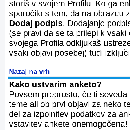
storiš v svojem Profilu. Ko ga en
sporočilo s tem, da na obrazcu z
Dodaj podpis
. Dodajanje podpis
(se pravi da se ta prilepi k vsaki
svojega Profila odkljukaš ustrez
vsaki objavi posebej) tudi izključi
Nazaj na vrh
Kako ustvarim anketo?
Povsem preprosto, če ti seveda 
teme ali ob prvi objavi za neko t
del za izpolnitev podatkov za ank
vstavitev ankete onemogočena! P