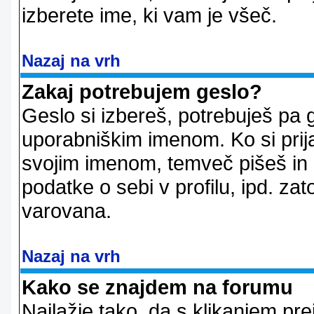
izberete ime, ki vam je všeč.
Nazaj na vrh
Zakaj potrebujem geslo?
Geslo si izbereš, potrebuješ pa 
uporabniškim imenom. Ko si prij
svojim imenom, temveč pišeš in 
podatke o sebi v profilu, ipd. zato
varovana.
Nazaj na vrh
Kako se znajdem na forumu
Najlažje tako, da s klikanjem pr