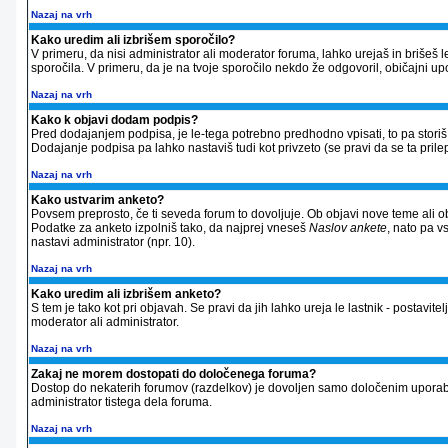
Nazaj na vrh
Kako uredim ali izbrišem sporočilo?
V primeru, da nisi administrator ali moderator foruma, lahko urejaš in briše
sporočila. V primeru, da je na tvoje sporočilo nekdo že odgovoril, običajni up
Nazaj na vrh
Kako k objavi dodam podpis?
Pred dodajanjem podpisa, je le-tega potrebno predhodno vpisati, to pa storiš 
Dodajanje podpisa pa lahko nastaviš tudi kot privzeto (se pravi da se ta prilep
Nazaj na vrh
Kako ustvarim anketo?
Povsem preprosto, če ti seveda forum to dovoljuje. Ob objavi nove teme ali ob
Podatke za anketo izpolniš tako, da najprej vneseš
Naslov ankete
, nato pa v
nastavi administrator (npr. 10).
Nazaj na vrh
Kako uredim ali izbrišem anketo?
S tem je tako kot pri objavah. Se pravi da jih lahko ureja le lastnik - postavitel
moderator ali administrator.
Nazaj na vrh
Zakaj ne morem dostopati do določenega foruma?
Dostop do nekaterih forumov (razdelkov) je dovoljen samo določenim uporabnik
administrator tistega dela foruma.
Nazaj na vrh