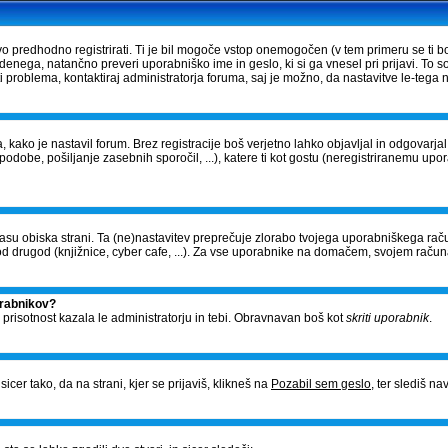
vo predhodno registrirati. Ti je bil mogoče vstop onemogočen (v tem primeru se ti bo
edenega, natančno preveri uporabniško ime in geslo, ki si ga vnesel pri prijavi. To 
problema, kontaktiraj administratorja foruma, saj je možno, da nastavitve le-tega n
, kako je nastavil forum. Brez registracije boš verjetno lahko objavljal in odgovarj
- podobe, pošiljanje zasebnih sporočil, ...), katere ti kot gostu (neregistriranemu upo
v času obiska strani. Ta (ne)nastavitev preprečuje zlorabo tvojega uporabniškega raču
 drugod (knjižnice, cyber cafe, ...). Za vse uporabnike na domačem, svojem račun
orabnikov?
o prisotnost kazala le administratorju in tebi. Obravnavan boš kot
skriti uporabnik
.
cer tako, da na strani, kjer se prijaviš, klikneš na
Pozabil sem geslo
, ter slediš n