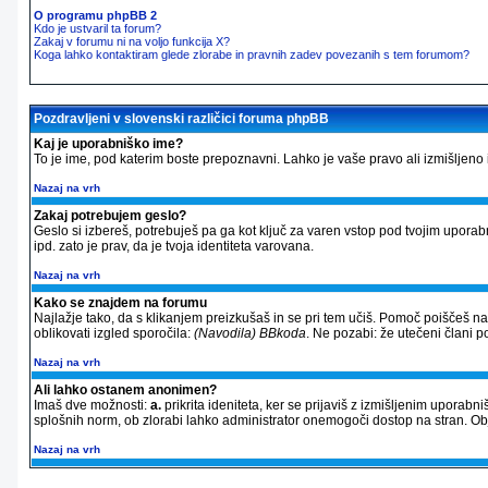
O programu phpBB 2
Kdo je ustvaril ta forum?
Zakaj v forumu ni na voljo funkcija X?
Koga lahko kontaktiram glede zlorabe in pravnih zadev povezanih s tem forumom?
Pozdravljeni v slovenski različici foruma phpBB
Kaj je uporabniško ime?
To je ime, pod katerim boste prepoznavni. Lahko je vaše pravo ali izmišljeno im
Nazaj na vrh
Zakaj potrebujem geslo?
Geslo si izbereš, potrebuješ pa ga kot ključ za varen vstop pod tvojim upora
ipd. zato je prav, da je tvoja identiteta varovana.
Nazaj na vrh
Kako se znajdem na forumu
Najlažje tako, da s klikanjem preizkušaš in se pri tem učiš. Pomoč poiščeš n
oblikovati izgled sporočila:
(Navodila) BBkoda
. Ne pozabi: že utečeni člani 
Nazaj na vrh
Ali lahko ostanem anonimen?
Imaš dve možnosti:
a.
prikrita ideniteta, ker se prijaviš z izmišljenim uporab
splošnih norm, ob zlorabi lahko administrator onemogoči dostop na stran. 
Nazaj na vrh