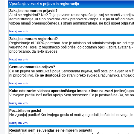
Vprašanja v zvezi s prijavo in registracijo
Zakaj se ne morem prijaviti?
Ali si se registriral? Ne? To je povsem resno vprašanje, saj se moraš za prija
administratorja, ki ti bo povedal vzrok prepovedi vstopa. Če pa ni nič od nav
vstopa nimaš onemogočenega s strani administratorja, ne boš uspel odpraviti 
Nazaj na vrh
Zakaj se moram registrirati?
Registriranje ni 100% potrebno. Vse je odvisno od administratorja oz. od tega
verjetno ne! Torej, z registracijo boš prišel do dodatnih opcij (izbira avatarja 
priporočamo, da le-to izvedeš.
Nazaj na vrh
Čemu avtomatska odjava?
Če ob prijavi ne odkljukaš polja
Samodejna prijava
, boš ostal prijavljen le 
ni priporočljivo, če
ne dostopaš
do strani preko svojega računalnika ampak od
Nazaj na vrh
Kako odstranim vidnost uporabniškega imena z liste na zvezi (online) up
V svojem profilu boš našel opcijo
Skrij prisotnost
. Če jo postaviš na
Da
, se b
Nazaj na vrh
Pozabil sem geslo!
Ne zganjaj panike! Ker tvojega gesla ni moč vpogledati, boš dobil novega, in si
Nazaj na vrh
Registriral sem se, vendar se ne morem prijaviti!