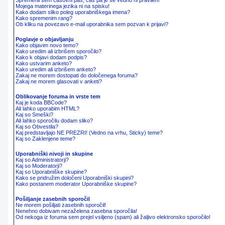
Spremenil sem časovni pas, čas pa je še vedno ni pravilen!
Mojega materinega jezika ni na spisku!
Kako dodam sliko poleg uporabniškega imena?
Kako spremenim rang?
Ob kliku na povezavo e-mail uporabnika sem pozvan k prijavi?
Poglavje o objavljanju
Kako objavim novo temo?
Kako uredim ali izbrišem sporočilo?
Kako k objavi dodam podpis?
Kako ustvarim anketo?
Kako uredim ali izbrišem anketo?
Zakaj ne morem dostopati do določenega foruma?
Zakaj ne morem glasovati v anketi?
Oblikovanje foruma in vrste tem
Kaj je koda BBCode?
Ali lahko uporabim HTML?
Kaj so Smeški?
Ali lahko sporočilu dodam sliko?
Kaj so Obvestila?
Kaj predstavljajo NE PREZRI! (Vedno na vrhu, Sticky) teme?
Kaj so Zaklenjene teme?
Uporabniški nivoji in skupine
Kaj so Administratorji?
Kaj so Moderatorji?
Kaj so Uporabniške skupine?
Kako se pridružim določeni Uporabniški skupini?
Kako postanem moderator Uporabniške skupine?
Pošiljanje zasebnih sporočil
Ne morem pošiljati zasebnih sporočil!
Nenehno dobivam nezaželena zasebna sporočila!
Od nekoga iz foruma sem prejel vsiljeno (spam) ali žaljivo elektronsko sporočilo!