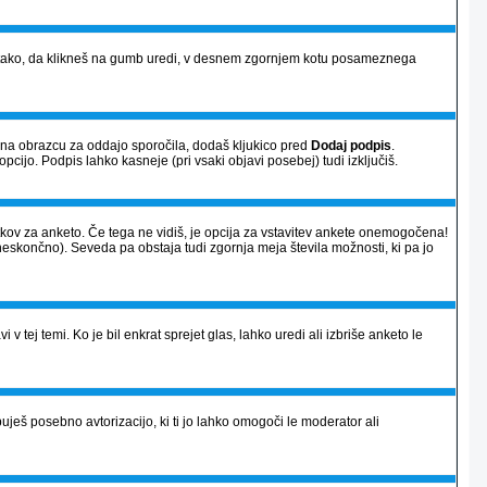
vi) tako, da klikneš na gumb uredi, v desnem zgornjem kotu posameznega
a na obrazcu za oddajo sporočila, dodaš kljukico pred
Dodaj podpis
.
opcijo. Podpis lahko kasneje (pri vsaki objavi posebej) tudi izključiš.
atkov za anketo. Če tega ne vidiš, je opcija za vstavitev ankete onemogočena!
neskončno). Seveda pa obstaja tudi zgornja meja števila možnosti, ki pa jo
 v tej temi. Ko je bil enkrat sprejet glas, lahko uredi ali izbriše anketo le
ješ posebno avtorizacijo, ki ti jo lahko omogoči le moderator ali