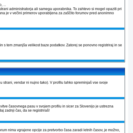
 ...
strani administratorja ali samega uporabnika. To zahtevo si mogel opaziti pri
računa je v večini primerov uporabljena za zaščito forumov pred anonimno
in s tem zmanjša velikost baze podatkov. Zatorej se ponovno registriraj in se
lu strani, vendar ni nujno tako). V profilu lahko spreminjaš vse svoje
avitve časovnega pasu v svojem profilu in sicer za Slovenijo je ustrezna
aj zadnji čas, da se registriraš!
r forum nima vgrajene opcije za pretvorbo časa zaradi letnih časov, je možno,