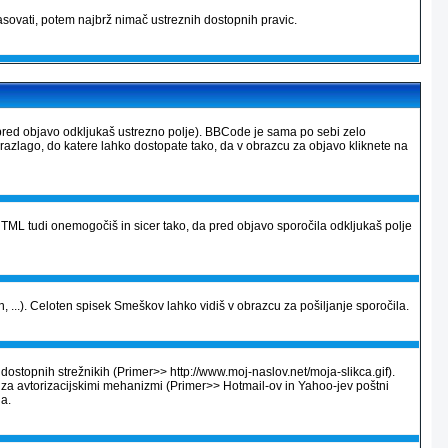
sovati, potem najbrž nimač ustreznih dostopnih pravic.
pred objavo odkljukaš ustrezno polje). BBCode je sama po sebi zelo
 razlago, do katere lahko dostopate tako, da v obrazcu za objavo kliknete na
ML tudi onemogočiš in sicer tako, da pred objavo sporočila odkljukaš polje
, ...). Celoten spisek Smeškov lahko vidiš v obrazcu za pošiljanje sporočila.
dostopnih strežnikih (Primer>> http://www.moj-naslov.net/moja-slikca.gif).
e za avtorizacijskimi mehanizmi (Primer>> Hotmail-ov in Yahoo-jev poštni
na.