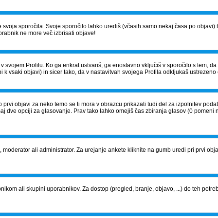
š le svoja sporočila. Svoje sporočilo lahko urediš (včasih samo nekaj časa po obja
orabnik ne more več izbrisati objave!
v svojem Profilu. Ko ga enkrat ustvariš, ga enostavno vključiš v sporočilo s tem, d
i k vsaki objavi) in sicer tako, da v nastavitvah svojega Profila odkljukaš ustrezeno 
 prvi objavi za neko temo se ti mora v obrazcu prikazati tudi del za izpolnitev pod
saj dve opciji za glasovanje. Prav tako lahko omejiš čas zbiranja glasov (0 pomeni 
j, moderator ali administrator. Za urejanje ankete kliknite na gumb uredi pri prvi objavi
om ali skupini uporabnikov. Za dostop (pregled, branje, objavo, ...) do teh potrebu