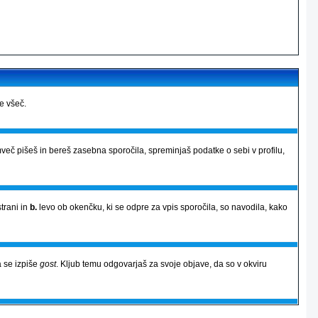
je všeč.
več pišeš in bereš zasebna sporočila, spreminjaš podatke o sebi v profilu,
strani in
b.
levo ob okenčku, ki se odpre za vpis sporočila, so navodila, kako
 se izpiše
gost
. Kljub temu odgovarjaš za svoje objave, da so v okviru