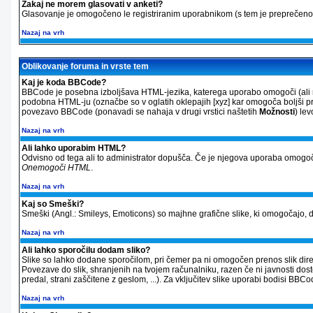
Zakaj ne morem glasovati v anketi?
Glasovanje je omogočeno le registriranim uporabnikom (s tem je preprečeno 
Nazaj na vrh
Oblikovanje foruma in vrste tem
Kaj je koda BBCode?
BBCode je posebna izboljšava HTML-jezika, katerega uporabo omogoči (ali ne
podobna HTML-ju (označbe so v oglatih oklepajih [xyz] kar omogoča boljši pre
povezavo BBCode (ponavadi se nahaja v drugi vrstici naštetih
Možnosti
) le
Nazaj na vrh
Ali lahko uporabim HTML?
Odvisno od tega ali to administrator dopušča. Če je njegova uporaba omogoč
Onemogoči HTML
.
Nazaj na vrh
Kaj so Smeški?
Smeški (Angl.: Smileys, Emoticons) so majhne grafične slike, ki omogočajo, da
Nazaj na vrh
Ali lahko sporočilu dodam sliko?
Slike so lahko dodane sporočilom, pri čemer pa ni omogočen prenos slik direkt
Povezave do slik, shranjenih na tvojem računalniku, razen če ni javnosti dos
predal, strani zaščitene z geslom, ...). Za vključitev slike uporabi bodisi 
Nazaj na vrh