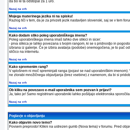
da bo le ta odstopal za 1 uro.
Nazaj na vrh
Mojega materinega jezika ni na spisku!
Razlog tiči v tem, da je za privzeti jezik nastavljen slovenski, saj se v tem f
Nazaj na vrh
Kako dodam sliko poleg uporabniškega imena?
Poleg uporabniškega imena imaš lahko dve slikici in sicer:
- prva slikica je lahko povezana s tvojim rangom, ki se s pridnostjo in pogos
izbrana iz galerije. Če je izbira avatarja (podobe) onemogočena, je to pač odl
sličico na internetu.
Nazaj na vrh
Kako spremenim rang?
V splošnem ni moč spreminjati ranga (pojavi se nad uporabniškim imenom). 
ne zlorabi množičnega objavljanja (brez vsebine) z namenom, da bi si pridobil v
Nazaj na vrh
Ob kliku na povezavo e-mail uporabnika sem pozvan k prijavi?
Ja, tako je! Samo registrirani uporabniki lahko pošiljajo elektronska sporo
Nazaj na vrh
Poglavje o objavljanju
Kako objavim novo temo?
Povsem preprosto! Klikni na ustrezen gumb (Nova tema) v forumu. Pred objavo 