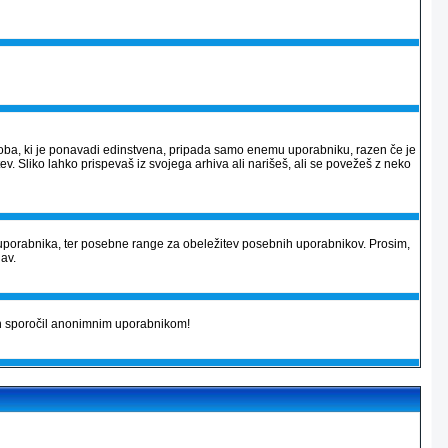
 podoba, ki je ponavadi edinstvena, pripada samo enemu uporabniku, razen če je
v. Sliko lahko prispevaš iz svojega arhiva ali narišeš, ali se povežeš z neko
uporabnika, ter posebne range za obeležitev posebnih uporabnikov. Prosim,
jav.
kih sporočil anonimnim uporabnikom!