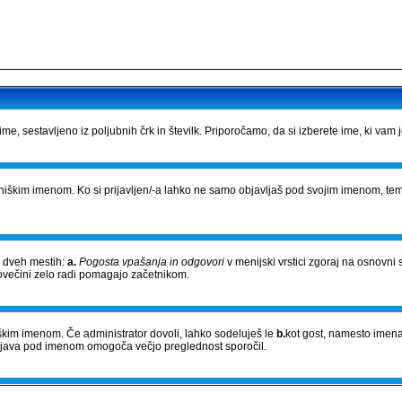
e, sestavljeno iz poljubnih črk in številk. Priporočamo, da si izberete ime, ki vam 
bniškim imenom. Ko si prijavljen/-a lahko ne samo objavljaš pod svojim imenom, tem
a dveh mestih:
a.
Pogosta vpašanja in odgovori
v menijski vrstici zgoraj na osnovni 
povečini zelo radi pomagajo začetnikom.
niškim imenom. Če administrator dovoli, lahko sodeluješ le
b.
kot gost, namesto imena
Objava pod imenom omogoča večjo preglednost sporočil.