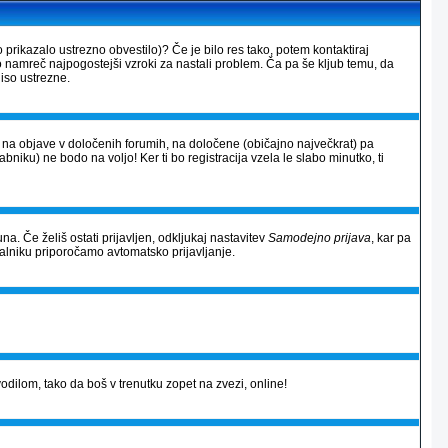
 prikazalo ustrezno obvestilo)? Če je bilo res tako, potem kontaktiraj
so namreč najpogostejši vzroki za nastali problem. Ča pa še kljub temu, da
iso ustrezne.
al na objave v določenih forumih, na določene (običajno največkrat) pa
rabniku) ne bodo na voljo! Ker ti bo registracija vzela le slabo minutko, ti
na. Če želiš ostati prijavljen, odkljukaj nastavitev
Samodejno prijava
, kar pa
alniku priporočamo avtomatsko prijavljanje.
avodilom, tako da boš v trenutku zopet na zvezi, online!