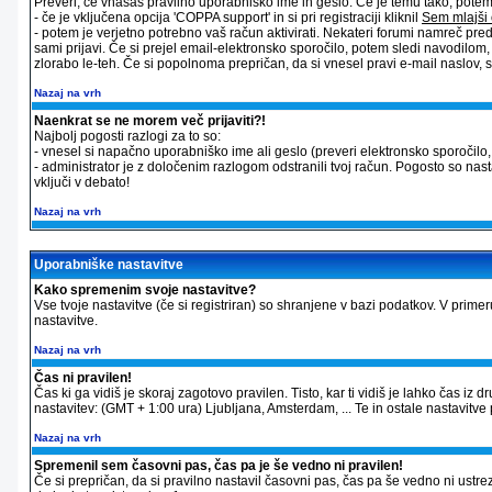
Preveri, če vnašaš pravilno uporabniško ime in geslo. Če je temu tako, potem st
- če je vključena opcija 'COPPA support' in si pri registraciji kliknil
Sem mlajši 
- potem je verjetno potrebno vaš račun aktivirati. Nekateri forumi namreč pred
sami prijavi. Če si prejel email-elektronsko sporočilo, potem sledi navodilom
zlorabo le-teh. Če si popolnoma prepričan, da si vnesel pravi e-mail naslov, sk
Nazaj na vrh
Naenkrat se ne morem več prijaviti?!
Najbolj pogosti razlogi za to so:
- vnesel si napačno uporabniško ime ali geslo (preveri elektronsko sporočilo, ki
- administrator je z določenim razlogom odstranili tvoj račun. Pogosto so nas
vključi v debato!
Nazaj na vrh
Uporabniške nastavitve
Kako spremenim svoje nastavitve?
Vse tvoje nastavitve (če si registriran) so shranjene v bazi podatkov. V primer
nastavitve.
Nazaj na vrh
Čas ni pravilen!
Čas ki ga vidiš je skoraj zagotovo pravilen. Tisto, kar ti vidiš je lahko čas 
nastavitev: (GMT + 1:00 ura) Ljubljana, Amsterdam, ... Te in ostale nastavitve p
Nazaj na vrh
Spremenil sem časovni pas, čas pa je še vedno ni pravilen!
Če si prepričan, da si pravilno nastavil časovni pas, čas pa še vedno ni ustre