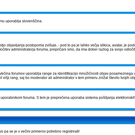
orumu uporablja slovenščina.
tostjo objavljanja postopoma zvišuje, - pod to pa je lahko večja slikica, avatar, je
očitev administratorja foruma, prepričani smo, da ima dober razlog za svojo odločite
Večina forumov uporablja range za identifikacijo množičnosti objav posameznega 
išji rang, saj bo moderator ali administrator v tem primeru znižal število tvojih ob
čila uporabnikom foruma. S tem je preprečena uporaba sistema pošiljanja elektrons
pa se je v večini primerov potrebno registrirati!