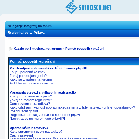
Nalaganje fotografij na forum
Registriraj se
::
Prijava
Kazalo po Smucisca.net forumu
»
Pomoč pogostih vprašanj
Pomoč pogostih vprašanj
Pozdravljeni v slovenski različici foruma phpBB
Kaj je uporabniško ime?
Zakaj potrebujem geslo?
Kako se znajdem na forumu
Ali lahko ostanem anonimen?
Vprašanja v zvezi s prijavo in registracijo
Zakaj se ne morem prijaviti?
Zakaj se moram registrirati?
Čemu avtomatska odjava?
Kako odstranim vidnost uporabniškega imena z liste na zvezi (online) uporabnikov?
Pozabil sem geslo!
Registriral sem se, vendar se ne morem prijaviti!
Naenkrat se ne morem več prijaviti?!
Uporabniške nastavitve
Kako spremenim svoje nastavitve?
Čas ni pravilen!