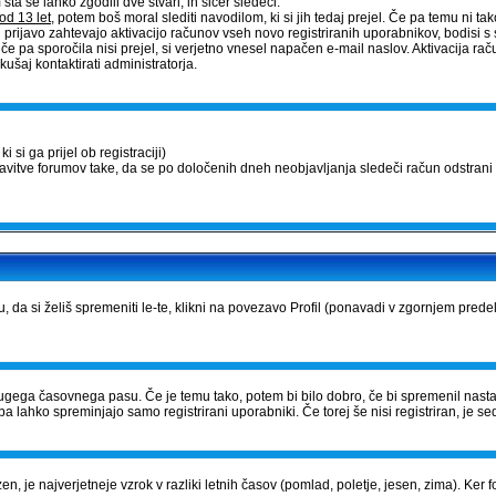
a se lahko zgodili dve stvari, in sicer sledeči:
od 13 let
, potem boš moral slediti navodilom, ki si jih tedaj prejel. Če pa temu ni tako,
 prijavo zahtevajo aktivacijo računov vseh novo registriranih uporabnikov, bodisi s 
, če pa sporočila nisi prejel, si verjetno vnesel napačen e-mail naslov. Aktivacija 
ušaj kontaktirati administratorja.
 si ga prijel ob registraciji)
tavitve forumov take, da se po določenih dneh neobjavljanja sledeči račun odstrani 
u, da si želiš spremeniti le-te, klikni na povezavo Profil (ponavadi v zgornjem prede
iz drugega časovnega pasu. Če je temu tako, potem bi bilo dobro, če bi spremenil nast
a lahko spreminjajo samo registrirani uporabniki. Če torej še nisi registriran, je sed
zen, je najverjetneje vzrok v razliki letnih časov (pomlad, poletje, jesen, zima). Ke