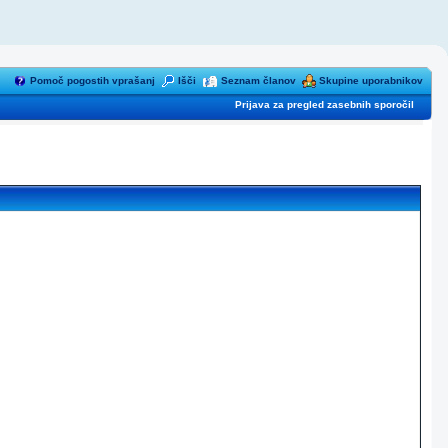
Pomoč pogostih vprašanj
Išči
Seznam članov
Skupine uporabnikov
Prijava za pregled zasebnih sporočil