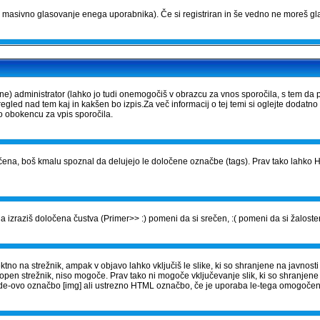
masivno glasovanje enega uporabnika). Če si registriran in še vedno ne moreš gla
) administrator (lahko jo tudi onemogočiš v obrazcu za vnos sporočila, s tem da 
gled nad tem kaj in kakšen bo izpis.Za več informacij o tej temi si oglejte dodatno
vo obokencu za vpis sporočila.
ena, boš kmalu spoznal da delujejo le določene označbe (tags). Prav tako lahko HT
 izraziš določena čustva (Primer>> :) pomeni da si srečen, :( pomeni da si žalosten
no na strežnik, ampak v objavo lahko vključiš le slike, ki so shranjene na javnosti 
topen strežnik, niso mogoče. Prav tako ni mogoče vključevanje slik, ki so shranjen
BBCode-ovo označbo [img] ali ustrezno HTML označbo, če je uporaba le-tega omogoče