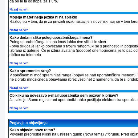
da bo le ta odstopal za 1 uro.
Nazaj na vrh
Mojega materinega jezika ni na spisku!
Razlog tiči v tem, da je za privzeti jezik nastavljen slovenski, saj se v tem f
Nazaj na vrh
Kako dodam sliko poleg uporabniškega imena?
Poleg uporabniškega imena imaš lahko dve slikici in sicer:
- prva slikica je lahko povezana s tvojim rangom, ki se s pridnostjo in pogos
izbrana iz galerije. Če je izbira avatarja (podobe) onemogočena, je to pač odl
sličico na internetu.
Nazaj na vrh
Kako spremenim rang?
V splošnem ni moč spreminjati ranga (pojavi se nad uporabniškim imenom). 
ne zlorabi množičnega objavljanja (brez vsebine) z namenom, da bi si pridobil v
Nazaj na vrh
Ob kliku na povezavo e-mail uporabnika sem pozvan k prijavi?
Ja, tako je! Samo registrirani uporabniki lahko pošiljajo elektronska sporo
Nazaj na vrh
Poglavje o objavljanju
Kako objavim novo temo?
Povsem preprosto! Klikni na ustrezen gumb (Nova tema) v forumu. Pred objavo 