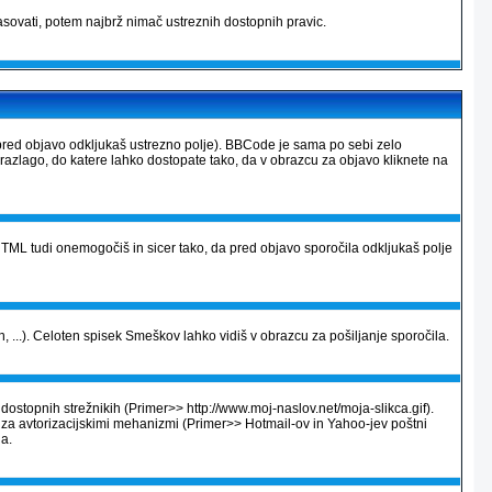
sovati, potem najbrž nimač ustreznih dostopnih pravic.
pred objavo odkljukaš ustrezno polje). BBCode je sama po sebi zelo
 razlago, do katere lahko dostopate tako, da v obrazcu za objavo kliknete na
ML tudi onemogočiš in sicer tako, da pred objavo sporočila odkljukaš polje
, ...). Celoten spisek Smeškov lahko vidiš v obrazcu za pošiljanje sporočila.
dostopnih strežnikih (Primer>> http://www.moj-naslov.net/moja-slikca.gif).
e za avtorizacijskimi mehanizmi (Primer>> Hotmail-ov in Yahoo-jev poštni
na.