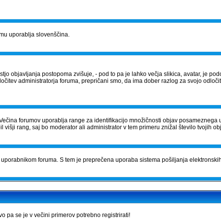
orumu uporablja slovenščina.
tostjo objavljanja postopoma zvišuje, - pod to pa je lahko večja slikica, avatar, je
očitev administratorja foruma, prepričani smo, da ima dober razlog za svojo odločite
Večina forumov uporablja range za identifikacijo množičnosti objav posameznega 
išji rang, saj bo moderator ali administrator v tem primeru znižal število tvojih ob
čila uporabnikom foruma. S tem je preprečena uporaba sistema pošiljanja elektrons
pa se je v večini primerov potrebno registrirati!