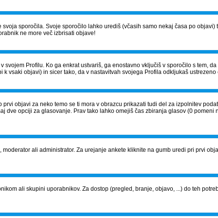
š le svoja sporočila. Svoje sporočilo lahko urediš (včasih samo nekaj časa po obja
orabnik ne more več izbrisati objave!
v svojem Profilu. Ko ga enkrat ustvariš, ga enostavno vključiš v sporočilo s tem, d
i k vsaki objavi) in sicer tako, da v nastavitvah svojega Profila odkljukaš ustrezeno 
 prvi objavi za neko temo se ti mora v obrazcu prikazati tudi del za izpolnitev pod
saj dve opciji za glasovanje. Prav tako lahko omejiš čas zbiranja glasov (0 pomeni 
j, moderator ali administrator. Za urejanje ankete kliknite na gumb uredi pri prvi objavi
om ali skupini uporabnikov. Za dostop (pregled, branje, objavo, ...) do teh potrebu