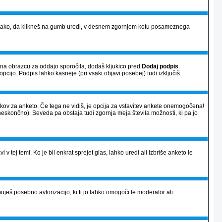
vi) tako, da klikneš na gumb uredi, v desnem zgornjem kotu posameznega
a na obrazcu za oddajo sporočila, dodaš kljukico pred
Dodaj podpis
.
opcijo. Podpis lahko kasneje (pri vsaki objavi posebej) tudi izključiš.
atkov za anketo. Če tega ne vidiš, je opcija za vstavitev ankete onemogočena!
neskončno). Seveda pa obstaja tudi zgornja meja števila možnosti, ki pa jo
 v tej temi. Ko je bil enkrat sprejet glas, lahko uredi ali izbriše anketo le
ješ posebno avtorizacijo, ki ti jo lahko omogoči le moderator ali