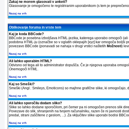
Zakaj ne morem glasovati v anketi?
Glasovanje je omogočeno le registriranim uporabnikom (s tem je preprečeno 
Nazaj na vrh
Oblikovanje foruma in vrste tem
Kaj je koda BBCode?
BBCode je posebna izboljšava HTML-jezika, katerega uporabo omogoči (ali ne
podobna HTML-ju (označbe so v oglatih oklepajih [xyz] kar omogoča boljši pre
povezavo BBCode (ponavadi se nahaja v drugi vrstici naštetih
Možnosti
) le
Nazaj na vrh
Ali lahko uporabim HTML?
Odvisno od tega ali to administrator dopušča. Če je njegova uporaba omogoč
Onemogoči HTML
.
Nazaj na vrh
Kaj so Smeški?
Smeški (Angl.: Smileys, Emoticons) so majhne grafične slike, ki omogočajo, da
Nazaj na vrh
Ali lahko sporočilu dodam sliko?
Slike so lahko dodane sporočilom, pri čemer pa ni omogočen prenos slik direkt
Povezave do slik, shranjenih na tvojem računalniku, razen če ni javnosti dos
predal, strani zaščitene z geslom, ...). Za vključitev slike uporabi bodisi 
Nazaj na vrh