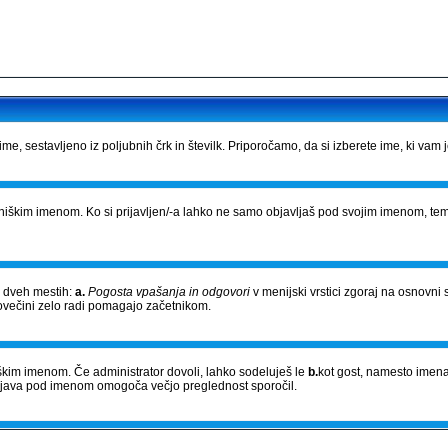
e, sestavljeno iz poljubnih črk in številk. Priporočamo, da si izberete ime, ki vam 
bniškim imenom. Ko si prijavljen/-a lahko ne samo objavljaš pod svojim imenom, tem
a dveh mestih:
a.
Pogosta vpašanja in odgovori
v menijski vrstici zgoraj na osnovni 
povečini zelo radi pomagajo začetnikom.
niškim imenom. Če administrator dovoli, lahko sodeluješ le
b.
kot gost, namesto imena
Objava pod imenom omogoča večjo preglednost sporočil.