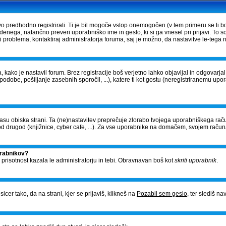
vo predhodno registrirati. Ti je bil mogoče vstop onemogočen (v tem primeru se ti bo
edenega, natančno preveri uporabniško ime in geslo, ki si ga vnesel pri prijavi. To 
problema, kontaktiraj administratorja foruma, saj je možno, da nastavitve le-tega n
, kako je nastavil forum. Brez registracije boš verjetno lahko objavljal in odgovarj
- podobe, pošiljanje zasebnih sporočil, ...), katere ti kot gostu (neregistriranemu upo
v času obiska strani. Ta (ne)nastavitev preprečuje zlorabo tvojega uporabniškega raču
 drugod (knjižnice, cyber cafe, ...). Za vse uporabnike na domačem, svojem račun
orabnikov?
o prisotnost kazala le administratorju in tebi. Obravnavan boš kot
skriti uporabnik
.
cer tako, da na strani, kjer se prijaviš, klikneš na
Pozabil sem geslo
, ter slediš n