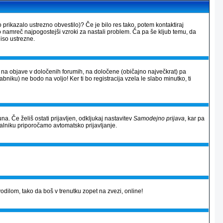
 prikazalo ustrezno obvestilo)? Če je bilo res tako, potem kontaktiraj
so namreč najpogostejši vzroki za nastali problem. Ča pa še kljub temu, da
iso ustrezne.
al na objave v določenih forumih, na določene (običajno največkrat) pa
rabniku) ne bodo na voljo! Ker ti bo registracija vzela le slabo minutko, ti
na. Če želiš ostati prijavljen, odkljukaj nastavitev
Samodejno prijava
, kar pa
alniku priporočamo avtomatsko prijavljanje.
avodilom, tako da boš v trenutku zopet na zvezi, online!