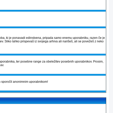
 podoba, ki je ponavadi edinstvena, pripada samo enemu uporabniku, razen če je
v. Sliko lahko prispevaš iz svojega arhiva ali narišeš, ali se povežeš z neko
uporabnika, ter posebne range za obeležitev posebnih uporabnikov. Prosim,
jav.
kih sporočil anonimnim uporabnikom!