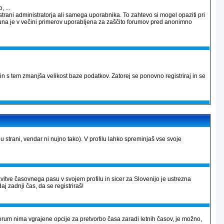
 ...
strani administratorja ali samega uporabnika. To zahtevo si mogel opaziti pri
računa je v večini primerov uporabljena za zaščito forumov pred anonimno
in s tem zmanjša velikost baze podatkov. Zatorej se ponovno registriraj in se
lu strani, vendar ni nujno tako). V profilu lahko spreminjaš vse svoje
avitve časovnega pasu v svojem profilu in sicer za Slovenijo je ustrezna
aj zadnji čas, da se registriraš!
r forum nima vgrajene opcije za pretvorbo časa zaradi letnih časov, je možno,