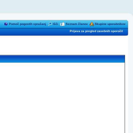
Pomoč pogostih vprašanj
Išči
Seznam članov
Skupine uporabnikov
Prijava za pregled zasebnih sporočil