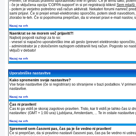
Preveri, če vnašaš pravilno uporabniško ime in geslo. Če je temu tako, potem st
- če je vključena opcija 'COPPA support' in si pri registraciji kliknil
Sem mlajši 
- potem je verjetno potrebno vaš račun aktivirati. Nekateri forumi namreč pred
sami prijavi. Če si prejel email-elektronsko sporočilo, potem sledi navodilom
zlorabo le-teh. Če si popolnoma prepričan, da si vnesel pravi e-mail naslov, sk
Nazaj na vrh
Naenkrat se ne morem več prijaviti?!
Najbolj pogosti razlogi za to so:
- vnesel si napačno uporabniško ime ali geslo (preveri elektronsko sporočilo, ki
- administrator je z določenim razlogom odstranili tvoj račun. Pogosto so nas
vključi v debato!
Nazaj na vrh
Uporabniške nastavitve
Kako spremenim svoje nastavitve?
Vse tvoje nastavitve (če si registriran) so shranjene v bazi podatkov. V primer
nastavitve.
Nazaj na vrh
Čas ni pravilen!
Čas ki ga vidiš je skoraj zagotovo pravilen. Tisto, kar ti vidiš je lahko čas 
nastavitev: (GMT + 1:00 ura) Ljubljana, Amsterdam, ... Te in ostale nastavitve p
Nazaj na vrh
Spremenil sem časovni pas, čas pa je še vedno ni pravilen!
Če si prepričan, da si pravilno nastavil časovni pas, čas pa še vedno ni ustre