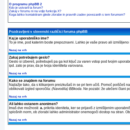
O programu phpBB 2
Kdo je ustvaril ta forum?
Zakaj v forumu ni na voljo funkcija X?
Koga lahko kontaktiram glede zlorabe in pravnih zadev povezanih s tem forumom?
Pozdravljeni v slovenski različici foruma phpBB
Kaj je uporabniško ime?
To je ime, pod katerim boste prepoznavni. Lahko je vaše pravo ali izmišljeno im
Nazaj na vrh
Zakaj potrebujem geslo?
Geslo si izbereš, potrebuješ pa ga kot ključ za varen vstop pod tvojim upora
ipd. zato je prav, da je tvoja identiteta varovana.
Nazaj na vrh
Kako se znajdem na forumu
Najlažje tako, da s klikanjem preizkušaš in se pri tem učiš. Pomoč poiščeš n
oblikovati izgled sporočila:
(Navodila) BBkoda
. Ne pozabi: že utečeni člani 
Nazaj na vrh
Ali lahko ostanem anonimen?
Imaš dve možnosti:
a.
prikrita ideniteta, ker se prijaviš z izmišljenim uporab
splošnih norm, ob zlorabi lahko administrator onemogoči dostop na stran. 
Nazaj na vrh