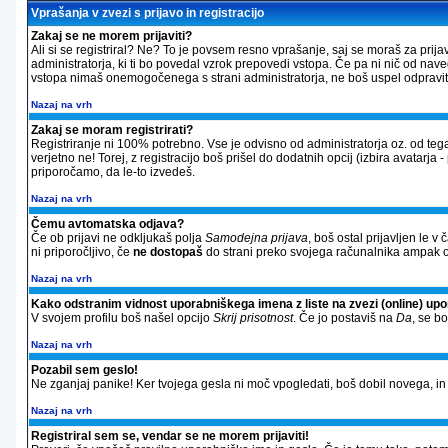
Vprašanja v zvezi s prijavo in registracijo
Zakaj se ne morem prijaviti?
Ali si se registriral? Ne? To je povsem resno vprašanje, saj se moraš za prija
administratorja, ki ti bo povedal vzrok prepovedi vstopa. Če pa ni nič od nav
vstopa nimaš onemogočenega s strani administratorja, ne boš uspel odpraviti 
Nazaj na vrh
Zakaj se moram registrirati?
Registriranje ni 100% potrebno. Vse je odvisno od administratorja oz. od tega
verjetno ne! Torej, z registracijo boš prišel do dodatnih opcij (izbira avatarja 
priporočamo, da le-to izvedeš.
Nazaj na vrh
Čemu avtomatska odjava?
Če ob prijavi ne odkljukaš polja
Samodejna prijava
, boš ostal prijavljen le 
ni priporočljivo, če
ne dostopaš
do strani preko svojega računalnika ampak od
Nazaj na vrh
Kako odstranim vidnost uporabniškega imena z liste na zvezi (online) up
V svojem profilu boš našel opcijo
Skrij prisotnost
. Če jo postaviš na
Da
, se b
Nazaj na vrh
Pozabil sem geslo!
Ne zganjaj panike! Ker tvojega gesla ni moč vpogledati, boš dobil novega, in si
Nazaj na vrh
Registriral sem se, vendar se ne morem prijaviti!