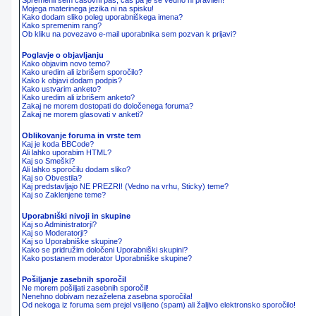
Spremenil sem časovni pas, čas pa je še vedno ni pravilen!
Mojega materinega jezika ni na spisku!
Kako dodam sliko poleg uporabniškega imena?
Kako spremenim rang?
Ob kliku na povezavo e-mail uporabnika sem pozvan k prijavi?
Poglavje o objavljanju
Kako objavim novo temo?
Kako uredim ali izbrišem sporočilo?
Kako k objavi dodam podpis?
Kako ustvarim anketo?
Kako uredim ali izbrišem anketo?
Zakaj ne morem dostopati do določenega foruma?
Zakaj ne morem glasovati v anketi?
Oblikovanje foruma in vrste tem
Kaj je koda BBCode?
Ali lahko uporabim HTML?
Kaj so Smeški?
Ali lahko sporočilu dodam sliko?
Kaj so Obvestila?
Kaj predstavljajo NE PREZRI! (Vedno na vrhu, Sticky) teme?
Kaj so Zaklenjene teme?
Uporabniški nivoji in skupine
Kaj so Administratorji?
Kaj so Moderatorji?
Kaj so Uporabniške skupine?
Kako se pridružim določeni Uporabniški skupini?
Kako postanem moderator Uporabniške skupine?
Pošiljanje zasebnih sporočil
Ne morem pošiljati zasebnih sporočil!
Nenehno dobivam nezaželena zasebna sporočila!
Od nekoga iz foruma sem prejel vsiljeno (spam) ali žaljivo elektronsko sporočilo!