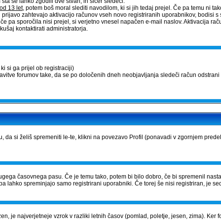
a se lahko zgodili dve stvari, in sicer sledeči:
od 13 let
, potem boš moral slediti navodilom, ki si jih tedaj prejel. Če pa temu ni tako,
 prijavo zahtevajo aktivacijo računov vseh novo registriranih uporabnikov, bodisi s 
, če pa sporočila nisi prejel, si verjetno vnesel napačen e-mail naslov. Aktivacija 
ušaj kontaktirati administratorja.
 si ga prijel ob registraciji)
tavitve forumov take, da se po določenih dneh neobjavljanja sledeči račun odstrani 
u, da si želiš spremeniti le-te, klikni na povezavo Profil (ponavadi v zgornjem prede
iz drugega časovnega pasu. Če je temu tako, potem bi bilo dobro, če bi spremenil nast
a lahko spreminjajo samo registrirani uporabniki. Če torej še nisi registriran, je sed
zen, je najverjetneje vzrok v razliki letnih časov (pomlad, poletje, jesen, zima). Ke