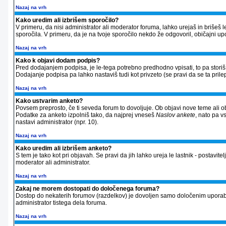
Nazaj na vrh
Kako uredim ali izbrišem sporočilo?
V primeru, da nisi administrator ali moderator foruma, lahko urejaš in briše
sporočila. V primeru, da je na tvoje sporočilo nekdo že odgovoril, običajni up
Nazaj na vrh
Kako k objavi dodam podpis?
Pred dodajanjem podpisa, je le-tega potrebno predhodno vpisati, to pa storiš 
Dodajanje podpisa pa lahko nastaviš tudi kot privzeto (se pravi da se ta prilep
Nazaj na vrh
Kako ustvarim anketo?
Povsem preprosto, če ti seveda forum to dovoljuje. Ob objavi nove teme ali ob
Podatke za anketo izpolniš tako, da najprej vneseš
Naslov ankete
, nato pa v
nastavi administrator (npr. 10).
Nazaj na vrh
Kako uredim ali izbrišem anketo?
S tem je tako kot pri objavah. Se pravi da jih lahko ureja le lastnik - postavitel
moderator ali administrator.
Nazaj na vrh
Zakaj ne morem dostopati do določenega foruma?
Dostop do nekaterih forumov (razdelkov) je dovoljen samo določenim uporabnik
administrator tistega dela foruma.
Nazaj na vrh