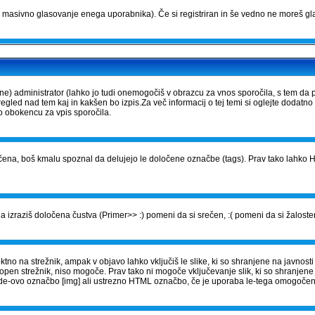
masivno glasovanje enega uporabnika). Če si registriran in še vedno ne moreš gla
) administrator (lahko jo tudi onemogočiš v obrazcu za vnos sporočila, s tem da 
gled nad tem kaj in kakšen bo izpis.Za več informacij o tej temi si oglejte dodatno
vo obokencu za vpis sporočila.
ena, boš kmalu spoznal da delujejo le določene označbe (tags). Prav tako lahko HT
 izraziš določena čustva (Primer>> :) pomeni da si srečen, :( pomeni da si žalosten
no na strežnik, ampak v objavo lahko vključiš le slike, ki so shranjene na javnosti 
topen strežnik, niso mogoče. Prav tako ni mogoče vključevanje slik, ki so shranjen
BBCode-ovo označbo [img] ali ustrezno HTML označbo, če je uporaba le-tega omogoče