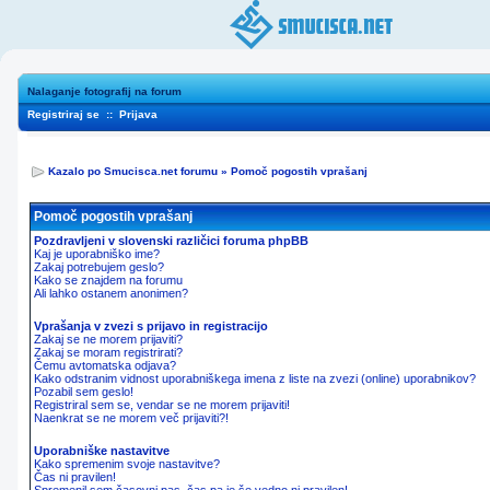
Nalaganje fotografij na forum
Registriraj se
::
Prijava
Kazalo po Smucisca.net forumu
»
Pomoč pogostih vprašanj
Pomoč pogostih vprašanj
Pozdravljeni v slovenski različici foruma phpBB
Kaj je uporabniško ime?
Zakaj potrebujem geslo?
Kako se znajdem na forumu
Ali lahko ostanem anonimen?
Vprašanja v zvezi s prijavo in registracijo
Zakaj se ne morem prijaviti?
Zakaj se moram registrirati?
Čemu avtomatska odjava?
Kako odstranim vidnost uporabniškega imena z liste na zvezi (online) uporabnikov?
Pozabil sem geslo!
Registriral sem se, vendar se ne morem prijaviti!
Naenkrat se ne morem več prijaviti?!
Uporabniške nastavitve
Kako spremenim svoje nastavitve?
Čas ni pravilen!