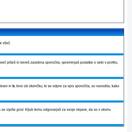
je všeč.
več pišeš in bereš zasebna sporočila, spreminjaš podatke o sebi v profilu,
strani in
b.
levo ob okenčku, ki se odpre za vpis sporočila, so navodila, kako
 se izpiše
gost
. Kljub temu odgovarjaš za svoje objave, da so v okviru