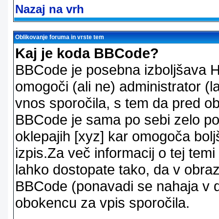
Nazaj na vrh
Oblikovanje foruma in vrste tem
Kaj je koda BBCode?
BBCode je posebna izboljšava H
omogoči (ali ne) administrator (
vnos sporočila, s tem da pred ob
BBCode je sama po sebi zelo po
oklepajih [xyz] kar omogoča bolj
izpis.Za več informacij o tej temi
lahko dostopate tako, da v obra
BBCode (ponavadi se nahaja v dr
obokencu za vpis sporočila.