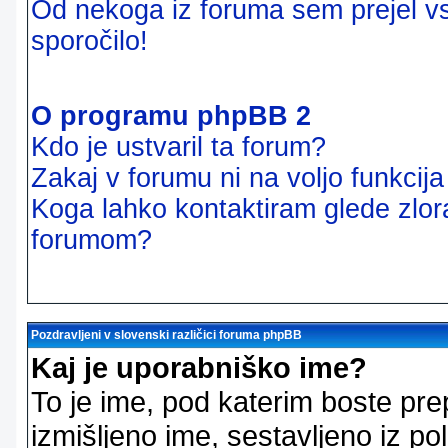
Od nekoga iz foruma sem prejel vsi
sporočilo!
O programu phpBB 2
Kdo je ustvaril ta forum?
Zakaj v forumu ni na voljo funkcij
Koga lahko kontaktiram glede zlor
forumom?
Pozdravljeni v slovenski različici foruma phpBB
Kaj je uporabniško ime?
To je ime, pod katerim boste pre
izmišljeno ime, sestavljeno iz pol