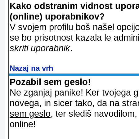
Kako odstranim vidnost uporab
(online) uporabnikov?
V svojem profilu boš našel opcij
se bo prisotnost kazala le admin
skriti uporabnik
.
Nazaj na vrh
Pozabil sem geslo!
Ne zganjaj panike! Ker tvojega g
novega, in sicer tako, da na stran
sem geslo
, ter slediš navodilom
online!