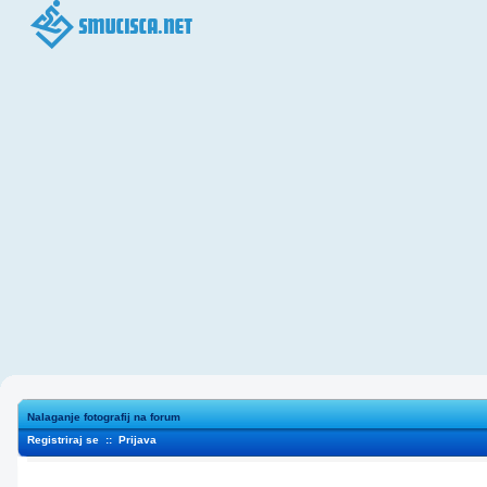
Nalaganje fotografij na forum
Registriraj se
::
Prijava