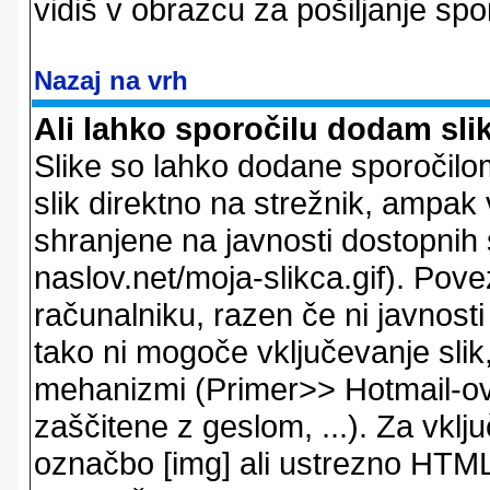
vidiš v obrazcu za pošiljanje spo
Nazaj na vrh
Ali lahko sporočilu dodam sli
Slike so lahko dodane sporočil
slik direktno na strežnik, ampak v
shranjene na javnosti dostopnih 
naslov.net/moja-slikca.gif). Pov
računalniku, razen če ni javnost
tako ni mogoče vključevanje slik,
mehanizmi (Primer>> Hotmail-ov i
zaščitene z geslom, ...). Za vkl
označbo [img] ali ustrezno HTML