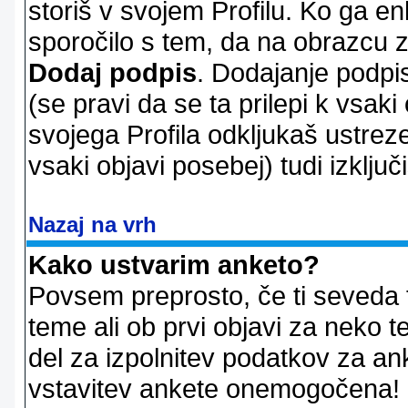
storiš v svojem Profilu. Ko ga en
sporočilo s tem, da na obrazcu z
Dodaj podpis
. Dodajanje podpis
(se pravi da se ta prilepi k vsaki
svojega Profila odkljukaš ustrez
vsaki objavi posebej) tudi izključi
Nazaj na vrh
Kako ustvarim anketo?
Povsem preprosto, če ti seveda 
teme ali ob prvi objavi za neko t
del za izpolnitev podatkov za ank
vstavitev ankete onemogočena! P