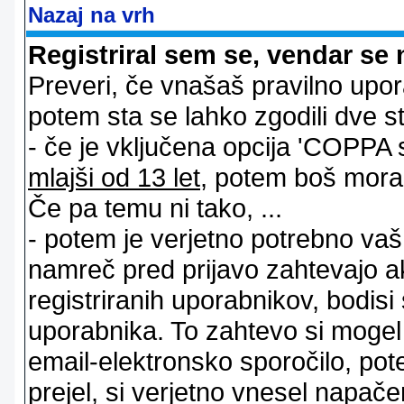
Nazaj na vrh
Registriral sem se, vendar se 
Preveri, če vnašaš pravilno upor
potem sta se lahko zgodili dve stv
- če je vključena opcija 'COPPA sup
mlajši od 13 let
, potem boš moral s
Če pa temu ni tako, ...
- potem je verjetno potrebno vaš 
namreč pred prijavo zahtevajo a
registriranih uporabnikov, bodisi
uporabnika. To zahtevo si mogel op
email-elektronsko sporočilo, pot
prejel, si verjetno vnesel napače