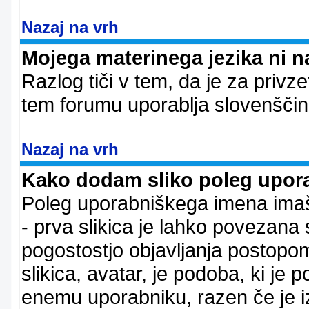
Nazaj na vrh
Mojega materinega jezika ni n
Razlog tiči v tem, da je za privze
tem forumu uporablja slovenščin
Nazaj na vrh
Kako dodam sliko poleg upor
Poleg uporabniškega imena imaš l
- prva slikica je lahko povezana 
pogostostjo objavljanja postopom
slikica, avatar, je podoba, ki j
enemu uporabniku, razen če je izb