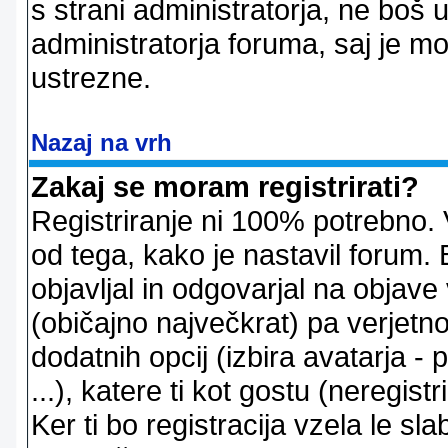
s strani administratorja, ne boš 
administratorja foruma, saj je m
ustrezne.
Nazaj na vrh
Zakaj se moram registrirati?
Registriranje ni 100% potrebno. 
od tega, kako je nastavil forum. 
objavljal in odgovarjal na objav
(običajno največkrat) pa verjetno 
dodatnih opcij (izbira avatarja -
...), katere ti kot gostu (neregi
Ker ti bo registracija vzela le sl