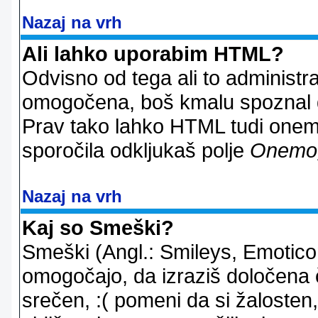
Nazaj na vrh
Ali lahko uporabim HTML?
Odvisno od tega ali to administ
omogočena, boš kmalu spoznal d
Prav tako lahko HTML tudi onemo
sporočila odkljukaš polje
Onemo
Nazaj na vrh
Kaj so Smeški?
Smeški (Angl.: Smileys, Emoticon
omogočajo, da izraziš določena 
srečen, :( pomeni da si žalosten