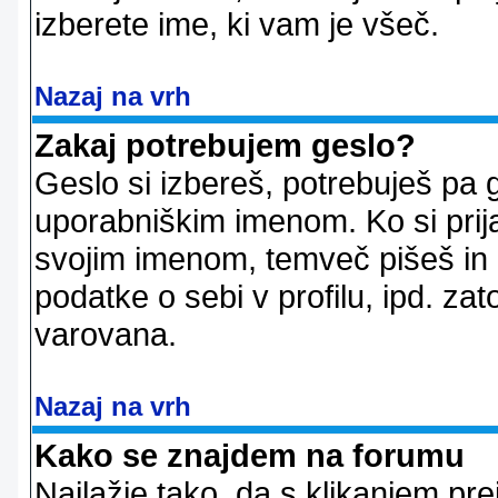
izberete ime, ki vam je všeč.
Nazaj na vrh
Zakaj potrebujem geslo?
Geslo si izbereš, potrebuješ pa 
uporabniškim imenom. Ko si prij
svojim imenom, temveč pišeš in 
podatke o sebi v profilu, ipd. zato
varovana.
Nazaj na vrh
Kako se znajdem na forumu
Najlažje tako, da s klikanjem pr