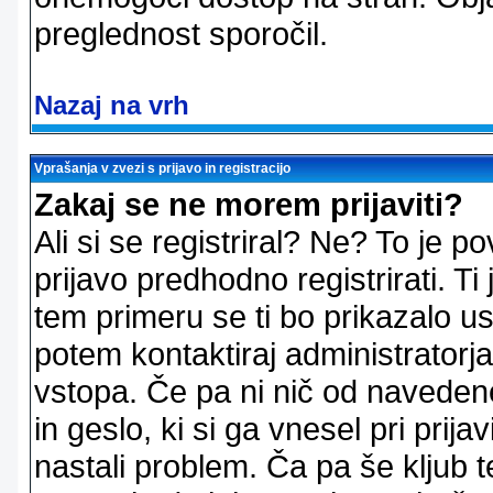
preglednost sporočil.
Nazaj na vrh
Vprašanja v zvezi s prijavo in registracijo
Zakaj se ne morem prijaviti?
Ali si se registriral? Ne? To je
prijavo predhodno registrirati. 
tem primeru se ti bo prikazalo us
potem kontaktiraj administratorja
vstopa. Če pa ni nič od naveden
in geslo, ki si ga vnesel pri prij
nastali problem. Ča pa še klju