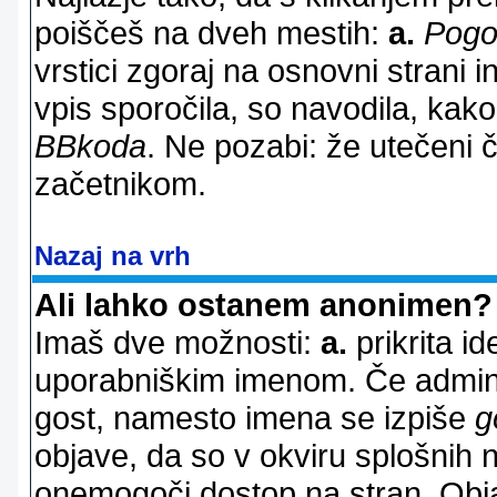
poiščeš na dveh mestih:
a.
Pogo
vrstici zgoraj na osnovni strani i
vpis sporočila, so navodila, kako
BBkoda
. Ne pozabi: že utečeni 
začetnikom.
Nazaj na vrh
Ali lahko ostanem anonimen?
Imaš dve možnosti:
a.
prikrita id
uporabniškim imenom. Če adminis
gost, namesto imena se izpiše
g
objave, da so v okviru splošnih 
onemogoči dostop na stran. Ob