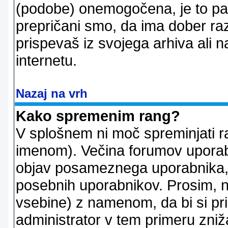
(podobe) onemogočena, je to pač
prepričani smo, da ima dober raz
prispevaš iz svojega arhiva ali n
internetu.
Nazaj na vrh
Kako spremenim rang?
V splošnem ni moč spreminjati r
imenom). Večina forumov uporablj
objav posameznega uporabnika, 
posebnih uporabnikov. Prosim, n
vsebine) z namenom, da bi si prid
administrator v tem primeru znižal