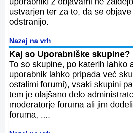
uporabniki z objavami ne zaidejo
ustvarjen ter za to, da se objave
odstranijo.
Nazaj na vrh
Kaj so Uporabniške skupine?
To so skupine, po katerih lahko 
uporabnik lahko pripada več skup
ostalimi forumi), vsaki skupini p
tem je olajšano delo administrator
moderatorje foruma ali jim dode
foruma, ....