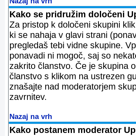
Nazaj na vrh
Kako se pridružim določeni U
Za pristop k določeni skupini kl
ki se nahaja v glavi strani (ponav
pregledaš tebi vidne skupine. V
ponavadi ni mogoč, saj so nekate
zakrito članstvo. Če je skupina 
članstvo s klikom na ustrezen g
znašajte nad moderatorjem skupi
zavrnitev.
Nazaj na vrh
Kako postanem moderator Up